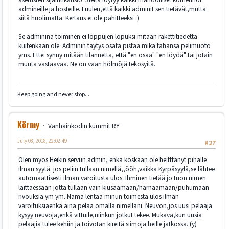
admineille ja hosteille. Luulen,että kaikki adminit sen tietävät,mutta
siitä huolimatta. Kertaus ei ole pahitteeksi :)
Se adminina toiminen ei loppujen lopuksi mitään rakettitiedettä
kuitenkaan ole. Adminin täytys osata pistää mikä tahansa pelimuoto
yms. Ettei synny mitään tilannetta, että "en osaa" "en löydä" tai jotain
muuta vastaavaa. Ne on vaan hölmöjä tekosyitä.
Keep going and never stop...
Körmy
Vanhainkodin kummit RY
July 08, 2018, 22:02:49
#27
Olen myös Heikin servun admin, enkä koskaan ole heitttänyt pihalle
ilman syytä. jos peliin tullaan nimellä,,ööh,vaikka Kyrpäsyylä,se lähtee
automaattisesti ilman varoitusta ulos. Ihminen tietää jo tuon nimen
laittaessaan jotta tullaan vain kiusaamaan/härnäämään/puhumaan
rivouksia ym ym. Nämä lentää minun toimesta ulos ilman
varoituksiaenkä aina pelaa omalla nimelläni. Neuvon,jos uusi pelaaja
kysyy neuvoja,enkä vittuile,niinkun jotkut tekee. Mukava,kun uusia
pelaajia tulee kehiin ja toivotan kireitä siimoja heille jatkossa. (y)