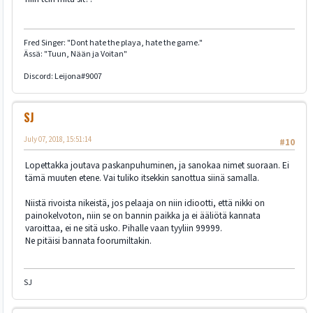
Fred Singer: "Dont hate the playa, hate the game."
Ässä: "Tuun, Nään ja Voitan"
Discord: Leijona#9007
SJ
July 07, 2018, 15:51:14
#10
Lopettakka joutava paskanpuhuminen, ja sanokaa nimet suoraan. Ei
tämä muuten etene. Vai tuliko itsekkin sanottua siinä samalla.
Niistä rivoista nikeistä, jos pelaaja on niin idiootti, että nikki on
painokelvoton, niin se on bannin paikka ja ei ääliötä kannata
varoittaa, ei ne sitä usko. Pihalle vaan tyyliin 99999.
Ne pitäisi bannata foorumiltakin.
SJ