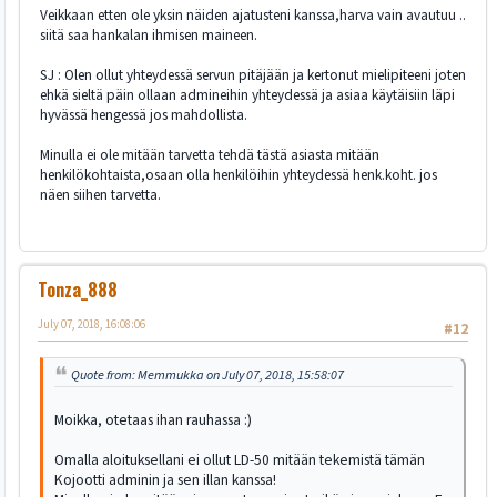
Veikkaan etten ole yksin näiden ajatusteni kanssa,harva vain avautuu ..
siitä saa hankalan ihmisen maineen.
SJ : Olen ollut yhteydessä servun pitäjään ja kertonut mielipiteeni joten
ehkä sieltä päin ollaan admineihin yhteydessä ja asiaa käytäisiin läpi
hyvässä hengessä jos mahdollista.
Minulla ei ole mitään tarvetta tehdä tästä asiasta mitään
henkilökohtaista,osaan olla henkilöihin yhteydessä henk.koht. jos
näen siihen tarvetta.
Tonza_888
July 07, 2018, 16:08:06
#12
Quote from: Memmukka on July 07, 2018, 15:58:07
Moikka, otetaas ihan rauhassa :)
Omalla aloituksellani ei ollut LD-50 mitään tekemistä tämän
Kojootti adminin ja sen illan kanssa!