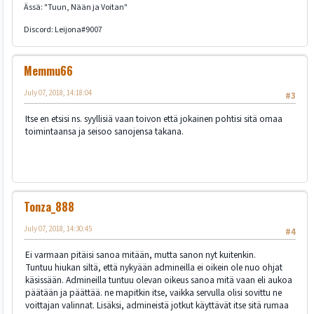
Ässä: "Tuun, Nään ja Voitan"
Discord: Leijona#9007
Memmu66
July 07, 2018, 14:18:04
#3
Itse en etsisi ns. syyllisiä vaan toivon että jokainen pohtisi sitä omaa
toimintaansa ja seisoo sanojensa takana.
Tonza_888
July 07, 2018, 14:30:45
#4
Ei varmaan pitäisi sanoa mitään, mutta sanon nyt kuitenkin.
Tuntuu hiukan siltä, että nykyään admineilla ei oikein ole nuo ohjat
käsissään. Admineilla tuntuu olevan oikeus sanoa mitä vaan eli aukoa
päätään ja päättää. ne mapitkin itse, vaikka servulla olisi sovittu ne
voittajan valinnat. Lisäksi, admineistä jotkut käyttävät itse sitä rumaa