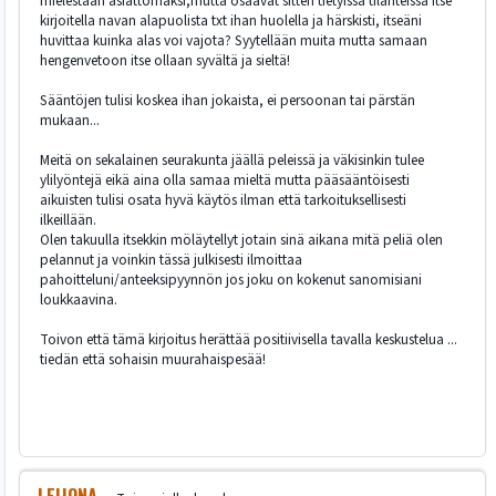
mielestään asiattomaksi,mutta osaavat sitten tietyissä tilanteissa itse
kirjoitella navan alapuolista txt ihan huolella ja härskisti, itseäni
huvittaa kuinka alas voi vajota? Syytellään muita mutta samaan
hengenvetoon itse ollaan syvältä ja sieltä!
Sääntöjen tulisi koskea ihan jokaista, ei persoonan tai pärstän
mukaan...
Meitä on sekalainen seurakunta jäällä peleissä ja väkisinkin tulee
ylilyöntejä eikä aina olla samaa mieltä mutta pääsääntöisesti
aikuisten tulisi osata hyvä käytös ilman että tarkoituksellisesti
ilkeillään.
Olen takuulla itsekkin möläytellyt jotain sinä aikana mitä peliä olen
pelannut ja voinkin tässä julkisesti ilmoittaa
pahoitteluni/anteeksipyynnön jos joku on kokenut sanomisiani
loukkaavina.
Toivon että tämä kirjoitus herättää positiivisella tavalla keskustelua ...
tiedän että sohaisin muurahaispesää!
LEIJONA