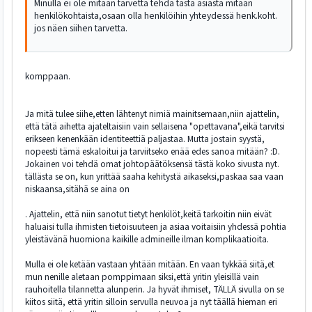
Minulla ei ole mitään tarvetta tehdä tästä asiasta mitään
henkilökohtaista,osaan olla henkilöihin yhteydessä henk.koht.
jos näen siihen tarvetta.
komppaan.
Ja mitä tulee siihe,etten lähtenyt nimiä mainitsemaan,niin ajattelin,
että tätä aihetta ajateltaisiin vain sellaisena "opettavana",eikä tarvitsi
erikseen kenenkään identiteettiä paljastaa. Mutta jostain syystä,
nopeesti tämä eskaloitui ja tarviitseko enää edes sanoa mitään? :D.
Jokainen voi tehdä omat johtopäätöksensä tästä koko sivusta nyt.
tällästa se on, kun yrittää saaha kehitystä aikaseksi,paskaa saa vaan
niskaansa,sitähä se aina on
. Ajattelin, että niin sanotut tietyt henkilöt,keitä tarkoitin niin eivät
haluaisi tulla ihmisten tietoisuuteen ja asiaa voitaisiin yhdessä pohtia
yleistävänä huomiona kaikille admineille ilman komplikaatioita.
Mulla ei ole ketään vastaan yhtään mitään. En vaan tykkää siitä,et
mun nenille aletaan pomppimaan siksi,että yritin yleisillä vain
rauhoitella tilannetta alunperin. Ja hyvät ihmiset, TÄLLÄ sivulla on se
kiitos siitä, että yritin silloin servulla neuvoa ja nyt täällä hieman eri