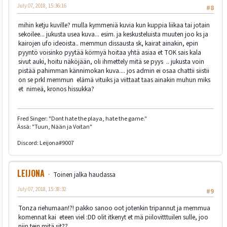
July 07, 2018, 15:36:16
#8
mihin ketju kuville? mulla kymmeniä kuvia kun kuppia liikaa tai jotain
sekoilee... jukusta usea kuva... esim. ja keskusteluista muuten joo ks ja
kairojen ufo ideoista.. memmun dissausta sk, kairat ainakin, epin
pyyntö voisinko pyytää körmyä hoitaa yhtä asiaa et TOK sais kala
sivut auki, hoitu näköjään, oli ihmettely mitä se pyys .. jukusta voin
pistää pahimman kännimokan kuva.... jos admin ei osaa chattii siistii
on se prkl memmun elämä vituiks ja viittaat taas ainakin muhun miks
et nimeä, kronos hissukka?
Fred Singer: "Dont hate the playa, hate the game."
Ässä: "Tuun, Nään ja Voitan"
Discord: Leijona#9007
LEIJONA
Toinen jalka haudassa
July 07, 2018, 15:38:32
#9
Tonza riehumaan!?! pakko sanoo oot jotenkin tripannut ja memmua
komennat kai eteen viel :DD olit itkenyt et mä piilovitttuilen sulle, joo
niin tein mitä sit??