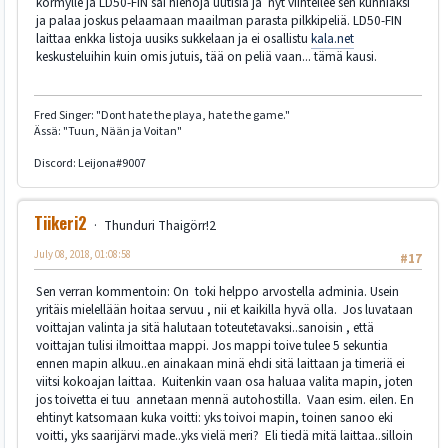
körmylle ja LD50-FIN sai hienoja uutisia ja nyt viihteilee sen kunniaksi
ja palaa joskus pelaamaan maailman parasta pilkkipeliä. LD50-FIN
laittaa enkka listoja uusiks sukkelaan ja ei osallistu
kala.net
keskusteluihin kuin omis jutuis, tää on peliä vaan... tämä kausi.
Fred Singer: "Dont hate the playa, hate the game."
Ässä: "Tuun, Nään ja Voitan"
Discord: Leijona#9007
Tiikeri2
Thunduri Thaigörr!2
July 08, 2018, 01:08:58
#17
Sen verran kommentoin: On toki helppo arvostella adminia. Usein
yritäis mielellään hoitaa servuu , nii et kaikilla hyvä olla. Jos luvataan
voittajan valinta ja sitä halutaan toteutetavaksi..sanoisin , että
voittajan tulisi ilmoittaa mappi. Jos mappi toive tulee 5 sekuntia
ennen mapin alkuu..en ainakaan minä ehdi sitä laittaan ja timeriä ei
viitsi kokoajan laittaa. Kuitenkin vaan osa haluaa valita mapin, joten
jos toivetta ei tuu annetaan mennä autohostilla. Vaan esim. eilen. En
ehtinyt katsomaan kuka voitti: yks toivoi mapin, toinen sanoo eki
voitti, yks saarijärvi made..yks vielä meri? Eli tiedä mitä laittaa..silloin