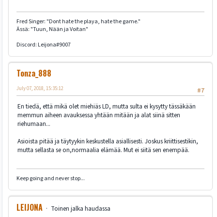
Fred Singer: "Dont hate the playa, hate the game."
Ässä: "Tuun, Nään ja Voitan"
Discord: Leijona#9007
Tonza_888
July 07, 2018, 15:35:12
#7
En tiedä, että mikä olet miehiäs LD, mutta sulta ei kysytty tässäkään
memmun aiheen avauksessa yhtään mitään ja alat siinä sitten
riehumaan...
Asioista pitää ja täytyykin keskustella asiallisesti. Joskus kriittisestikin,
mutta sellasta se on,normaalia elämää. Mut ei siitä sen enempää.
Keep going and never stop...
LEIJONA
Toinen jalka haudassa