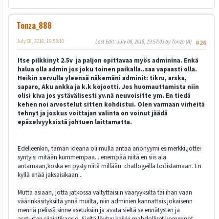
Tonza_888
July 08, 2018, 19:53:10
Last Edit
: July 08, 2018, 19:57:03 by Tonza (A)
#26
Itse pilkkinyt 2.5v ja paljon opittavaa myös adminina. Enkä
halua olla admin jos joku toinen paikalla..saa vapaasti olla.
Heikin servulla yleensä näkemäni adminit: tikru, arska,
saparo, Aku ankka ja k.k kojootti. Jos huomauttamista niin
olisi kiva jos ystävälisesti yv.nä neuvoisitte ym. En tiedä
kehen noi arvostelut sitten kohdistui. Olen varmaan virheitä
tehnyt ja joskus voittajan valinta on voinut jäädä
epäselvyyksistä johtuen laittamatta.
Edelleenkin, tämän ideana oli mulla antaa anonyymi esimerkki,jottei
syntyisi mitään kummempaa... enempää niitä en siis ala
antamaan,koska en pysty niitä millään chatlogeilla todistamaan. En
kyllä enää jaksaisikaan...
Mutta asiaan, jotta jatkossa vältyttäisiin vääryyksiltä tai ihan vaan
väärinkäsityksiltä ynnä muilta, niin adminien kannattais jokaisenn
mennä pelissä sinne asetuksiin ja avata sieltä se ennätysten ja
asetusten sijaintikansio. Sieltä löytyy kaikki mahdolliset komennot