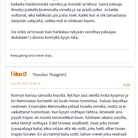
kaikesta häiriköinnistä varoitus ja monesti se tehosi. Sama pelaaja
ilmestyi paikalle kivemmalla nimellä ja sai jäädä peliin. Ja kaikki
voittavat, eikä kellekään jää paha mieli. Kaikki kun ei ole samanlaisia
ääripään vatipäitä, vaikka nick ei olisikaan kaunis.
Vai onko se tosiaan liian hankalaa nykyään varoittaa pelaajaa
etukäteen? Lähinnä körmyltä kysyn tätä.
Keep going and never stop...
Tiikeri2
Thunduri Thaigörr!2
July 09, 2018, 00:44:52
#29
Körmyn kanssa samoilla linjoilla. Nyt kun asia selvillä mistä kysymys ja
toi Memmukan komentti siis koski minun toimintaa.. haluan kirjoittaa
vastineen. Ensinnäkin Memmukka pelasit toisella nimellä, mutta se ei
vaikuttanut toimintaan. Kun kysyin voittajan tahtoa..ilmeisesti sinä
pyysit mapin..en muista nimimerkkiä! kävin tuloksien aikana asioilla,
enkä tiennyt voittajaa. Esitit toiveesi asiallisesti. Vaan joku toinen
(varapelaaja kuka) alkoi intään että eki voitti..joku heitti sitten toisen
mappi toiveen. En siis tiennyt kuka voitti..laitoin meren joka neutraali