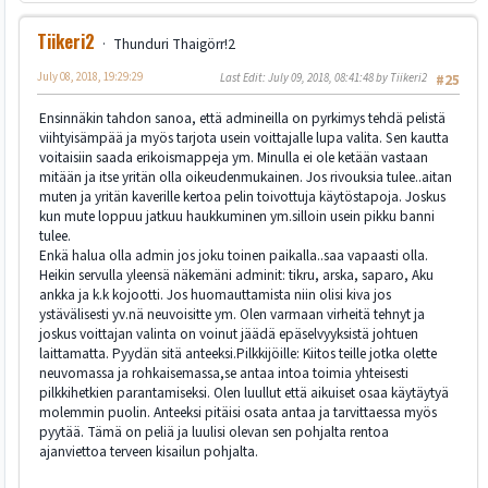
Tiikeri2
Thunduri Thaigörr!2
July 08, 2018, 19:29:29
Last Edit
: July 09, 2018, 08:41:48 by Tiikeri2
#25
Ensinnäkin tahdon sanoa, että admineilla on pyrkimys tehdä pelistä
viihtyisämpää ja myös tarjota usein voittajalle lupa valita. Sen kautta
voitaisiin saada erikoismappeja ym. Minulla ei ole ketään vastaan
mitään ja itse yritän olla oikeudenmukainen. Jos rivouksia tulee..aitan
muten ja yritän kaverille kertoa pelin toivottuja käytöstapoja. Joskus
kun mute loppuu jatkuu haukkuminen ym.silloin usein pikku banni
tulee.
Enkä halua olla admin jos joku toinen paikalla..saa vapaasti olla.
Heikin servulla yleensä näkemäni adminit: tikru, arska, saparo, Aku
ankka ja k.k kojootti. Jos huomauttamista niin olisi kiva jos
ystävälisesti yv.nä neuvoisitte ym. Olen varmaan virheitä tehnyt ja
joskus voittajan valinta on voinut jäädä epäselvyyksistä johtuen
laittamatta. Pyydän sitä anteeksi.Pilkkijöille: Kiitos teille jotka olette
neuvomassa ja rohkaisemassa,se antaa intoa toimia yhteisesti
pilkkihetkien parantamiseksi. Olen luullut että aikuiset osaa käytäytyä
molemmin puolin. Anteeksi pitäisi osata antaa ja tarvittaessa myös
pyytää. Tämä on peliä ja luulisi olevan sen pohjalta rentoa
ajanviettoa terveen kisailun pohjalta.