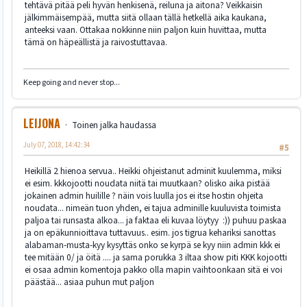
tehtävä pitää peli hyvän henkisenä, reiluna ja aitona? Veikkaisin
jälkimmäisempää, mutta siitä ollaan tällä hetkellä aika kaukana,
anteeksi vaan. Ottakaa nokkinne niin paljon kuin huvittaa, mutta
tämä on häpeällistä ja raivostuttavaa.
Keep going and never stop...
LEIJONA
Toinen jalka haudassa
July 07, 2018, 14:42:34
#5
Heikillä 2 hienoa servua.. Heikki ohjeistanut adminit kuulemma, miksi
ei esim. kkkojootti noudata niitä tai muutkaan? olisko aika pistää
jokainen admin huilille ? näin vois luulla jos ei itse hostin ohjeita
noudata... nimeän tuon yhden, ei tajua adminille kuuluvista toimista
paljoa tai runsasta alkoa... ja faktaa eli kuvaa löytyy :)) puhuu paskaa
ja on epäkunnioittava tuttavuus.. esim. jos tigrua kehariksi sanottas
alabaman-musta-kyy kysyttäs onko se kyrpä se kyy niin admin kkk ei
tee mitään 0/ ja öitä .... ja sama porukka 3 iltaa show piti KKK kojootti
ei osaa admin komentoja pakko olla mapin vaihtoonkaan sitä ei voi
päästää... asiaa puhun mut paljon