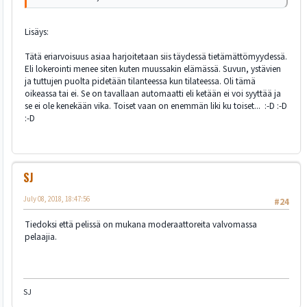
Lisäys:
Tätä eriarvoisuus asiaa harjoitetaan siis täydessä tietämättömyydessä.
Eli lokerointi menee siten kuten muussakin elämässä. Suvun, ystävien
ja tuttujen puolta pidetään tilanteessa kun tilateessa. Oli tämä
oikeassa tai ei. Se on tavallaan automaatti eli ketään ei voi syyttää ja
se ei ole kenekään vika. Toiset vaan on enemmän liki ku toiset... :-D :-D
:-D
SJ
July 08, 2018, 18:47:56
#24
Tiedoksi että pelissä on mukana moderaattoreita valvomassa
pelaajia.
SJ