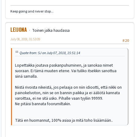
Keep going and never stop...
LEIJONA
Toinen jalka haudassa
July 08, 2018, 01:53:09
#20
Quote from: SJ on July 07, 2018, 15:51:14
Lopettakka joutava paskanpuhuminen, ja sanokaa nimet
suoraan. Ei tämä muuten etene. Vai tuliko itsekkin sanottua
siinä samalla.
Niistä rivoista nikeistä, jos pelaaja on niin idiootti, että nikki on
painokelvoton, niin se on bannin paikka ja ei ääliötä kannata
varoittaa, ei ne sitä usko. Pihalle vaan tyyliin 99999.
Ne pitäisi bannata foorumiltakin.
Tätä en huomannut, 100% asiaa ja mitä toho lisäämään..