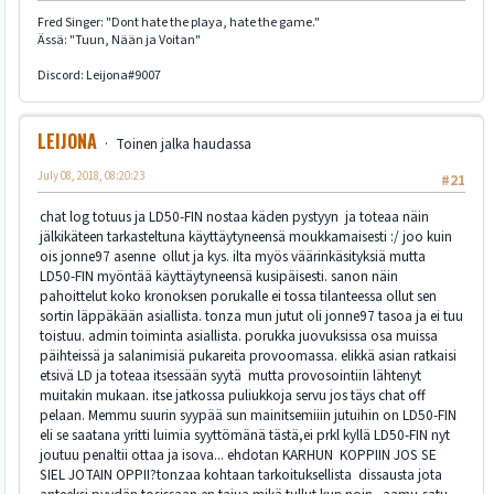
Fred Singer: "Dont hate the playa, hate the game."
Ässä: "Tuun, Nään ja Voitan"
Discord: Leijona#9007
LEIJONA
Toinen jalka haudassa
July 08, 2018, 08:20:23
#21
chat log totuus ja LD50-FIN nostaa käden pystyyn ja toteaa näin
jälkikäteen tarkasteltuna käyttäytyneensä moukkamaisesti :/ joo kuin
ois jonne97 asenne ollut ja kys. ilta myös väärinkäsityksiä mutta
LD50-FIN myöntää käyttäytyneensä kusipäisesti. sanon näin
pahoittelut koko kronoksen porukalle ei tossa tilanteessa ollut sen
sortin läppäkään asiallista. tonza mun jutut oli jonne97 tasoa ja ei tuu
toistuu. admin toiminta asiallista. porukka juovuksissa osa muissa
päihteissä ja salanimisiä pukareita provoomassa. elikkä asian ratkaisi
etsivä LD ja toteaa itsessään syytä mutta provosointiin lähtenyt
muitakin mukaan. itse jatkossa puliukkoja servu jos täys chat off
pelaan. Memmu suurin syypää sun mainitsemiiin jutuihin on LD50-FIN
eli se saatana yritti luimia syyttömänä tästä,ei prkl kyllä LD50-FIN nyt
joutuu penaltii ottaa ja isova... ehdotan KARHUN KOPPIIN JOS SE
SIEL JOTAIN OPPII?tonzaa kohtaan tarkoituksellista dissausta jota