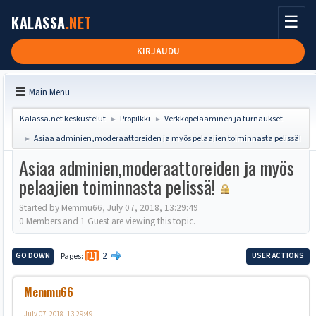
☰
KALASSA
.NET
KIRJAUDU
Main Menu
Kalassa.net keskustelut
Propilkki
Verkkopelaaminen ja turnaukset
►
►
Asiaa adminien,moderaattoreiden ja myös pelaajien toiminnasta pelissä!
►
Asiaa adminien,moderaattoreiden ja myös
pelaajien toiminnasta pelissä!
Started by Memmu66, July 07, 2018, 13:29:49
0 Members and 1 Guest are viewing this topic.
2
GO DOWN
Pages
1
USER ACTIONS
Memmu66
July 07, 2018, 13:29:49