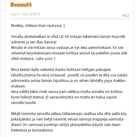
Memmu66
July 07, 2018, 15:58:07
#11
Moikka, otetaas ihan rauhassa :)
Omalla aloituksellani ei ollut LD-50 mitään tekemistä tämän Kojootti
adminin ja sen illan kanssa!
Minulla ei ole mitään sinua vastaan,ei nyt eikä aiemminkaan. En ole
viitannut kirjoituksissani missään kohtaa sinuun tai peleihin joissa olet
ollut mukana.. usko pois :)
Minä kestän kyllä veetuilut itseäni kohtaan tiettyjen pelaajien
taholta,itsensä he siinä nolaavat.. pointti on juurikin se että osa näistä
admineista antaa tämän tapahtua ja on siihen lähdetty jopa itsekkin
mukaan.
Aina välillä tekisi mieli sanoa pari valittua mutta onneksi on kohtuu
hyvin hillinyt itsensä ;D sanavalmiutta on mutta en halua vajota
samalle tasolle.
Mikäli toiminta servuilla jatkuu tällaisenaan saattaa olla että siellä käy
pelaajakato ja vain tietyt naamat veivaa samoja mappeja aamusta-
iltaan! On varmaan parempi siirtyä yksinpeleihin,käydä vain team
treeneissä ja turnauksissa.