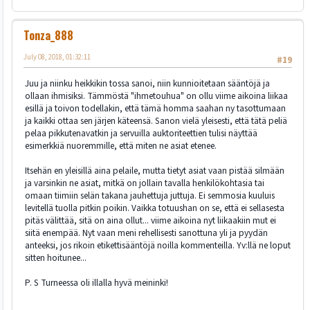
Tonza_888
July 08, 2018, 01:32:11
#19
Juu ja niinku heikkikin tossa sanoi, niin kunnioitetaan sääntöjä ja
ollaan ihmisiksi. Tämmöstä "ihmetouhua" on ollu viime aikoina liikaa
esillä ja toivon todellakin, että tämä homma saahan ny tasottumaan
ja kaikki ottaa sen järjen käteensä. Sanon vielä yleisesti, että tätä peliä
pelaa pikkutenavatkin ja servuilla auktoriteettien tulisi näyttää
esimerkkiä nuoremmille, että miten ne asiat etenee.
Itsehän en yleisillä aina pelaile, mutta tietyt asiat vaan pistää silmään
ja varsinkin ne asiat, mitkä on jollain tavalla henkilökohtasia tai
omaan tiimiin selän takana jauhettuja juttuja. Ei semmosia kuuluis
levitellä tuolla pitkin poikin. Vaikka totuushan on se, että ei sellasesta
pitäs välittää, sitä on aina ollut... viime aikoina nyt liikaakiin mut ei
siitä enempää. Nyt vaan meni rehellisesti sanottuna yli ja pyydän
anteeksi, jos rikoin etikettisääntöjä noilla kommenteilla. Yv:llä ne loput
sitten hoitunee...
P. S Turneessa oli illalla hyvä meininki!