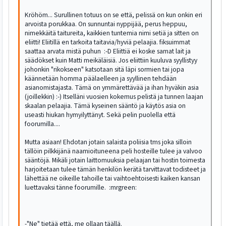
Kröhöm... Surullinen totuus on se että, pelissä on kun onkin eri
arvoista porukkaa. On sunnuntai nyppijää, perus heppuu,
nimekkäitä taitureita, kaikkien tuntemia nimi setiä ja sitten on
eliitti! Eliitillä en tarkoita taitavia/hyviä pelaajia. fiksuimmat
saattaa arvata mistä puhun :-D Eliittiä ei koske samat lait ja
säädökset kuin Matti meikäläisiä. Jos eliittiin kuuluva syyllistyy
johonkin "rikokseen" katsotaan sitä läpi sormien tai jopa
käännetään homma päälaelleen ja syyllinen tehdään
asianomistajasta. Tämä on ymmärettävää ja ihan hyväkin asia
(joillekkin) :-) Itselläni vuosien kokemus pelistä ja tunnen laajan
skaalan pelaajia. Tämä kyseinen sääntö ja käytös asia on
useasti hiukan hymyilyttänyt. Sekä pelin puolella että
foorumilla....
Mutta asiaan! Ehdotan jotain salaista poliisia tms joka silloin
tällöin pilkkijänä naamioituneena peli hosteille tulee ja valvoo
sääntöjä. Mikäli jotain laittomuuksia pelaajan tai hostin toimesta
harjoitetaan tulee tämän henkilön kerätä tarvittavat todisteet ja
lähettää ne oikeille tahoille tai vaihtoehtoisesti kaiken kansan
luettavaksi tänne foorumille. :mrgreen:
-"Ne" tietää että, me ollaan täällä.