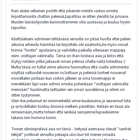
Ihan aluksi sellainen pointti että jokainen meistä vastaa omista
kirjoittamisista chattiin peleissä,tapahtuu se sitten yleisillä tai privana.
Muiden läsnäolijoiden kunnioittaminen olisi suotavaa ja kuuluu hyviin
tapoihin.
Käsittääkseni adminien tehtävänä servuilla on pitää huolta ettei pelien
aikoina aiheudu häirintää tai kirjoittelu ole asiatonta,he myös voivat
toimia *hostin* apulaisina ja vaihdella paikalla ollessaan mappeja
esim. voittajan valinnalla. Tämä on ihan loistava asia ja kiitos että
löytyy niitäkin jotka jaksavat oman pelinsä ohella näitä toteuttaa :)
Mutta tässä on tullut viime aikoina huomattua että osalla admineista
näyttää valtuudet nousevan ns.hattuun ja peleissä tunteet nousevat
monellakin pintaan kun voiton jälkeen se oma toivemappi ei
menekkään läpi vaan admin omista puheistaan *voittajan valinnalla
mennään* huolimatta laittaakin sen oman suosikkinsa ja siihen on
sitten tyytyminen.
Olen itse pelannut eri nimimerkeillä viime kuukausina ja seurannut tätä
ja se todellakin toistuu ilmiönä melkein päivittäin. Ketään en tässä ala
nimeämään,mutta totean että seiskää sanojenne/lupauksienne
takana niin homma toimii.
Toinen silmiinpistävä asia on tämä .. tietyssä asemassa olevat *vanhat
tekijät* potkivat servuilta pelaajia ulos kun txt menee omasta