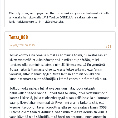
Olette tyhmiä, velttoja ja toivottomia tapauksia, joista ehkä kovalla kurilla,
ankaralla harjoituksella, JA HYVÄLLÄ ONNELLA!, saataan aikaan
jonkinlaisia pelureita, ihmeitä ei ototeta.
Tonza_888
July 09, 2018, 00:33:25
#28
Jos et körmy aina omalla nimelläs adminina toimi, nii mistäs sen sit
kikattava tietää et kuka hänet potki ja miksi? Ylipäätään, miksi
tarvitsee olla adminin salaisella nimellä liikenteessä...? En ymmärrä.
Tossa heikin laittamassa ohjeistuksessa lukee selkeästi että "ensin
varoitus, sitten bannit" tyyliin. Mistä lähtien adminit on lakannu
kunnioittamasta nuita sääntöjä? Ei tämä ennen ole tämmöstä ollut.
Jotkut rivolla nickillä tulijat ovatkin juuri niitä, jotka oikeasti
haluavatkin saada bannit. Jotkut taas sellaisia, jotka ovat huumorin
kanssa liikkeellä, joilla ei ole edes syytä alkaa siellä hostilla aukomaan,
vaan pilkkivät ihan normaalisti. Rivo nimi ei aina tarkoita sitä, että
kyseinen tyyppi on täysin idiootti ja että sen on saatava banni 9999.
Ei tämä ole mitään diktatuuria, vaan mun mielestä adminien kuulus
vaan käyttää niitä sääntöjä, mitä hosti on antanut. Ennen annettiin