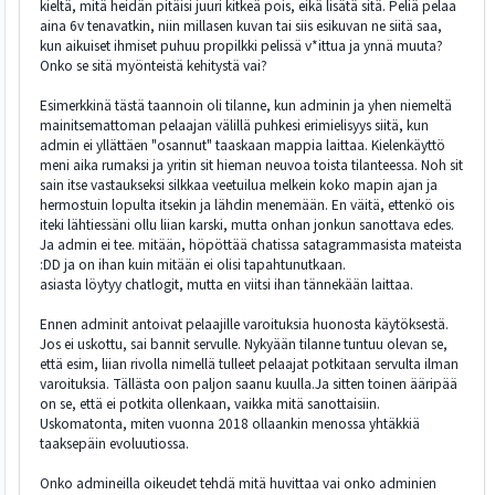
kieltä, mitä heidän pitäisi juuri kitkeä pois, eikä lisätä sitä. Peliä pelaa
aina 6v tenavatkin, niin millasen kuvan tai siis esikuvan ne siitä saa,
kun aikuiset ihmiset puhuu propilkki pelissä v*ittua ja ynnä muuta?
Onko se sitä myönteistä kehitystä vai?
Esimerkkinä tästä taannoin oli tilanne, kun adminin ja yhen niemeltä
mainitsemattoman pelaajan välillä puhkesi erimielisyys siitä, kun
admin ei yllättäen "osannut" taaskaan mappia laittaa. Kielenkäyttö
meni aika rumaksi ja yritin sit hieman neuvoa toista tilanteessa. Noh sit
sain itse vastaukseksi silkkaa veetuilua melkein koko mapin ajan ja
hermostuin lopulta itsekin ja lähdin menemään. En väitä, ettenkö ois
iteki lähtiessäni ollu liian karski, mutta onhan jonkun sanottava edes.
Ja admin ei tee. mitään, höpöttää chatissa satagrammasista mateista
:DD ja on ihan kuin mitään ei olisi tapahtunutkaan.
asiasta löytyy chatlogit, mutta en viitsi ihan tännekään laittaa.
Ennen adminit antoivat pelaajille varoituksia huonosta käytöksestä.
Jos ei uskottu, sai bannit servulle. Nykyään tilanne tuntuu olevan se,
että esim, liian rivolla nimellä tulleet pelaajat potkitaan servulta ilman
varoituksia. Tällästa oon paljon saanu kuulla.Ja sitten toinen ääripää
on se, että ei potkita ollenkaan, vaikka mitä sanottaisiin.
Uskomatonta, miten vuonna 2018 ollaankin menossa yhtäkkiä
taaksepäin evoluutiossa.
Onko admineilla oikeudet tehdä mitä huvittaa vai onko adminien