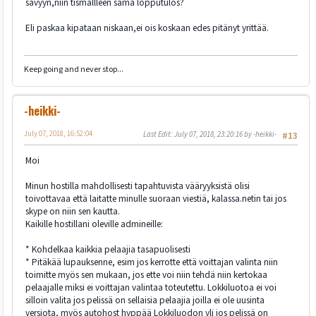
sävyyn,niin tismallleen sama lopputulos?
Eli paskaa kipataan niskaan,ei ois koskaan edes pitänyt yrittää.
Keep going and never stop...
-heikki-
July 07, 2018, 16:52:04
Last Edit
: July 07, 2018, 23:20:16 by -heikki-
#13
Moi
Minun hostilla mahdollisesti tapahtuvista vääryyksistä olisi
toivottavaa että laitatte minulle suoraan viestiä, kalassa.netin tai jos
skype on niin sen kautta.
Kaikille hostillani oleville admineille:
* Kohdelkaa kaikkia pelaajia tasapuolisesti
* Pitäkää lupauksenne, esim jos kerrotte että voittajan valinta niin
toimitte myös sen mukaan, jos ette voi niin tehdä niin kertokaa
pelaajalle miksi ei voittajan valintaa toteutettu. Lokkiluotoa ei voi
silloin valita jos pelissä on sellaisia pelaajia joilla ei ole uusinta
versiota, myös autohost hyppää Lokkiluodon yli jos pelissä on