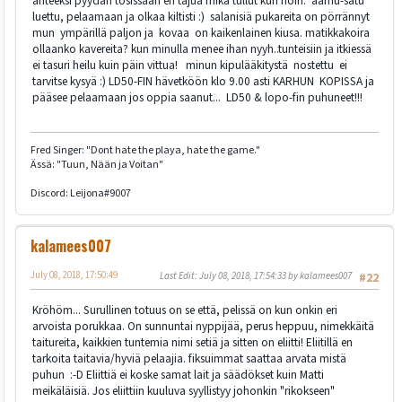
anteeksi pyydän tosissaan en tajua mikä tullut kun noin. aamu-satu
luettu, pelaamaan ja olkaa kiltisti :) salanisiä pukareita on pörrännyt
mun ympärillä paljon ja kovaa on kaikenlainen kiusa. matikkakoira
ollaanko kavereita? kun minulla menee ihan nyyh..tunteisiin ja itkiessä
ei tasuri heilu kuin päin vittua! minun kipulääkitystä nostettu ei
tarvitse kysyä :) LD50-FIN hävetköön klo 9.00 asti KARHUN KOPISSA ja
pääsee pelaamaan jos oppia saanut... LD50 & lopo-fin puhuneet!!!
Fred Singer: "Dont hate the playa, hate the game."
Ässä: "Tuun, Nään ja Voitan"
Discord: Leijona#9007
kalamees007
July 08, 2018, 17:50:49
Last Edit
: July 08, 2018, 17:54:33 by kalamees007
#22
Kröhöm... Surullinen totuus on se että, pelissä on kun onkin eri
arvoista porukkaa. On sunnuntai nyppijää, perus heppuu, nimekkäitä
taitureita, kaikkien tuntemia nimi setiä ja sitten on eliitti! Eliitillä en
tarkoita taitavia/hyviä pelaajia. fiksuimmat saattaa arvata mistä
puhun :-D Eliittiä ei koske samat lait ja säädökset kuin Matti
meikäläisiä. Jos eliittiin kuuluva syyllistyy johonkin "rikokseen"