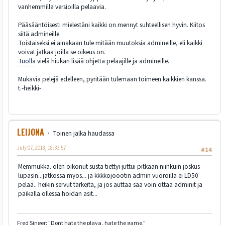
vanhemmilla versioilla pelaavia.
Pääsääntöisesti mielestäni kaikki on mennyt suhteellisen hyvin. Kiitos
siitä admineille.
Toistaiseksi ei ainakaan tule mitään muutoksia admineille, eli kaikki
voivat jatkaa joilla se oikeus on.
Tuolla
vielä hiukan lisää ohjetta pelaajille ja admineille.
Mukavia pelejä edelleen, pyritään tulemaan toimeen kaikkien kanssa.
t.-heikki-
LEIJONA
Toinen jalka haudassa
July 07, 2018, 18:33:57
#14
Memmukka. olen oikonut susta tiettyi juttui pitkään niinkuin joskus
lupasin...jatkossa myös... ja kkkkojoootin admin vuoroilla ei LD50
pelaa.. heikin servut tärkeitä, ja jos auttaa saa voin ottaa adminit ja
paikalla ollessa hoidan asit...
Fred Singer: "Dont hate the playa, hate the game."