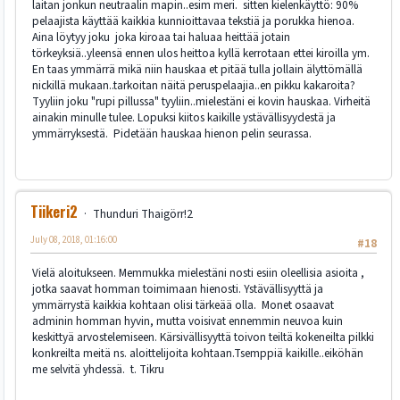
laitan jonkun neutraalin mapin..esim meri. sitten kielenkäyttö: 90%
pelaajista käyttää kaikkia kunnioittavaa tekstiä ja porukka hienoa.
Aina löytyy joku joka kiroaa tai haluaa heittää jotain
törkeyksiä..yleensä ennen ulos heittoa kyllä kerrotaan ettei kiroilla ym.
En taas ymmärrä mikä niin hauskaa et pitää tulla jollain älyttömällä
nickillä mukaan..tarkoitan näitä peruspelaajia..en pikku kakaroita?
Tyyliin joku "rupi pillussa" tyyliin..mielestäni ei kovin hauskaa. Virheitä
ainakin minulle tulee. Lopuksi kiitos kaikille ystävällisyydestä ja
ymmärryksestä. Pidetään hauskaa hienon pelin seurassa.
Tiikeri2
Thunduri Thaigörr!2
July 08, 2018, 01:16:00
#18
Vielä aloitukseen. Memmukka mielestäni nosti esiin oleellisia asioita ,
jotka saavat homman toimimaan hienosti. Ystävällisyyttä ja
ymmärrystä kaikkia kohtaan olisi tärkeää olla. Monet osaavat
adminin homman hyvin, mutta voisivat ennemmin neuvoa kuin
keskittyä arvostelemiseen. Kärsivällisyyttä toivon teiltä kokeneilta pilkki
konkreilta meitä ns. aloittelijoita kohtaan.Tsemppiä kaikille..eiköhän
me selvitä yhdessä. t. Tikru