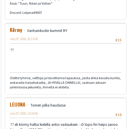
Ässä: "Tuun, Nään ja Voitan"
Discord: Leijona#9007
Körmy
Vanhainkodin kummit RY
July 07, 2018, 22:23:28
#15
??
Olette tyhmiä, velttoja ja toivottomia tapauksia, joista ehkä kovalla kurilla,
ankaralla harjoituksella, JA HYVÄLLÄ ONNELLA!, saataan aikaan
jonkinlaisia pelureita, ihmeitä ei ototeta.
LEIJONA
Toinen jalka haudassa
July 07, 2018, 23:19:00
#16
?? eli körmy haltia kielellä antoi vastauksen :-D lopo-fin heips sanoo