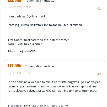
Toinen jalka haudassa
July 07, 2018, 13:52:23
#1
Käsi pystyssä..Syyllinen :evil:
chat log+kuvaa kaikesta sillon faktaa muuten ei mitään...
Fred Singer: "Dont hate the playa, hate the game."
Ässä: "Tuun, Nään ja Voitan"
Discord: Leijona#9007
LEIJONA
Toinen jalka haudassa
July 07, 2018, 13:56:20
#2
oon adminina aikoinaan toiminut en muista ongelmii.. pe illat nykysin
adminin painajainen.. memmu tossa oikeessa kun voittajan valinnat,
on loukkaavaa sivuuttaa se..KKK esim adminoinnit toiv. lopettanut...
Fred Singer: "Dont hate the playa, hate the game."