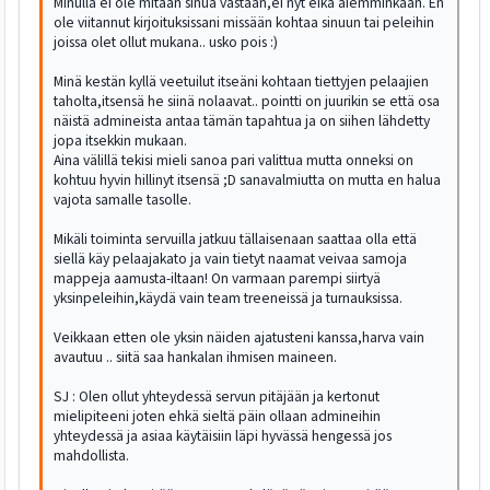
Minulla ei ole mitään sinua vastaan,ei nyt eikä aiemminkaan. En
ole viitannut kirjoituksissani missään kohtaa sinuun tai peleihin
joissa olet ollut mukana.. usko pois :)
Minä kestän kyllä veetuilut itseäni kohtaan tiettyjen pelaajien
taholta,itsensä he siinä nolaavat.. pointti on juurikin se että osa
näistä admineista antaa tämän tapahtua ja on siihen lähdetty
jopa itsekkin mukaan.
Aina välillä tekisi mieli sanoa pari valittua mutta onneksi on
kohtuu hyvin hillinyt itsensä ;D sanavalmiutta on mutta en halua
vajota samalle tasolle.
Mikäli toiminta servuilla jatkuu tällaisenaan saattaa olla että
siellä käy pelaajakato ja vain tietyt naamat veivaa samoja
mappeja aamusta-iltaan! On varmaan parempi siirtyä
yksinpeleihin,käydä vain team treeneissä ja turnauksissa.
Veikkaan etten ole yksin näiden ajatusteni kanssa,harva vain
avautuu .. siitä saa hankalan ihmisen maineen.
SJ : Olen ollut yhteydessä servun pitäjään ja kertonut
mielipiteeni joten ehkä sieltä päin ollaan admineihin
yhteydessä ja asiaa käytäisiin läpi hyvässä hengessä jos
mahdollista.