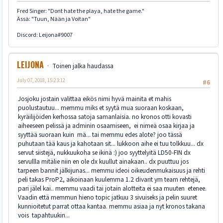
Fred Singer: "Dont hate the playa, hate the game."
Ässä: "Tuun, Nään ja Voitan"
Discord: Leijona#9007
LEIJONA
Toinen jalka haudassa
July 07, 2018, 15:23:12
#6
Josjoku jostain valittaa eikös nimi hyvä mainita et mahis
puolustautuu... memmu miks et syytä mua suoraan koskaan,
kyräilijöiden kerhossa satoja samanlaisia. no kronos otti kovasti
aiheeseen pelissä ja adminin osaamiseen, ei nimeä osaa kirjaa ja
syyttää suoraan kuin mä... tai memmu edes alote? joo tässä
puhutaan tää kaus ja kahotaan sit... lukkoon aihe ei tuu tolkkuu... dx
servut siistejä, nukkuukoha se ikinä :) joo syyttelyitä LD50-FIN dx
servullla mitälie niin en ole dx kuullut ainakaan.. dx puuttuu jos
tarpeen bannit jälkijunas... memmu ideoi oikeudenmukaisuus ja rehti
peli takas ProP2, aikoinaan kuulemma 1.2 divarit ym team rehtejä,
pari jälel kai.. memmu vaadi tai jotain alotteita ei saa muuten etenee.
Vaadin että memmun hieno topic jatkuu 3 sivuiseks ja pelin suuret
kunnioitetut parrat ottaa kantaa. memmu asiaa ja nyt kronos takana
vois tapahtuukin...