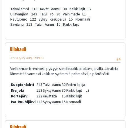
Taivallampi 313 Kevät Aamu 30 Kaikki lajit L2
Ullavanjärvi 243 Talvi Yö 30 Vain made L1
Rautupuro 122 Syksy Keskipäivä 15 Normaali
Savilahti 212 Talvi Aamu 15 Kaikki lajit
Kilohauli
February 25, 2019, 12:19:33
#4
Vielä kerran treenihosti pystyyn semifinaalikierroksen järvillä. Järvilista
lämmittää varmasti kaikkien syrämmiä pehmeästi ja pörröisästi
Kuopionlahti
213
Talvi
Aamu
30
Eniten lajeja
Kivijoki
113
Syksy
Aamu
30
Kaikki lajit
L3
Kortejärvi
332
Kevät
Ilta
15
Kaikki lajit
Iso-Ruuhijärvi
112
Syksy
Aamu
15
Normaali
Kilohauli