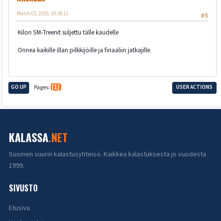
March 03, 2019, 19:34:12
#5
Kilon SM-Treenit suljettu tälle kaudelle
Onnea kaikille illan pilkkijöille ja finaaliin jatkajille.
GO UP
Pages
1
USER ACTIONS
KALASSA
.NET
Suomen suurin kalastusyhteisö. Kaikkea kalastuksesta jo vuodesta
1999.
SIVUSTO
Etusivu