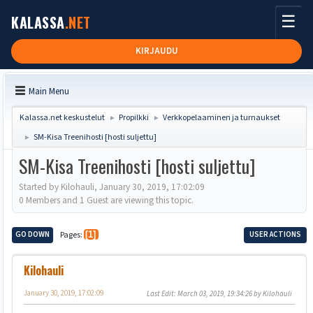
☰
KALASSA
.NET
KIRJAUDU
Main Menu
Kalassa.net keskustelut
Propilkki
Verkkopelaaminen ja turnaukset
►
►
SM-Kisa Treenihosti [hosti suljettu]
►
SM-Kisa Treenihosti [hosti suljettu]
Started by Kilohauli, January 30, 2019, 17:02:09
0 Members and 1 Guest are viewing this topic.
GO DOWN
Pages
1
USER ACTIONS
Kilohauli
January 30, 2019, 17:02:09
Last Edit
: March 03, 2019, 19:34:26 by Kilohauli