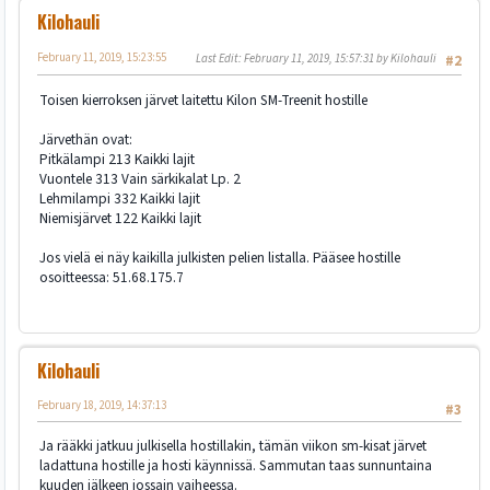
Kilohauli
February 11, 2019, 15:23:55
Last Edit
: February 11, 2019, 15:57:31 by Kilohauli
#2
Toisen kierroksen järvet laitettu Kilon SM-Treenit hostille
Järvethän ovat:
Pitkälampi 213 Kaikki lajit
Vuontele 313 Vain särkikalat Lp. 2
Lehmilampi 332 Kaikki lajit
Niemisjärvet 122 Kaikki lajit
Jos vielä ei näy kaikilla julkisten pelien listalla. Pääsee hostille
osoitteessa: 51.68.175.7
Kilohauli
February 18, 2019, 14:37:13
#3
Ja rääkki jatkuu julkisella hostillakin, tämän viikon sm-kisat järvet
ladattuna hostille ja hosti käynnissä. Sammutan taas sunnuntaina
kuuden jälkeen jossain vaiheessa.