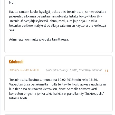
Moi,
Kautta rantain kuului kyselyjä joskos olisi treenihostia, se ken uskaltaa
julkisesti paikkansa paljastaa niin julkiselta listalta löytyy Kilon SM-
Treenit. Järvet järjestyksessä lahna, meri, surri ja pohja. Hostilla
tietenkin verkkoennätykset päällä ja salanimien käyttö ei ole kiellettyä
:evil:
Admineita voi miulta pyydellä tarvittaessa.
Kilohauli
February 10, 2019, 12:38:46
Last Edit
: February 11, 2019, 15:22:00 by Kilohauli
#1
Treenihosti sulkeutuu sunnuntaina 10.02.2019 noin kello 18.30.
Vapautan tilaa palvelimelta muille tehtäville, hosti aukeaa uudestaan
kun tiedossa seuraavan kierroksen järvet. Samalla toivottavasti
korjautuu ongelma jonka takia kaikilla ei pakolla näy "Julkiset pelit"
listassa hosti.