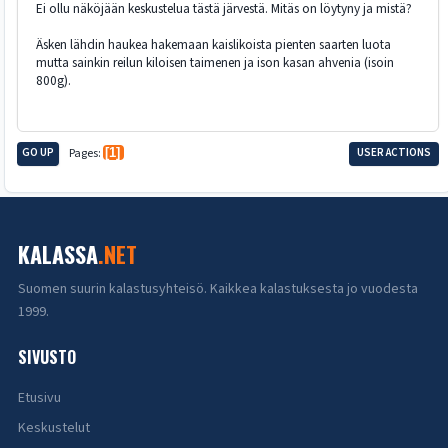
Ei ollu näköjään keskustelua tästä järvestä. Mitäs on löytyny ja mistä?
Äsken lähdin haukea hakemaan kaislikoista pienten saarten luota
mutta sainkin reilun kiloisen taimenen ja ison kasan ahvenia (isoin
800g).
GO UP
Pages
1
USER ACTIONS
KALASSA
.NET
Suomen suurin kalastusyhteisö. Kaikkea kalastuksesta jo vuodesta
1999.
SIVUSTO
Etusivu
Keskustelut