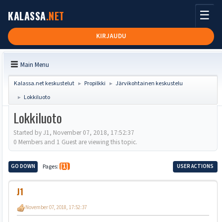
☰
KALASSA
.NET
KIRJAUDU
Main Menu
Kalassa.net keskustelut
Propilkki
Järvikohtainen keskustelu
►
►
Lokkiluoto
►
Lokkiluoto
Started by J1, November 07, 2018, 17:52:37
0 Members and 1 Guest are viewing this topic.
GO DOWN
Pages
1
USER ACTIONS
J1
November 07, 2018, 17:52:37