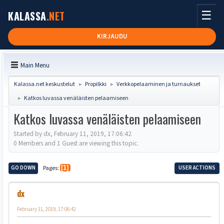
☰
KALASSA
.NET
KIRJAUDU
Main Menu
Kalassa.net keskustelut
Propilkki
Verkkopelaaminen ja turnaukset
►
►
Katkos luvassa venäläisten pelaamiseen
►
Katkos luvassa venäläisten pelaamiseen
Started by dx, February 11, 2019, 17:06:42
0 Members and 1 Guest are viewing this topic.
GO DOWN
Pages
1
USER ACTIONS
dx
February 11, 2019, 17:06:42