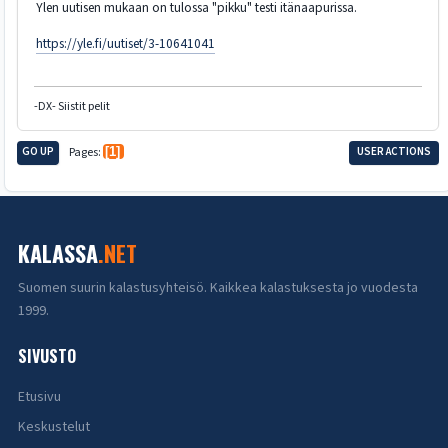
Ylen uutisen mukaan on tulossa "pikku" testi itänaapurissa.
https://yle.fi/uutiset/3-10641041
-DX- Siistit pelit
GO UP
Pages
1
USER ACTIONS
KALASSA
.NET
Suomen suurin kalastusyhteisö. Kaikkea kalastuksesta jo vuodesta
1999.
SIVUSTO
Etusivu
Keskustelut