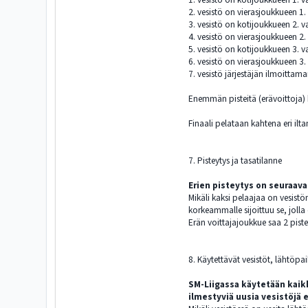
2. vesistö on vierasjoukkueen 1.
3. vesistö on kotijoukkueen 2. v
4. vesistö on vierasjoukkueen 2.
5. vesistö on kotijoukkueen 3. v
6. vesistö on vierasjoukkueen 3.
7. vesistö järjestäjän ilmoittam
Enemmän pisteitä (erävoittoja)
Finaali pelataan kahtena eri ilta
7. Pisteytys ja tasatilanne
Erien pisteytys on seuraava
Mikäli kaksi pelaajaa on vesistö
korkeammalle sijoittuu se, jolla
Erän voittajajoukkue saa 2 pist
8. Käytettävät vesistöt, lähtöpai
SM-Liigassa käytetään kaikk
ilmestyviä uusia vesistöjä ei