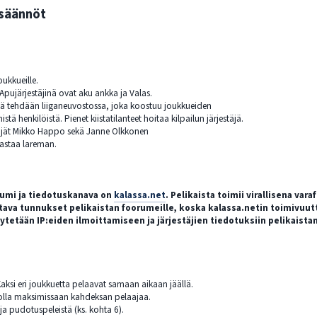
–säännöt
o
oukkueille.
Apujärjestäjinä ovat aku ankka ja Valas.
tä tehdään liiganeuvostossa, joka koostuu joukkueiden
ä henkilöistä. Pienet kiistatilanteet hoitaa kilpailun järjestäjä.
kijät Mikko Happo sekä Janne Olkkonen
vastaa lareman.
orumi ja tiedotuskanava on
kalassa.net
. Pelikaista toimii virallisena var
ava tunnukset pelikaistan foorumeille, koska kalassa.netin toimivuutta e
etään IP:eiden ilmoittamiseen ja järjestäjien tiedotuksiin pelikaista
aksi eri joukkuetta pelaavat samaan aikaan jäällä.
 olla maksimissaan kahdeksan pelaajaa.
ja pudotuspeleistä (ks. kohta 6).