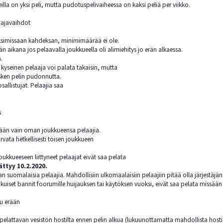
lla on yksi peli, mutta pudotuspelivaiheessa on kaksi peliä per viikko.
aajavaihdot
ksimissaan kahdeksan, minimimäärää ei ole.
rän aikana jos pelaavalla joukkueella oli alimiehitys jo erän alkaessa.
ä.
 kyseinen pelaaja voi palata takaisin, mutta
esken pelin pudonnutta.
sallistujat. Pelaajia saa
s
ssään vain oman joukkueensa pelaajia.
rvata hetkellisesti toisen joukkueen
oukkueeseen liittyneet pelaajat eivät saa pelata
ättyy 10.2.2020.
n suomalaisia pelaajia. Mahdollisiin ulkomaalaisiin pelaajiin pitää olla järjestäjä
ikuiset bannit foorumille huijauksen tai käytöksen vuoksi, eivät saa pelata missään
tu erään
 pelattavan vesistön hostilta ennen pelin alkua (lukuunottamatta mahdollista hosti