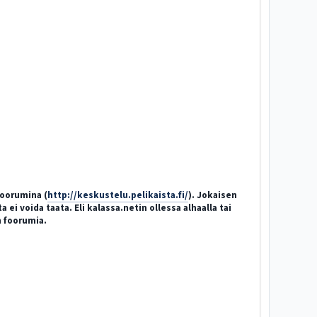
afoorumina (
http://keskustelu.pelikaista.fi/
). Jokaisen
i voida taata. Eli kalassa.netin ollessa alhaalla tai
n foorumia.