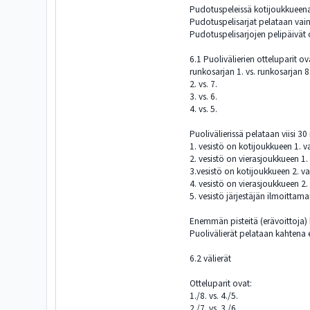
Pudotuspeleissä kotijoukkueena
Pudotuspelisarjat pelataan vain r
Pudotuspelisarjojen pelipäivät 
6.1 Puolivälierien otteluparit ov
runkosarjan 1. vs. runkosarjan 8
2. vs. 7.
3. vs. 6.
4. vs. 5.
Puolivälierissä pelataan viisi 30
1. vesistö on kotijoukkueen 1. v
2. vesistö on vierasjoukkueen 1.
3.vesistö on kotijoukkueen 2. va
4. vesistö on vierasjoukkueen 2.
5. vesistö järjestäjän ilmoittam
Enemmän pisteitä (erävoittoja) k
Puolivälierät pelataan kahtena er
6.2 välierät
Otteluparit ovat:
1./8. vs. 4./5.
2./7. vs. 3./6.