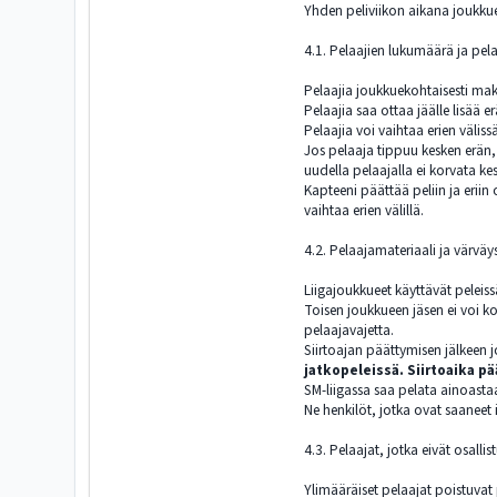
Yhden peliviikon aikana joukkuei
4.1. Pelaajien lukumäärä ja pel
Pelaajia joukkuekohtaisesti ma
Pelaajia saa ottaa jäälle lisää e
Pelaajia voi vaihtaa erien väliss
Jos pelaaja tippuu kesken erän,
uudella pelaajalla ei korvata k
Kapteeni päättää peliin ja eriin o
vaihtaa erien välillä.
4.2. Pelaajamateriaali ja värväy
Liigajoukkueet käyttävät pelei
Toisen joukkueen jäsen ei voi ko
pelaajavajetta.
Siirtoajan päättymisen jälkeen j
jatkopeleissä. Siirtoaika pä
SM-liigassa saa pelata ainoastaa
Ne henkilöt, jotka ovat saaneet 
4.3. Pelaajat, jotka eivät osallis
Ylimääräiset pelaajat poistuvat