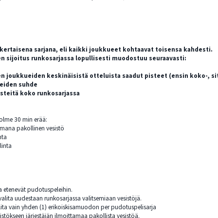
ertaisena sarjana, eli kaikki joukkueet kohtaavat toisensa kahdesti.
n sijoitus runkosarjassa lopullisesti muodostuu seuraavasti:
en joukkueiden keskinäisistä otteluista saadut pisteet (ensin koko-, s
teiden suhde
steitä koko runkosarjassa
olme 30 min erää:
tamana pakollinen vesistö
nta
linta
a etenevät pudotuspeleihin.
valita uudestaan runkosarjassa valitsemiaan vesistöjä.
lita vain yhden (1) erikoiskisamuodon per pudotuspelisarja
istökseen järjestäjän ilmoittamaa pakollista vesistöä.