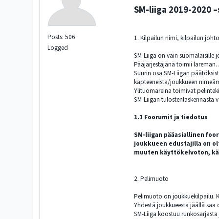
SM-liiga 2019-2020 
Posts: 506
1. Kilpailun nimi, kilpailun joht
Logged
SM-Liiga on vain suomalaisille j
Pääjärjestäjänä toimii lareman. 
Suurin osa SM-Liigan päätöksis
kapteeneista/joukkueen nimeämist
Ylituomareina toimivat pelinte
SM-Liigan tulostenlaskennasta 
1.1 Foorumit ja tiedotus
SM-liigan pääasiallinen fo
joukkueen edustajilla on olt
muuten käyttökelvoton, käyt
2. Pelimuoto
Pelimuoto on joukkuekilpailu. K
Yhdestä joukkueesta jäällä saa
SM-Liiga koostuu runkosarjasta 