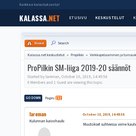
Kaikkea kalastuksesta!
KALASSA
.NET
ETUSIVU
KESKUSTELUT
K
Home
Search
Kalassa.net keskustelut
Propilkki
Verkkopelaaminen ja turnauk
►
►
ProPilkin SM-liiga 2019-20 säännöt
Started by lareman, October 10, 2019, 14:49:56
0 Members and 1 Guest are viewing this topic.
GO DOWN
Pages
1
lareman
October 10, 2019, 14:49:56
Kulunnan kaivohauki
Muutokset suhteessa viime kau