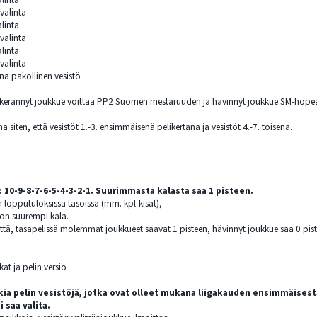
 valinta
alinta
 valinta
alinta
 valinta
ana pakollinen vesistö
 kerännyt joukkue voittaa PP2 Suomen mestaruuden ja hävinnyt joukkue SM-hopeaa. 
na siten, että vesistöt 1.-3. ensimmäisenä pelikertana ja vesistöt 4.-7. toisena.
: 10-9-8-7-6-5-4-3-2-1. Suurimmasta kalasta saa 1 pisteen.
n lopputuloksissa tasoissa (mm. kpl-kisat),
 on suurempi kala.
että, tasapelissä molemmat joukkueet saavat 1 pisteen, hävinnyt joukkue saa 0 pist
kat ja pelin versio
ia pelin vesistöjä, jotka ovat olleet mukana liigakauden ensimmäisestä
 saa valita.