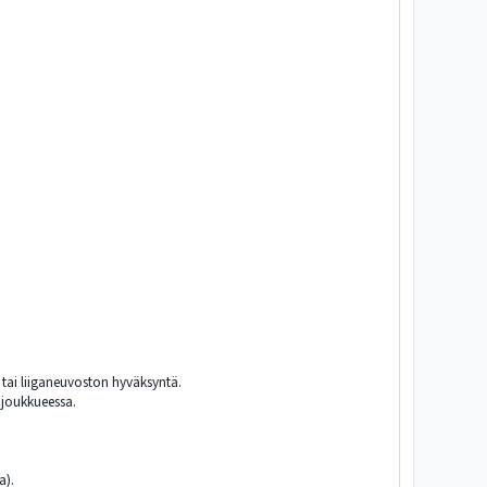
n tai liiganeuvoston hyväksyntä.
 joukkueessa.
a).