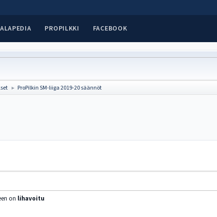
ALAPEDIA
PROPILKKI
FACEBOOK
set
ProPilkin SM-liiga 2019-20 säännöt
►
teen on
lihavoitu