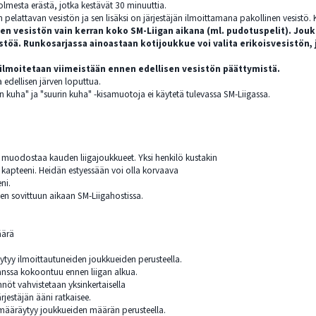
olmesta erästä, jotka kestävät 30 minuuttia.
pelattavan vesistön ja sen lisäksi on järjestäjän ilmoittamana pakollinen vesistö. K
sen vesistön vain kerran koko SM-Liigan aikana (ml. pudotuspelit). Jouk
stöä. Runkosarjassa ainoastaan kotijoukkue voi valita erikoisvesistön,
 ilmoitetaan viimeistään ennen edellisen vesistön päättymistä.
 edellisen järven loputtua.
ain kuha" ja "suurin kuha" -kisamuotoja ei käytetä tulevassa SM-Liigassa.
muodostaa kauden liigajoukkueet. Yksi henkilö kustakin
 kapteeni. Heidän estyessään voi olla korvaava
ni.
en sovittuun aikaan SM-Liigahostissa.
äärä
yy ilmoittautuneiden joukkueiden perusteella.
anssa kokoontuu ennen liigan alkua.
nöt vahvistetaan yksinkertaisella
rjestäjän ääni ratkaisee.
määräytyy joukkueiden määrän perusteella.