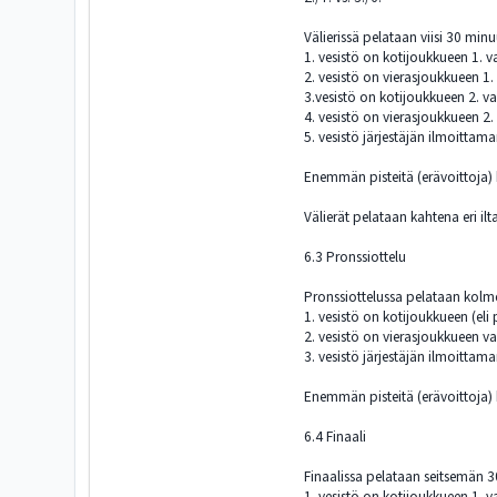
Välierissä pelataan viisi 30 minu
1. vesistö on kotijoukkueen 1. v
2. vesistö on vierasjoukkueen 1.
3.vesistö on kotijoukkueen 2. va
4. vesistö on vierasjoukkueen 2.
5. vesistö järjestäjän ilmoittam
Enemmän pisteitä (erävoittoja) k
Välierät pelataan kahtena eri ilt
6.3 Pronssiottelu
Pronssiottelussa pelataan kolm
1. vesistö on kotijoukkueen (eli
2. vesistö on vierasjoukkueen va
3. vesistö järjestäjän ilmoittam
Enemmän pisteitä (erävoittoja) k
6.4 Finaali
Finaalissa pelataan seitsemän 3
1. vesistö on kotijoukkueen 1. v