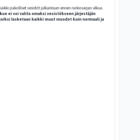
aikki pakolliset vesistöt julkaistaan ennen runkosarjan alkua.
kue ei voi valita omaksi vesistökseen järjestäjän
 joiksi lasketaan kaikki muut muodot kuin normaali ja