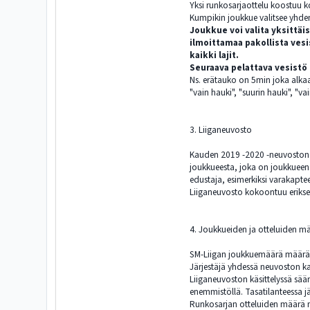
Yksi runkosarjaottelu koostuu k
Kumpikin joukkue valitsee yhden 
Joukkue voi valita yksittäi
ilmoittamaa pakollista vesi
kaikki lajit.
Seuraava pelattava vesistö
Ns. erätauko on 5min joka alkaa
"vain hauki", "suurin hauki", "v
3. Liiganeuvosto
Kauden 2019 -2020 -neuvoston 
joukkueesta, joka on joukkueen
edustaja, esimerkiksi varakaptee
Liiganeuvosto kokoontuu erikse
4. Joukkueiden ja otteluiden m
SM-Liigan joukkuemäärä määräyt
Järjestäjä yhdessä neuvoston k
Liiganeuvoston käsittelyssä sään
enemmistöllä. Tasatilanteessa jä
Runkosarjan otteluiden määrä 