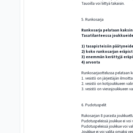
Tauoilla voi liittyä takaisin.
5. Runkosarja
Runkosarja pelataan kaksink
Tasatilanteessa joukkueide
1) tasapisteisiin päätyneid
2) koko runkosarjan eräpis
3) enemmän kerättyjä eräpi
4) arvonta
Runkosarjaottelussa pelataan k
1. vesistö on järjestäjän ilmoit
2. vesistö on kotijoukkueen vali
3. vesistö on vierasjoukkueen va
6. Pudotuspelit
Rukosarjan 8 parasta joukkuett
Pudotuspeleissä joukkue ei voi 
Pudotuspeleissä joukkue voi va
Joukkue ei voi valita omaksi ves