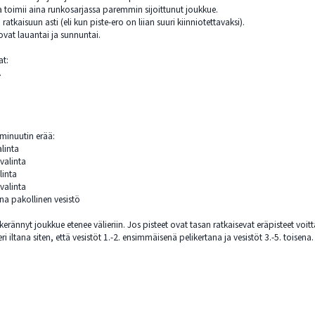
 toimii aina runkosarjassa paremmin sijoittunut joukkue.
atkaisuun asti (eli kun piste-ero on liian suuri kiinniotettavaksi).
ovat lauantai ja sunnuntai.
at:
.
 minuutin erää:
alinta
 valinta
linta
 valinta
ana pakollinen vesistö
erännyt joukkue etenee välieriin. Jos pisteet ovat tasan ratkaisevat eräpisteet voitt
i iltana siten, että vesistöt 1.-2. ensimmäisenä pelikertana ja vesistöt 3.-5. toisena.