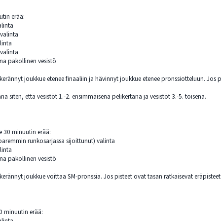
utin erää:
alinta
 valinta
linta
 valinta
ana pakollinen vesistö
erännyt joukkue etenee finaaliin ja hävinnyt joukkue etenee pronssiotteluun. Jos pi
ana siten, että vesistöt 1.-2. ensimmäisenä pelikertana ja vesistöt 3.-5. toisena.
e 30 minuutin erää:
 paremmin runkosarjassa sijoittunut) valinta
linta
ana pakollinen vesistö
erännyt joukkue voittaa SM-pronssia. Jos pisteet ovat tasan ratkaisevat eräpisteet
0 minuutin erää:
alinta