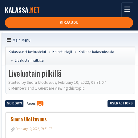
☰
KALASSA
.NET
KIRJAUDU
Main Menu
Kalassa.net keskustelut
Kalastuslajit
Kaikkea kalastuksesta
►
►
Liveluotain pilkillä
►
Liveluotain pilkillä
Started by Suora Ulottuvuus, February 10, 2022, 09:31:07
0 Members and 1 Guest are viewing this topic.
GO DOWN
Pages
1
USER ACTIONS
Suora Ulottuvuus
February 10, 2022, 09:31:07