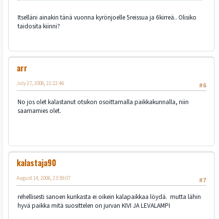
Itselläni ainakin tänä vuonna kyrönjoelle 5reissua ja 6kirreä.. Olisiko
taidosita kiinni?
arr
July 27, 2006, 21:22:46
#6
No jos olet kalastanut otsikon osoittamalla paikkakunnalla, niin
saamamies olet.
kalastaja90
August 14, 2006, 23:59:07
#7
rehellisesti sanoen kurikasta ei oikein kalapaikkaa löydä. mutta lähin
hyvä paikka mitä suosittelen on jurvan KIVI JA LEVALAMPI