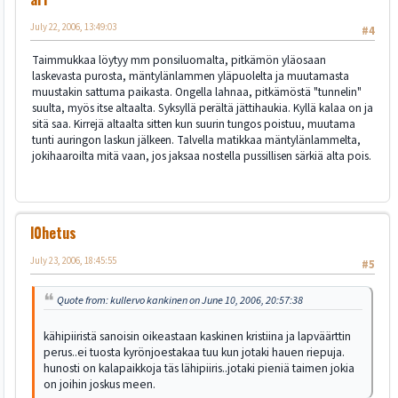
July 22, 2006, 13:49:03
#4
Taimmukkaa löytyy mm ponsiluomalta, pitkämön yläosaan
laskevasta purosta, mäntylänlammen yläpuolelta ja muutamasta
muustakin sattuma paikasta. Ongella lahnaa, pitkämöstä "tunnelin"
suulta, myös itse altaalta. Syksyllä perältä jättihaukia. Kyllä kalaa on ja
sitä saa. Kirrejä altaalta sitten kun suurin tungos poistuu, muutama
tunti auringon laskun jälkeen. Talvella matikkaa mäntylänlammelta,
jokihaaroilta mitä vaan, jos jaksaa nostella pussillisen särkiä alta pois.
l0hetus
July 23, 2006, 18:45:55
#5
Quote from: kullervo kankinen on June 10, 2006, 20:57:38
kähipiiristä sanoisin oikeastaan kaskinen kristiina ja lapväärttin
perus..ei tuosta kyrönjoestakaa tuu kun jotaki hauen riepuja.
hunosti on kalapaikkoja täs lähipiiris..jotaki pieniä taimen jokia
on joihin joskus meen.