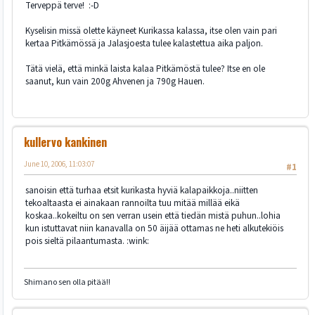
Terveppä terve! :-D
Kyselisin missä olette käyneet Kurikassa kalassa, itse olen vain pari
kertaa Pitkämössä ja Jalasjoesta tulee kalastettua aika paljon.
Tätä vielä, että minkä laista kalaa Pitkämöstä tulee? Itse en ole
saanut, kun vain 200g Ahvenen ja 790g Hauen.
kullervo kankinen
June 10, 2006, 11:03:07
#1
sanoisin että turhaa etsit kurikasta hyviä kalapaikkoja..niitten
tekoaltaasta ei ainakaan rannoilta tuu mitää millää eikä
koskaa..kokeiltu on sen verran usein että tiedän mistä puhun..lohia
kun istuttavat niin kanavalla on 50 äijää ottamas ne heti alkutekiöis
pois sieltä pilaantumasta. :wink:
Shimano sen olla pitää!!