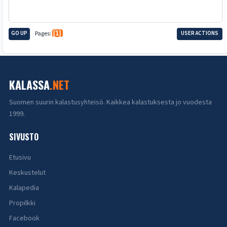
GO UP
Pages
1
USER ACTIONS
KALASSA
.NET
Suomen suurin kalastusyhteisö. Kaikkea kalastuksesta jo vuodesta
1999.
SIVUSTO
Etusivu
Keskustelut
Kalapedia
Propilkki
Facebook