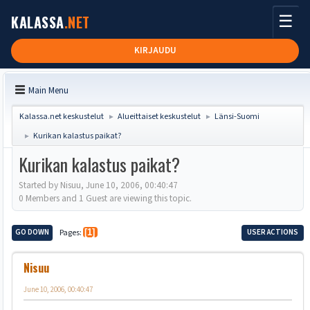
☰
KALASSA
.NET
KIRJAUDU
Main Menu
Kalassa.net keskustelut
Alueittaiset keskustelut
Länsi-Suomi
►
►
Kurikan kalastus paikat?
►
Kurikan kalastus paikat?
Started by Nisuu, June 10, 2006, 00:40:47
0 Members and 1 Guest are viewing this topic.
GO DOWN
Pages
1
USER ACTIONS
Nisuu
June 10, 2006, 00:40:47