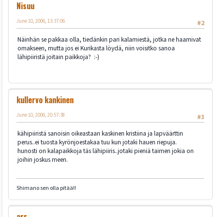
Nisuu
June 10, 2006, 13:37:06
#2
Näinhän se pakkaa olla, tiedänkin pari kalamiestä, jotka ne haamivat
omakseen, mutta jos ei Kurikasta löydä, niin voisitko sanoa
lähipiiristä joitain paikkoja? :-)
kullervo kankinen
June 10, 2006, 20:57:38
#3
kähipiiristä sanoisin oikeastaan kaskinen kristiina ja lapväärttin
perus..ei tuosta kyrönjoestakaa tuu kun jotaki hauen riepuja.
hunosti on kalapaikkoja täs lähipiiris..jotaki pieniä taimen jokia on
joihin joskus meen.
Shimano sen olla pitää!!
arr