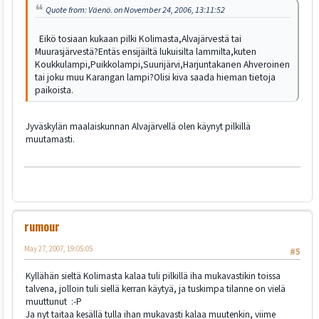
Quote from: Väenö. on November 24, 2006, 13:11:52
Eikö tosiaan kukaan pilki Kolimasta,Alvajärvestä tai
Muurasjärvestä?Entäs ensijäiltä lukuisilta lammilta,kuten
Koukkulampi,Puikkolampi,Suurijärvi,Harjuntakanen Ahveroinen
tai joku muu Karangan lampi?Olisi kiva saada hieman tietoja
paikoista.
Jyväskylän maalaiskunnan Alvajärvellä olen käynyt pilkillä
muutamasti.
rumour
May 27, 2007, 19:05:05
#5
Kyllähän sieltä Kolimasta kalaa tuli pilkillä iha mukavastikin toissa
talvena, jolloin tuli siellä kerran käytyä, ja tuskimpa tilanne on vielä
muuttunut :-P
Ja nyt taitaa kesällä tulla ihan mukavasti kalaa muutenkin, viime