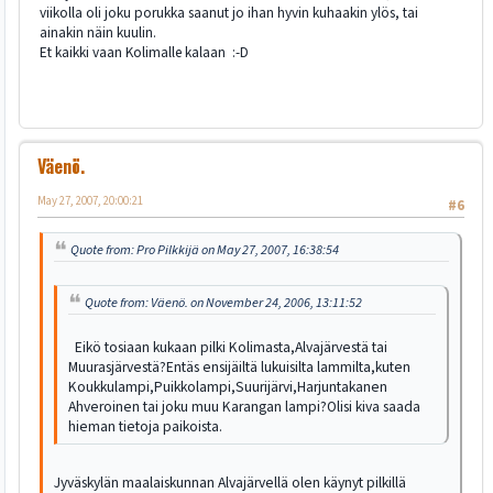
viikolla oli joku porukka saanut jo ihan hyvin kuhaakin ylös, tai
ainakin näin kuulin.
Et kaikki vaan Kolimalle kalaan :-D
Väenö.
May 27, 2007, 20:00:21
#6
Quote from: Pro Pilkkijä on May 27, 2007, 16:38:54
Quote from: Väenö. on November 24, 2006, 13:11:52
Eikö tosiaan kukaan pilki Kolimasta,Alvajärvestä tai
Muurasjärvestä?Entäs ensijäiltä lukuisilta lammilta,kuten
Koukkulampi,Puikkolampi,Suurijärvi,Harjuntakanen
Ahveroinen tai joku muu Karangan lampi?Olisi kiva saada
hieman tietoja paikoista.
Jyväskylän maalaiskunnan Alvajärvellä olen käynyt pilkillä