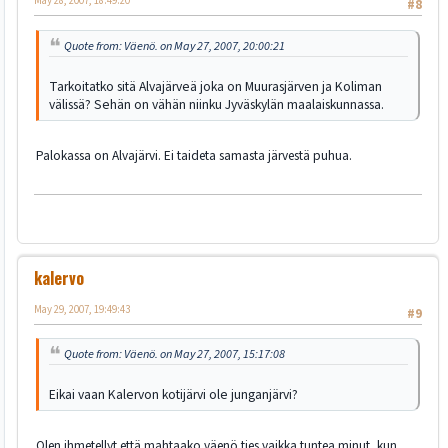
May 28, 2007, 18:49:20
#8
Quote from: Väenö. on May 27, 2007, 20:00:21
Tarkoitatko sitä Alvajärveä joka on Muurasjärven ja Koliman
välissä? Sehän on vähän niinku Jyväskylän maalaiskunnassa.
Palokassa on Alvajärvi. Ei taideta samasta järvestä puhua.
kalervo
May 29, 2007, 19:49:43
#9
Quote from: Väenö. on May 27, 2007, 15:17:08
Eikai vaan Kalervon kotijärvi ole junganjärvi?
Olen ihmetellyt että mahtaako väenö ties vaikka tuntea minut, kun