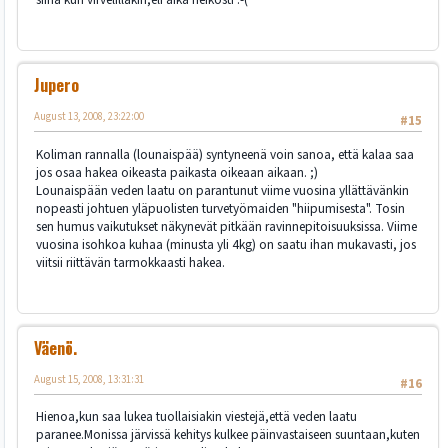
Jupero
August 13, 2008, 23:22:00
#15
Koliman rannalla (lounaispää) syntyneenä voin sanoa, että kalaa saa
jos osaa hakea oikeasta paikasta oikeaan aikaan. ;)
Lounaispään veden laatu on parantunut viime vuosina yllättävänkin
nopeasti johtuen yläpuolisten turvetyömaiden "hiipumisesta". Tosin
sen humus vaikutukset näkynevät pitkään ravinnepitoisuuksissa. Viime
vuosina isohkoa kuhaa (minusta yli 4kg) on saatu ihan mukavasti, jos
viitsii riittävän tarmokkaasti hakea.
Väenö.
August 15, 2008, 13:31:31
#16
Hienoa,kun saa lukea tuollaisiakin viestejä,että veden laatu
paranee.Monissa järvissä kehitys kulkee päinvastaiseen suuntaan,kuten