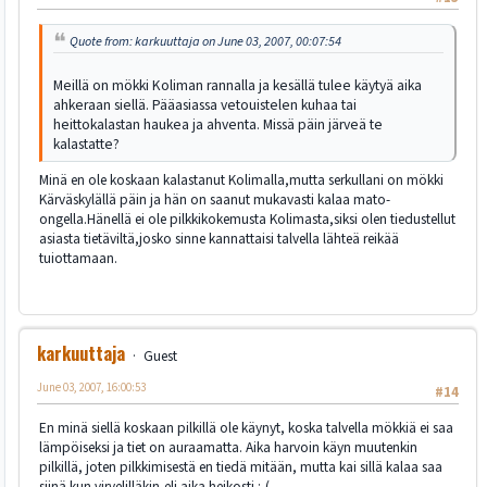
Quote from: karkuuttaja on June 03, 2007, 00:07:54
Meillä on mökki Koliman rannalla ja kesällä tulee käytyä aika
ahkeraan siellä. Pääasiassa vetouistelen kuhaa tai
heittokalastan haukea ja ahventa. Missä päin järveä te
kalastatte?
Minä en ole koskaan kalastanut Kolimalla,mutta serkullani on mökki
Kärväskylällä päin ja hän on saanut mukavasti kalaa mato-
ongella.Hänellä ei ole pilkkikokemusta Kolimasta,siksi olen tiedustellut
asiasta tietäviltä,josko sinne kannattaisi talvella lähteä reikää
tuiottamaan.
karkuuttaja
Guest
June 03, 2007, 16:00:53
#14
En minä siellä koskaan pilkillä ole käynyt, koska talvella mökkiä ei saa
lämpöiseksi ja tiet on auraamatta. Aika harvoin käyn muutenkin
pilkillä, joten pilkkimisestä en tiedä mitään, mutta kai sillä kalaa saa
siinä kun virvelilläkin,eli aika heikosti :-(