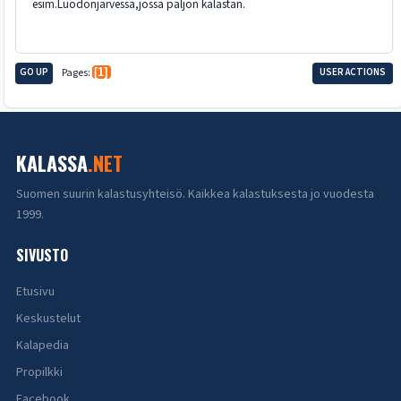
esim.Luodonjärvessä,jossa paljon kalastan.
GO UP
Pages
1
USER ACTIONS
KALASSA
.NET
Suomen suurin kalastusyhteisö. Kaikkea kalastuksesta jo vuodesta
1999.
SIVUSTO
Etusivu
Keskustelut
Kalapedia
Propilkki
Facebook