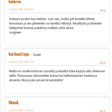
kalervo
June 02, 2007, 05:09:01
#11
Vastaan postiin kun kerkiän. Luin sen, mutta piti kiireellä lähteä
Kinnulaan ja sen jälkeenkin on kiirettä riittänyt. Kevättyöt ja läheisten
lakkijuhlat tiiviissä paketissa melkein yhtä aikaa.
:mrgreen:
karkuuttaja
Guest
June 03, 2007, 00:07:54
#12
Meillä on mökki Koliman rannalla ja kesällä tulee käytyä aika ahkeraan
siellä. Pääasiassa vetouistelen kuhaa tai heittokalastan haukea ja
ahventa. Missä päin järveä te kalastatte?
Väenö.
June 03, 2007, 15:05:14
#13