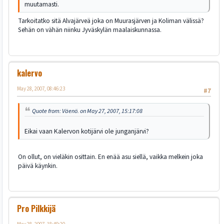
muutamasti.
Tarkoitatko sitä Alvajärveä joka on Muurasjärven ja Koliman välissä?
Sehän on vähän niinku Jyväskylän maalaiskunnassa.
kalervo
May 28, 2007, 08:46:23
#7
Quote from: Väenö. on May 27, 2007, 15:17:08
Eikai vaan Kalervon kotijärvi ole junganjärvi?
On ollut, on vieläkin osittain. En enää asu siellä, vaikka melkein joka
päivä käynkin.
Pro Pilkkijä