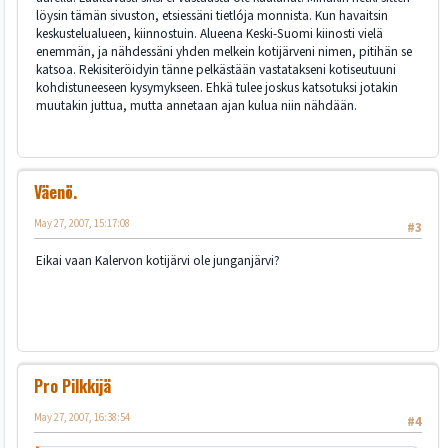
löysin tämän sivuston, etsiessäni tietlója monnista. Kun havaitsin
keskustelualueen, kiinnostuin. Alueena Keski-Suomi kiinosti vielä
enemmän, ja nähdessäni yhden melkein kotijärveni nimen, pitihän se
katsoa. Rekisiteröidyin tänne pelkästään vastatakseni kotiseutuuni
kohdistuneeseen kysymykseen. Ehkä tulee joskus katsotuksi jotakin
muutakin juttua, mutta annetaan ajan kulua niin nähdään.
Väenö.
May 27, 2007, 15:17:08
#3
Eikai vaan Kalervon kotijärvi ole junganjärvi?
Pro Pilkkijä
May 27, 2007, 16:38:54
#4