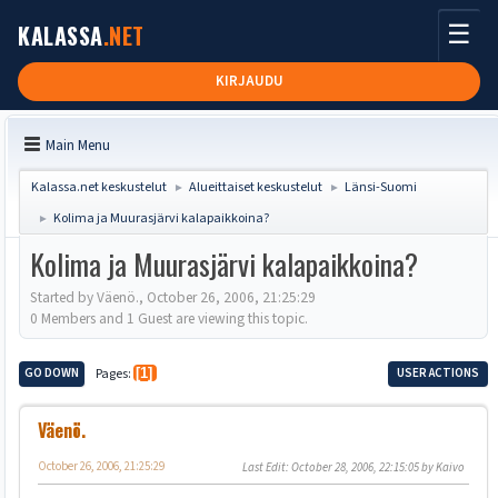
☰
KALASSA
.NET
KIRJAUDU
Main Menu
Kalassa.net keskustelut
Alueittaiset keskustelut
Länsi-Suomi
►
►
Kolima ja Muurasjärvi kalapaikkoina?
►
Kolima ja Muurasjärvi kalapaikkoina?
Started by Väenö., October 26, 2006, 21:25:29
0 Members and 1 Guest are viewing this topic.
GO DOWN
Pages
1
USER ACTIONS
Väenö.
October 26, 2006, 21:25:29
Last Edit
: October 28, 2006, 22:15:05 by Kaivo