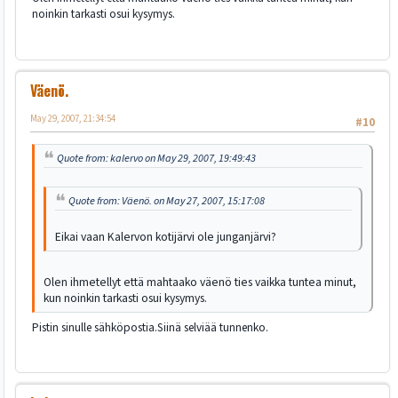
noinkin tarkasti osui kysymys.
Väenö.
May 29, 2007, 21:34:54
#10
Quote from: kalervo on May 29, 2007, 19:49:43
Quote from: Väenö. on May 27, 2007, 15:17:08
Eikai vaan Kalervon kotijärvi ole junganjärvi?
Olen ihmetellyt että mahtaako väenö ties vaikka tuntea minut,
kun noinkin tarkasti osui kysymys.
Pistin sinulle sähköpostia.Siinä selviää tunnenko.