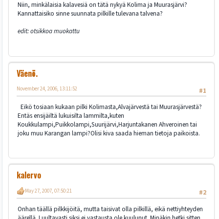
Niin, minkälaisia kalavesiä on tätä nykyä Kolima ja Muurasjärvi?
Kannattaisiko sinne suunnata pilkille tulevana talvena?
edit: otsikkoa muokattu
Väenö.
November 24, 2006, 13:11:52
#1
Eikö tosiaan kukaan pilki Kolimasta,Alvajärvestä tai Muurasjärvestä?
Entäs ensijäiltä lukuisilta lammilta,kuten
Koukkulampi,Puikkolampi,Suurijärvi,Harjuntakanen Ahveroinen tai
joku muu Karangan lampi?Olisi kiva saada hieman tietoja paikoista.
kalervo
May 27, 2007, 07:50:21
#2
Onhan täällä pilkkijöitä, mutta taisivat olla pilkillä, eikä nettiyhteyden
äärellä. Luultavasti siksi ei vastausta ole kuulunut. Minäkin hetki sitten