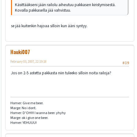
Käsittääkseni jään railolu aiheutuu pakkasen kiristymisestä.
Kovalla pakkasella jää vahvistuu.
se jää kuitenkin hajoaa silloin kun ääni syntyy.
Hauki007
February 03, 2007, 22:19:18
#19
Jos on 2-5 astetta pakkasta niin tuleeko silloin noita railoja?
Homer: Give me beer.
Marge: No i dont.
Homer: D'OH!!! I wanna beer. yhyhy
Marge: ok i give one beer.
Homer: YEHUUU!