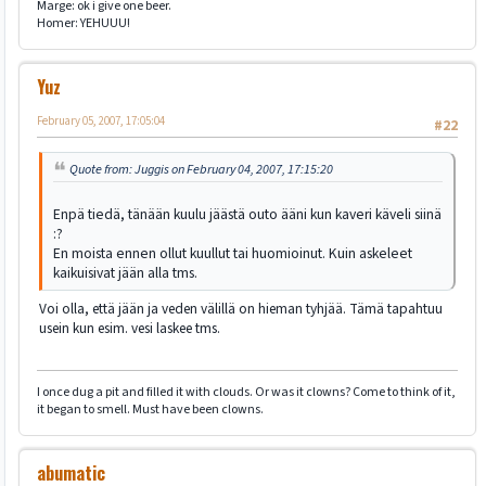
Marge: ok i give one beer.
Homer: YEHUUU!
Yuz
February 05, 2007, 17:05:04
#22
Quote from: Juggis on February 04, 2007, 17:15:20
Enpä tiedä, tänään kuulu jäästä outo ääni kun kaveri käveli siinä
:?
En moista ennen ollut kuullut tai huomioinut. Kuin askeleet
kaikuisivat jään alla tms.
Voi olla, että jään ja veden välillä on hieman tyhjää. Tämä tapahtuu
usein kun esim. vesi laskee tms.
I once dug a pit and filled it with clouds. Or was it clowns? Come to think of it,
it began to smell. Must have been clowns.
abumatic