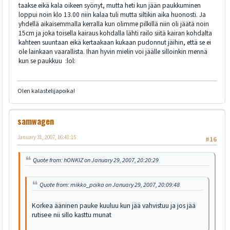
taakse eikä kala oikeen syönyt, mutta heti kun jään paukkuminen
loppui noin klo 13.00 niin kalaa tuli mutta siltikin aika huonosti. Ja
yhdellä aikaisemmalla kerralla kun olimme pilkillä niin oli jäätä noin
15cm ja joka toisella kairaus kohdalla lähti railo siitä kairan kohdalta
kahteen suuntaan eikä kertaakaan kukaan pudonnut jäihin, että se ei
ole lainkaan vaarallista. Ihan hyvin mielin voi jäälle silloinkin mennä
kun se paukkuu :lol:
Olen kalastelijapoika!
samwagen
January 31, 2007, 16:41:15
#16
Quote from: hONKIZ on January 29, 2007, 20:20:29
Quote from: mikko_poika on January 29, 2007, 20:09:48
Korkea ääninen pauke kuuluu kun jää vahvistuu ja jos jää
rutisee nii sillo kasttu munat