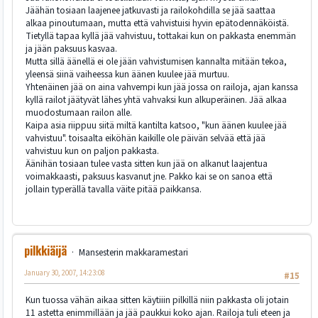
Jäähän tosiaan laajenee jatkuvasti ja railokohdilla se jää saattaa
alkaa pinoutumaan, mutta että vahvistuisi hyvin epätodennäköistä.
Tietyllä tapaa kyllä jää vahvistuu, tottakai kun on pakkasta enemmän
ja jään paksuus kasvaa.
Mutta sillä äänellä ei ole jään vahvistumisen kannalta mitään tekoa,
yleensä siinä vaiheessa kun äänen kuulee jää murtuu.
Yhtenäinen jää on aina vahvempi kun jää jossa on railoja, ajan kanssa
kyllä railot jäätyvät lähes yhtä vahvaksi kun alkuperäinen. Jää alkaa
muodostumaan railon alle.
Kaipa asia riippuu siitä miltä kantilta katsoo, "kun äänen kuulee jää
vahvistuu". toisaalta eiköhän kaikille ole päivän selvää että jää
vahvistuu kun on paljon pakkasta.
Äänihän tosiaan tulee vasta sitten kun jää on alkanut laajentua
voimakkaasti, paksuus kasvanut jne. Pakko kai se on sanoa että
jollain typerällä tavalla väite pitää paikkansa.
pilkkiäijä
Mansesterin makkaramestari
January 30, 2007, 14:23:08
#15
Kun tuossa vähän aikaa sitten käytiiin pilkillä niin pakkasta oli jotain
11 astetta enimmillään ja jää paukkui koko ajan. Railoja tuli eteen ja