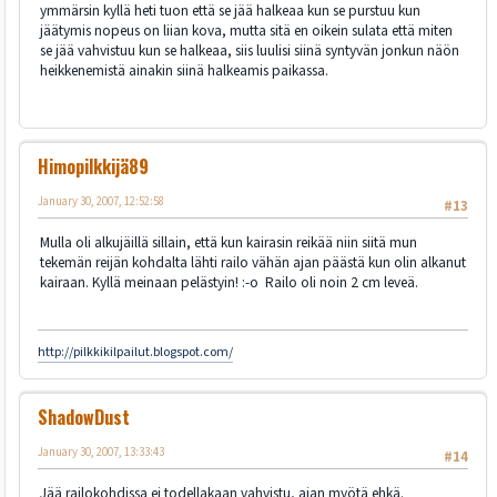
ymmärsin kyllä heti tuon että se jää halkeaa kun se purstuu kun
jäätymis nopeus on liian kova, mutta sitä en oikein sulata että miten
se jää vahvistuu kun se halkeaa, siis luulisi siinä syntyvän jonkun näön
heikkenemistä ainakin siinä halkeamis paikassa.
Himopilkkijä89
January 30, 2007, 12:52:58
#13
Mulla oli alkujäillä sillain, että kun kairasin reikää niin siitä mun
tekemän reijän kohdalta lähti railo vähän ajan päästä kun olin alkanut
kairaan. Kyllä meinaan pelästyin! :-o Railo oli noin 2 cm leveä.
http://pilkkikilpailut.blogspot.com/
ShadowDust
January 30, 2007, 13:33:43
#14
Jää railokohdissa ei todellakaan vahvistu, ajan myötä ehkä.