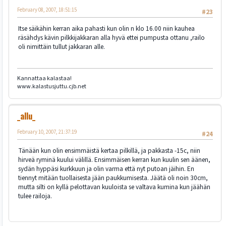
February 08, 2007, 18:51:15
#23
Itse säikähin kerran aika pahasti kun olin n klo 16.00 niin kauhea
räsähdys kävin pilkkijakkaran alla hyvä ettei pumpusta ottanu ,railo
oli nimittäin tullut jakkaran alle.
Kannattaa kalastaa!
www.kalastusjuttu.cjb.net
_allu_
February 10, 2007, 21:37:19
#24
Tänään kun olin ensimmäistä kertaa pilkillä, ja pakkasta -15c, niin
hirveä ryminä kuului välillä. Ensimmäisen kerran kun kuulin sen äänen,
sydän hyppäsi kurkkuun ja olin varma että nyt putoan jäihin. En
tiennyt mitään tuollaisesta jään paukkumisesta. Jäätä oli noin 30cm,
mutta silti on kyllä pelottavan kuuloista se valtava kumina kun jäähän
tulee railoja.