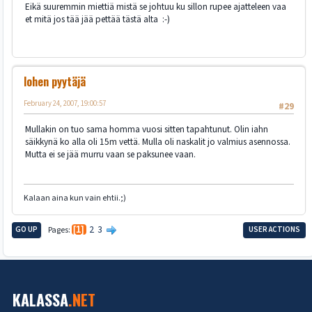
Eikä suuremmin miettiä mistä se johtuu ku sillon rupee ajatteleen vaa
et mitä jos tää jää pettää tästä alta :-)
lohen pyytäjä
February 24, 2007, 19:00:57
#29
Mullakin on tuo sama homma vuosi sitten tapahtunut. Olin iahn
säikkynä ko alla oli 15m vettä. Mulla oli naskalit jo valmius asennossa.
Mutta ei se jää murru vaan se paksunee vaan.
Kalaan aina kun vain ehtii.;)
2
3
GO UP
Pages
1
USER ACTIONS
KALASSA
.NET