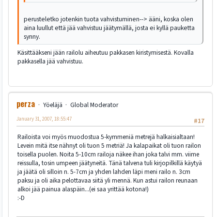
perusteletko jotenkin tuota vahvistuminen--> ääni, koska olen
aina luullut että jää vahvistuu jäätymällä, josta ei kyllä pauketta
synny.
Käsittääkseni jään railolu aiheutuu pakkasen kiristymisestä. Kovalla
pakkasella jää vahvistuu.
perza
Yöeläjä
Global Moderator
January 31, 2007, 18:55:47
#17
Railoista voi myös muodostua 5-kymmeniä metrejä halkaisialtaan!
Levein mitä itse nähnyt oli tuon 5 metriä! Ja kalapaikat oli tuon railon
toisella puolen. Noita 5-10cm railoja näkee ihan joka talvi mm. viime
reissulla, tosin umpeen jäätyneitä. Tänä talvena tuli kirjopilkillä käytyä
ja jäätä oli silloin n. 5-7cm ja yhden lahden läpi meni railo n. 3cm
paksu ja oli aika pelottavaa siitä yli mennä. Kun astui railon reunaan
alkoi jää painua alaspäin...(ei saa yrittää kotona!)
:-D