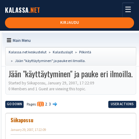
☰
KALASSA
.NET
KIRJAUDU
Main Menu
Kalassa.net keskustelut
Kalastuslajit
Pilkintä
►
►
Jään "käyttäytyminen" ja pauke eri ilmoilla.
►
Jään "käyttäytyminen" ja pauke eri ilmoilla.
Started by Siikapossu, January 29, 2007, 17:22:09
0 Members and 1 Guest are viewing this topic.
2
3
GO DOWN
Pages
1
USER ACTIONS
Siikapossu
January 29, 2007, 17:22:09