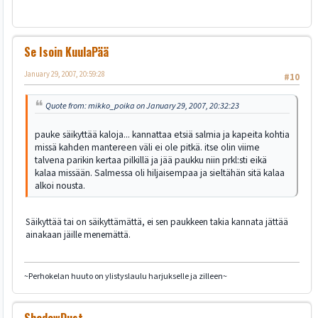
Se Isoin KuulaPää
January 29, 2007, 20:59:28
#10
Quote from: mikko_poika on January 29, 2007, 20:32:23
pauke säikyttää kaloja... kannattaa etsiä salmia ja kapeita kohtia
missä kahden mantereen väli ei ole pitkä. itse olin viime
talvena parikin kertaa pilkillä ja jää paukku niin prkl:sti eikä
kalaa missään. Salmessa oli hiljaisempaa ja sieltähän sitä kalaa
alkoi nousta.
Säikyttää tai on säikyttämättä, ei sen paukkeen takia kannata jättää
ainakaan jäille menemättä.
~Perhokelan huuto on ylistyslaulu harjukselle ja zilleen~