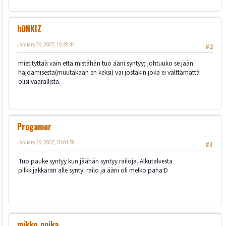
hONKIZ
January 29, 2007, 19:38:44
#2
mietityttää vain että mistähän tuo ääni syntyy; johtuuko se jään
hajoamisesta(muutakaan en keksi) vai jostakin joka ei välttämättä
olisi vaarallista.
Progamer
January 29, 2007, 20:04:58
#3
Tuo pauke syntyy kun jäähän syntyy railoja. Alkutalvesta
pilkkijakkaran alle syntyi railo ja ääni oli melko paha:D
mikko_poika