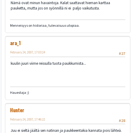
Nämä ovat minun havaintoja. Kalat saattavat hieman karttaa
pauketta, mutta jos on syönnillä ni ei paljo vaikutusta.
Menneisyys on historiaa, tulevaisuus utopiaa.
ara_1
February 24, 2007, 17:03:24
#27
kuulin juuri viime reissulla tuota paukkumista...
Hauestaja ;)
Hunter
February 24, 2007, 17:46:22
#28
Juu ei sieltä jäältä sen natinan ja paukkeentakia kannata pois lähteä.