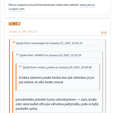
Perza vaaput ja tasurit kalastukseen kätevästi netistä!
www.perza-
vaaput.com
hONKIZ
January 31, 2007, 19:12:22
#18
Quote from: samwagen on January 31, 2007, 16:41:15
Quote from: hONKIZ on January 29, 2007, 20:20:29
Quote from: mikko_poika on January 29, 2007, 20:09:48
Korkea ääninen pauke kuuluu kun jää vahvistuu ja jos
jää rutisee nii sillo kasttu munat
perusteletko jotenkin tuota vahvistuminen--> ääni, koska
olen aina luullut että jää vahvistuu jäätymällä, josta ei kyllä
pauketta synny.