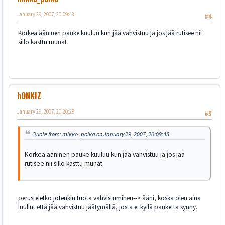
January 29, 2007, 20:09:48
#4
Korkea ääninen pauke kuuluu kun jää vahvistuu ja jos jää rutisee nii
sillo kasttu munat
hONKIZ
January 29, 2007, 20:20:29
#5
Quote from: mikko_poika on January 29, 2007, 20:09:48
Korkea ääninen pauke kuuluu kun jää vahvistuu ja jos jää
rutisee nii sillo kasttu munat
perusteletko jotenkin tuota vahvistuminen--> ääni, koska olen aina
luullut että jää vahvistuu jäätymällä, josta ei kyllä pauketta synny.