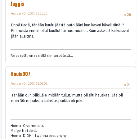
Juggis
February 04, 2007, 17:15:20
#20
Enpä tiedä, tänään kuulu jäästä outo ääni kun kaveri käveli siinä :?
En moista ennen ollut kuullut tai huomioinut. Kuin askeleet kaikuisivat
jään alla tms.
Paras syötti on se siellä siiman päässä...
Hauki007
February 04, 2007, 19:06:05
#21
Tänään olin pilkillä ei mitään tullut, mutta oli silti hauskaa. Jää oli
noin 30cm paksua kalastus paikka oli joki.
Homer: Give me beer.
Marge: No i dont.
Homer: D'OH!!! I wanna beer. yhyhy