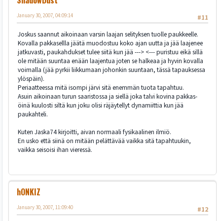
ShadowDust
January 30, 2007, 04:09:14
#11
Joskus saannut aikoinaan varsin laajan selityksen tuolle paukkeelle.
Kovalla pakkasellla jäätä muodostuu koko ajan uutta ja jää laajenee
jatkuvasti, paukahdukset tulee siitä kun jää ---> <--- puristuu eikä sillä
ole mitään suuntaa enään laajentua joten se halkeaa ja hyvin kovalla
voimalla (jää pyrkii liikkumaan johonkin suuntaan, tässä tapauksessa
ylöspäin).
Periaatteessa mitä isompi järvi sitä enemmän tuota tapahtuu.
Asuin aikoinaan turun saaristossa ja siellä joka talvi kovina pakkas-
öinä kuulosti siltä kun joku olisi räjäytellyt dynamiittia kun jää
paukahteli.
Kuten Jaska74 kirjoitti, aivan normaali fysikaalinen ilmiö.
En usko että siinä on mitään pelättävää vaikka sitä tapahtuukin,
vaikka seisoisi ihan vieressä.
hONKIZ
January 30, 2007, 11:09:40
#12