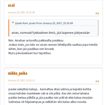
esal
January 29, 2007, 20:31:56
#8
Quote from: jaska74 on January 29, 2007, 20:26:49
aivan, normaali fysikaalinen ilmiö, jää laajenee jäätyessään
Niin. Ainahan se kovilla pakkasilla paukkuu.
Joskus öisin, jos talo on aivan rannan lähettyvillä saattaa jopa herätä
siihen, kun jää paukkuu niin kovasti.
Myös päiväsaikaan tuo tapahtuu.
mikko_poika
January 29, 2007, 20:32:23
#9
pauke säikyttää kaloja... kannattaa etsiä salmia ja kapeita kohtia
missä kahden mantereen väli ei ole pitkä. itse olin viime talvena
parikin kertaa pilkillä ja jää paukku niin prkl:sti eikä kalaa missään.
Salmessa oli hiljaisempaa ja sieltähän sitä kalaa alkoi nousta.