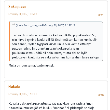
Siikapossu
February 11, 2007, 10:37:36
#25
Quote from: _allu_ on February 10, 2007, 21:37:19
Tänään kun olin ensimmäistä kertaa pilkillä, ja pakkasta -15c,
niin hirveä ryminä kuului välillä. Ensimmäisen kerran kun kuulin
sen äänen, sydän hyppäsi kurkkuun ja olin varma että nyt
putoan jäihin. En tiennyt mitään tuollaisesta jään
paukkumisesta. Jäätä oli noin 30cm, mutta silti on kyllä
pelottavan kuuloista se valtava kumina kun jäähän tulee railoja.
Mulla oli juuri samat tuntemukset...
Hakala
February 11, 2007, 12:39:53
#26
Kovalla pakkasella/pakastuessa jää paukkuu runsaasti ja ilman
hitaasti lauhtuessa jäästä kuuluu "narinaa" eli pidempiä sooloja.