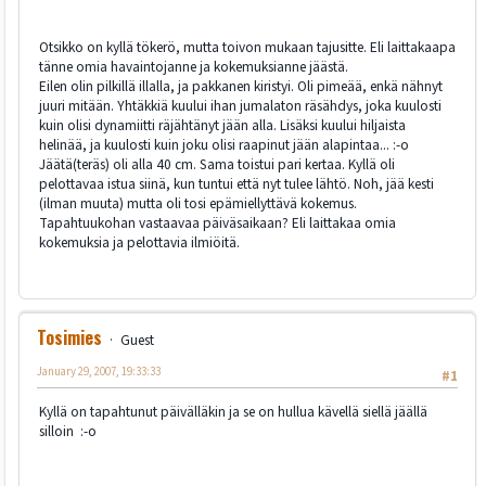
Otsikko on kyllä tökerö, mutta toivon mukaan tajusitte. Eli laittakaapa
tänne omia havaintojanne ja kokemuksianne jäästä.
Eilen olin pilkillä illalla, ja pakkanen kiristyi. Oli pimeää, enkä nähnyt
juuri mitään. Yhtäkkiä kuului ihan jumalaton räsähdys, joka kuulosti
kuin olisi dynamiitti räjähtänyt jään alla. Lisäksi kuului hiljaista
helinää, ja kuulosti kuin joku olisi raapinut jään alapintaa... :-o
Jäätä(teräs) oli alla 40 cm. Sama toistui pari kertaa. Kyllä oli
pelottavaa istua siinä, kun tuntui että nyt tulee lähtö. Noh, jää kesti
(ilman muuta) mutta oli tosi epämiellyttävä kokemus.
Tapahtuukohan vastaavaa päiväsaikaan? Eli laittakaa omia
kokemuksia ja pelottavia ilmiöitä.
Tosimies
Guest
January 29, 2007, 19:33:33
#1
Kyllä on tapahtunut päivälläkin ja se on hullua kävellä siellä jäällä
silloin :-o