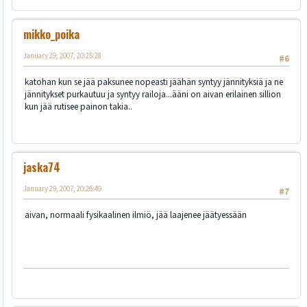
mikko_poika
January 29, 2007, 20:25:28
#6
katohan kun se jää paksunee nopeasti jäähän syntyy jännityksiä ja ne
jännitykset purkautuu ja syntyy railoja...ääni on aivan erilainen sillion
kun jää rutisee painon takia..
jaska74
January 29, 2007, 20:26:49
#7
aivan, normaali fysikaalinen ilmiö, jää laajenee jäätyessään