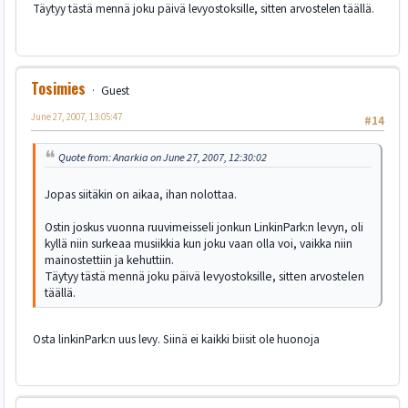
Täytyy tästä mennä joku päivä levyostoksille, sitten arvostelen täällä.
Tosimies
Guest
June 27, 2007, 13:05:47
#14
Quote from: Anarkia on June 27, 2007, 12:30:02
Jopas siitäkin on aikaa, ihan nolottaa.
Ostin joskus vuonna ruuvimeisseli jonkun LinkinPark:n levyn, oli
kyllä niin surkeaa musiikkia kun joku vaan olla voi, vaikka niin
mainostettiin ja kehuttiin.
Täytyy tästä mennä joku päivä levyostoksille, sitten arvostelen
täällä.
Osta linkinPark:n uus levy. Siinä ei kaikki biisit ole huonoja