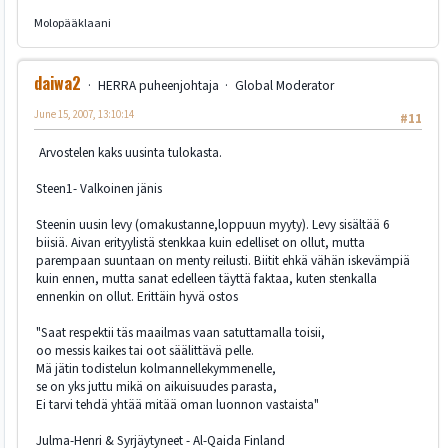
Molopääklaani
daiwa2
HERRA puheenjohtaja
Global Moderator
June 15, 2007, 13:10:14
#11
Arvostelen kaks uusinta tulokasta.
Steen1- Valkoinen jänis
Steenin uusin levy (omakustanne,loppuun myyty). Levy sisältää 6
biisiä. Aivan erityylistä stenkkaa kuin edelliset on ollut, mutta
parempaan suuntaan on menty reilusti. Biitit ehkä vähän iskevämpiä
kuin ennen, mutta sanat edelleen täyttä faktaa, kuten stenkalla
ennenkin on ollut. Erittäin hyvä ostos
"Saat respektii täs maailmas vaan satuttamalla toisii,
oo messis kaikes tai oot säälittävä pelle.
Mä jätin todistelun kolmannellekymmenelle,
se on yks juttu mikä on aikuisuudes parasta,
Ei tarvi tehdä yhtää mitää oman luonnon vastaista"
Julma-Henri & Syrjäytyneet - Al-Qaida Finland