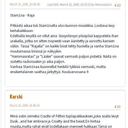
March 31, 2008, 16:08:36
Last Edit
: March 31, 2008, 16:10:13 by Hemulisoturi
#22
Stam1na - Raja
Pitkästä aikaa tuli Stam1nalta ulos kunnon musiikkia. Loistava levy
kertakaikkiaan.
Edellisillä levyillä on ollut aina lässynlässyn plääplää kappaleita ihan
urakalla, jotka on sitten nopeesti vaan äänitetty ja survottu kansien
väliin. Tässä ''Rajalla'' on kaikki biisit tehty huolella ja vanha Stam1na
muutamassa biisissä jo näkyykin.
''Hammasratas'' ja ''Lääke'' saavat varmasti paljon pisteitä. Näitä on
soitettu radioissakin jo aika paljon.
Vanhaa Stam1naa kuunnellut henkilö tykkää varmasti, mutta
ensikertalainen saattaa järkyttyä. Kouluarvosana 9
Karski
March 31, 2008, 18:48:16
#23
Minä ostin viimeksi Cradle of Filthin tuplapakkauksen,joka sisälsi levyt
Dusk...and her embrace ja Cruelty and the beast.En hintaa
muista,mutta rahat eivät todellakaan menneet hukkaan.Tämä on