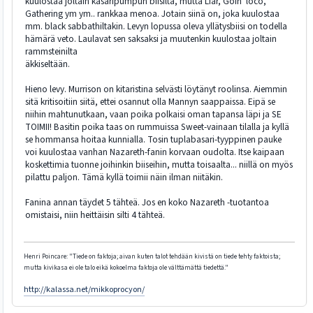
kuulostaa joltain kasaripumpun biisiltä, mutta Liar, Goin' loco,
Gathering ym ym.. rankkaa menoa. Jotain siinä on, joka kuulostaa
mm. black sabbathiltakin. Levyn lopussa oleva yllätysbiisi on todella
hämärä veto. Laulavat sen saksaksi ja muutenkin kuulostaa joltain
rammsteinilta
äkkiseltään.
Hieno levy. Murrison on kitaristina selvästi löytänyt roolinsa. Aiemmin
sitä kritisoitiin siitä, ettei osannut olla Mannyn saappaissa. Eipä se
niihin mahtunutkaan, vaan poika polkaisi oman tapansa läpi ja SE
TOIMII! Basitin poika taas on rummuissa Sweet-vainaan tilalla ja kyllä
se hommansa hoitaa kunnialla. Tosin tuplabasari-tyyppinen pauke
voi kuulostaa vanhan Nazareth-fanin korvaan oudolta. Itse kaipaan
koskettimia tuonne joihinkin biiseihin, mutta toisaalta... niillä on myös
pilattu paljon. Tämä kyllä toimii näin ilman niitäkin.
Fanina annan täydet 5 tähteä. Jos en koko Nazareth -tuotantoa
omistaisi, niin heittäisin silti 4 tähteä.
Henri Poincare: "Tiede on faktoja; aivan kuten talot tehdään kivistä on tiede tehty faktoista;
mutta kivikasa ei ole talo eikä kokoelma faktoja ole välttämättä tiedettä."
http://kalassa.net/mikkoprocyon/