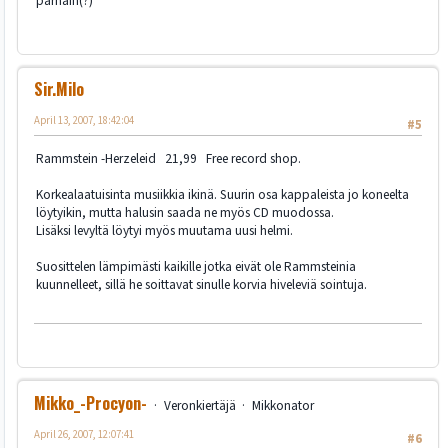
parhain(?)
Sir.Milo
April 13, 2007, 18:42:04
#5
Rammstein -Herzeleid 21,99 Free record shop.
Korkealaatuisinta musiikkia ikinä. Suurin osa kappaleista jo koneelta
löytyikin, mutta halusin saada ne myös CD muodossa.
Lisäksi levyltä löytyi myös muutama uusi helmi.
Suosittelen lämpimästi kaikille jotka eivät ole Rammsteinia
kuunnelleet, sillä he soittavat sinulle korvia hiveleviä sointuja.
Mikko_-Procyon-
Veronkiertäjä
Mikkonator
April 26, 2007, 12:07:41
#6