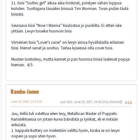
11. biisi "Gothic girl" alkaa aika tönkösti, piristyen vähän loppua
kohden. Tuottajana tässäkin biisissä Tim Worman. Tosin pidän tästä
biisistä.
Seuraava biisi "Now I Wanna" Kuulostaa jo punkilta. Ei sitten iske
yhtään. Levyn toiseksi huonoin biisi.
Viimeinen biisi "Lover's curse" on levyn ainoa hyvällälailla erilainen
biisi. Hienot sanat ja sovitus. Taitaa kyseessä olla cover biisi.
Muuten loistolevy, mutta kannet ja pari huonoa biisiä laskevat pojoja
hieman. 4/5
Rambo-Jonne
June 29, 2007, 13:13:55
Last Edit
: June 29, 2007, 14:49:10 by Niemel@
#16
Juu, itellä tuli ostettua eilen levy, Metallican Master of Puppets.
Kansilehtisessä on jotain kuvia bändistä ja lyriikat, eli ei mitään
erikoista.
1. kappale Battery on mielestäni valittu hyvin, koska se on levyn
nopein ja sopii siten hyvin.