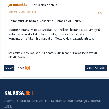
jarmoankka
Ädin kielen opetaja
October 19, 2009, 00:44:51
#27
Haitarimusiikin helmiä- kokoelma. Hintaakin oli 1 euro.
Tuotos hintansa veroista skeidaa. Koneellinen haitari taustarytmitystä
antamassa, melodiat jollain muulla, tunnistamattomalla
koneinstrumentilla. Ei siinä paljon Metsäkukkia- valssista irti saa...
pessimisti ei pety koskaan. Aina sattuu kun tapahtuu ja jos usein sattuu,
siihen tottuu.
GO UP
Pages
1
USER ACTIONS
KALASSA
.NET
Suomen suurin kalastusyhteisö. Kaikkea kalastuksesta jo vuodesta
1999.