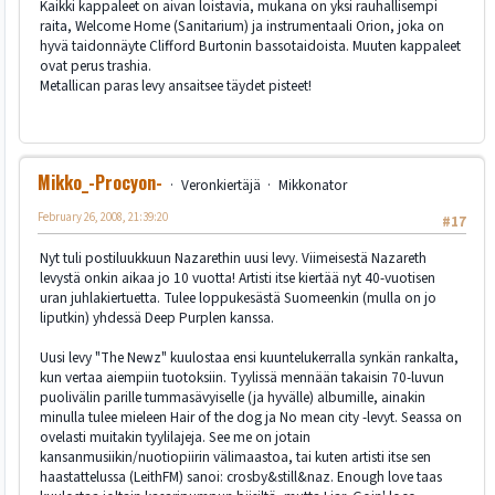
Kaikki kappaleet on aivan loistavia, mukana on yksi rauhallisempi
raita, Welcome Home (Sanitarium) ja instrumentaali Orion, joka on
hyvä taidonnäyte Clifford Burtonin bassotaidoista. Muuten kappaleet
ovat perus trashia.
Metallican paras levy ansaitsee täydet pisteet!
Mikko_-Procyon-
Veronkiertäjä
Mikkonator
February 26, 2008, 21:39:20
#17
Nyt tuli postiluukkuun Nazarethin uusi levy. Viimeisestä Nazareth
levystä onkin aikaa jo 10 vuotta! Artisti itse kiertää nyt 40-vuotisen
uran juhlakiertuetta. Tulee loppukesästä Suomeenkin (mulla on jo
liputkin) yhdessä Deep Purplen kanssa.
Uusi levy "The Newz" kuulostaa ensi kuuntelukerralla synkän rankalta,
kun vertaa aiempiin tuotoksiin. Tyylissä mennään takaisin 70-luvun
puolivälin parille tummasävyiselle (ja hyvälle) albumille, ainakin
minulla tulee mieleen Hair of the dog ja No mean city -levyt. Seassa on
ovelasti muitakin tyylilajeja. See me on jotain
kansanmusiikin/nuotiopiirin välimaastoa, tai kuten artisti itse sen
haastattelussa (LeithFM) sanoi: crosby&still&naz. Enough love taas