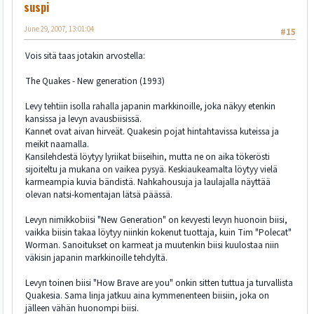
suspi
June 29, 2007, 13:01:04
#15
Vois sitä taas jotakin arvostella:
The Quakes - New generation (1993)
Levy tehtiin isolla rahalla japanin markkinoille, joka näkyy etenkin
kansissa ja levyn avausbiisissä.
Kannet ovat aivan hirveät. Quakesin pojat hintahtavissa kuteissa ja
meikit naamalla.
Kansilehdestä löytyy lyriikat biiseihin, mutta ne on aika tökerösti
sijoiteltu ja mukana on vaikea pysyä. Keskiaukeamalta löytyy vielä
karmeampia kuvia bändistä. Nahkahousuja ja laulajalla näyttää
olevan natsi-komentajan lätsä päässä.
Levyn nimikkobiisi "New Generation" on kevyesti levyn huonoin biisi,
vaikka biisin takaa löytyy niinkin kokenut tuottaja, kuin Tim "Polecat"
Worman. Sanoitukset on karmeat ja muutenkin biisi kuulostaa niin
väkisin japanin markkinoille tehdyltä.
Levyn toinen biisi "How Brave are you" onkin sitten tuttua ja turvallista
Quakesia. Sama linja jatkuu aina kymmenenteen biisiin, joka on
jälleen vähän huonompi biisi.