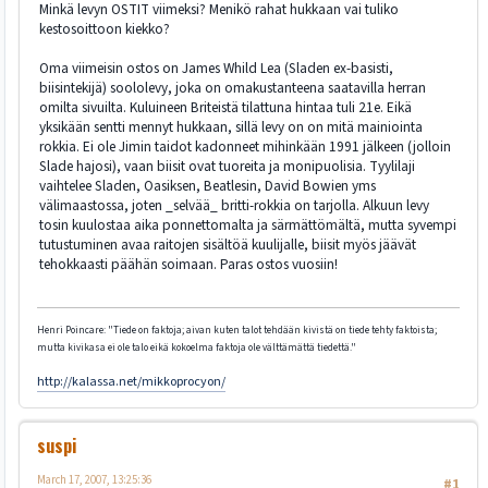
Minkä levyn OSTIT viimeksi? Menikö rahat hukkaan vai tuliko
kestosoittoon kiekko?
Oma viimeisin ostos on James Whild Lea (Sladen ex-basisti,
biisintekijä) soololevy, joka on omakustanteena saatavilla herran
omilta sivuilta. Kuluineen Briteistä tilattuna hintaa tuli 21e. Eikä
yksikään sentti mennyt hukkaan, sillä levy on on mitä mainiointa
rokkia. Ei ole Jimin taidot kadonneet mihinkään 1991 jälkeen (jolloin
Slade hajosi), vaan biisit ovat tuoreita ja monipuolisia. Tyylilaji
vaihtelee Sladen, Oasiksen, Beatlesin, David Bowien yms
välimaastossa, joten _selvää_ britti-rokkia on tarjolla. Alkuun levy
tosin kuulostaa aika ponnettomalta ja särmättömältä, mutta syvempi
tutustuminen avaa raitojen sisältöä kuulijalle, biisit myös jäävät
tehokkaasti päähän soimaan. Paras ostos vuosiin!
Henri Poincare: "Tiede on faktoja; aivan kuten talot tehdään kivistä on tiede tehty faktoista;
mutta kivikasa ei ole talo eikä kokoelma faktoja ole välttämättä tiedettä."
http://kalassa.net/mikkoprocyon/
suspi
March 17, 2007, 13:25:36
#1