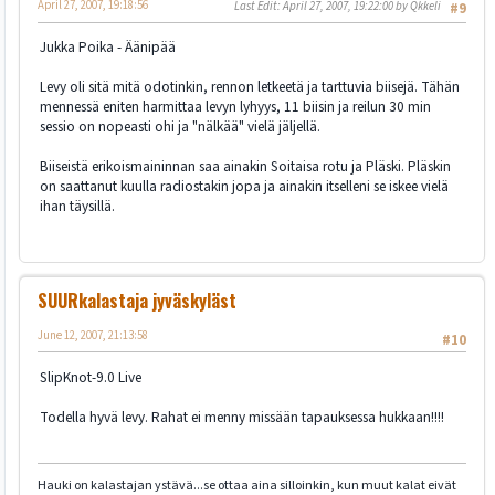
April 27, 2007, 19:18:56
Last Edit
: April 27, 2007, 19:22:00 by Qkkeli
#9
Jukka Poika - Äänipää
Levy oli sitä mitä odotinkin, rennon letkeetä ja tarttuvia biisejä. Tähän
mennessä eniten harmittaa levyn lyhyys, 11 biisin ja reilun 30 min
sessio on nopeasti ohi ja "nälkää" vielä jäljellä.
Biiseistä erikoismaininnan saa ainakin Soitaisa rotu ja Pläski. Pläskin
on saattanut kuulla radiostakin jopa ja ainakin itselleni se iskee vielä
ihan täysillä.
SUURkalastaja jyväskyläst
June 12, 2007, 21:13:58
#10
SlipKnot-9.0 Live
Todella hyvä levy. Rahat ei menny missään tapauksessa hukkaan!!!!
Hauki on kalastajan ystävä...se ottaa aina silloinkin, kun muut kalat eivät