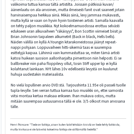
valikoima tuttua kamaa tältä artistilta. Joissain pätkissä kuvan/
äänenlaatu on ala-arvoinen, mutta ilmeisesti fanit ovat saaneet jotain
harvinaisempaa herkkua siinä. Mikäs siinä, levy jammaa mukavasti,
mutta kyllä se vaan on hyvin hyvin toisteinen artisti. Samalla kaavalla
on tehty paljon musiikkia. Nyt kokoelmamuodossa erottuu selvästi
edukseen uran alkuvaiheen "räkäisyys", Bon Scottin viimeiset biisit ja
Brian Johnsonin taipaleen alkumetrit (Back in black, Hells bells).
Näiden välillä on kyllä A.Youngin kitarakoneistossa jäänyt repeat-
nappi pohjaan. Loppuvaiheen hitti-sikermä taas ei suurempia
esittelyjä kaipaa. Lähinnä vain kummastuttaa se, miten tämä artisti
katosi huikean suosion aallonharjalta pimentoon niin helposti. Ei se
ballbreaker niin paha floppilevy ollut, tosin Stiff upper lip ei kyllä
kolahtanut lainkaan. NYt lähes 10v edellisestä levystä on kuulunut
huhuja uudestakin materiaalista.
No vielä lopullinen arvio DVD:stä. Tarjoushinta 11.95e oli passeli tuolle
tupla-levylle. Sen verran tuttua kamaa tuo musiikki on, ettei samoista
viitsi montaa kertaa maksaa erikseen. Ihan mukava ostos, mutta
mitään suurempaa uutuusarvoa tällä ei ole. 3/5 olkoot mun arvosana
tälle.
Henri Poincare: "Tiede on faktoja; aivan kuten talot tehdään kivistä on tiede tehty faktoista;
mutta kivikasa ei ole talo eikä kokoelma faktoja ole välttämättä tiedettä."