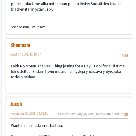
parasta black-metallia mitä maan päältä löytyy.Suosittelen kaikille
black-metallin ystäville :-D.
''eise oo niin justiinsa''
Shamaani
April 07, 2008, 12:19:37
#24
Faith No Moren The Real Thing ja King for a Day... Fool for a Lifetime
tuli ostettuu. Erittäin hyvin musiikin eri tyylejä yhdistävä yhtye, joka
todella rokkaa.
Juseli
November 20, 2008, 15:39:51
Last Edit
: January 06, 2009, 16:55:03 by Juseli
#25
Wanha aihe mutta ei se haittaa.