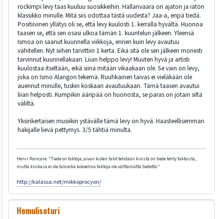
rockimpi levy taas kuuluu suosikkeihin. Hallanvaara on ajaton ja iätön
klassikko minulle. Mitä siis odottaa tästä uudesta? Jaa-a, enpä tiedä.
Positiivinen yllätys oli se, että levy kuulosti 1. kerralla hyvältä. Huonoa
taasen se, että sen osasi ulkoa tämän 1. kuuntelun jälkeen. Yleensä
Ismoa on saanut kuunnella viikkoja, ennen kuin levy avautuu
vähitellen. Nyt siihen tarvittiin 1 kerta. Eikä sitä ole sen jälkeen monesti
tarvinnut kuunnellakaan. Liian helppo levy! Muuten hyvä ja artisti
kuulostaa itseltään, eikä siinä mitään vikaakaan ole. Se vain on levy,
joka on Ismo Alangon tekemä. Ruuhkainen taivas ei vieläkään ole
auennut minulle, tuskin koskaan avautuukaan. Tämä taasen avautui
liian helposti. Kumpikin ääripää on huonosta, se paras on jotain siltä
väliltä.
Yksinkertaisen musiikin ystävälle tämä levy on hyvä. Haasteellisemman
hakijalle lievä pettymys. 3/5 tähtiä minulta.
Henri Poincare: "Tiede on faktoja; aivan kuten talot tehdään kivistä on tiede tehty faktoista;
mutta kivikasa ei ole talo eikä kokoelma faktoja ole välttämättä tiedettä."
http://kalassa.net/mikkoprocyon/
Hemulisoturi