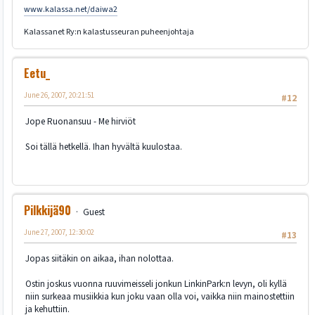
www.kalassa.net/daiwa2
Kalassanet Ry:n kalastusseuran puheenjohtaja
Eetu_
June 26, 2007, 20:21:51
#12
Jope Ruonansuu - Me hirviöt
Soi tällä hetkellä. Ihan hyvältä kuulostaa.
Pilkkijä90
Guest
June 27, 2007, 12:30:02
#13
Jopas siitäkin on aikaa, ihan nolottaa.
Ostin joskus vuonna ruuvimeisseli jonkun LinkinPark:n levyn, oli kyllä
niin surkeaa musiikkia kun joku vaan olla voi, vaikka niin mainostettiin
ja kehuttiin.