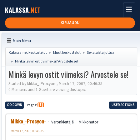
☰
KALASSA
.NET
KIRJAUDU
Main Menu
Kalassa.net keskustelut
Muut keskustelut
Sekalaista juttua
►
►
Minkä levyn ostit viimeksi? Arvostele se!
►
Minkä levyn ostit viimeksi? Arvostele se!
Started by Mikko_-Procyon-, March 17, 2007, 00:46:35
0 Members and 1 Guest are viewing this topic.
GO DOWN
Pages
1
USER ACTIONS
Mikko_-Procyon-
Veronkiertäjä
Mikkonator
March 17, 2007, 00:46:35