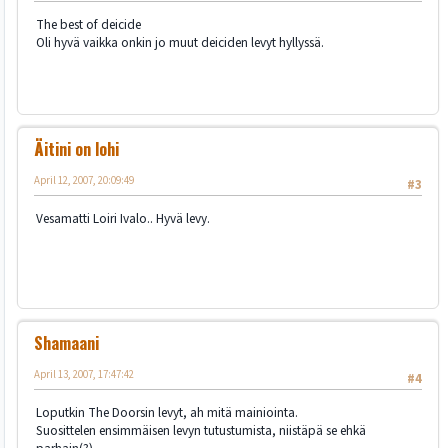
The best of deicide
Oli hyvä vaikka onkin jo muut deiciden levyt hyllyssä.
Äitini on lohi
April 12, 2007, 20:09:49
#3
Vesamatti Loiri Ivalo.. Hyvä levy.
Shamaani
April 13, 2007, 17:47:42
#4
Loputkin The Doorsin levyt, ah mitä mainiointa.
Suosittelen ensimmäisen levyn tutustumista, niistäpä se ehkä