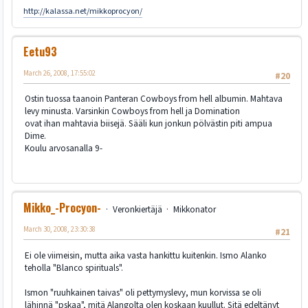
http://kalassa.net/mikkoprocyon/
Eetu93
March 26, 2008, 17:55:02
#20
Ostin tuossa taanoin Panteran Cowboys from hell albumin. Mahtava
levy minusta. Varsinkin Cowboys from hell ja Domination
ovat ihan mahtavia biisejä. Sääli kun jonkun pölvästin piti ampua
Dime.
Koulu arvosanalla 9-
Mikko_-Procyon-
Veronkiertäjä
Mikkonator
March 30, 2008, 23:30:38
#21
Ei ole viimeisin, mutta aika vasta hankittu kuitenkin. Ismo Alanko
teholla "Blanco spirituals".
Ismon "ruuhkainen taivas" oli pettymyslevy, mun korvissa se oli
lähinnä "pskaa", mitä Alangolta olen koskaan kuullut. Sitä edeltänyt