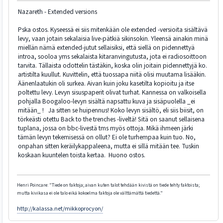
Nazareth - Extended versions
Pska ostos. Kyseessä ei siis mitenkään ole extended -versioita sisältävä
levy, vaan jotain sekalaisia live-pätkiä sikinsokin. Yleensä ainakin minä
miellän nämä extended-jutut sellaisiksi, että siellä on pidennettyä
introa, sooloa yms sekalaista kitaranvingutusta, jota ei radiosoittoon
tarvita. Tällaista odottelin tästäkin, koska olin joitain pidennettyjä ko.
artistilta kuullut. Kuvittelin, että tuossapa niitä olisi muutama lisääkin.
Äänenlaatukin oli surkea. Aivan kuin joku kasetilta kopioitu ja itse
poltettu levy. Levyn sisuspaperit olivat turhat. Kannessa on valkoisella
pohjalla Boogaloo-levyn sisältä napsattu kuva ja sisäpuolella _ei
mitään_ ! Ja sitten se huipennus! Koko levyn sisältö, eli siis biisit, on
törkeästi otettu Back to the trenches -liveltä! Sitä on saanut sellaisena
tuplana, jossa on bbc-livestä tms myös ottoja. Mikä ihmeen järki
tämän levyn tekemisessä on ollut? Ei ole turhempaa kuin tuo. No,
onpahan sitten keräilykappaleena, mutta ei sillä mitään tee. Tuskin
koskaan kuuntelen toista kertaa. Huono ostos.
Henri Poincare: "Tiede on faktoja; aivan kuten talot tehdään kivistä on tiede tehty faktoista;
mutta kivikasa ei ole talo eikä kokoelma faktoja ole välttämättä tiedettä."
http://kalassa.net/mikkoprocyon/