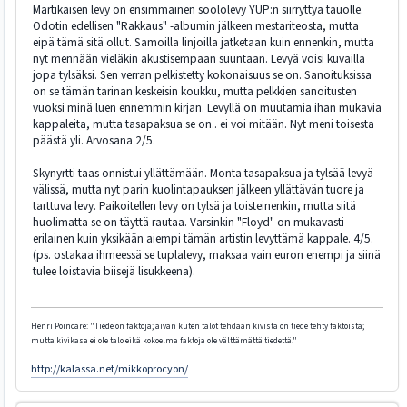
Martikaisen levy on ensimmäinen soololevy YUP:n siirryttyä tauolle.
Odotin edellisen "Rakkaus" -albumin jälkeen mestariteosta, mutta
eipä tämä sitä ollut. Samoilla linjoilla jatketaan kuin ennenkin, mutta
nyt mennään vieläkin akustisempaan suuntaan. Levyä voisi kuvailla
jopa tylsäksi. Sen verran pelkistetty kokonaisuus se on. Sanoituksissa
on se tämän tarinan keskeisin koukku, mutta pelkkien sanoitusten
vuoksi minä luen ennemmin kirjan. Levyllä on muutamia ihan mukavia
kappaleita, mutta tasapaksua se on.. ei voi mitään. Nyt meni toisesta
päästä yli. Arvosana 2/5.
Skynyrtti taas onnistui yllättämään. Monta tasapaksua ja tylsää levyä
välissä, mutta nyt parin kuolintapauksen jälkeen yllättävän tuore ja
tarttuva levy. Paikoitellen levy on tylsä ja toisteinenkin, mutta siitä
huolimatta se on täyttä rautaa. Varsinkin "Floyd" on mukavasti
erilainen kuin yksikään aiempi tämän artistin levyttämä kappale. 4/5.
(ps. ostakaa ihmeessä se tuplalevy, maksaa vain euron enempi ja siinä
tulee loistavia biisejä lisukkeena).
Henri Poincare: "Tiede on faktoja; aivan kuten talot tehdään kivistä on tiede tehty faktoista;
mutta kivikasa ei ole talo eikä kokoelma faktoja ole välttämättä tiedettä."
http://kalassa.net/mikkoprocyon/