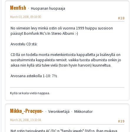
Menfish
Huopanan huopaaja
March 03, 2008, 09:18:00
#18
No viimeisin levy minkä ostin oli vuonna 1999 huippu suosioon
päässyt Bomfunk Mc's In Stereo Albumi :-)
Arvostelu CD:stä:
CD:llä on todella monta mielenkiintoista kappalletta ja lisälevyllä on
suosituimmista kappaleista remixit. vaikka tuosta albumista onkin jo
aikaa niin kyllä sitä tulee vielä (tosin hyvin harvoin) kuunneltua.
Arvosana asteikolla 1-10: 7½
Kyllä se kala vielä nappaa.
Mikko_-Procyon-
Veronkiertäjä
Mikkonator
March 26, 2008, 13:32:04
#19
Nyt ostin tarjouksesta AC/DC:n "family jewels" DVD:n. Ihan mukava