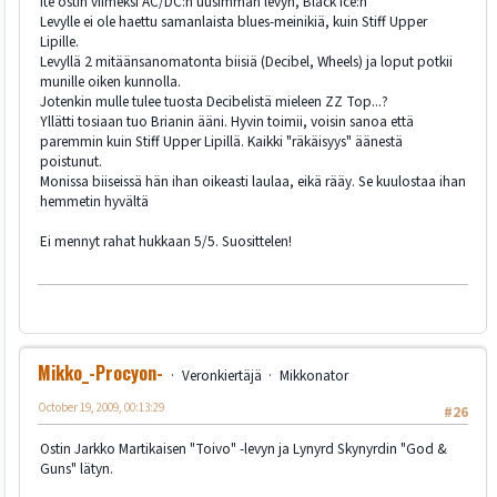
Ite ostin viimeksi AC/DC:n uusimman levyn, Black Ice:n
Levylle ei ole haettu samanlaista blues-meinikiä, kuin Stiff Upper
Lipille.
Levyllä 2 mitäänsanomatonta biisiä (Decibel, Wheels) ja loput potkii
munille oiken kunnolla.
Jotenkin mulle tulee tuosta Decibelistä mieleen ZZ Top...?
Yllätti tosiaan tuo Brianin ääni. Hyvin toimii, voisin sanoa että
paremmin kuin Stiff Upper Lipillä. Kaikki "räkäisyys" äänestä
poistunut.
Monissa biiseissä hän ihan oikeasti laulaa, eikä rääy. Se kuulostaa ihan
hemmetin hyvältä
Ei mennyt rahat hukkaan 5/5. Suosittelen!
Mikko_-Procyon-
Veronkiertäjä
Mikkonator
October 19, 2009, 00:13:29
#26
Ostin Jarkko Martikaisen "Toivo" -levyn ja Lynyrd Skynyrdin "God &
Guns" lätyn.