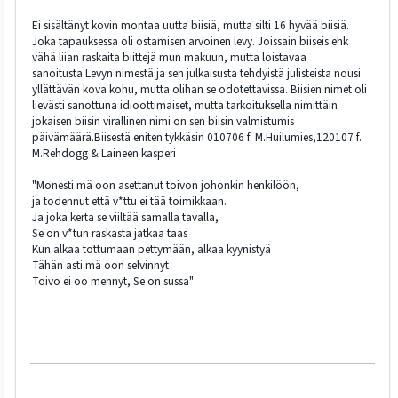
Ei sisältänyt kovin montaa uutta biisiä, mutta silti 16 hyvää biisiä.
Joka tapauksessa oli ostamisen arvoinen levy. Joissain biiseis ehk
vähä liian raskaita biittejä mun makuun, mutta loistavaa
sanoitusta.Levyn nimestä ja sen julkaisusta tehdyistä julisteista nousi
yllättävän kova kohu, mutta olihan se odotettavissa. Biisien nimet oli
lievästi sanottuna idioottimaiset, mutta tarkoituksella nimittäin
jokaisen biisin virallinen nimi on sen biisin valmistumis
päivämäärä.Biisestä eniten tykkäsin 010706 f. M.Huilumies,120107 f.
M.Rehdogg & Laineen kasperi
"Monesti mä oon asettanut toivon johonkin henkilöön,
ja todennut että v*ttu ei tää toimikkaan.
Ja joka kerta se viiltää samalla tavalla,
Se on v*tun raskasta jatkaa taas
Kun alkaa tottumaan pettymään, alkaa kyynistyä
Tähän asti mä oon selvinnyt
Toivo ei oo mennyt, Se on sussa"