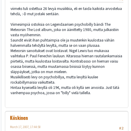
viimeks tuli ostettua 26 levyä musiikkia, eli en taida kaikista arvostelua
tehdä, :-D mut jostaki sentään.
Viimesimpiä ostoksia on Legendaarisen psychobilly bändi The
Meteorsin The Lost album, joka on äänittetty 1980, mutta julkaistiin
vasta myöhemmin.
Saundit eivät ihan puhtaimpia ole ja muutenkin kuulostaa vähän
halvemmalla tehdyltä levyltä, mutta se on vaan plussaa.
Meteorsin sanoitukset ovat loistavat. Nigel Lewis tuo mukavaa
vaihtelua P. Paul Fenechin lauluun. Kitarassa hieman rautalankamaisia
piirteitä, mutta kuulostaa loistavalta. Kontrabasso on hieman vaisu
osassa biiseissä, mutta muutamassa biisissä löytyy kunnon
släppäykset, jotka on mun mieleen.
Musiikillisesti levy on psychobillya, mutta levyltä kuulee
rockabillymaisia vaikutteita.
Hintaa kyseisellä levyllä oli 19€, mutta oli kyllä sen arvoista. Just tätä
vanhempaa psychoa, jossa on "billy" vielä tallella.
Kiiskinen
March 17, 2007, 17:44:58
#2