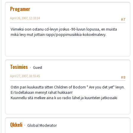
Progamer
April 26, 2007, 12:33:14
#7
Viimeksi oon ostanu cd-levyn joskus -90-luvun lopussa, en muista
mikä levy mut jottain rappi/poppimusiikkia-kokoelmalevy.
Tosimies
Guest
April 27, 2007, 18:55:45
#8
Ostin pari kuukautta sitten Children of Bodom " Are you det yet" levyn.
Ei todellakaan mennyt rahat hukkaan!
Kuunnellu sitä melkee aina k uo radio lähel ja kuuntelen jatkossaki
Qkkeli
Global Moderator