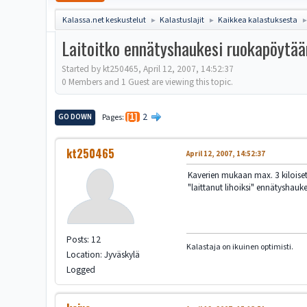
Kalassa.net keskustelut
Kalastuslajit
Kaikkea kalastuksesta
►
►
Laitoitko ennätyshaukesi ruokapöytä
Started by kt250465, April 12, 2007, 14:52:37
0 Members and 1 Guest are viewing this topic.
2
GO DOWN
Pages
1
kt250465
April 12, 2007, 14:52:37
Kaverien mukaan max. 3 kiloiset
"laittanut lihoiksi" ennätyshauk
Posts: 12
Kalastaja on ikuinen optimisti.
Location: Jyväskylä
Logged