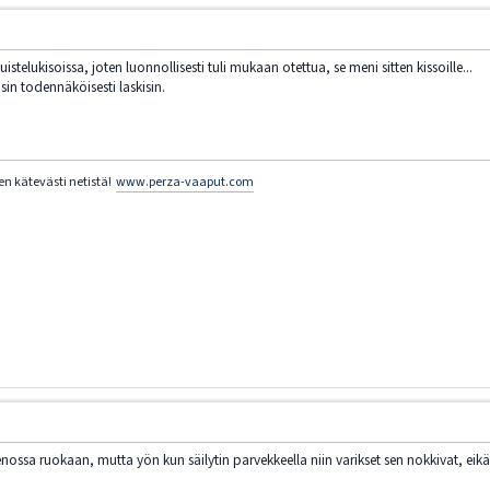
istelukisoissa, joten luonnollisesti tuli mukaan otettua, se meni sitten kissoille...
sin todennäköisesti laskisin.
en kätevästi netistä!
www.perza-vaaput.com
nossa ruokaan, mutta yön kun säilytin parvekkeella niin varikset sen nokkivat, e