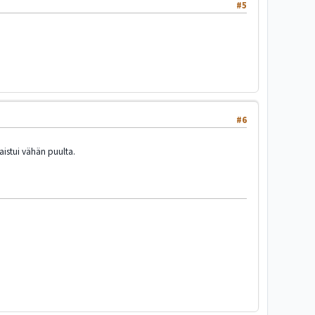
#5
#6
aistui vähän puulta.