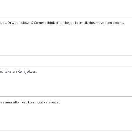
clouds. Or was it clowns? Come to think of it, it began to smell. Must have been clowns.
si takaisin Kemijokeen.
taa aina silloinkin, kun muut kalat eivät