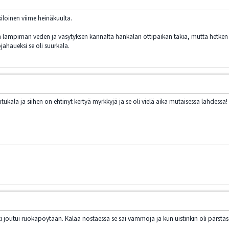
iloinen viime heinäkuulta.
n lämpimän veden ja väsytyksen kannalta hankalan ottipaikan takia, mutta hetken elvy
jahaueksi se oli suurkala.
tukala ja siihen on ehtinyt kertyä myrkkyjä ja se oli vielä aika mutaisessa lahdessa!
 joutui ruokapöytään. Kalaa nostaessa se sai vammoja ja kun uistinkin oli pärstäss