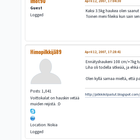
imot90
April 12, 2007, 17:04:30
Guest
Kaksi 3.5kg haukea olen saanut
Logged
Toinen meni fileiksi kun sain se
Himopilkkijä89
April 12, 2007, 17:28:41
Ennätyshaukeni 108 cm/+7kg tuli
Liha oli todella sitkeää, ja ehk
Olen kyllä samaa mieltä, että pa
Posts: 1,041
http://pilkkikilpailut.blogspot.com
Voittokalat on hauskin vetää
muiden reijistä. :D
Location: Nokia
Logged