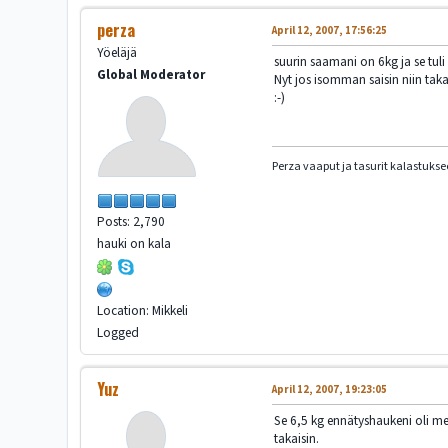
perza
April 12, 2007, 17:56:25
Yöeläjä
suurin saamani on 6kg ja se tuli u
Global Moderator
Nyt jos isomman saisin niin taka
:-)
Perza vaaput ja tasurit kalastukse
Posts: 2,790
hauki on kala
Location: Mikkeli
Logged
Yuz
April 12, 2007, 19:23:05
Se 6,5 kg ennätyshaukeni oli me
takaisin.