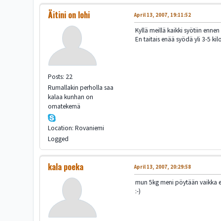
Äitini on lohi
April 13, 2007, 19:11:52
Kyllä meillä kaikki syötiin enne
En taitais enää syödä yli 3-5 kil
Posts: 22
Rumallakin perholla saa
kalaa kunhan on
omatekemä
Location: Rovaniemi
Logged
kala poeka
April 13, 2007, 20:29:58
mun 5kg meni pöytään vaikka en
:-)