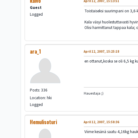
kaivo
April 12, 2007, 15:13:51
Guest
Toistaiseksi suurimpani on 3,6-k
Logged
Kala väsyi huolestuttavasti hyvi
Olisi harmittanut tappaa kala; o
ara_1
April 12, 2007, 15:25:18
en ottanut,koska se oli 6,5 kg ku
Posts: 336
Hauestaja ;)
Location: hki
Logged
Hemulisoturi
April 12, 2007, 15:58:36
Viime kesänä saatu 4,16kg hauki