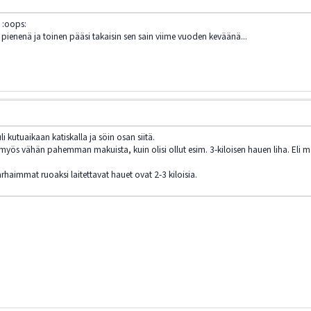
 :oops:
n pienenä ja toinen pääsi takaisin sen sain viime vuoden keväänä...
 kutuaikaan katiskalla ja söin osan siitä.
ä myös vähän pahemman makuista, kuin olisi ollut esim. 3-kiloisen hauen liha. Eli m
rhaimmat ruoaksi laitettavat hauet ovat 2-3 kiloisia.
/