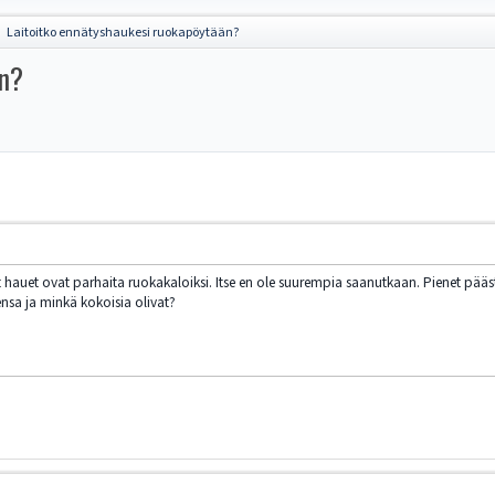
Laitoitko ennätyshaukesi ruokapöytään?
►
än?
 hauet ovat parhaita ruokakaloiksi. Itse en ole suurempia saanutkaan. Pienet pää
ensa ja minkä kokoisia olivat?