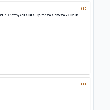
#10
i.. :-D Köyhyys oli suuri suurperheissä suomessa 70 luvulla..
#11