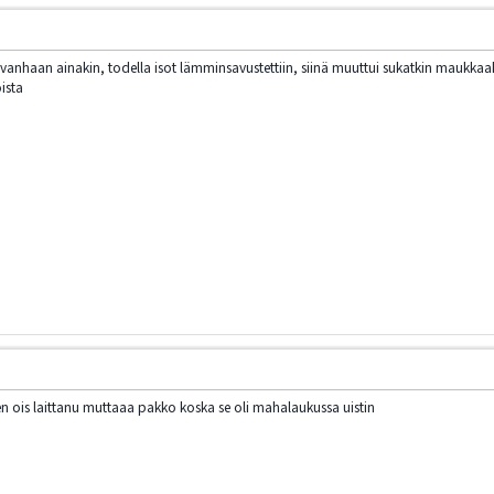
n vanhaan ainakin, todella isot lämminsavustettiin, siinä muuttui sukatkin maukkaaks
oista
 ois laittanu muttaaa pakko koska se oli mahalaukussa uistin