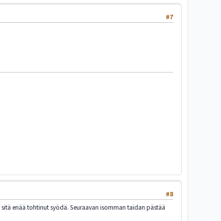
#7
#8
ikä sitä enää tohtinut syödä. Seuraavan isomman taidan pästää