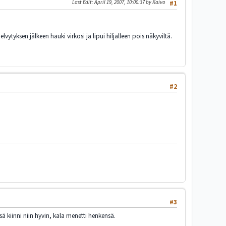
Last Edit
: April 19, 2007, 10:00:37 by Kaivo
#1
tyksen jälkeen hauki virkosi ja lipui hiljalleen pois näkyviltä.
#2
#3
ä kiinni niin hyvin, kala menetti henkensä.