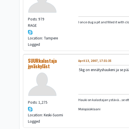
Posts: 979
I once dug a pit and filled it with 
RAGE
Location: Tampere
Logged
SUURkalastaja
April 13, 2007, 17:31:35
jyväskyläst
5kg on ennätyshaukeni ja se pää
Hauki on kalastajan ystävä...se ot
Posts: 1,275
Molopääklaani
Location: Keski-Suomi
Logged