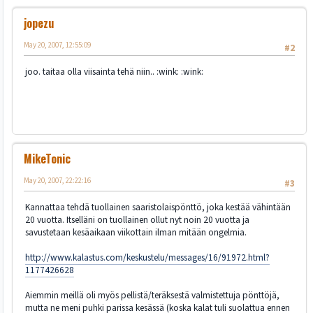
jopezu
May 20, 2007, 12:55:09
#2
joo. taitaa olla viisainta tehä niin.. :wink: :wink:
MikeTonic
May 20, 2007, 22:22:16
#3
Kannattaa tehdä tuollainen saaristolaispönttö, joka kestää vähintään
20 vuotta. Itselläni on tuollainen ollut nyt noin 20 vuotta ja
savustetaan kesäaikaan viikottain ilman mitään ongelmia.
http://www.kalastus.com/keskustelu/messages/16/91972.html?
1177426628
Aiemmin meillä oli myös pellistä/teräksestä valmistettuja pönttöjä,
mutta ne meni puhki parissa kesässä (koska kalat tuli suolattua ennen