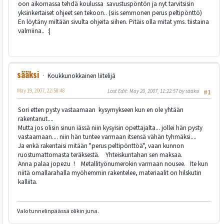
oon aikomassa tehdä koulussa savustuspöntön ja nyt tarvitsisin
yksinkertaiset ohjeet sen tekoon.. (siis semmonen perus peltipönttö)
En löytäny miltään sivulta ohjeita siihen. Pitäis olla mitat yms. tiistaina
valmiina.. :|
sääksi
Koukkunokkainen liitelijä
May 19, 2007, 22:58:48
Last Edit
: May 20, 2007, 11:22:57 by sääksi
#1
Sori etten pysty vastaamaan kysymykseen kun en ole yhtään
rakentanut....
Mutta jos olisin sinun iässä niin kysyisin opettajalta... jollei hän pysty
vastaamaan.... niin hän tuntee varmaan itsensä vähän tyhmäksi....
Ja enkä rakentaisi mitään "perus peltipönttöä", vaan kunnon
ruostumattomasta teräksestä. Yhteiskuntahan sen maksaa.
Anna palaa jopezu ! Metallityönumerokin varmaan nousee. Ite kun
niitä omallarahalla myöhemmin rakentelee, materiaalit on hilskutin
kalliita.
Valo tunnelinpäässä olikin juna.