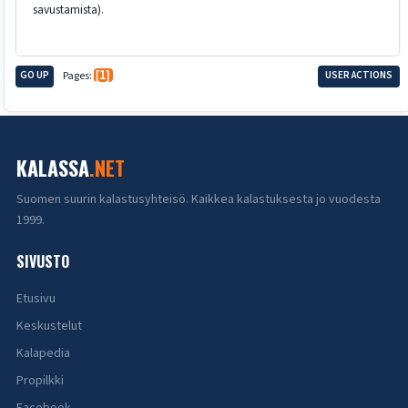
savustamista).
GO UP
Pages
1
USER ACTIONS
KALASSA
.NET
Suomen suurin kalastusyhteisö. Kaikkea kalastuksesta jo vuodesta
1999.
SIVUSTO
Etusivu
Keskustelut
Kalapedia
Propilkki