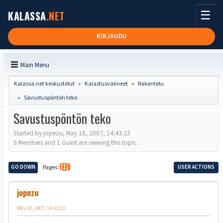
☰
KALASSA
.NET
KIRJAUDU
Main Menu
Kalassa.net keskustelut
Kalastusvälineet
Rakentelu
►
►
Savustuspöntön teko
►
Savustuspöntön teko
Started by jopezu, May 18, 2007, 14:43:23
0 Members and 1 Guest are viewing this topic.
GO DOWN
Pages
1
USER ACTIONS
jopezu
May 18, 2007, 14:43:23