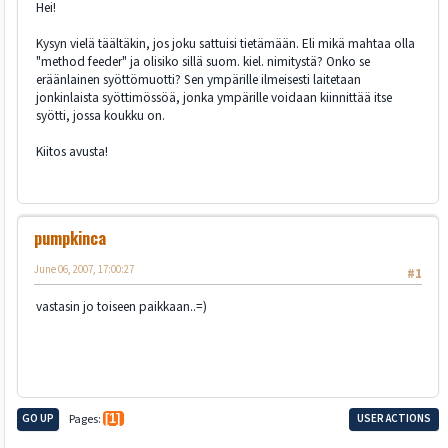
Hei!
Kysyn vielä täältäkin, jos joku sattuisi tietämään. Eli mikä mahtaa olla
"method feeder" ja olisiko sillä suom. kiel. nimitystä? Onko se
eräänlainen syöttömuotti? Sen ympärille ilmeisesti laitetaan
jonkinlaista syöttimössöä, jonka ympärille voidaan kiinnittää itse
syötti, jossa koukku on.
Kiitos avusta!
pumpkinca
June 06, 2007, 17:00:27
#1
vastasin jo toiseen paikkaan..=)
GO UP
Pages
1
USER ACTIONS