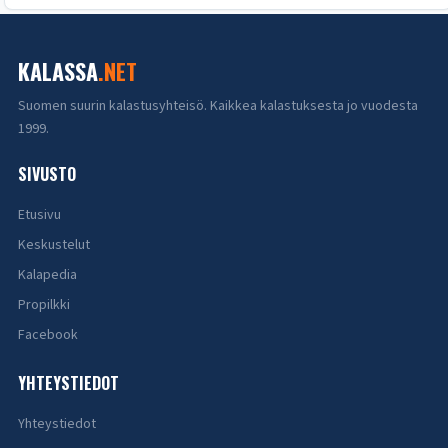
KALASSA
.NET
Suomen suurin kalastusyhteisö. Kaikkea kalastuksesta jo vuodesta
1999.
SIVUSTO
Etusivu
Keskustelut
Kalapedia
Propilkki
Facebook
YHTEYSTIEDOT
Yhteystiedot