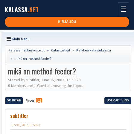
☰
KALASSA
.NET
KIRJAUDU
Main Menu
Kalassa.net keskustelut
Kalastuslajit
Kaikkea kalastuksesta
►
►
mikä on method feeder?
►
mikä on method feeder?
Started by subtitler, June 06, 2007, 16:50:28
0 Members and 1 Guest are viewing this topic.
GO DOWN
Pages
1
USER ACTIONS
subtitler
June 06, 2007, 16:50:28