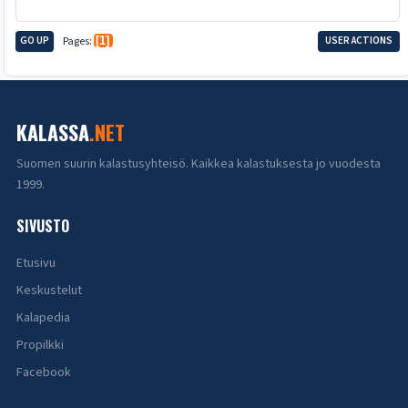
GO UP
Pages
1
USER ACTIONS
KALASSA
.NET
Suomen suurin kalastusyhteisö. Kaikkea kalastuksesta jo vuodesta
1999.
SIVUSTO
Etusivu
Keskustelut
Kalapedia
Propilkki
Facebook