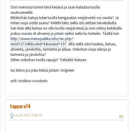
Oon menossa tonne tänä kesänä ja saan kalastaa tuolla
soutuveneellä.
Mitäköhän kaloja tulee tuolta kangasalan vesijärvestä voi saada? Ja
miten isoja ootte saanu? KAIKKI tieto sieltä olis erittäin tervetullutta.
Sen tiiän että kuhaa on ollu tuolla vesijärvessä ja oon nähny katiskalla
joskus vuosia sit ahvenia ja jotain särkiä siellä ku kokeilin. Täältä luin
http://www.menopaikka.info/rec.php?
recid=27348&catid=6&areaid=197
että siellä olisi haukea, kuhaa,
ahventa, järvilohta, taimenta ja siikaa. Onkohan isoja siikoja ja
taimenia ja järvilohia?
SItten onkohan tuolla rapuja? Tietääkö kukaan.
Iso kiitos jos joku tietää jotain! :mrgreen:
edit: otsikkoa muokattu
tappara14
July 24, 2007, 20:48:33
#1