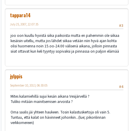
tappara14
July 25, 2007, 22:07:35
#3
joo oon kuullu hyvistä siika paikoista mutta en pahemmin ole siikaa
kesäisin uitellu, mutta jos lähdet siikaa vetään niin hyvä ajan kohta
olisi huomenna noin 15.oo-24.00 välisenä aikana, jolloin pinnasta
siiat ottavat kun keli tyyntyy sopivaksi ja pinnassa on paljon elämää
jylppis
September 10, 2013, 06:30:05
#4
Mites kalamiehillä sujui kesän aikana Vesijärvellä ?
Tuliko mitään mainitsemisen arvoista ?
Oma saalis jäi yhteen haukeen. Tosin kalastuskertoja oli vain 5.
Tuntuu, että kalat on hävinneet johonkin...(lue; pikonlinnan
verkkomereen)