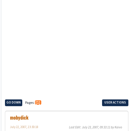
GO DOWN
Pages
1
USER ACTIONS
mobydick
July 22, 2007, 23:30:18
Last Edit
: July 23, 2007, 09:33:11 by Kaivo