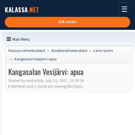
☰
KALASSA
.NET
KIRJAUDU
Main Menu
Kalassa.net keskustelut
Alueittaiset keskustelut
Länsi-Suomi
►
►
Kangasalan Vesijärvi: apua
►
Kangasalan Vesijärvi: apua
Started by mobydick, July 22, 2007, 23:30:18
0 Members and 1 Guest are viewing this topic.