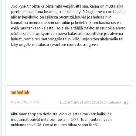
Joo kyselit noista kaloista mitä vesijärveltä saa. kalaa on mutta aika
pientä ainakin tänä kesänä, isoin kuha nyt 3.2kg.taimenia on tullut ja
niiden keskikoko on sellaista 50cm:stä.haukia jos haluaa niin
kannattaa mennä melkein rantoihin ja heitellä itse en haukia uistele
enkä muutenkaan kalasta, isoja siellä täällä pakkojen reunoilla.ahven
ollut aika haluton syömään päivä kalastusta suosittelen jos ahvenia
haluat, parhaiten matoongella tai pilkillä, isoja sitten uitelemalla tai
täky ongella matalasta syvänteen reunasta. :mrgreen:
mobydick
July 24, 2007, 23:32:42
Last Edit
: July 24, 2007, 23:35:56 by mobydick
#2
Kiitti vaan tappara tiedoista. Aion kalastaa melkeen kaikki ne
muutamat päivät mitä oon siellä ni 24/7. Tuun rantaan vaan
nukkumaan välillä. Ootsä muuten siikaa saanu ikinä?