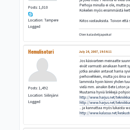
Perhoja minulla ei ole, mutta 
Posts: 1,010
Kokeilen myös ensimmäistä kert
Location: Tampere
Kiitos vastauksista. Toivon että 
Logged
Olen kalastelijapoika!
Hemulisoturi
July 24, 2007, 19:54:11
Jos käsivarteen meinaatte suunna
eivät varmasti ainakaan harrit s
jotka ainakin antavat harria syv
perhovehkein, mutta jos ilma o
lammista hyvin kiinni yhden tuum
vielä mm. ainakin Bete Loton ja
Posts: 1,492
Muutamia hyviä linkkejä pohjois
Location: Siilinjärvi
http://www.harjus.net/tekniikka
Logged
http://www.harjus.net/tekniikka
.. ja kannattaa myös lukaista w
http://www.kalassa.net/keskus