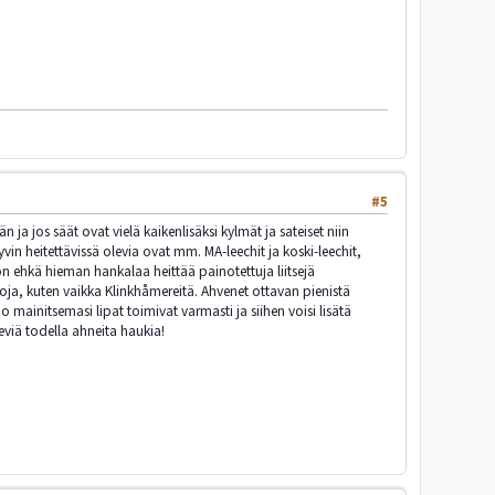
#5
ja jos säät ovat vielä kaikenlisäksi kylmät ja sateiset niin
in heitettävissä olevia ovat mm. MA-leechit ja koski-leechit,
 on ehkä hieman hankalaa heittää painotettuja liitsejä
ja, kuten vaikka Klinkhåmereitä. Ahvenet ottavan pienistä
 mainitsemasi lipat toimivat varmasti ja siihen voisi lisätä
viä todella ahneita haukia!