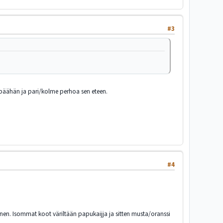
#3
n päähän ja pari/kolme perhoa sen eteen.
#4
sänen. Isommat koot väriltään papukaijja ja sitten musta/oranssi