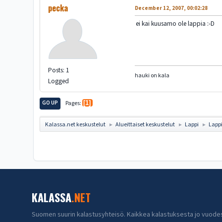
pecka
December 12, 2007, 00:02:28
ei kai kuusamo ole lappia :-D
Posts: 1
hauki on kala
Logged
GO UP
Pages
1
Kalassa.net keskustelut
Alueittaiset keskustelut
Lappi
Lapp
►
►
►
KALASSA
.NET
Suomen suurin kalastusyhteisö. Kaikkea kalastuksesta jo vuode