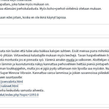
papallani, joka tulee myös mukaan on.
aa eläessäni perhokalastusta. Myös koho+perhot-viritelmiä otetaan mukaan.
saan edes jotain, koska en ole ikinä käynyt lapissa.
ta niin luulen että tulee aika tiukkaa kalojen suhteen. Eivät meinaa purra mihinkään 
yö yhtään. Virtavedessä kalastajille mukaan myös leechejä. Tavan haspelivehkein hyv
istä montuista jos ei pinnasta syö. Väreinä ainakin
musta
ja valkoinen. Aloittelijan
n lämmin ja kuoriutumista näkyy kannattaa perhovehkein heittää pieniä pintaperho
an toukkajigeihin, mutta jos ei jigiä pysty uittamaan niin lipoilla saa myöskin. Nuo
 Super Minnow Vibraxin. Kannattaa varoa lammissa ja jokien suvannoissa piileskele
een suuntaaville:
/joenvalinta.html
/valineet.html
anha keskustelu samasta aiheesta..
telut/index.php?topic=1093.0