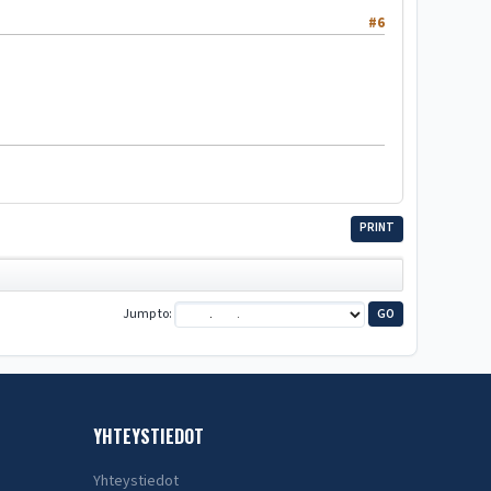
#6
PRINT
Jump to
YHTEYSTIEDOT
Yhteystiedot