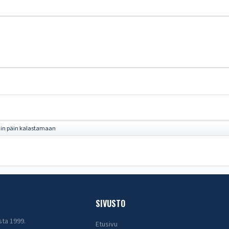
iin päin kalastamaan
SIVUSTO
sta 1999.
Etusivu