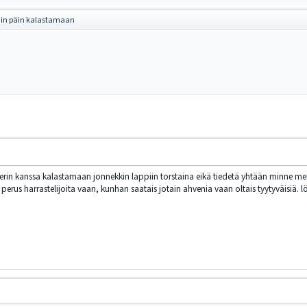
iin päin kalastamaan
verin kanssa kalastamaan jonnekkin lappiin torstaina eikä tiedetä yhtään minne men
 perus harrastelijoita vaan, kunhan saatais jotain ahvenia vaan oltais tyytyväisiä. l