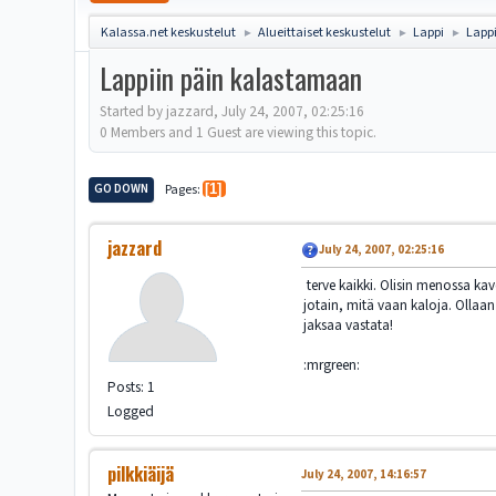
Kalassa.net keskustelut
Alueittaiset keskustelut
Lappi
Lapp
►
►
►
Lappiin päin kalastamaan
Started by jazzard, July 24, 2007, 02:25:16
0 Members and 1 Guest are viewing this topic.
GO DOWN
Pages
1
jazzard
July 24, 2007, 02:25:16
terve kaikki. Olisin menossa ka
jotain, mitä vaan kaloja. Ollaan
jaksaa vastata!
:mrgreen:
Posts: 1
Logged
pilkkiäijä
July 24, 2007, 14:16:57