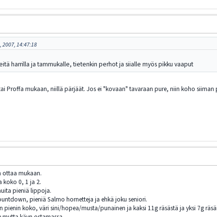
, 2007, 14:47:18
heitä harrilla ja tammukalle, tietenkin perhot ja siialle myös pikku vaaput
tai Proffa mukaan, niillä pärjäät. Jos ei "kovaan" tavaraan pure, niin koho siima
lin ottaa mukaan.
 koko 0, 1 ja 2.
muita pieniä lippoja.
ountdown, pieniä Salmo hornetteja ja ehkä joku seniori.
nen pienin koko, väri sini/hopea/musta/punainen ja kaksi 11g räsästä ja yksi 7g rä
ole mutta käyn ostamassa.