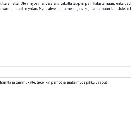
 uutta aihetta. Olen myös menossa ensi viikolla lappiin päin kalastamaan, enkä tied
tä varmaan eniten yritän. Myös ahvenia, taimenia ja siikoja siinä muun kalastuksen
ä harrilla ja tammukalle, tietenkin perhot ja siialle myös pikku vaaput