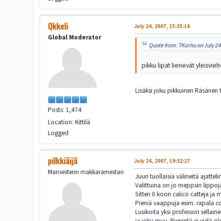
Qkkeli
July 24, 2007, 15:35:16
Global Moderator
Quote from: TKarhu on July 24
pikku lipat lienevät yleisvie
Lisäksi joku pikkuinen Räsänen 
Posts: 1,474
Location: Kittilä
Logged
pilkkiäijä
July 24, 2007, 19:32:27
Mansesterin makkaramestari
Juuri tuollaisia välineitä ajatte
Valittuina on jo meppsin lippoja
Sitten 0 koon calico catteja ja 
Pieniä vaappuja esim. rapala c
Lusikoita yksi professori sellai
ja joku muu. Pienintä ei vielä 