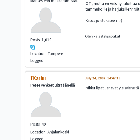
Mansesterin makkaramestari
OT., mutta en viitsinyt aloittaa
tammukoille ja harjuksille?? Nii
Kiitos jo etukäteen :-)
Olen kalastelijapoika!
Posts: 1,010
Location: Tampere
Logged
TKarhu
July 24, 2007, 14:47:18
Pesee vehkeet ultraäänellä
pikku lipat lienevät yleisvieheit
Posts: 40
Location: Anjalankoski
Logged