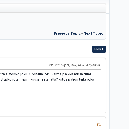
Previous Topic
-
Next Topic
PRINT
Last Edit
: July 24, 2007, 14:54:54 by Kaivo
täis. Voisko joku suositella joku varma paikka missä tulee
öytyiskö jotain esim kuusamn lähellä? kiitos paljon teille joka
#1