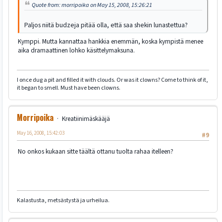
Quote from: morripoika on May 15, 2008, 15:26:21
Paljos niitä budzeja pitää olla, että saa shekin lunastettua?
Kymppi. Mutta kannattaa hankkia enemmän, koska kympistä menee
aika dramaattinen lohko käsittelymaksuna.
I once dug a pit and filled it with clouds. Or was it clowns? Come to think of it,
it began to smell. Must have been clowns.
Morripoika
Kreatiinimäskääjä
May 16, 2008, 15:42:03
#9
No onkos kukaan sitte täältä ottanu tuolta rahaa itelleen?
Kalastusta, metsästystä ja urheilua.