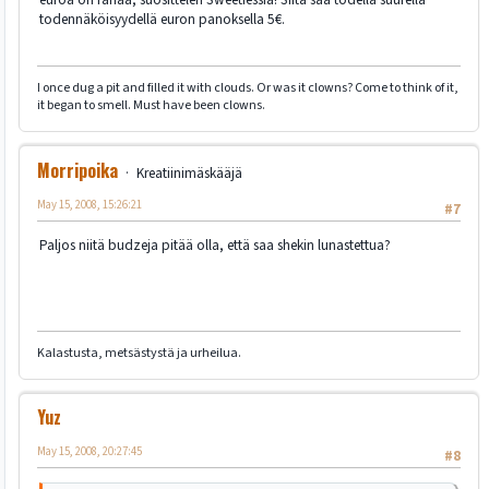
todennäköisyydellä euron panoksella 5€.
I once dug a pit and filled it with clouds. Or was it clowns? Come to think of it,
it began to smell. Must have been clowns.
Morripoika
Kreatiinimäskääjä
May 15, 2008, 15:26:21
#7
Paljos niitä budzeja pitää olla, että saa shekin lunastettua?
Kalastusta, metsästystä ja urheilua.
Yuz
May 15, 2008, 20:27:45
#8