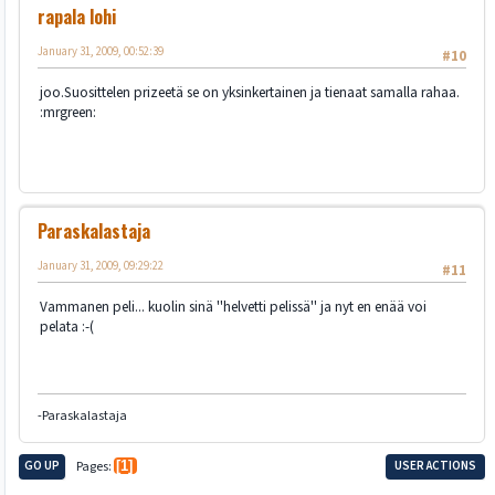
rapala lohi
January 31, 2009, 00:52:39
#10
joo.Suosittelen prizeetä se on yksinkertainen ja tienaat samalla rahaa.
:mrgreen:
Paraskalastaja
January 31, 2009, 09:29:22
#11
Vammanen peli... kuolin sinä ''helvetti pelissä'' ja nyt en enää voi
pelata :-(
-Paraskalastaja
GO UP
Pages
1
USER ACTIONS