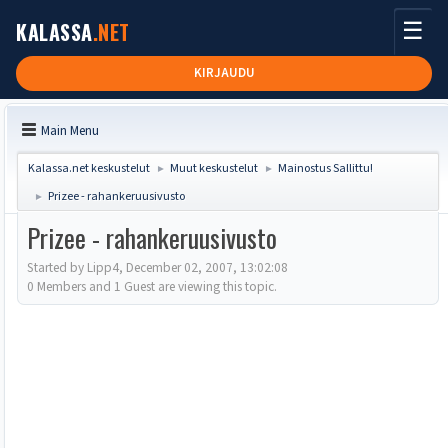
☰
KALASSA
.NET
KIRJAUDU
Main Menu
Kalassa.net keskustelut
Muut keskustelut
Mainostus Sallittu!
►
►
Prizee - rahankeruusivusto
►
Prizee - rahankeruusivusto
Started by Lipp4, December 02, 2007, 13:02:08
0 Members and 1 Guest are viewing this topic.