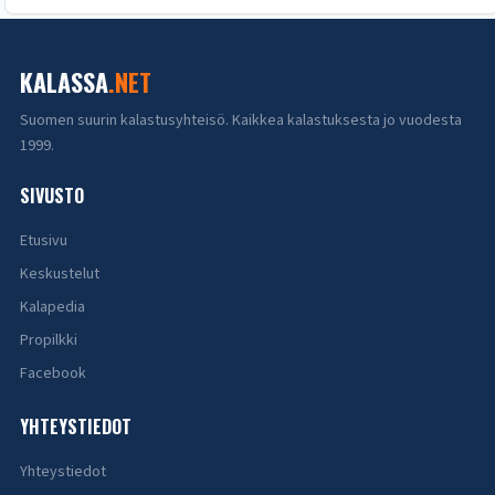
KALASSA
.NET
Suomen suurin kalastusyhteisö. Kaikkea kalastuksesta jo vuodesta
1999.
SIVUSTO
Etusivu
Keskustelut
Kalapedia
Propilkki
Facebook
YHTEYSTIEDOT
Yhteystiedot