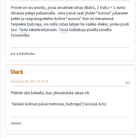
Prizee on siis sivusto, jossa ansaitsee rahaa (Bubz, 1 bubz = 1 euro)
ilmaisia pelejä pelaamalla. Joka päivä saat yhden "vuoron" jokaiseen
peliin ja raaputuspeleihin kolme "vuoroa". Kun on tienannnut
tarpeeksi bubzeja, voi niillä ostaa lahjan tai vaikka shekin, jonka posti
tuo.
Tästä
rekisteröitymään.
Tässä
lisätietoja eräältä toiselta
foorumilta.
a.k.a Kalahullu
Shark
December 06, 2007, 16:44:56
#1
Pitihän sitä kokeilla, kun ylimääräistä aikaa oli.
Tänään kolmas päivä menossa, bubzeja(?) koossa 4,02.
Jovain.