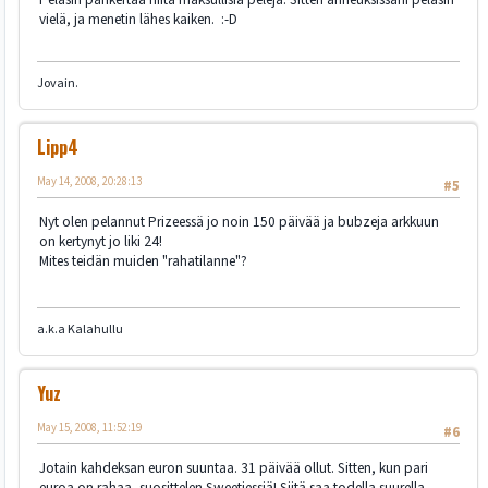
vielä, ja menetin lähes kaiken. :-D
Jovain.
Lipp4
May 14, 2008, 20:28:13
#5
Nyt olen pelannut Prizeessä jo noin 150 päivää ja bubzeja arkkuun
on kertynyt jo liki 24!
Mites teidän muiden "rahatilanne"?
a.k.a Kalahullu
Yuz
May 15, 2008, 11:52:19
#6
Jotain kahdeksan euron suuntaa. 31 päivää ollut. Sitten, kun pari
euroa on rahaa, suosittelen Sweetiessiä! Siitä saa todella suurella