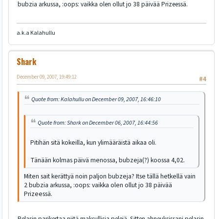
bubzia arkussa, :oops: vaikka olen ollut jo 38 päivää Prizeessä.
a.k.a Kalahullu
Shark
December 09, 2007, 19:49:12
#4
Quote from: Kalahullu on December 09, 2007, 16:46:10
Quote from: Shark on December 06, 2007, 16:44:56
Pitihän sitä kokeilla, kun ylimääräistä aikaa oli.
Tänään kolmas päivä menossa, bubzeja(?) koossa 4,02.
Miten sait kerättyä noin paljon bubzeja? Itse tällä hetkellä vain
2 bubzia arkussa, :oops: vaikka olen ollut jo 38 päivää
Prizeessä.
Pelasin parikertaa niitä maksullisia pelejä. Sitten ahneuksissani pelasin