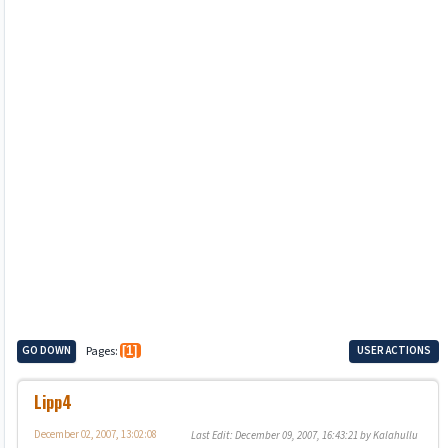
GO DOWN
Pages
1
USER ACTIONS
Lipp4
December 02, 2007, 13:02:08
Last Edit
: December 09, 2007, 16:43:21 by Kalahullu