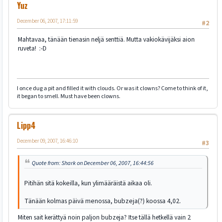
Yuz
December 06, 2007, 17:11:59
#2
Mahtavaa, tänään tienasin neljä senttiä. Mutta vakiokävijäksi aion
ruveta! :-D
I once dug a pit and filled it with clouds. Or was it clowns? Come to think of it,
it began to smell. Must have been clowns.
Lipp4
December 09, 2007, 16:46:10
#3
Quote from: Shark on December 06, 2007, 16:44:56
Pitihän sitä kokeilla, kun ylimääräistä aikaa oli.
Tänään kolmas päivä menossa, bubzeja(?) koossa 4,02.
Miten sait kerättyä noin paljon bubzeja? Itse tällä hetkellä vain 2