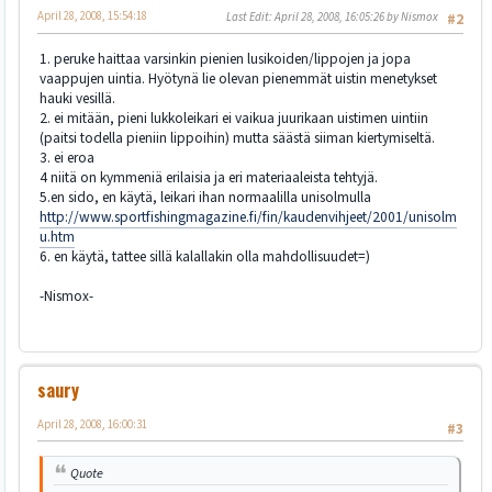
April 28, 2008, 15:54:18
Last Edit
: April 28, 2008, 16:05:26 by Nismox
#2
1. peruke haittaa varsinkin pienien lusikoiden/lippojen ja jopa
vaappujen uintia. Hyötynä lie olevan pienemmät uistin menetykset
hauki vesillä.
2. ei mitään, pieni lukkoleikari ei vaikua juurikaan uistimen uintiin
(paitsi todella pieniin lippoihin) mutta säästä siiman kiertymiseltä.
3. ei eroa
4 niitä on kymmeniä erilaisia ja eri materiaaleista tehtyjä.
5.en sido, en käytä, leikari ihan normaalilla unisolmulla
http://www.sportfishingmagazine.fi/fin/kaudenvihjeet/2001/unisolm
u.htm
6. en käytä, tattee sillä kalallakin olla mahdollisuudet=)
-Nismox-
saury
April 28, 2008, 16:00:31
#3
Quote