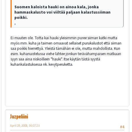
Suomen kaloista hauki on ainoa kala, jonka
hammaskalusto voi viiltää paljaan kalastussiiman
poikki.
,
Ei muuten ole. Totta kai hauki yleisimmin puree siiman katki mutta
myös mm. kuha ja taimen omaavat sellaiset purukalustot että siiman
saa poikki hierrettyä. Yleistä tämähän ei ole, mutta mahdollista. Kun
esim. kuhanuistelussa viehe lähtee jonkun terävähampaisen matkaan
syyn saa aina niskoilleen "hauki". Itse käytän tästä syystä
kuhankalastuksessa nk. kevytperuketta.
Juzpeliini
April 28, 2008, 16:07:23
#4