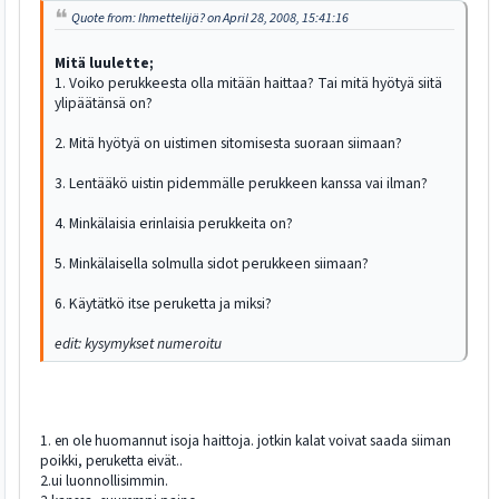
Quote from: Ihmettelijä? on April 28, 2008, 15:41:16
Mitä luulette;
1. Voiko perukkeesta olla mitään haittaa? Tai mitä hyötyä siitä
ylipäätänsä on?
2. Mitä hyötyä on uistimen sitomisesta suoraan siimaan?
3. Lentääkö uistin pidemmälle perukkeen kanssa vai ilman?
4. Minkälaisia erinlaisia perukkeita on?
5. Minkälaisella solmulla sidot perukkeen siimaan?
6. Käytätkö itse peruketta ja miksi?
edit: kysymykset numeroitu
1. en ole huomannut isoja haittoja. jotkin kalat voivat saada siiman
poikki, peruketta eivät..
2.ui luonnollisimmin.