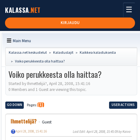
☰
KALASSA
.NET
KIRJAUDU
Main Menu
Kalassa.net keskustelut
Kalastuslajit
Kaikkea kalastuksesta
►
►
Voiko perukkeesta olla haittaa?
►
Voiko perukkeesta olla haittaa?
Started by Ihmettelijä?, April 28, 2008, 15:41:16
0 Members and 1 Guest are viewing this topic.
GO DOWN
Pages
1
USER ACTIONS
Ihmettelijä?
Guest
April 28, 2008, 15:41:16
Last Edit
: April 28, 2008, 15:45:09 by Kaivo