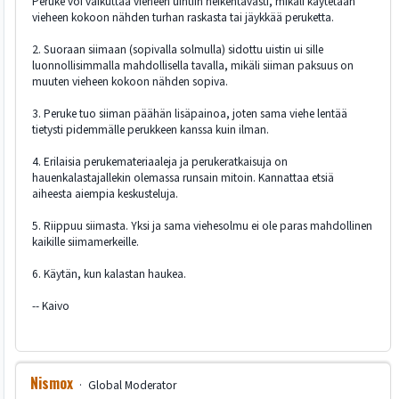
Peruke voi vaikuttaa vieheen uintiin heikentävästi, mikäli käytetään
vieheen kokoon nähden turhan raskasta tai jäykkää peruketta.
2. Suoraan siimaan (sopivalla solmulla) sidottu uistin ui sille
luonnollisimmalla mahdollisella tavalla, mikäli siiman paksuus on
muuten vieheen kokoon nähden sopiva.
3. Peruke tuo siiman päähän lisäpainoa, joten sama viehe lentää
tietysti pidemmälle perukkeen kanssa kuin ilman.
4. Erilaisia perukemateriaaleja ja perukeratkaisuja on
hauenkalastajallekin olemassa runsain mitoin. Kannattaa etsiä
aiheesta aiempia keskusteluja.
5. Riippuu siimasta. Yksi ja sama viehesolmu ei ole paras mahdollinen
kaikille siimamerkeille.
6. Käytän, kun kalastan haukea.
-- Kaivo
Nismox
Global Moderator