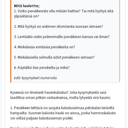
Mitä luulette;
1. Voiko perukkeesta olla mitään haittaa? Tai mitä hyötyä siitä
ylipäätänsä on?
2. Mitä hyötyä on uistimen sitomisesta suoraan siimaan?
3. Lentääkö uistin pidemmälle perukkeen kanssa vai ilman?
4. Minkälaisia erinlaisia perukkeita on?
5. Minkälaisella solmulla sidot perukkeen siimaan?
6. Käytätkö itse peruketta ja miksi?
edit: kysymykset numeroitu
Kyseessä on ilmeisesti hauenkalastus? Joka kysymyksestä saisi
laadittua oman pitkän vastauksensa, mutta lyhyestä virsi kaunis:
1. Perukkeen tehtävä on suojata kalastussiimaa petokalan teräviltä
hampailta. Suomen kaloista hauki on ainoa, jonka hammaskalusto
voi viiltää paljaan kalastussiiman poikki.