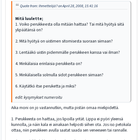
Quote from: Ihmettelijä? on April 28, 2008, 15:41:16
Mitä luulette;
1. Voiko perukkeesta olla mitään haittaa? Tai mitä hyötyä siitä
ylipäätänsä on?
2. Mitä hyötyä on uistimen sitomisesta suoraan siimaan?
3. Lentääkö uistin pidemmälle perukkeen kanssa vai ilman?
4. Minkälaisia erinlaisia perukkeita on?
5. Minkälaisella solmulla sidot perukkeen siimaan?
6. Käytätkö itse peruketta ja miksi?
edit: kysymykset numeroitu
Aika moni on jo vastannutkin, mutta pistän omaa mielipidettä.
1. Perukkeesta on haittaa, jos lipoilla yrität. Lippa ei pyöri yleensä
kunnolla, ja näin kala ei ainakaan helposti siihen ota. Jos iso petokala
ottaa, niin perukkeen avulla saatat saada sen veneeseen tai rannalle.