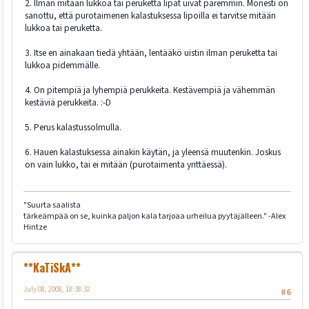
2. Ilman mitään lukkoa tai peruketta lipat uivat paremmin. Monesti on
sanottu, että purotaimenen kalastuksessa lipoilla ei tarvitse mitään
lukkoa tai peruketta.
3. Itse en ainakaan tiedä yhtään, lentääkö uistin ilman peruketta tai
lukkoa pidemmälle.
4. On pitempiä ja lyhempiä perukkeita. Kestävempiä ja vähemmän
kestäviä perukkeita. :-D
5. Perus kalastussolmulla.
6. Hauen kalastuksessa ainakin käytän, ja yleensä muutenkin. Joskus
on vain lukko, tai ei mitään (purotaimenta yrittäessä).
"Suurta saalista
tärkeämpää on se, kuinka paljon kala tarjoaa urheilua pyytäjälleen." -Alex
Hintze
**KaTiSkA**
July 08, 2008, 18:38:32
#6