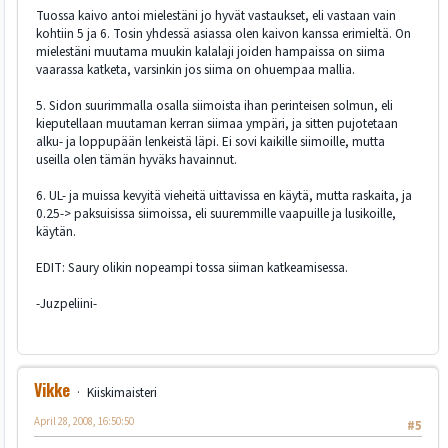
Tuossa kaivo antoi mielestäni jo hyvät vastaukset, eli vastaan vain
kohtiin 5 ja 6. Tosin yhdessä asiassa olen kaivon kanssa erimieltä. On
mielestäni muutama muukin kalalaji joiden hampaissa on siima
vaarassa katketa, varsinkin jos siima on ohuempaa mallia.
5. Sidon suurimmalla osalla siimoista ihan perinteisen solmun, eli
kieputellaan muutaman kerran siimaa ympäri, ja sitten pujotetaan
alku- ja loppupään lenkeistä läpi. Ei sovi kaikille siimoille, mutta
useilla olen tämän hyväks havainnut.
6. UL- ja muissa kevyitä vieheitä uittavissa en käytä, mutta raskaita, ja
0.25-> paksuisissa siimoissa, eli suuremmille vaapuille ja lusikoille,
käytän.
EDIT: Saury olikin nopeampi tossa siiman katkeamisessa.
-Juzpeliini-
Vikke
Kiiskimaisteri
April 28, 2008, 16:50:50
#5