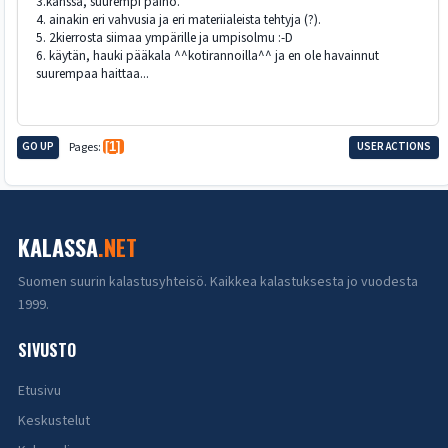
3.kanssa, suurempi paino.
4. ainakin eri vahvusia ja eri materiialeista tehtyja (?).
5. 2kierrosta siimaa ympärille ja umpisolmu :-D
6. käytän, hauki pääkala ^^kotirannoilla^^ ja en ole havainnut
suurempaa haittaa...
GO UP
Pages
1
USER ACTIONS
KALASSA
.NET
Suomen suurin kalastusyhteisö. Kaikkea kalastuksesta jo vuodesta
1999.
SIVUSTO
Etusivu
Keskustelut