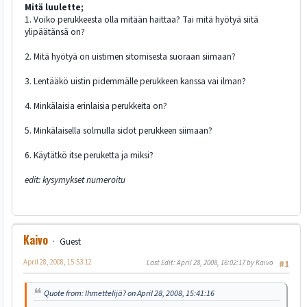
Mitä luulette;
1. Voiko perukkeesta olla mitään haittaa? Tai mitä hyötyä siitä
ylipäätänsä on?
2. Mitä hyötyä on uistimen sitomisesta suoraan siimaan?
3. Lentääkö uistin pidemmälle perukkeen kanssa vai ilman?
4. Minkälaisia erinlaisia perukkeita on?
5. Minkälaisella solmulla sidot perukkeen siimaan?
6. Käytätkö itse peruketta ja miksi?
edit: kysymykset numeroitu
Kaivo
Guest
April 28, 2008, 15:53:12
Last Edit
: April 28, 2008, 16:02:17 by Kaivo
#1
Quote from: Ihmettelijä? on April 28, 2008, 15:41:16