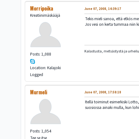
Morripoika
June 07, 2008, 14:39:17
Kreatiinimäskääjä
Tekis mieli sanoa, että etkös me
Jos vesi on kerta tummaa niin kir
Kalastusta, metsästystä ja urheil
Posts: 1,088
Location: Kalajoki
Logged
Murmeli
June 07, 2008, 17:58:18
Itellä toiminut esimerkiski Lot
suosiossa ainaki mulla, kun loh
Posts: 1,054
Tee se itse