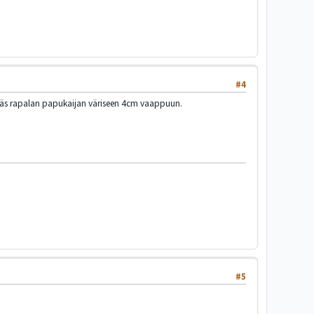
#4
ärppäs rapalan papukaijan väriseen 4cm vaappuun.
#5