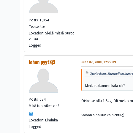
Posts: 1,054
Tee se itse
Location: Siellä missä purot
virtaa
Logged
lohen pyytäjä
June 07, 2008, 22:25:09
Quote from: Murmeli on June 0
Minkäkokoinen kala oli?
Posts: 684
Oisko se ollu 1.5kg. Oli melko p
Mikä tuo oikee on?
Kalaan aina kun vain ehtii.;)
Location: Liminka
Logged