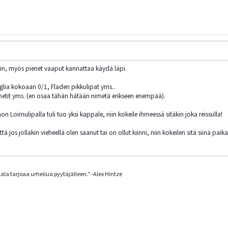
a hyvin, myös pienet vaaput kannattaa käydä läpi.
glia kokoaan 0/1, Fladen pikkulipat yms..
etit yms. (en osaa tähän hätään nimetä erikseen enempää).
on Loimulipalla tuli tuo yksi kappale, niin kokeile ihmeessä sitäkin joka reissulla!
 että jos jollakin vieheellä olen saanut tai on ollut kiinni, niin kokeilen sitä siinä 
la tarjoaa urheilua pyytäjälleen." -Alex Hintze