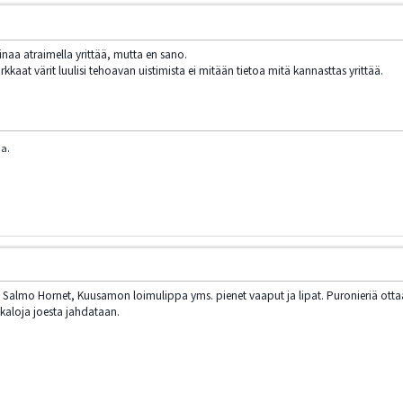
inaa atraimella yrittää, mutta en sano.
kkaat värit luulisi tehoavan uistimista ei mitään tietoa mitä kannasttas yrittää.
ua.
to, Salmo Hornet, Kuusamon loimulippa yms. pienet vaaput ja lipat. Puronieriä ottaa
ikaloja joesta jahdataan.