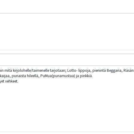
kuin mitä kirjolohelle/taimenelle tarjotaan; Lotto- lippoja, pienintä Beggaria, Räsän
ukaijaa, punaista hileellä, PuMua(punamustaa) ja pinkkiä.
yet vehkeet.