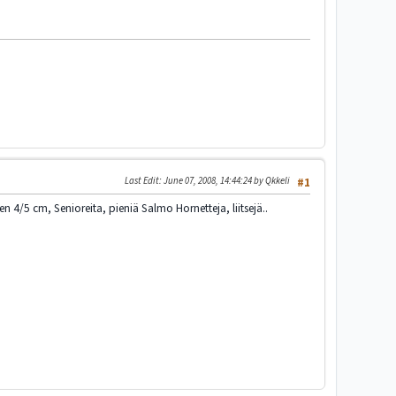
Last Edit
: June 07, 2008, 14:44:24 by Qkkeli
#1
en 4/5 cm, Senioreita, pieniä Salmo Hornetteja, liitsejä..