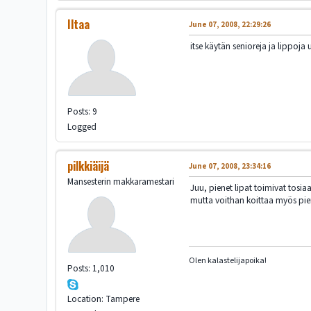
Iltaa
June 07, 2008, 22:29:26
itse käytän senioreja ja lippoja 
Posts: 9
Logged
pilkkiäijä
June 07, 2008, 23:34:16
Mansesterin makkaramestari
Juu, pienet lipat toimivat tosia
mutta voithan koittaa myös pie
Olen kalastelijapoika!
Posts: 1,010
Location: Tampere