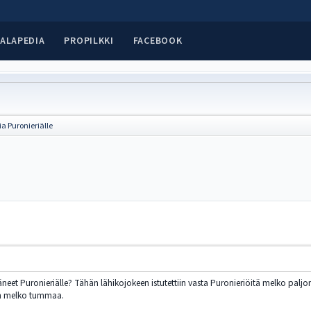
ALAPEDIA
PROPILKKI
FACEBOOK
ia Puronieriälle
äneet Puronieriälle? Tähän lähikojokeen istutettiin vasta Puronieriöitä melko paljon,
on melko tummaa.