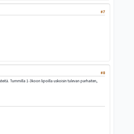
#7
#8
steitä. Tummilla 1-3koon lipoilla uskoisin tulevan parhaiten,