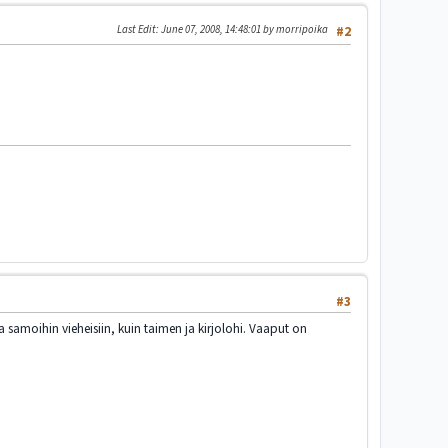
Last Edit
: June 07, 2008, 14:48:01 by morripoika
#2
#3
 samoihin vieheisiin, kuin taimen ja kirjolohi. Vaaput on