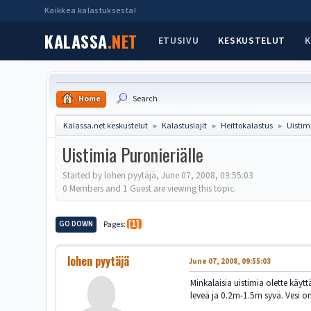
Kaikkea kalastuksesta!
KALASSA
.NET
ETUSIVU
KESKUSTELUT
K
Home
Search
Kalassa.net keskustelut
Kalastuslajit
Heittokalastus
Uistim
►
►
►
Uistimia Puronieriälle
Started by lohen pyytäjä, June 07, 2008, 09:55:03
0 Members and 1 Guest are viewing this topic.
GO DOWN
Pages
1
lohen pyytäjä
June 07, 2008, 09:55:03
Minkalaisia uistimia olette käytt
leveä ja 0.2m-1.5m syvä. Vesi 