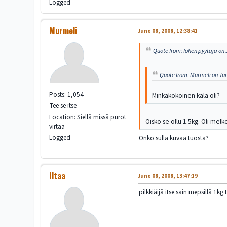
Logged
Murmeli
June 08, 2008, 12:38:41
Quote from: lohen pyytäjä on 
Quote from: Murmeli on Jun
Posts: 1,054
Minkäkokoinen kala oli?
Tee se itse
Location: Siellä missä purot
Oisko se ollu 1.5kg. Oli melk
virtaa
Logged
Onko sulla kuvaa tuosta?
Iltaa
June 08, 2008, 13:47:19
pilkkiäijä itse sain mepsillä 1