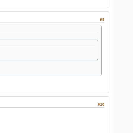
#9
#10