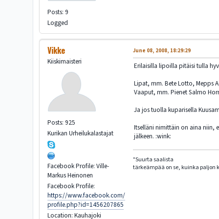
Posts: 9
Logged
Vikke
June 08, 2008, 18:29:29
Kiiskimaisteri
Erilaisilla lipoilla pitäisi tull
Lipat, mm. Bete Lotto, Mepps A
Vaaput, mm. Pienet Salmo Horn
Ja jos tuolla kuparisella Kuusam
Posts: 925
Itselläni nimittäin on aina niin,
Kurikan Urheilukalastajat
jälkeen. :wink:
"Suurta saalista
Facebook Profile: Ville-
tärkeämpää on se, kuinka paljon ka
Markus Heinonen
Facebook Profile:
https://www.facebook.com/
profile.php?id=1456207865
Location: Kauhajoki