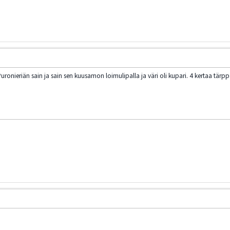
n Puronieriän sain ja sain sen kuusamon loimulipalla ja väri oli kupari. 4 kertaa t