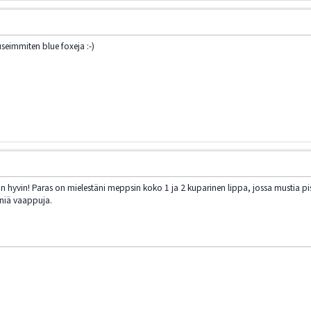
useimmiten blue foxeja :-)
an hyvin! Paras on mielestäni meppsin koko 1 ja 2 kuparinen lippa, jossa mustia pi
niä vaappuja.