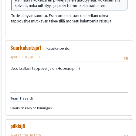
Kannattaa kokeilla eri pilkkejä ja eri uittotyylejä. Kokeilemalla
selviää, mikä uittotyyli ja pilkki toimii itsellä parhaiten.
Todella hyvin sanottu. Esim oman nilsuni on itselläni oikea
tappovehje mut kaveri tekee sillä monesti kalattomia reissuja.
Suurkalastaja1
Katiska-pehtori
April 01, 2009, 20:51:58
#5
Jep. Itselläni tappovehje on Hopeasiipi :-)
Team Hazardi
Hauki on kalojen kuningas.
pilkkijä
April 23, 2009, 10:17:35