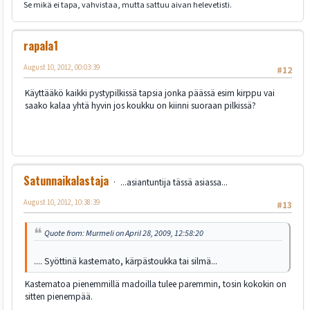
Se mikä ei tapa, vahvistaa, mutta sattuu aivan helevetisti.
rapala1
August 10, 2012, 00:03:39
#12
Käyttääkö kaikki pystypilkissä tapsia jonka päässä esim kirppu vai
saako kalaa yhtä hyvin jos koukku on kiinni suoraan pilkissä?
Satunnaikalastaja
...asiantuntija tässä asiassa...
August 10, 2012, 10:38:39
#13
Quote from: Murmeli on April 28, 2009, 12:58:20
.... Syöttinä kastemato, kärpästoukka tai silmä...
Kastematoa pienemmillä madoilla tulee paremmin, tosin kokokin on
sitten pienempää.