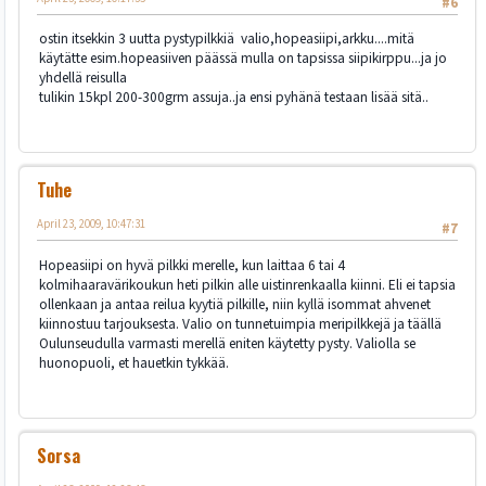
#6
ostin itsekkin 3 uutta pystypilkkiä valio,hopeasiipi,arkku....mitä
käytätte esim.hopeasiiven päässä mulla on tapsissa siipikirppu...ja jo
yhdellä reisulla
tulikin 15kpl 200-300grm assuja..ja ensi pyhänä testaan lisää sitä..
Tuhe
April 23, 2009, 10:47:31
#7
Hopeasiipi on hyvä pilkki merelle, kun laittaa 6 tai 4
kolmihaaravärikoukun heti pilkin alle uistinrenkaalla kiinni. Eli ei tapsia
ollenkaan ja antaa reilua kyytiä pilkille, niin kyllä isommat ahvenet
kiinnostuu tarjouksesta. Valio on tunnetuimpia meripilkkejä ja täällä
Oulunseudulla varmasti merellä eniten käytetty pysty. Valiolla se
huonopuoli, et hauetkin tykkää.
Sorsa