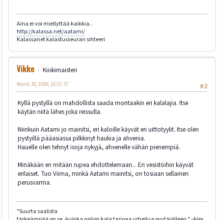
Aina ei voi miellyttää kaikkia..
http://kalassa.net/aatami/
Kalassanet kalastusseuran sihteeri
Vikke
Kiiskimaisteri
March 30, 2009, 16:07:37
#2
Kyllä pystyllä on mahdollista saada montaakin eri kalalajia. Itse
käytän niitä lähes joka reissulla.
Niinkuin Aatami jo mainitsi, eri kaloille käyvät eri uittotyylit. Itse olen
pystyillä pääasiassa pilkkinyt haukia ja ahvenia.
Hauelle olen tehnyt isoja nykyjä, ahvenelle vähän pienempiä.
Minäkään en mitään rupea ehdottelemaan... Eri vesistöihin käyvät
erilaiset. Tuo Viima, minkä Aatami mainitsi, on tosiaan sellainen
perusvarma.
"Suurta saalista
tärkeämpää on se, kuinka paljon kala tarjoaa urheilua pyytäjälleen." -Alex