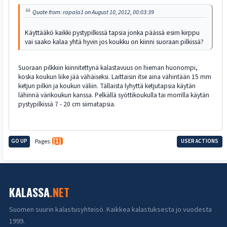
Quote from: rapala1 on August 10, 2012, 00:03:39
Käyttääkö kaikki pystypilkissä tapsia jonka päässä esim kirppu
vai saako kalaa yhtä hyvin jos koukku on kiinni suoraan pilkissä?
Suoraan pilkkiin kiinnitettynä kalastavuus on hieman huonompi,
koska koukun liike jää vähäiseksi. Laittaisin itse aina vähintään 15 mm
ketjun pilkin ja koukun väliin. Tällaista lyhyttä ketjutapsia käytän
lähinnä värikoukun kanssa. Pelkällä syöttikoukulla tai morrilla käytän
pystypilkissä 7 - 20 cm siimatapsia.
GO UP
Pages
1
USER ACTIONS
KALASSA
.NET
Suomen suurin kalastusyhteisö. Kaikkea kalastuksesta jo vuodesta
1999.