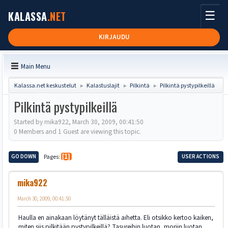
☰
KALASSA
.NET
KIRJAUDU
Main Menu
Kalassa.net keskustelut
Kalastuslajit
Pilkintä
Pilkintä pystypilkeillä
►
►
►
Pilkintä pystypilkeillä
Started by mika922, March 30, 2009, 00:41:50
0 Members and 1 Guest are viewing this topic.
GO DOWN
Pages
1
USER ACTIONS
mika922
March 30, 2009, 00:41:50
Haulla en ainakaan löytänyt tälläistä aihetta. Eli otsikko kertoo kaiken,
miten siis pilkitään pystypilkeillä? Tasureihin luotan, moriin luotan,