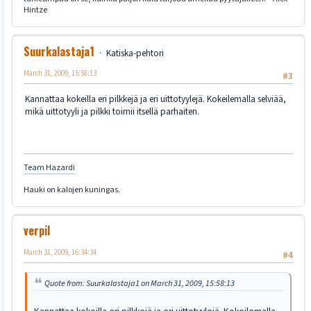
Hintze
Suurkalastaja1
Katiska-pehtori
March 31, 2009, 15:58:13
#3
Kannattaa kokeilla eri pilkkejä ja eri uittotyylejä. Kokeilemalla selviää,
mikä uittotyyli ja pilkki toimii itsellä parhaiten.
Team Hazardi
Hauki on kalojen kuningas.
verpil
March 31, 2009, 16:34:34
#4
Quote from: Suurkalastaja1 on March 31, 2009, 15:58:13