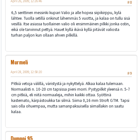
April 26, 2009, 12:26:46
#8
6,5 senttinen messinki kupari Valio ja alle hopea siipikirppu, kylä
lähtee. Tuolla setillä onkinut lähemmäs 5 vuotta, ja kalaa on tullu sisä
vesillä. Itse asiassa tuollainen valio oli ensimmäinen pilkki jonka ostin,
eikä ole tarvinnut pettyä. Hauet kyllä ikävä kyllä pitävät valiosta
turhan paljon kun ollaan ahven pilkillä.
Murmeli
April 28, 2009, 12:58:20
#9
Pitkiä vetoja välillä, väristystä ja nykyttelyä. Alkaa kalaa tulemaan.
Normaalisti n. 10-20 cm tapsissa pieni morri. Pystypilkit yleensä n. 5-7
cm pitkiä, eli niitä normaaleja, mihin kaikki ottaa. Syöttinä
kastemato, kärpästoukka tai silmä. Siima 0,16 mm Stroft GTM. Tapsi
sais olla ohuempaa, mutta samanpaksuisella siimallakin on saatu
kalaa.
Dumppi 95