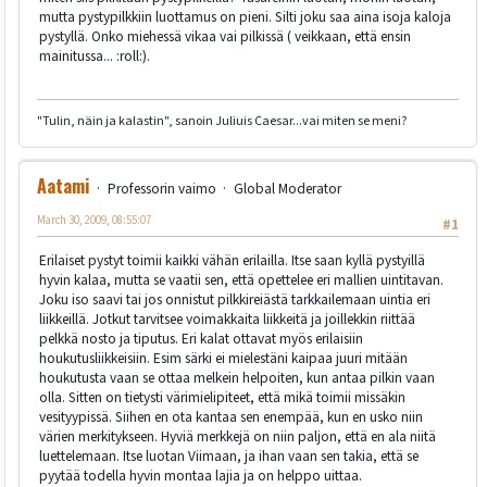
mutta pystypilkkiin luottamus on pieni. Silti joku saa aina isoja kaloja
pystyllä. Onko miehessä vikaa vai pilkissä ( veikkaan, että ensin
mainitussa... :roll:).
"Tulin, näin ja kalastin", sanoin Juliuis Caesar...vai miten se meni?
Aatami
Professorin vaimo
Global Moderator
March 30, 2009, 08:55:07
#1
Erilaiset pystyt toimii kaikki vähän erilailla. Itse saan kyllä pystyillä
hyvin kalaa, mutta se vaatii sen, että opettelee eri mallien uintitavan.
Joku iso saavi tai jos onnistut pilkkireiästä tarkkailemaan uintia eri
liikkeillä. Jotkut tarvitsee voimakkaita liikkeitä ja joillekkin riittää
pelkkä nosto ja tiputus. Eri kalat ottavat myös erilaisiin
houkutusliikkeisiin. Esim särki ei mielestäni kaipaa juuri mitään
houkutusta vaan se ottaa melkein helpoiten, kun antaa pilkin vaan
olla. Sitten on tietysti värimielipiteet, että mikä toimii missäkin
vesityypissä. Siihen en ota kantaa sen enempää, kun en usko niin
värien merkitykseen. Hyviä merkkejä on niin paljon, että en ala niitä
luettelemaan. Itse luotan Viimaan, ja ihan vaan sen takia, että se
pyytää todella hyvin montaa lajia ja on helppo uittaa.