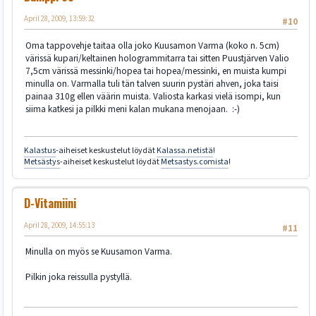
April 28, 2009, 13:59:32
#10
Oma tappovehje taitaa olla joko Kuusamon Varma (koko n. 5cm)
värissä kupari/keltainen hologrammitarra tai sitten Puustjärven Valio
7,5cm värissä messinki/hopea tai hopea/messinki, en muista kumpi
minulla on. Varmalla tuli tän talven suurin pystäri ahven, joka taisi
painaa 310g ellen väärin muista. Valiosta karkasi vielä isompi, kun
siima katkesi ja pilkki meni kalan mukana menojaan. :-)
Kalastus
-aiheiset keskustelut löydät
Kalassa.netistä
!
Metsästys
-aiheiset keskustelut löydät
Metsastys.comista
!
D-Vitamiini
April 28, 2009, 14:55:13
#11
Minulla on myös se Kuusamon Varma.
Pilkin joka reissulla pystyllä.