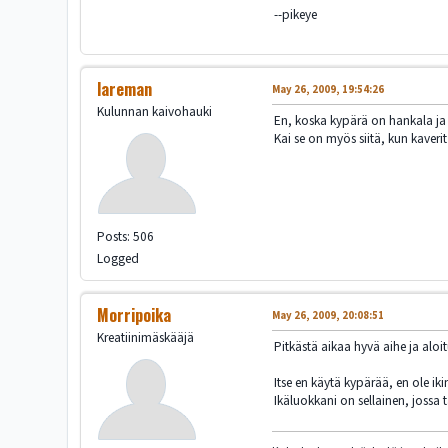
--pikeye
lareman
May 26, 2009, 19:54:26
Kulunnan kaivohauki
En, koska kypärä on hankala ja
Kai se on myös siitä, kun kaveri
Posts: 506
Logged
Morripoika
May 26, 2009, 20:08:51
Kreatiinimäskääjä
Pitkästä aikaa hyvä aihe ja aloit
Itse en käytä kypärää, en ole ik
Ikäluokkani on sellainen, jossa 