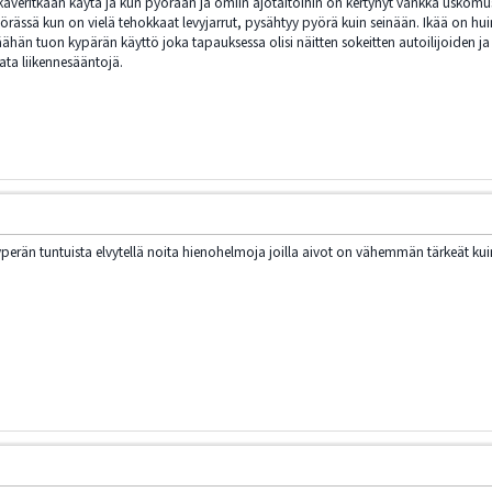
i kaveritkaan käytä ja kun pyörään ja omiin ajotaitoihin on kertynyt vankka uskomus
rässä kun on vielä tehokkaat levyjarrut, pysähtyy pyörä kuin seinään. Ikää on huim
väähän tuon kypärän käyttö joka tapauksessa olisi näitten sokeitten autoilijoiden 
data liikennesääntojä.
perän tuntuista elvytellä noita hienohelmoja joilla aivot on vähemmän tärkeät ku