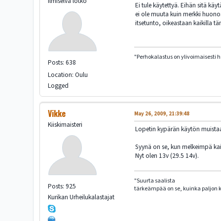
Ilmiselvä lötkö
Ei tule käytettyä. Eihän sitä kä
ei ole muuta kuin merkki huonost
itsetunto, oikeastaan kaikilla täm
"Perhokalastus on ylivoimaisesti 
Posts: 638
Location: Oulu
Logged
Vikke
May 26, 2009, 21:39:48
Kiiskimaisteri
Lopetin kypärän käytön muistaa
Syynä on se, kun melkeimpä kaikk
Nyt olen 13v (29.5 14v).
"Suurta saalista
Posts: 925
tärkeämpää on se, kuinka paljon ka
Kurikan Urheilukalastajat