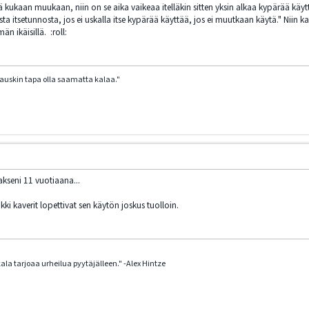
ytä kukaan muukaan, niin on se aika vaikeaa itelläkin sitten yksin alkaa kypärää käy
a itsetunnosta, jos ei uskalla itse kypärää käyttää, jos ei muutkaan käytä." Niin ka
än ikäisillä. :roll:
hauskin tapa olla saamatta kalaa."
kseni 11 vuotiaana...
i kaverit lopettivat sen käytön joskus tuolloin.
la tarjoaa urheilua pyytäjälleen." -Alex Hintze