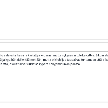
oskus ala-aste ikäisenä käytettyä kypärää, mutta nykyään ei tule käytettyä. Silloin al
i-ikä ja kypärä taisi lentää mettään, mutta pikkuhiljaa taas alkaa tuntumaan että ei k
n että joskus tulevaisuudessa kypärä näkyy minunkin päässä.