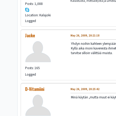
Kalastusta, metsästystä ja urheil
Posts: 1,088
Location: Kalajoki
Logged
Jacke
May 26, 2009, 20:21:18
Yhdyn noihin kahteen ylempään. 
Kyllä aika moni kavereista ihme
tarvitse silloin välittää muista.
Posts: 165
Logged
D-Vitamiini
May 26, 2009, 20:25:42
Minä käytän ,mutta muut ei käyt