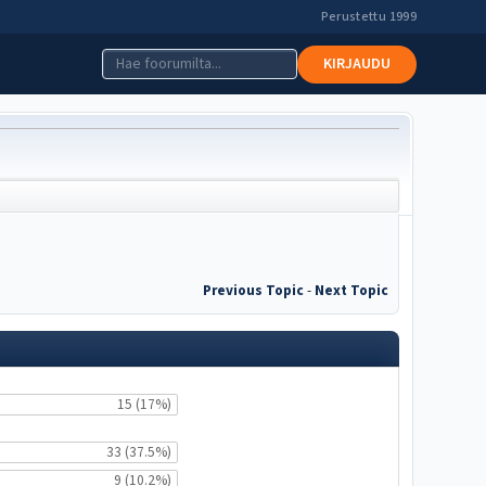
Perustettu 1999
KIRJAUDU
Previous Topic
-
Next Topic
15 (17%)
33 (37.5%)
9 (10.2%)