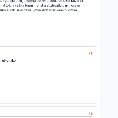
. Pyörällä olen jo vuosia polkenut kouluun kesät talvet eli
at 14, ja vaikka toisin monet ajattelevatkin, niin osaan
ja lumiaurakuskien takia, jotka eivät useinkaan huomaa
#7
in ulkonäkö.
#8