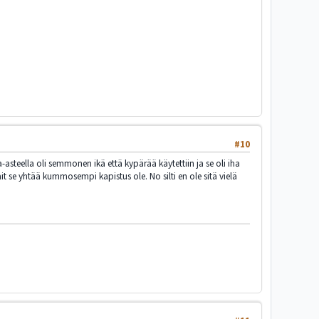
#10
a-asteella oli semmonen ikä että kypärää käytettiin ja se oli iha
ait se yhtää kummosempi kapistus ole. No silti en ole sitä vielä