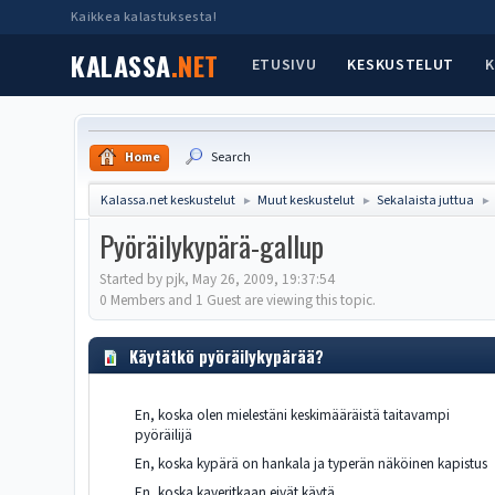
Kaikkea kalastuksesta!
KALASSA
.NET
ETUSIVU
KESKUSTELUT
K
Home
Search
Kalassa.net keskustelut
Muut keskustelut
Sekalaista juttua
►
►
►
Pyöräilykypärä-gallup
Started by pjk, May 26, 2009, 19:37:54
0 Members and 1 Guest are viewing this topic.
Käytätkö pyöräilykypärää?
En, koska olen mielestäni keskimääräistä taitavampi
pyöräilijä
En, koska kypärä on hankala ja typerän näköinen kapistus
En, koska kaveritkaan eivät käytä