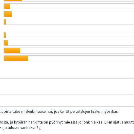
upista tulee mielenkiintoisempi, jos kerrot perustelujen lisäksi myös ikäsi.
osta, ja kypärän hankinta on pyörinyt mielessä jo jonkin aikaa. Eilen ajatus muuttui
en jo tulossa vanhaksi..? ;)