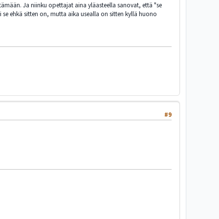
ttämään. Ja niinku opettajat aina yläasteella sanovat, että "se
i se ehkä sitten on, mutta aika usealla on sitten kyllä huono
#9