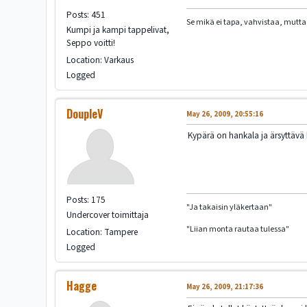
Posts: 451
Se mikä ei tapa, vahvistaa, mutta 
Kumpi ja kampi tappelivat,
Seppo voitti!
Location: Varkaus
Logged
DoupleV
May 26, 2009, 20:55:16
Kypärä on hankala ja ärsyttävä k
Posts: 175
"Ja takaisin yläkertaan"
Undercover toimittaja
"Liian monta rautaa tulessa"
Location: Tampere
Logged
Hagge
May 26, 2009, 21:17:36