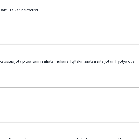
sattuu aivan helevetisti.
apistus jota pitää vain raahata mukana. Kylläkin saataa siitä jotain hyötyä olla...