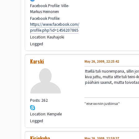
Facebook Profile: Ville-
Markus Heinonen
Facebook Profile:
https://www.facebook.com/
profile.php?id=1456207865
Location: Kauhajoki
Logged
Karski
May 26, 2009, 22:25:42
Itsellä tuli nuorempana, sillin j
kiva juttu, mutta sitte tuli tein
päähäni saanut, mutta toivotaa
Posts: 262
''eise oo niin justiinsa''
Location: Kempele
Logged
Kirjokuha
May 26, 2009, 22:59:37