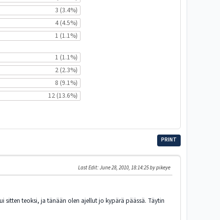
3 (3.4%)
4 (4.5%)
1 (1.1%)
1 (1.1%)
2 (2.3%)
8 (9.1%)
12 (13.6%)
PRINT
Last Edit
: June 28, 2010, 18:14:25 by pikeye
 sitten teoksi, ja tänään olen ajellut jo kypärä päässä. Täytin