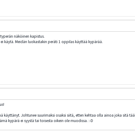
 typerän näköinen kapistus.
t ei käytä. Meidän luokastakin peräti 1 oppilas käyttää kypärää.
us!
inä käyttänyt. Johtunee suurimaksi osaksi siitä, etten kehtaa olla ainoa joka sitä tää
tämä kypärä ei syystä tai toisesta oikein ole muodissa. :-D