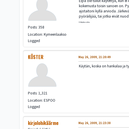
Eipä ole tullut käytettyä, kun e
kokemusta toisin sanoen on. Pyö
ajotaitoni kyllä arvioda. Järke
pyöräilijää, tai jotka eivät nuo
E:Kirjoitus virhe.
Posts: 358
Location: Kymeenlaakso
Logged
KÖSTER
May 26, 2009, 21:20:49
Käytän, koska on hankalaa ja ty
Posts: 1,321
Location: ESPOO
Logged
kirjolohikäärme
May 26, 2009, 21:23:38