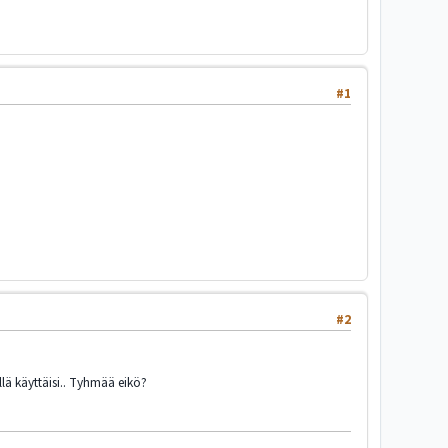
#1
#2
llä käyttäisi.. Tyhmää eikö?