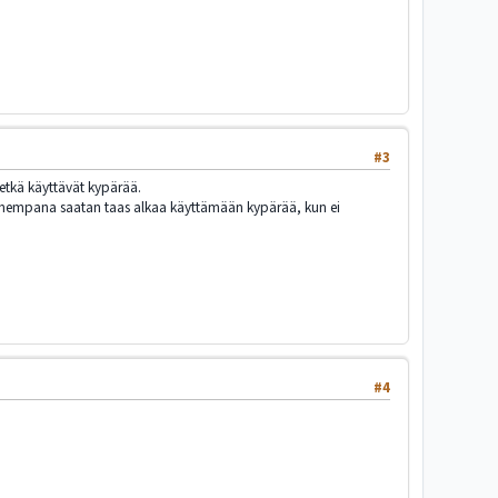
#3
ketkä käyttävät kypärää.
vanhempana saatan taas alkaa käyttämään kypärää, kun ei
#4