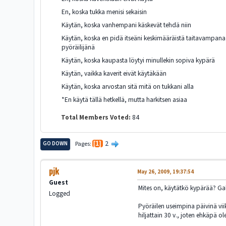
En, koska tukka menisi sekaisin
Käytän, koska vanhempani käskevät tehdä niin
Käytän, koska en pidä itseäni keskimääräistä taitavampana
pyöräilijänä
Käytän, koska kaupasta löytyi minullekin sopiva kypärä
Käytän, vaikka kaverit eivät käytäkään
Käytän, koska arvostan sitä mitä on tukkani alla
*En käytä tällä hetkellä, mutta harkitsen asiaa
Total Members Voted:
84
2
GO DOWN
Pages
1
pjk
May 26, 2009, 19:37:54
Guest
Mites on, käytätkö kypärää? Gall
Logged
Pyöräilen useimpina päivinä viik
hiljattain 30 v., joten ehkäpä ol