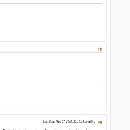
#5
Last Edit
: May 27, 2009, 22:10:16 by jätkä
#6