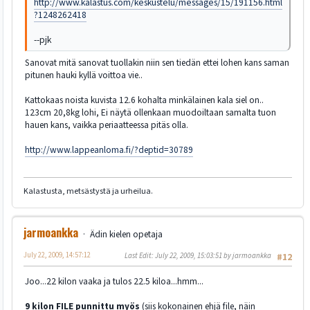
http://www.kalastus.com/keskustelu/messages/15/191156.html
?1248262418
--pjk
Sanovat mitä sanovat tuollakin niin sen tiedän ettei lohen kans saman
pitunen hauki kyllä voittoa vie..
Kattokaas noista kuvista 12.6 kohalta minkälainen kala siel on..
123cm 20,8kg lohi, Ei näytä ollenkaan muodoiltaan samalta tuon
hauen kans, vaikka periaatteessa pitäs olla.
http://www.lappeanloma.fi/?deptid=30789
Kalastusta, metsästystä ja urheilua.
jarmoankka
Ädin kielen opetaja
July 22, 2009, 14:57:12
Last Edit
: July 22, 2009, 15:03:51 by jarmoankka
#12
Joo...22 kilon vaaka ja tulos 22.5 kiloa...hmm...
9 kilon FILE punnittu myös
(siis kokonainen ehjä file, näin