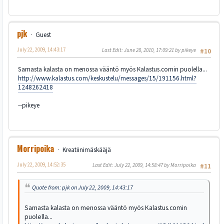
pjk
Guest
July 22, 2009, 14:43:17
Last Edit
: June 28, 2010, 17:09:21 by pikeye
#10
Samasta kalasta on menossa vääntö myös Kalastus.comin puolella...
http://www.kalastus.com/keskustelu/messages/15/191156.html?
1248262418
--pikeye
Morripoika
Kreatiinimäskääjä
July 22, 2009, 14:52:35
Last Edit
: July 22, 2009, 14:58:47 by Morripoika
#11
Quote from: pjk on July 22, 2009, 14:43:17
Samasta kalasta on menossa vääntö myös Kalastus.comin
puolella...