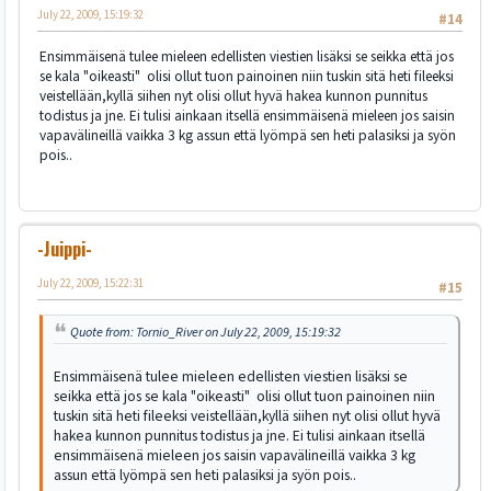
July 22, 2009, 15:19:32
#14
Ensimmäisenä tulee mieleen edellisten viestien lisäksi se seikka että jos
se kala "oikeasti" olisi ollut tuon painoinen niin tuskin sitä heti fileeksi
veistellään,kyllä siihen nyt olisi ollut hyvä hakea kunnon punnitus
todistus ja jne. Ei tulisi ainkaan itsellä ensimmäisenä mieleen jos saisin
vapavälineillä vaikka 3 kg assun että lyömpä sen heti palasiksi ja syön
pois..
-Juippi-
July 22, 2009, 15:22:31
#15
Quote from: Tornio_River on July 22, 2009, 15:19:32
Ensimmäisenä tulee mieleen edellisten viestien lisäksi se
seikka että jos se kala "oikeasti" olisi ollut tuon painoinen niin
tuskin sitä heti fileeksi veistellään,kyllä siihen nyt olisi ollut hyvä
hakea kunnon punnitus todistus ja jne. Ei tulisi ainkaan itsellä
ensimmäisenä mieleen jos saisin vapavälineillä vaikka 3 kg
assun että lyömpä sen heti palasiksi ja syön pois..