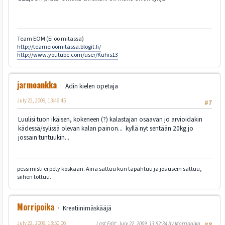
Team EOM (Ei oo mitassa)
http://teameioomitassa.blogit.fi/
http://www.youtube.com/user/Kuhis13
jarmoankka
Ädin kielen opetaja
July 22, 2009, 13:46:45
#7
Luulisi tuon ikäisen, kokeneen (?) kalastajan osaavan jo arvioidakin
kädessä/sylissä olevan kalan painon... kyllä nyt sentään 20kg jo
jossain tuntuukin...
pessimisti ei pety koskaan. Aina sattuu kun tapahtuu ja jos usein sattuu,
siihen tottuu.
Morripoika
Kreatiinimäskääjä
July 22, 2009, 13:50:06
Last Edit
: July 22, 2009, 13:52:34 by Morripoika
#8