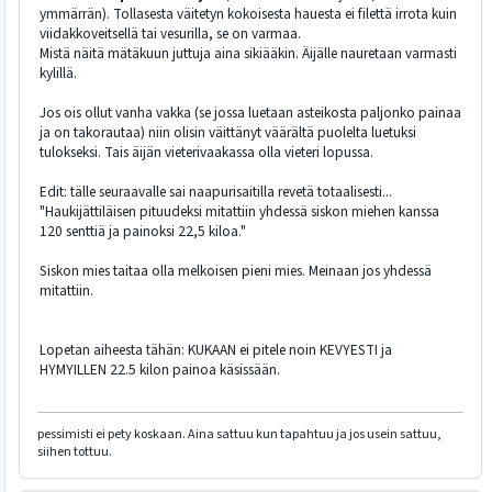
ymmärrän). Tollasesta väitetyn kokoisesta hauesta ei filettä irrota kuin
viidakkoveitsellä tai vesurilla, se on varmaa.
Mistä näitä mätäkuun juttuja aina sikiääkin. Äijälle nauretaan varmasti
kylillä.
Jos ois ollut vanha vakka (se jossa luetaan asteikosta paljonko painaa
ja on takorautaa) niin olisin väittänyt väärältä puolelta luetuksi
tulokseksi. Tais äijän vieterivaakassa olla vieteri lopussa.
Edit: tälle seuraavalle sai naapurisaitilla revetä totaalisesti...
"Haukijättiläisen pituudeksi mitattiin yhdessä siskon miehen kanssa
120 senttiä ja painoksi 22,5 kiloa."
Siskon mies taitaa olla melkoisen pieni mies. Meinaan jos yhdessä
mitattiin.
Lopetan aiheesta tähän: KUKAAN ei pitele noin KEVYESTI ja
HYMYILLEN 22.5 kilon painoa käsissään.
pessimisti ei pety koskaan. Aina sattuu kun tapahtuu ja jos usein sattuu,
siihen tottuu.