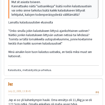
Mut sit asiasta toiseen.
Kannattaako näitä "uutisankkoja" lisätä noihin kalastusuutisiin
vai onko sinne tarkotus lisätä kaikki kalastukseen liittyvät
lehtijutut, kalojen todenperäisyydestä välittämättä?
Lainattu kalastusuutisten etusivulta
"Onko sinulla jokin kalastukseen liittyvä ajankohtainen uutinen?
Näitkö jonkin kalastukseen liittyvän uutisen netissä tai lehdessä?
Toimita se tällä lomakkeella uutispalveluumme, jonne koetamme
kerätä ihan kaikki suomen kalastusuutiset"
Minä ainakin koin tuon kalastus uutiseksi, en tiedä miksi muut sen
katsoivat..
Kalastusta, metsästystä ja urheilua.
Juz
July 22, 2009, 13:38:45
#6
Jep ei oo yli kahenkympin hauki. Oma ennätys oli 11,8kg ja se oli
122,5cm pitkä. Omalla enkallani oli maha aivan tyhjä.