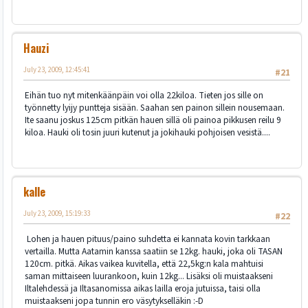
Hauzi
July 23, 2009, 12:45:41
#21
Eihän tuo nyt mitenkäänpäin voi olla 22kiloa. Tieten jos sille on
työnnetty lyijy puntteja sisään. Saahan sen painon sillein nousemaan.
Ite saanu joskus 125cm pitkän hauen sillä oli painoa pikkusen reilu 9
kiloa. Hauki oli tosin juuri kutenut ja jokihauki pohjoisen vesistä....
kalle
July 23, 2009, 15:19:33
#22
Lohen ja hauen pituus/paino suhdetta ei kannata kovin tarkkaan
vertailla. Mutta Aatamin kanssa saatiin se 12kg. hauki, joka oli TASAN
120cm. pitkä. Aikas vaikea kuvitella, että 22,5kg:n kala mahtuisi
saman mittaiseen luurankoon, kuin 12kg... Lisäksi oli muistaakseni
Iltalehdessä ja Iltasanomissa aikas lailla eroja jutuissa, taisi olla
muistaakseni jopa tunnin ero väsytykselläkin :-D