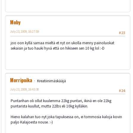
Moby
July 23, 2009, 16:27:59
#23
joo oon kyllä samaa mieltä et nyt on ukolla menny painoluokat
sekaisin ja tuo hauki hyvä että on hikiseen sen 10 kg lol :-D
Morripoika
Kreatiinimäskääjä
July 23, 2009, 16:43:38
#24
Puntarihan oli ollut kuulemma 22kg puntari, ikinä en ole 22kg
puntarista kuullut, mutta 22lbs eli 10kg kylläkin.
Hieno kalahan tuo nyt joka tapuksessa on, ei tommosia kaloja kovin
paljo Kalajoesta nouse. :-)