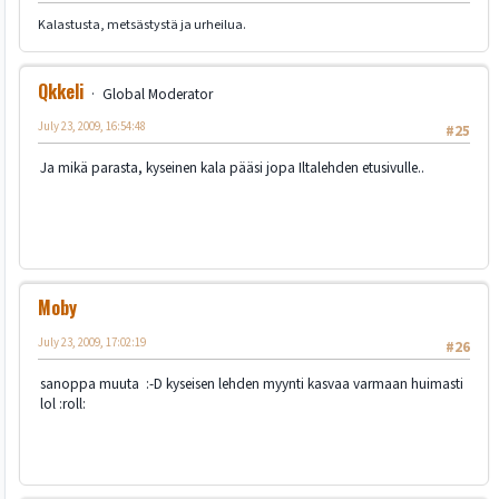
Kalastusta, metsästystä ja urheilua.
Qkkeli
Global Moderator
July 23, 2009, 16:54:48
#25
Ja mikä parasta, kyseinen kala pääsi jopa Iltalehden etusivulle..
Moby
July 23, 2009, 17:02:19
#26
sanoppa muuta :-D kyseisen lehden myynti kasvaa varmaan huimasti
lol :roll: