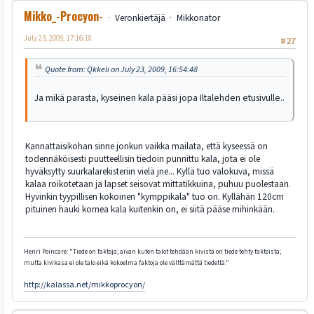
Mikko_-Procyon-
Veronkiertäjä
Mikkonator
July 23, 2009, 17:16:18
#27
Quote from: Qkkeli on July 23, 2009, 16:54:48
Ja mikä parasta, kyseinen kala pääsi jopa Iltalehden etusivulle..
Kannattaisikohan sinne jonkun vaikka mailata, että kyseessä on
todennäköisesti puutteellisin tiedoin punnittu kala, jota ei ole
hyväksytty suurkalarekisteriin vielä jne... Kyllä tuo valokuva, missä
kalaa roikotetaan ja lapset seisovat mittatikkuina, puhuu puolestaan.
Hyvinkin tyypillisen kokoinen "kymppikala" tuo on. Kyllähän 120cm
pituinen hauki komea kala kuitenkin on, ei siitä pääse mihinkään.
Henri Poincare: "Tiede on faktoja; aivan kuten talot tehdään kivistä on tiede tehty faktoista;
mutta kivikasa ei ole talo eikä kokoelma faktoja ole välttämättä tiedettä."
http://kalassa.net/mikkoprocyon/