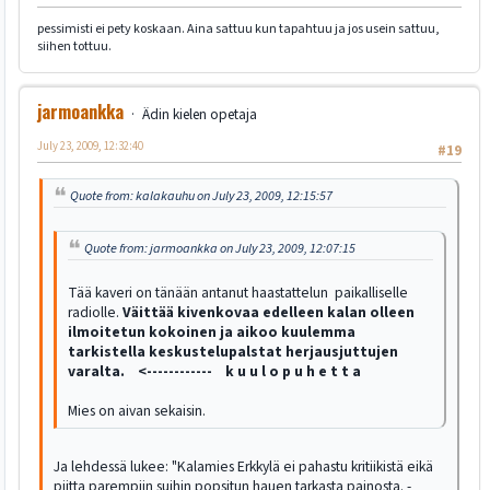
pessimisti ei pety koskaan. Aina sattuu kun tapahtuu ja jos usein sattuu,
siihen tottuu.
jarmoankka
Ädin kielen opetaja
July 23, 2009, 12:32:40
#19
Quote from: kalakauhu on July 23, 2009, 12:15:57
Quote from: jarmoankka on July 23, 2009, 12:07:15
Tää kaveri on tänään antanut haastattelun paikalliselle
radiolle.
Väittää kivenkovaa edelleen kalan olleen
ilmoitetun kokoinen ja aikoo kuulemma
tarkistella keskustelupalstat herjausjuttujen
varalta.
<------------ k u u l o p u h e t t a
Mies on aivan sekaisin.
Ja lehdessä lukee: "Kalamies Erkkylä ei pahastu kritiikistä eikä
piitta parempiin suihin popsitun hauen tarkasta painosta. -