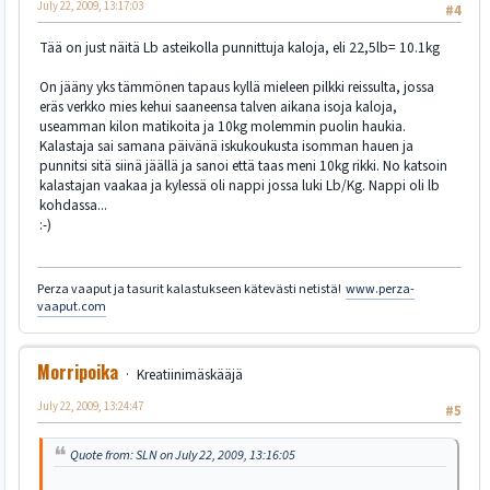
July 22, 2009, 13:17:03
#4
Tää on just näitä Lb asteikolla punnittuja kaloja, eli 22,5lb= 10.1kg
On jääny yks tämmönen tapaus kyllä mieleen pilkki reissulta, jossa
eräs verkko mies kehui saaneensa talven aikana isoja kaloja,
useamman kilon matikoita ja 10kg molemmin puolin haukia.
Kalastaja sai samana päivänä iskukoukusta isomman hauen ja
punnitsi sitä siinä jäällä ja sanoi että taas meni 10kg rikki. No katsoin
kalastajan vaakaa ja kylessä oli nappi jossa luki Lb/Kg. Nappi oli lb
kohdassa...
:-)
Perza vaaput ja tasurit kalastukseen kätevästi netistä!
www.perza-
vaaput.com
Morripoika
Kreatiinimäskääjä
July 22, 2009, 13:24:47
#5
Quote from: SLN on July 22, 2009, 13:16:05