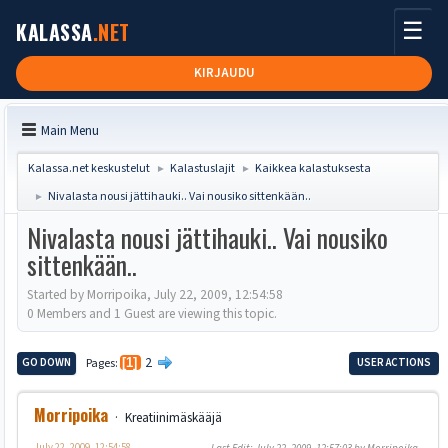
☰
KALASSA
.NET
KIRJAUDU
Main Menu
Kalassa.net keskustelut
Kalastuslajit
Kaikkea kalastuksesta
►
►
Nivalasta nousi jättihauki.. Vai nousiko sittenkään..
►
Nivalasta nousi jättihauki.. Vai nousiko
sittenkään..
Started by Morripoika, July 22, 2009, 12:54:58
0 Members and 1 Guest are viewing this topic.
2
GO DOWN
Pages
1
USER ACTIONS
Morripoika
Kreatiinimäskääjä
July 22, 2009, 12:54:58