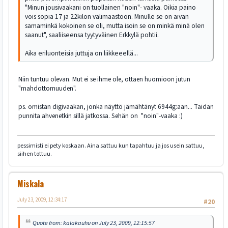
"Minun jousivaakani on tuollainen "noin"- vaaka. Oikia paino
vois sopia 17 ja 22kilon välimaastoon. Minulle se on aivan
samaminkä kokoinen se oli, mutta isoin se on minkä minä olen
saanut", saaliiseensa tyytyväinen Erkkylä pohtii.
Aika eriluonteisia juttuja on liikkeeellä...
Niin tuntuu olevan. Mut ei se ihme ole, ottaen huomioon jutun
"mahdottomuuden".
ps. omistan digivaakan, jonka näyttö jämähtänyt 6944g:aan... Taidan
punnita ahvenetkin sillä jatkossa. Sehän on "noin"-vaaka :)
pessimisti ei pety koskaan. Aina sattuu kun tapahtuu ja jos usein sattuu,
siihen tottuu.
Miskala
July 23, 2009, 12:34:17
#20
Quote from: kalakauhu on July 23, 2009, 12:15:57