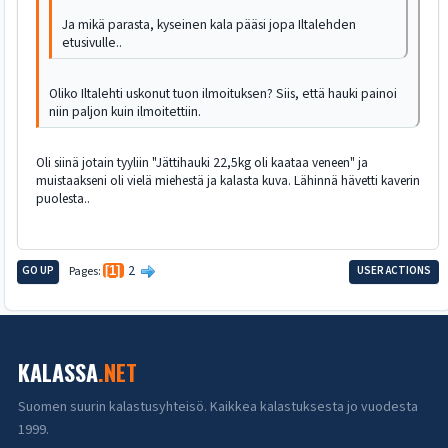
Ja mikä parasta, kyseinen kala pääsi jopa Iltalehden
etusivulle..
Oliko Iltalehti uskonut tuon ilmoituksen? Siis, että hauki painoi
niin paljon kuin ilmoitettiin.
Oli siinä jotain tyyliin "Jättihauki 22,5kg oli kaataa veneen" ja
muistaakseni oli vielä miehestä ja kalasta kuva. Lähinnä hävetti kaverin
puolesta..
2
GO UP
Pages
1
USER ACTIONS
KALASSA
.NET
Suomen suurin kalastusyhteisö. Kaikkea kalastuksesta jo vuodesta
1999.