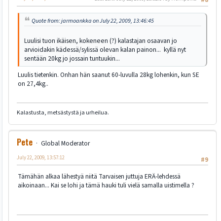
Quote from: jarmoankka on July 22, 2009, 13:46:45
Luulisi tuon ikäisen, kokeneen (?) kalastajan osaavan jo
arvioidakin kädessä/sylissä olevan kalan painon... kyllä nyt
sentään 20kg jo jossain tuntuukin...
Luulis tietenkin. Onhan hän saanut 60-luvulla 28kg lohenkin, kun SE
on 27,4kg..
Kalastusta, metsästystä ja urheilua.
Pete
Global Moderator
July 22, 2009, 13:57:12
#9
Tämähän alkaa lähestyä niitä Tarvaisen juttuja ERÄ-lehdessä
aikoinaan... Kai se lohi ja tämä hauki tuli vielä samalla uistimella ?