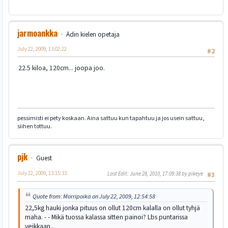
jarmoankka
Ädin kielen opetaja
July 22, 2009, 13:02:22
#2
22.5 kiloa, 120cm... joopa joo.
pessimisti ei pety koskaan. Aina sattuu kun tapahtuu ja jos usein sattuu,
siihen tottuu.
pjk
Guest
July 22, 2009, 13:15:33
Last Edit
: June 28, 2010, 17:09:38 by pikeye
#3
Quote from: Morripoika on July 22, 2009, 12:54:58
22,5kg hauki jonka pituus on ollut 120cm kalalla on ollut tyhjä
maha. - - Mikä tuossa kalassa sitten painoi? Lbs puntarissa
veikkaan..