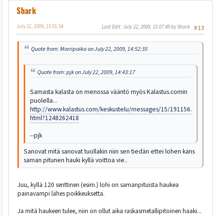
Shark
July 22, 2009, 15:01:54
Last Edit
: July 22, 2009, 15:07:49 by Shark
#13
Quote from: Morripoika on July 22, 2009, 14:52:35
Quote from: pjk on July 22, 2009, 14:43:17
Samasta kalasta on menossa vääntö myös Kalastus.comin
puolella...
http://www.kalastus.com/keskustelu/messages/15/191156.
html?1248262418
--pjk
Sanovat mitä sanovat tuollakin niin sen tiedän ettei lohen kans
saman pitunen hauki kyllä voittoa vie..
Juu, kyllä 120 senttinen (esim.) lohi on samanpituista haukea
painavampi lähes poikkeuksetta.
Ja mitä haukeen tulee, niin on ollut aika raskasmetallipitoinen haaki...