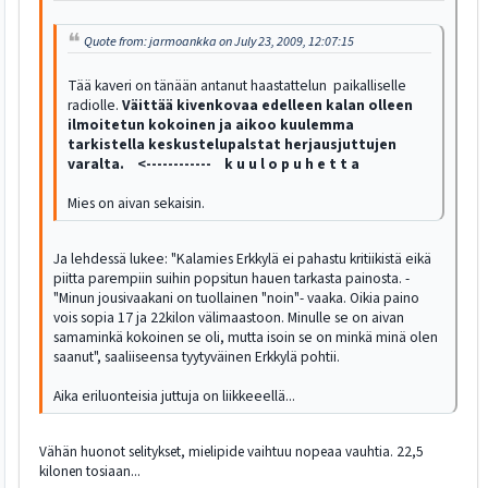
Quote from: jarmoankka on July 23, 2009, 12:07:15
Tää kaveri on tänään antanut haastattelun paikalliselle
radiolle.
Väittää kivenkovaa edelleen kalan olleen
ilmoitetun kokoinen ja aikoo kuulemma
tarkistella keskustelupalstat herjausjuttujen
varalta.
<------------ k u u l o p u h e t t a
Mies on aivan sekaisin.
Ja lehdessä lukee: "Kalamies Erkkylä ei pahastu kritiikistä eikä
piitta parempiin suihin popsitun hauen tarkasta painosta. -
"Minun jousivaakani on tuollainen "noin"- vaaka. Oikia paino
vois sopia 17 ja 22kilon välimaastoon. Minulle se on aivan
samaminkä kokoinen se oli, mutta isoin se on minkä minä olen
saanut", saaliiseensa tyytyväinen Erkkylä pohtii.
Aika eriluonteisia juttuja on liikkeeellä...
Vähän huonot selitykset, mielipide vaihtuu nopeaa vauhtia. 22,5
kilonen tosiaan...