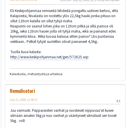
Last Edit
: July 22, 2009, 12:57:03 by Morripoika
Eli Keskipohjanmaa nimisestä lehdestä pongattu uutinen kertoo, että
Kalajoesta, Nivalasta on nostettu ylös 22,5kg hauki jonka pituus on
ollut 120cm kalalla on ollut tyhjä maha.
Naapurini on saanut lohen joka on 120cm pitkä ja sillä painoa oli
20kg, sekä 120cm hauen jolla oli tyhjä maha, eikä se painanut edes
kymmentä kiloa.. Mikä tuossa kalassa sitten painoi? Lbs puntarissa
veikkaan.. Pelkät tyhjät suoletkin olivat painaneet 4,5kg..
Tuolla kuva kalasta:
http://www.keskipohjanmaa.net/gen/572625.asp
Kalastusta, metsästystä ja urheilua.
Hemulisoturi
July 22, 2009, 12:58:57
#1
Juu varmasti. Papparaisten vanhat ja ruosteiset nippuvaa'at kusee
silmään ainakin 5kg ja nuo vanhat ja vääntyneet silmälasit sen toiset
5kg. :roll: