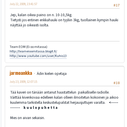
July 22, 2009, 23:41:57
#17
Jep, kalan oikea paino on n. 10-10,5kg.
Tietysti jos entinen enkkahauki on tyyliin 3kg, tuollainen kympin hauki
näyttää jo oikeasti isolta.
Team EOM (Ei oo mitassa)
http://teameioomitassa.blogit.fi/
http://www.youtube.com/user/Kuhis13
jarmoankka
Ädin kielen opetaja
July 23, 2009, 12:07:15
#18
Tää kaveri on tänään antanut haastattelun paikalliselle radiolle.
Väittää kivenkovaa edelleen kalan olleen ilmoitetun kokoinen ja aikoo
kuulemma tarkistella keskustelupalstat herjausjuttujen varalta.
<-----
------- k u u l o p u h e t t a
Mies on aivan sekaisin.