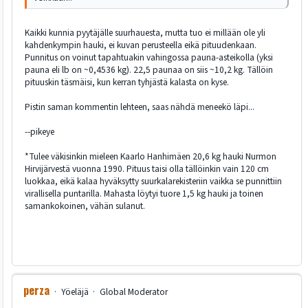
Kaikki kunnia pyytäjälle suurhauesta, mutta tuo ei millään ole yli
kahdenkympin hauki, ei kuvan perusteella eikä pituudenkaan.
Punnitus on voinut tapahtuakin vahingossa pauna-asteikolla (yksi
pauna eli lb on ~0,4536 kg). 22,5 paunaa on siis ~10,2 kg. Tällöin
pituuskin täsmäisi, kun kerran tyhjästä kalasta on kyse.
Pistin saman kommentin lehteen, saas nähdä meneekö läpi...
--pikeye
*Tulee väkisinkin mieleen Kaarlo Hanhimäen 20,6 kg hauki Nurmon
Hirvijärvestä vuonna 1990. Pituus taisi olla tällöinkin vain 120 cm
luokkaa, eikä kalaa hyväksytty suurkalarekisteriin vaikka se punnittiin
virallisella puntarilla. Mahasta löytyi tuore 1,5 kg hauki ja toinen
samankokoinen, vähän sulanut.
perza
Yöeläjä
Global Moderator