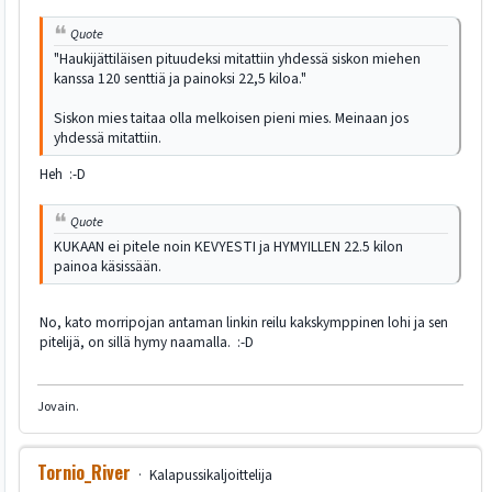
Quote
"Haukijättiläisen pituudeksi mitattiin yhdessä siskon miehen
kanssa 120 senttiä ja painoksi 22,5 kiloa."
Siskon mies taitaa olla melkoisen pieni mies. Meinaan jos
yhdessä mitattiin.
Heh :-D
Quote
KUKAAN ei pitele noin KEVYESTI ja HYMYILLEN 22.5 kilon
painoa käsissään.
No, kato morripojan antaman linkin reilu kakskymppinen lohi ja sen
pitelijä, on sillä hymy naamalla. :-D
Jovain.
Tornio_River
Kalapussikaljoittelija