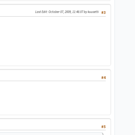
Last Edit
: October 07, 2009, 11:46:07 by kuusetti
#3
#4
#5