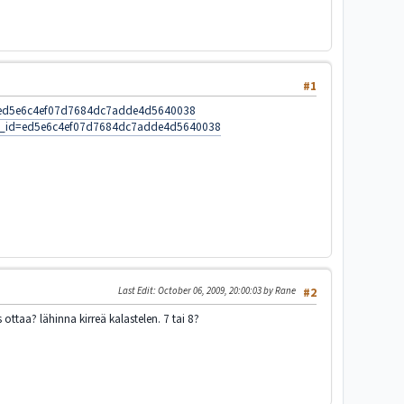
#1
d=ed5e6c4ef07d7684dc7adde4d5640038
ry_id=ed5e6c4ef07d7684dc7adde4d5640038
Last Edit
: October 06, 2009, 20:00:03 by Rane
#2
ttaa? lähinna kirreä kalastelen. 7 tai 8?