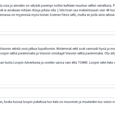
ita osia ja siimakin on selvästi parempi noihin kahteen muuhun settiin verrattun
li ei ainakaan mitään ritsoja pitäisi olla :) Sitä tosin saa maksimissaan vain 4# luok
linnassa on myynnissä myös toinen Scierran Ferox setti, mutta en pidä siinä setis
i Visionin setistä voisi jatkua loputtomiin. Molemmat setit ovat varmasti hyviä ja 
opin settiä paremmaksi ja Visionin omistajat Visionin settiä paremmaksi. Ota siitä 
aan tuota Loopin Adventurea ja voinkin sanoa vain että TOIMII!. Loopin setin kela 
nin, koska tuossä loopin paketissa tuo kela on muovinen ja muutenkin tuo vision