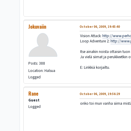
Jokuvaiin
October 06, 2009, 19:45:40
Vision Attack:
http://www.per
Loop Adventure 2:
http://www
Itse ainakin noista ottaisin tuo
Ja vielä siimat ja perukkeetkin
Posts: 388
E: Linkkiä korjailtu.
Location: Halsua
Logged
Rane
October 06, 2009, 19:56:29
Guest
onko toi mun vanha siima mistään
Logged