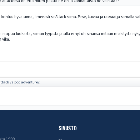
on attack:issa on että miten paksut ne on ja kannattaisko ne vaihtaa :?
 kohtuu hyvä siima, ilmeisesti se Attack-siima. Pese, kuivaa ja rasvaa(ja samalla väh
n riippuu luokasta, siiman tyypistä ja sillä ei nyt ole sinänsä mitään merkitystä nyk
n vika.
attack vs loop adventure2
SIVUSTO
sta 1999.