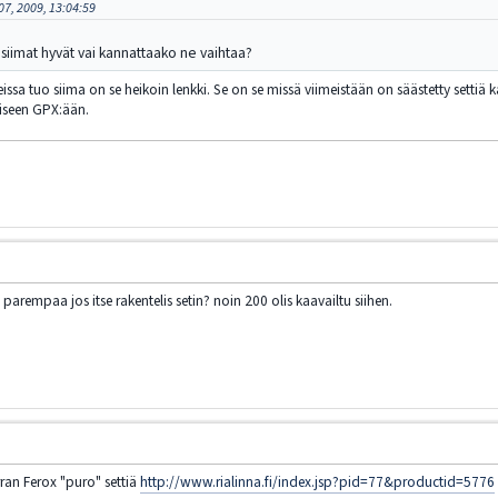
07, 2009, 13:04:59
 siimat hyvät vai kannattaako ne vaihtaa?
eissa tuo siima on se heikoin lenkki. Se on se missä viimeistään on säästetty settiä 
iseen GPX:ään.
arempaa jos itse rakentelis setin? noin 200 olis kaavailtu siihen.
ran Ferox "puro" settiä
http://www.rialinna.fi/index.jsp?pid=77&productid=5776