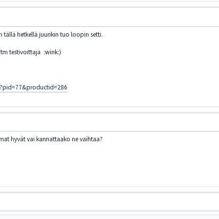
 tällä hetkellä juurikin tuo loopin setti.
(tm testivoittaja :wink:)
jsp?pid=77&productid=286
iimat hyvät vai kannattaako ne vaihtaa?