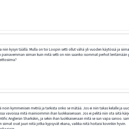
ua niin kysyn täällä. Mulla on toi Loopin setti ollut vähä yli vuoden käytössä ja sii
 painavemman siiman kuin mitä setti on niin saanko isommat perhot lentämään pa
eittosiima?
ä noin kymmenisen metriä ja tarkista onko se mätää. Jos ei niin takas kelalle ja uud
ssa vavoissa mitä mainioimmin ihan luokkaisenaan. Jos ei pelitä niin ota siitä kärje
ific Anglersin Sharkskin, ja sekin ihan luokkaisenaan mitä se sun vapa sanoo. samat 
siimat ovat juuri niitä jotka kypsyvät ekana, vaikka niitä hoitaisi kovinkin hyvin.
 aikaajoin.