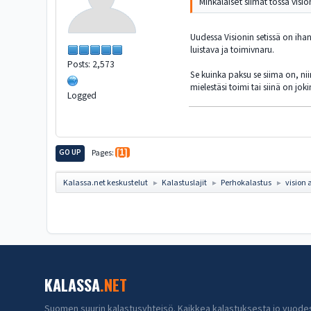
Minkälaiset siimat tossa visi
Uudessa Visionin setissä on ihan
luistava ja toimivnaru.
Posts: 2,573
Se kuinka paksu se siima on, nii
mielestäsi toimi tai siinä on joki
Logged
GO UP
Pages
1
Kalassa.net keskustelut
Kalastuslajit
Perhokalastus
vision 
►
►
►
KALASSA
.NET
Suomen suurin kalastusyhteisö. Kaikkea kalastuksesta jo vuode