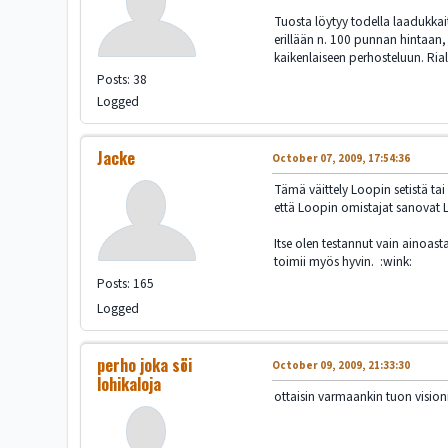
Tuosta löytyy todella laadukka
erillään n. 100 punnan hintaan, e
kaikenlaiseen perhosteluun. Ria
Posts: 38
Logged
Jacke
October 07, 2009, 17:54:36
Tämä väittely Loopin setistä ta
että Loopin omistajat sanovat Lo
Itse olen testannut vain ainoast
toimii myös hyvin. :wink:
Posts: 165
Logged
perho joka söi
October 09, 2009, 21:33:30
lohikaloja
ottaisin varmaankin tuon visio