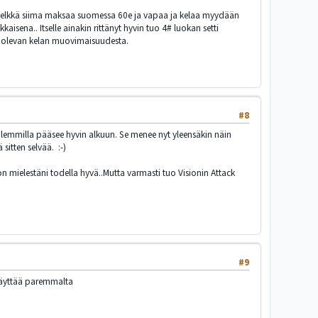
a. Pelkkä siima maksaa suomessa 60e ja vapaa ja kelaa myydään
kaisena.. Itselle ainakin rittänyt hyvin tuo 4# luokan setti
sä olevan kelan muovimaisuudesta.
#8
molemmilla pääsee hyvin alkuun. Se menee nyt yleensäkin näin
sitten selvää. :-)
on mielestäni todella hyvä..Mutta varmasti tuo Visionin Attack
#9
 näyttää paremmalta