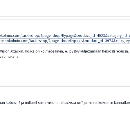
hokolmio.com/tackleshop/?page=shop/flypage&product_id=4023&category_i
.perhokolmio.com/tackleshop/?page=shop/flypage&product_id=3974&catego
n Vision Attackin, koska on kolmeosainen, eli pystyy kuljettamaan helposti repussa.
 ovat mukana.
 kotoisin? ja millaset siima visionin attackissa on? ja minkä kokoinen kannattais o