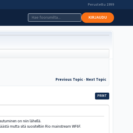
Perustettu 1999
KIRJAUDU
Previous Topic
-
Next Topic
PRINT
autuminen on niin lähellä.
 päästä mutta sitä suositeltiin Rio mainstream WF6F.