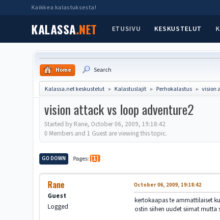
Kaikkea kalastuksesta!
KALASSA
.NET
ETUSIVU
KESKUSTELUT
K
Home
Search
Kalassa.net keskustelut
Kalastuslajit
Perhokalastus
vision 
►
►
►
vision attack vs loop adventure2
Started by Rane, October 06, 2009, 19:18:42
0 Members and 1 Guest are viewing this topic.
GO DOWN
Pages
1
Rane
October 06, 2009, 19:18:42
Guest
kertokaapas te ammattilaiset kum
Logged
ostin siihen uudet siimat mutta s