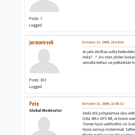
Posts: 7
Logged
jormavirveli
October 11, 2009, 22:14:10
en jaks aloittaa uutta keskustel
mikä? :? Jos otan yhden luokan
samalla kertaa vai pelkästään h
Posts: 363
Logged
Pete
October 11, 2009, 22:45:12
Global Moderator
Vedä sitä pohjasiimaa ulos sielt
Osta 3M:n GPX Wf, se toimii usei
Toinen hyvä vaihtoehto on Scient
Hyviä siimoja molemmat. Settien 
Muista pestä ja rasvata se siima