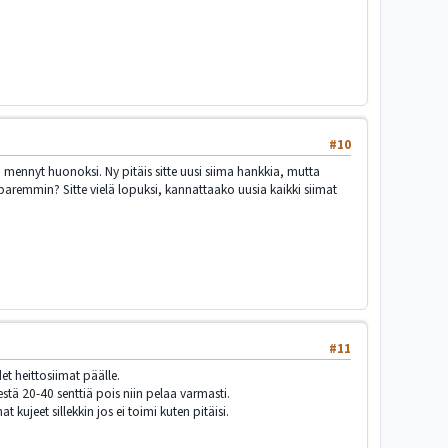
#10
ma mennyt huonoksi. Ny pitäis sitte uusi siima hankkia, mutta
remmin? Sitte vielä lopuksi, kannattaako uusia kaikki siimat
#11
et heittosiimat päälle.
stä 20-40 senttiä pois niin pelaa varmasti.
kujeet sillekkin jos ei toimi kuten pitäisi.