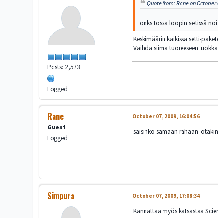
Quote from: Rane on October 
onks tossa loopin setissä noi
Keskimäärin kaikissa setti-paket
Vaihda siima tuoreeseen luokka
Posts: 2,573
Logged
Rane
October 07, 2009, 16:04:56
Guest
saisinko samaan rahaan jotakin p
Logged
Simpura
October 07, 2009, 17:08:34
Kannattaa myös katsastaa Scier