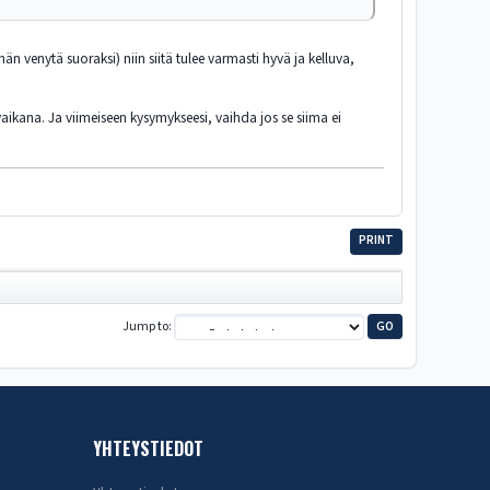
än venytä suoraksi) niin siitä tulee varmasti hyvä ja kelluva,
yaikana. Ja viimeiseen kysymykseesi, vaihda jos se siima ei
PRINT
Jump to
YHTEYSTIEDOT