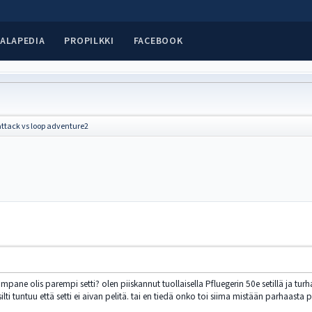
ALAPEDIA
PROPILKKI
FACEBOOK
attack vs loop adventure2
pane olis parempi setti? olen piiskannut tuollaisella Pfluegerin 50e setillä ja turh
ilti tuntuu että setti ei aivan pelitä. tai en tiedä onko toi siima mistään parhaasta