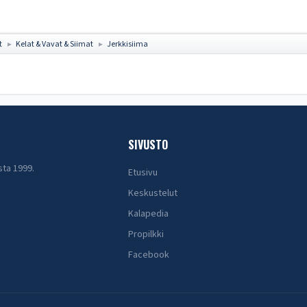
t
Kelat & Vavat & Siimat
Jerkkisiima
►
►
SIVUSTO
sta 1999.
Etusivu
Keskustelut
Kalapedia
Propilkki
Facebook