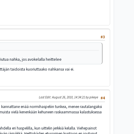
#3
iutua nahka, jos avokelalla heittelee
ittäjän taidoista kuoriuttaako nahkansa vai ei.
Last Edit
: August 26, 2010, 14:34:21 by pikeye
#4
ei kannattane enää normihaspeliin tunkea, menee rautalangaksi
en muista vielä kenenkään kehuneen raskaammassa kalastuksessa
lla eri haspelilla, kun uittelin jerkkiä kelalla. Viehepainot
ittävän jämäkkä. Heittokäden etusormen kuntoon en joutunut