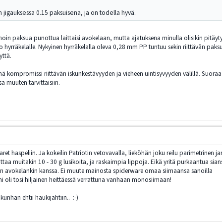
n jigauksessa 0.15 paksuisena, ja on todella hyvä.
ää noin paksua punottua laittaisi avokelaan, mutta ajatuksena minulla olisikin pitäy
 hyrräkelalle. Nykyinen hyrräkelalla oleva 0,28 mm PP tuntuu sekin riittävän paks
yttä.
nnä kompromissi riittävän iskunkestävyyden ja vieheen uintisyvyyden välillä. Suo
a muuten tarvittaisiin.
 haspeliin. Ja kokeilin Patriotin vetovavalla, lieköhän joku reilu parimetrinen ja
ttaa muitakin 10 - 30 g lusikoita, ja raskaimpia lippoja. Eikä yritä purkaantua sians
yvin avokelankin kanssa. Ei muute mainosta spiderware omaa siimaansa sanoilla
Ääni oli tosi hiljainen heittäessä verrattuna vanhaan monosiimaan!
 kunhan ehtii haukijahtiin.. :-)