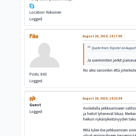
Location: Kiikoinen
Logged
Pike
August 26, 2010, 14:17:00
Quote from: Kipster on August
Ja useimmiten jerkit painava
No siksi sanoinkin että jotenkut
Posts: 843
Logged
pjk
August 26, 2010, 14:32:04
Guest
Avokelalla jerkkaamiseen valit
Logged
ja heitot lyhenevät liikaa. Me
heikon nykäisykestävyyden taki
Mitä tulee itse jerkkaamisen onn
olivat enimmäkseen kevyempää a