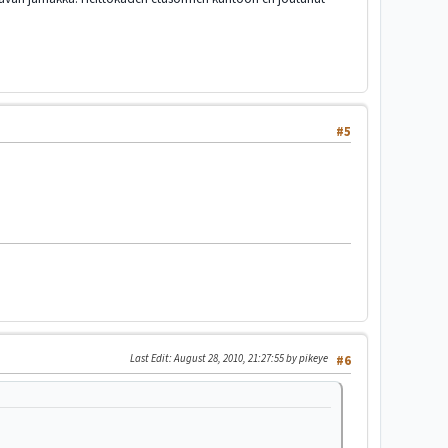
#5
Last Edit
: August 28, 2010, 21:27:55 by pikeye
#6