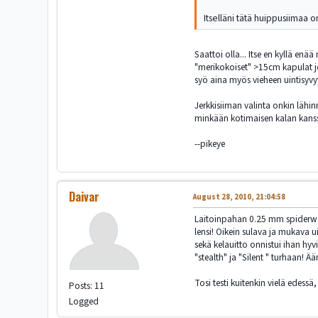
Itselläni tätä huippusiimaa o
Saattoi olla... Itse en kyllä en
"merikokoiset" >15cm kapulat jo
syö aina myös vieheen uintisyvy
Jerkkisiiman valinta onkin lähi
minkään kotimaisen kalan kanss
--pikeye
Daivar
August 28, 2010, 21:04:58
Laitoinpahan 0.25 mm spiderwaret
lensi! Oikein sulava ja mukava ui
sekä kelauitto onnistui ihan h
"stealth" ja "Silent " turhaan! 
Tosi testi kuitenkin vielä edessä,
Posts: 11
Logged