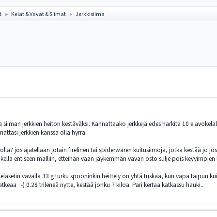
t
Kelat & Vavat & Siimat
Jerkkisiima
►
►
ja siiman jerkkien heiton kestäväksi. Kannattaako jerkkejä edes harkita 10 e avok
nattasi jerkkien kanssa olla hyrrä.
la? jos ajatellaan jotain firelinen tai spiderwaren kuitusiimoja, jotka kestää jo joss
nakella entiseen malliin, etteihän vaan jäykemmän vavan osto sulje pois kevyimpien l
lasetin vavalla 33 g turku spooninkin heittely on yhtä tuskaa, kun vapa taipuu ku
tkeaa :-) 0.28 trileneä nytte, kestää jonku 7 kiloa. Pari kertaa katkassu hauki..