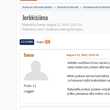
Kalassa.net keskustelut
Kalastusvälineet
Kesäkalastusvälinee
►
►
Jerkkisiima
Started by Daivar, August 23, 2010, 22:07:16
0 Members and 1 Guest are viewing this topic.
GO DOWN
Pages
1
Daivar
August 23, 2010, 22:07:16
Aattelin uudistaa tossa vapani 
oikut mutta luin jostain että kan
Miten paksua siimaa kannattasi ol
Ja haluaisin kyllä lusikoitakin 
Posts: 11
Nykyisellä jonkun paskan umpike
Logged
pelko perseessä että millon se ka