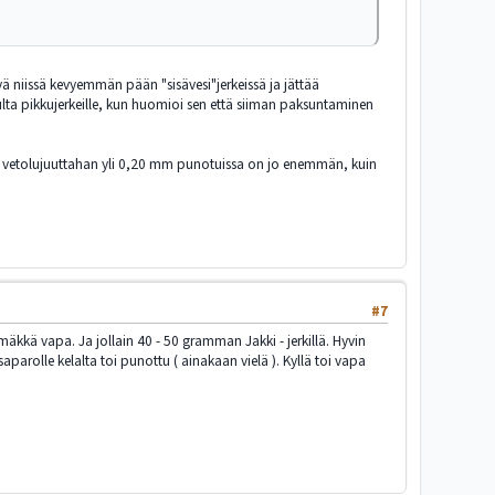
tyä niissä kevyemmän pään "sisävesi"jerkeissä ja jättää
ulta pikkujerkeille, kun huomioi sen että siiman paksuntaminen
raa vetolujuuttahan yli 0,20 mm punotuissa on jo enemmän, kuin
#7
mäkkä vapa. Ja jollain 40 - 50 gramman Jakki - jerkillä. Hyvin
aparolle kelalta toi punottu ( ainakaan vielä ). Kyllä toi vapa