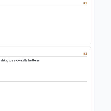
#1
#2
ahka, jos avokelalla heittelee