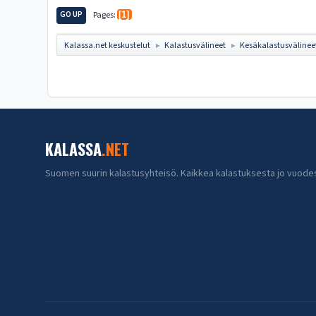
GO UP
Pages
1
Kalassa.net keskustelut
Kalastusvälineet
Kesäkalastusvälinee
►
►
KALASSA
.NET
Suomen suurin kalastusyhteisö. Kaikkea kalastuksesta jo vuode