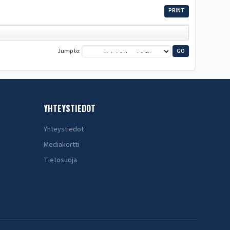
PRINT
Jump to
YHTEYSTIEDOT
Yhteystiedot
Mediakortti
Tietosuoja