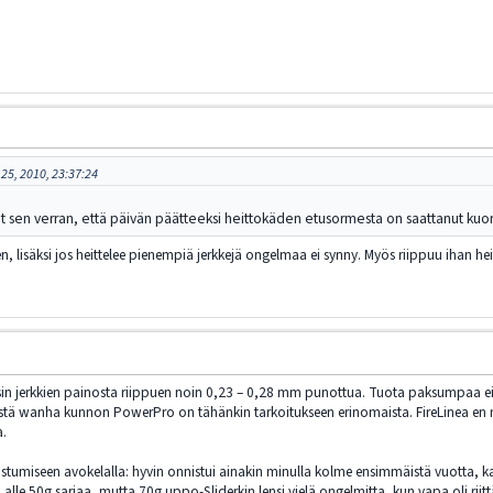
 25, 2010, 23:37:24
t sen verran, että päivän päätteeksi heittokäden etusormesta on saattanut kuor
en, lisäksi jos heittelee pienempiä jerkkejä ongelmaa ei synny. Myös riippuu ihan he
sisin jerkkien painosta riippuen noin 0,23 – 0,28 mm punottua. Tuota paksumpaa 
rkeistä wanha kunnon PowerPro on tähänkin tarkoitukseen erinomaista. FireLinea 
a.
istumiseen avokelalla: hyvin onnistui ainakin minulla kolme ensimmäistä vuotta, kahde
lle 50g sarjaa, mutta 70g uppo-Sliderkin lensi vielä ongelmitta, kun vapa oli ri