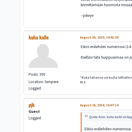
kiinnittämään huomiota missää
--pikeye
kuha kalle
August 26, 2010, 14:41:34
Eikös erälehden numerossa (14-
Itselläni tätä huippusiimaa on j
Posts: 390
"Kuka tahansa voi kusta lattialle 
Location: tampere
M.S
Logged
pjk
August 26, 2010, 16:07:14
Guest
Quote from: kuha kalle on Aug
Logged
Eikös erälehden numerossa (