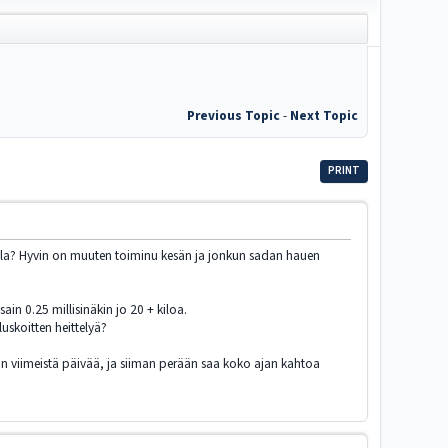
Previous Topic
-
Next Topic
PRINT
elalla? Hyvin on muuten toiminu kesän ja jonkun sadan hauen
ain 0.25 millisinäkin jo 20 + kiloa.
uskoitten heittelyä?
in viimeistä päivää, ja siiman perään saa koko ajan kahtoa