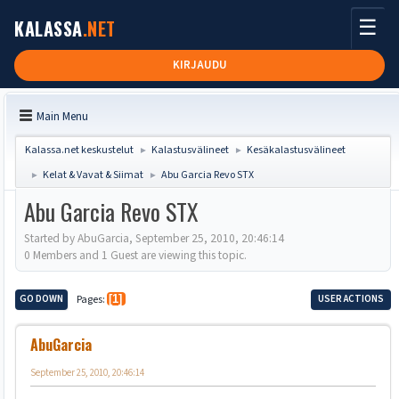
☰
KALASSA
.NET
KIRJAUDU
Main Menu
Kalassa.net keskustelut
Kalastusvälineet
Kesäkalastusvälineet
►
►
Kelat & Vavat & Siimat
Abu Garcia Revo STX
►
►
Abu Garcia Revo STX
Started by AbuGarcia, September 25, 2010, 20:46:14
0 Members and 1 Guest are viewing this topic.
GO DOWN
Pages
1
USER ACTIONS
AbuGarcia
September 25, 2010, 20:46:14