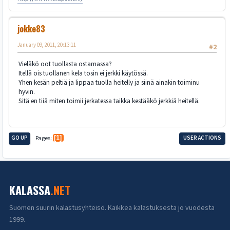
jokke83
January 09, 2011, 20:13:11
#2
Vieläkö oot tuollasta ostamassa?
Itellä ois tuollanen kela tosin ei jerkki käytössä.
Yhen kesän peltiä ja lippaa tuolla heitelly ja siinä ainakin toiminu
hyvin.
Sitä en tiiä miten toimii jerkatessa taikka kestääkö jerkkiä heitellä.
GO UP
Pages
1
USER ACTIONS
KALASSA
.NET
Suomen suurin kalastusyhteisö. Kaikkea kalastuksesta jo vuodesta
1999.