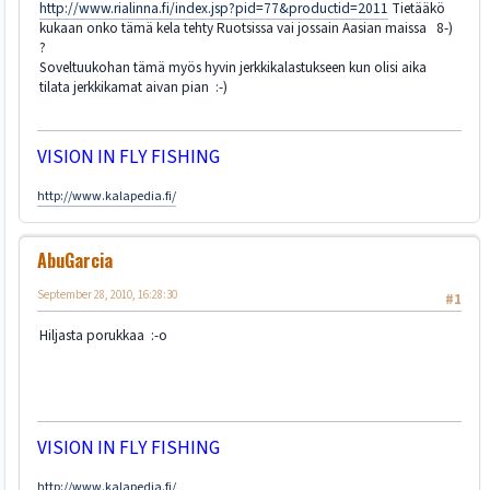
http://www.rialinna.fi/index.jsp?pid=77&productid=2011
Tietääkö
kukaan onko tämä kela tehty Ruotsissa vai jossain Aasian maissa 8-)
?
Soveltuukohan tämä myös hyvin jerkkikalastukseen kun olisi aika
tilata jerkkikamat aivan pian :-)
VISION IN FLY FISHING
http://www.kalapedia.fi/
AbuGarcia
September 28, 2010, 16:28:30
#1
Hiljasta porukkaa :-o
VISION IN FLY FISHING
http://www.kalapedia.fi/