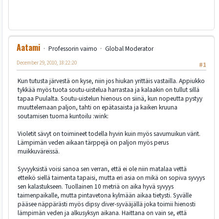
Aatami
Professorin vaimo
Global Moderator
December 29, 2010, 18:22:20
#1
Kun tutusta järvestä on kyse, niin jos hiukan yrittäis vastailla. Appiukko
tykkää myös tuota soutu-uistelua harrastaa ja kalaakin on tullut sillä
tapaa Puulalta. Soutu-uistelun hienous on siinä, kun nopeutta pystyy
muuttelemaan paljon, tahti on epätasaista ja kaiken kruuna
soutamisen tuoma kuntoilu :wink:
Violetit sävyt on toimineet todella hyvin kuin myös savumuikun värit.
Lämpimän veden aikaan tärppejä on paljon myös perus
muikkuväreissä.
Syvyyksistä voisi sanoa sen verran, että ei ole niin matalaa vettä
etteikö siellä taimenta tapaisi, mutta eri asia on mikä on sopiva syvyys
sen kalastukseen. Tuollainen 10 metriä on aika hyvä syvyys
taimenpaikalle, mutta pintavetona kylmään aikaa tietysti. Syvälle
pääsee näppärästi myös dipsy diver-syvääjällä joka toimii hienosti
lämpimän veden ja alkusyksyn aikana. Haittana on vain se, että