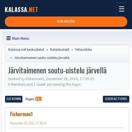
☰
KALASSA
.NET
KIRJAUDU
Main Menu
Kalassa.net keskustelut
Kalastuslajit
Vetouistelu
►
►
Järvitaimenen soutu-uistelu järvellä
►
Järvitaimenen soutu-uistelu järvellä
Started by Fisherman1, December 29, 2010, 17:39:33
0 Members and 1 Guest are viewing this topic.
GO DOWN
Pages
1
USER ACTIONS
Fisherman1
December 29, 2010, 17:39:33