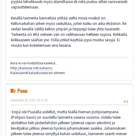
pyytää tehokkaasti myös alamittaisia eli niitä joutuu sitten varovaisesti
vapauttelemaan.
Kesällä taimenta kannattaa yrittää sieltä missä muikut on.
Kellonaikahan siihen myös vaikuttaa, joten kaiku on aika ehdoton. Ite
vedän kesällä välillä kellon ympäri ja tärppejä tulee yhtä tasaisesti.
Tärkeintä on että vieheen väri on vallitsevaan hetkeen sopiva. Kirkkaita
kirkkaaseen säähän jne. Yöllä jotkut käyttää jopa mustia sävyjä. Ei
muuta kun kokeilemaan ensi kesänä.
Aina ei voi miellyttää kaikkia..
http://kalassa.net/aatami/
Kalassanet kalastusseuran sihteeri
Mr Ponu
December 29, 2010, 19:37:10
#2
Enpä ole Puulalla uistellut, mutta täällä hieman pohjoisempana
(Pohjois-Savo) on soudeltu taimenta useana vuonna. Uistelu tulee
aloitettua heti jäidenlähdön jälkeen (yleensä vapun aikoihin) ja
kevätjakso jatkuu yleensä hyvänä juhannukseen saakka. Juhannuksen
jälkeen tulee yleensä siirryttyä kuhan uisteluun, taimenen saanti menee