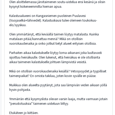
Olen aloittelemassa järvitaimenen soutu-uistelua ensi kesänä ja olisin
kysynyt kokeneemmilta hieman apua.
Kalastusalueeni on Kangasniemen puoleinen Puulavesi
(Vuojaselkä+lähivedet). Kalastuskausi tulee olemeen toukokuu-
elo/syyskuu.
Olen ymmärtänyt, että keväällä taimen löytyy matalasta. Kuinka
matalaan pitää/kannattaa mennä? Mikä on otollisin
vuorokaudenaika ja onko jotkut tietyt alueet erityisen otollisia.
Parhaiten aikaa kalastukselle löytyy loma-aikanani joka luultavasti
sijoittuu heinäkuulle. Olen lukenut, että heinäkuu ei ole otollisinta
aikaa taimenen kalastukselle johtuen lämpivistä vesistä.
Mikä on otollisin vuorokaudenaika kesällä? Vetosyvyydet ja tyypilliset
taimenpaikat? En omista takilaa, joten kovin syvälle en pääse.
Muikkua olen alueelta pyytänyt, jota saa lämpivän veden aikaan yöllä
hyvin pohjasta.
Ymmärrän että kysymyslista olevan varsin laaja, mutta varmaan jotain
"perustotuuksia" taimenen uisteluun liittyy.
Etukäteen jo kiittäen.