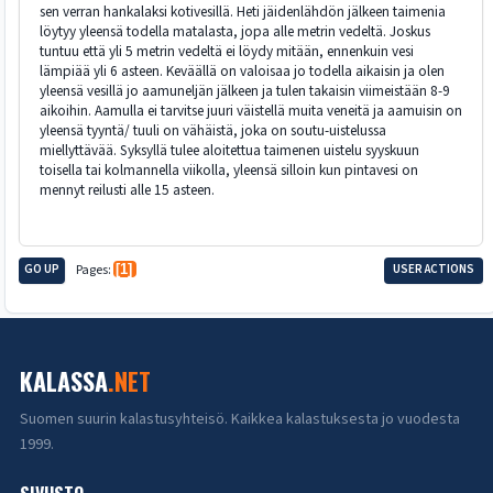
sen verran hankalaksi kotivesillä. Heti jäidenlähdön jälkeen taimenia
löytyy yleensä todella matalasta, jopa alle metrin vedeltä. Joskus
tuntuu että yli 5 metrin vedeltä ei löydy mitään, ennenkuin vesi
lämpiää yli 6 asteen. Keväällä on valoisaa jo todella aikaisin ja olen
yleensä vesillä jo aamuneljän jälkeen ja tulen takaisin viimeistään 8-9
aikoihin. Aamulla ei tarvitse juuri väistellä muita veneitä ja aamuisin on
yleensä tyyntä/ tuuli on vähäistä, joka on soutu-uistelussa
miellyttävää. Syksyllä tulee aloitettua taimenen uistelu syyskuun
toisella tai kolmannella viikolla, yleensä silloin kun pintavesi on
mennyt reilusti alle 15 asteen.
GO UP
Pages
1
USER ACTIONS
KALASSA
.NET
Suomen suurin kalastusyhteisö. Kaikkea kalastuksesta jo vuodesta
1999.