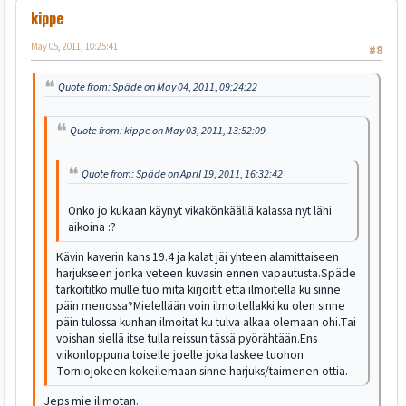
kippe
May 05, 2011, 10:25:41
#8
Quote from: Späde on May 04, 2011, 09:24:22
Quote from: kippe on May 03, 2011, 13:52:09
Quote from: Späde on April 19, 2011, 16:32:42
Onko jo kukaan käynyt vikakönkäällä kalassa nyt lähi
aikoina :?
Kävin kaverin kans 19.4 ja kalat jäi yhteen alamittaiseen
harjukseen jonka veteen kuvasin ennen vapautusta.Späde
tarkoititko mulle tuo mitä kirjoitit että ilmoitella ku sinne
päin menossa?Mielellään voin ilmoitellakki ku olen sinne
päin tulossa kunhan ilmoitat ku tulva alkaa olemaan ohi.Tai
voishan siellä itse tulla reissun tässä pyörähtään.Ens
viikonloppuna toiselle joelle joka laskee tuohon
Torniojokeen kokeilemaan sinne harjuks/taimenen ottia.
Jeps mie ilimotan.