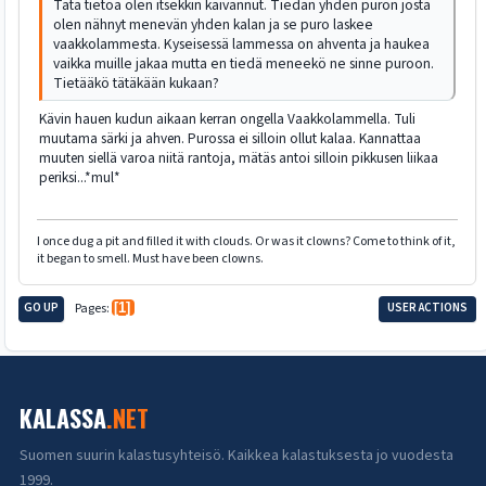
Tätä tietoa olen itsekkin kaivannut. Tiedän yhden puron josta
olen nähnyt menevän yhden kalan ja se puro laskee
vaakkolammesta. Kyseisessä lammessa on ahventa ja haukea
vaikka muille jakaa mutta en tiedä meneekö ne sinne puroon.
Tietääkö tätäkään kukaan?
Kävin hauen kudun aikaan kerran ongella Vaakkolammella. Tuli
muutama särki ja ahven. Purossa ei silloin ollut kalaa. Kannattaa
muuten siellä varoa niitä rantoja, mätäs antoi silloin pikkusen liikaa
periksi...*mul*
I once dug a pit and filled it with clouds. Or was it clowns? Come to think of it,
it began to smell. Must have been clowns.
GO UP
Pages
1
USER ACTIONS
KALASSA
.NET
Suomen suurin kalastusyhteisö. Kaikkea kalastuksesta jo vuodesta
1999.