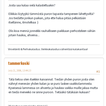
Josta saa kalaa vielä kalastettuakin?
Elikkäs löytyykö tämmöstä puron tapaista tampereen lähettyviltä?
Jos tiedätte jonkun paikan, jota ette halua pitää pelkästään
itsellänne, ilmotelkaa :)
Olis kiva mennä jonnekki rauhalliseen paikkaan perhosteleen vähän
jotain haukia, ahvenia...
Virvelöinti & Perhokalastus. Verkkokalastus vähentää kalakantaa!
tammerkoski
July 21, 2006, 13:44:23
#1
Tätä tietoa olen itsekkin kaivannut. Tiedän yhden puron josta olen
nähnyt menevän yhden kalan ja se puro laskee vaakkolammesta.
Kyseisessä lammessa on ahventa ja haukea vaikka muille jakaa mutta
en tiedä meneekö ne sinne puroon. Tietääkö tätäkään kukaan?