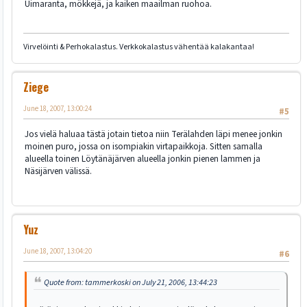
Uimaranta, mökkejä, ja kaiken maailman ruohoa.
Virvelöinti & Perhokalastus. Verkkokalastus vähentää kalakantaa!
Ziege
June 18, 2007, 13:00:24
#5
Jos vielä haluaa tästä jotain tietoa niin Terälahden läpi menee jonkin
moinen puro, jossa on isompiakin virtapaikkoja. Sitten samalla
alueella toinen Löytänäjärven alueella jonkin pienen lammen ja
Näsijärven välissä.
Yuz
June 18, 2007, 13:04:20
#6
Quote from: tammerkoski on July 21, 2006, 13:44:23