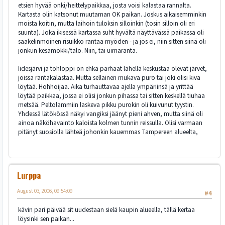
etsien hyvää onki/heittelypaikkaa, josta voisi kalastaa rannalta.
Kartasta olin katsonut muutaman OK paikan. Joskus aikaisemminkin
moista koitin, mutta laihoin tuloksin silloinkin (tosin silloin oli eri
suunta). Joka ikisessä kartassa suht hyvältä näyttävässä paikassa oli
saakelinmoinen risuikko rantaa myöden - ja jos ei, niin sitten siinä oli
jonkun kesämökki/talo. Niin, tai uimaranta.
Iidesjärvi ja tohloppi on ehkä parhaat lähellä keskustaa olevat järvet,
joissa rantakalastaa. Mutta sellainen mukava puro tai joki olisi kiva
löytää. Hohhoijaa. Aika turhauttavaa ajella ympäriinsä ja yrittää
löytää paikkaa, jossa ei olisi jonkun pihassa tai sitten keskellä tiuhaa
metsää. Peltolammiin laskeva pikku purokin oli kuivunut tyystin.
Yhdessä lätökössä näkyi vangiksi jäänyt pieni ahven, mutta siinä oli
ainoa näköhavainto kaloista kolmen tunnin reissulla. Olisi varmaan
pitänyt suosiolla lähteä johonkin kauemmas Tampereen alueelta,
Lurppa
August 03, 2006, 09:54:09
#4
kävin pari päivää sit uudestaan sielä kaupin alueella, tällä kertaa
löysinki sen paikan...