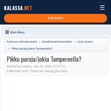
☰
KALASSA
.NET
KIRJAUDU
Main Menu
Kalassa.net keskustelut
Alueittaiset keskustelut
Länsi-Suomi
►
►
Pikku puroja/jokia Tampereella?
►
Pikku puroja/jokia Tampereella?
Started by Lurppa, July 20, 2006, 17:07:32
0 Members and 1 Guest are viewing this topic.