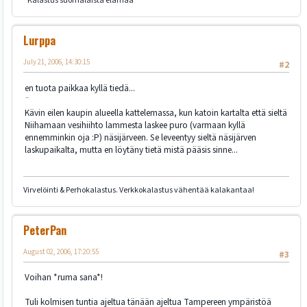
''Kalastus suomalaista elämää''
Lurppa
July 21, 2006, 14:30:15
#2
en tuota paikkaa kyllä tiedä...
¨
Kävin eilen kaupin alueella kattelemassa, kun katoin kartalta että sieltä
Niihamaan vesihiihto lammesta laskee puro (varmaan kyllä
ennemminkin oja :P) näsijärveen. Se leveentyy sieltä näsijärven
laskupaikalta, mutta en löytäny tietä mistä pääsis sinne...
Virvelöinti & Perhokalastus. Verkkokalastus vähentää kalakantaa!
PeterPan
August 02, 2006, 17:20:55
#3
Voihan *ruma sana*!
Tuli kolmisen tuntia ajeltua tänään ajeltua Tampereen ympäristöä