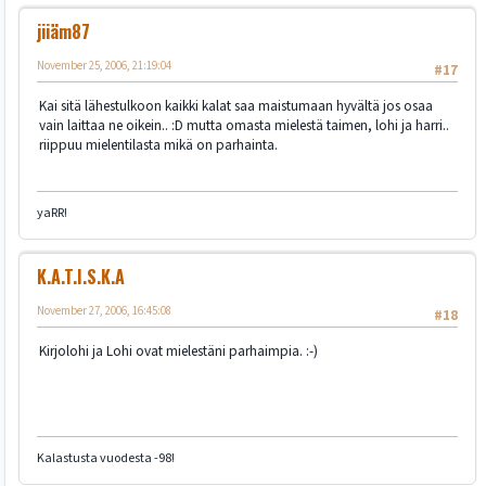
jiiäm87
November 25, 2006, 21:19:04
#17
Kai sitä lähestulkoon kaikki kalat saa maistumaan hyvältä jos osaa
vain laittaa ne oikein.. :D mutta omasta mielestä taimen, lohi ja harri..
riippuu mielentilasta mikä on parhainta.
yaRR!
K.A.T.I.S.K.A
November 27, 2006, 16:45:08
#18
Kirjolohi ja Lohi ovat mielestäni parhaimpia. :-)
Kalastusta vuodesta -98!