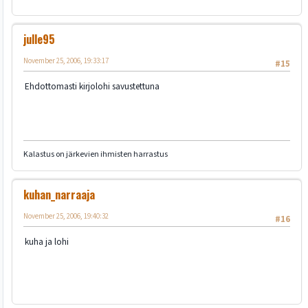
julle95
November 25, 2006, 19:33:17
#15
Ehdottomasti kirjolohi savustettuna
Kalastus on järkevien ihmisten harrastus
kuhan_narraaja
November 25, 2006, 19:40:32
#16
kuha ja lohi