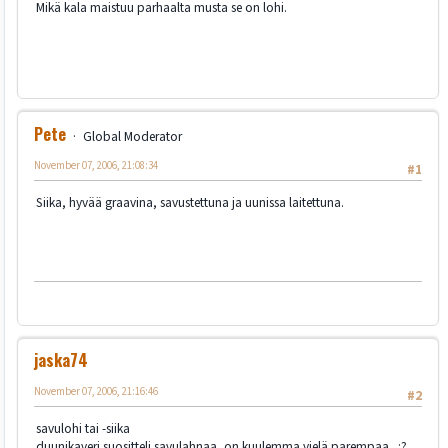
Mikä kala maistuu parhaalta musta se on lohi.
Pete
Global Moderator
November 07, 2006, 21:08:34
#1
Siika, hyvää graavina, savustettuna ja uunissa laitettuna.
jaska74
November 07, 2006, 21:16:46
#2
savulohi tai -siika
duunikaveri suositteli savulahnaa, on kuulemma vielä parempaa.. :?