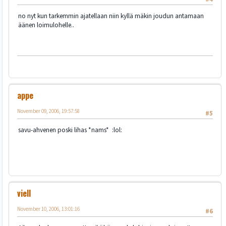
no nyt kun tarkemmin ajatellaan niin kyllä mäkin joudun antamaan
äänen loimulohelle..
appe
November 09, 2006, 19:57:58
#5
savu-ahvenen poski lihas *nams* :lol:
viell
November 10, 2006, 13:01:16
#6