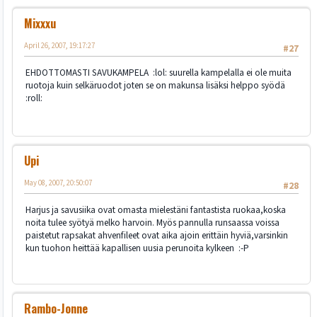
Mixxxu
April 26, 2007, 19:17:27
#27
EHDOTTOMASTI SAVUKAMPELA :lol: suurella kampelalla ei ole muita
ruotoja kuin selkäruodot joten se on makunsa lisäksi helppo syödä
:roll:
Upi
May 08, 2007, 20:50:07
#28
Harjus ja savusiika ovat omasta mielestäni fantastista ruokaa,koska
noita tulee syötyä melko harvoin. Myös pannulla runsaassa voissa
paistetut rapsakat ahvenfileet ovat aika ajoin erittäin hyviä,varsinkin
kun tuohon heittää kapallisen uusia perunoita kylkeen :-P
Rambo-Jonne