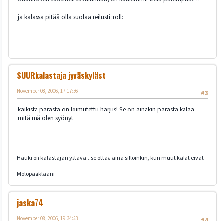
ja kalassa pitää olla suolaa reilusti :roll:
SUURkalastaja jyväskyläst
November 08, 2006, 17:17:56
#3
kaikista parasta on loimutettu harjus! Se on ainakin parasta kalaa
mitä mä olen syönyt
Hauki on kalastajan ystävä...se ottaa aina silloinkin, kun muut kalat eivät
Molopääklaani
jaska74
November 08, 2006, 19:34:53
#4