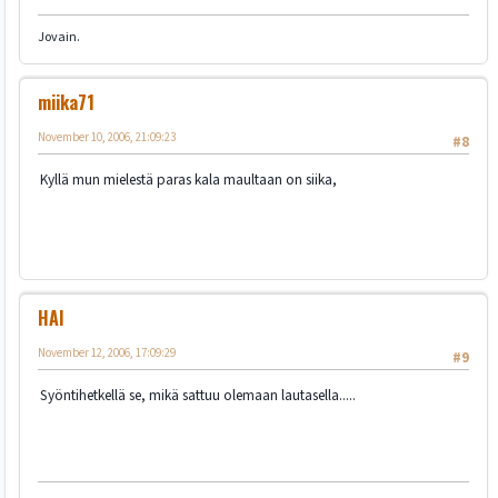
Jovain.
miika71
November 10, 2006, 21:09:23
#8
Kyllä mun mielestä paras kala maultaan on siika,
HAI
November 12, 2006, 17:09:29
#9
Syöntihetkellä se, mikä sattuu olemaan lautasella.....