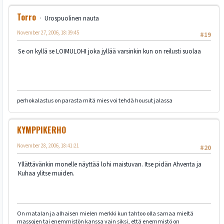
Torro
Urospuolinen nauta
November 27, 2006, 18:39:45
#19
Se on kyllä se LOIMULOHI joka jyllää varsinkin kun on reilusti suolaa
perhokalastus on parasta mitä mies voi tehdä housut jalassa
KYMPPIKERHO
November 28, 2006, 18:41:21
#20
Yllättävänkin monelle näyttää lohi maistuvan. Itse pidän Ahventa ja
Kuhaa ylitse muiden.
On matalan ja alhaisen mielen merkki kun tahtoo olla samaa mieltä
massojen tai enemmistön kanssa vain siksi, että enemmistö on