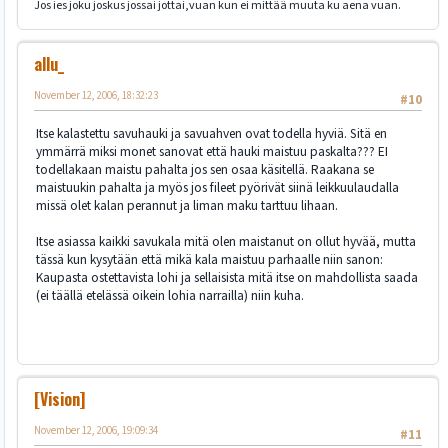
Jos ies joku joskus jossai jottai,vuan kun ei mittää muuta ku aena vuan.
allu_
November 12, 2006, 18:32:23
#10
Itse kalastettu savuhauki ja savuahven ovat todella hyviä. Sitä en
ymmärrä miksi monet sanovat että hauki maistuu paskalta??? EI
todellakaan maistu pahalta jos sen osaa käsitellä. Raakana se
maistuukin pahalta ja myös jos fileet pyörivät siinä leikkuulaudalla
missä olet kalan perannut ja liman maku tarttuu lihaan.
Itse asiassa kaikki savukala mitä olen maistanut on ollut hyvää, mutta
tässä kun kysytään että mikä kala maistuu parhaalle niin sanon:
Kaupasta ostettavista lohi ja sellaisista mitä itse on mahdollista saada
(ei täällä etelässä oikein lohia narrailla) niin kuha.
[Vision]
November 12, 2006, 19:09:34
#11