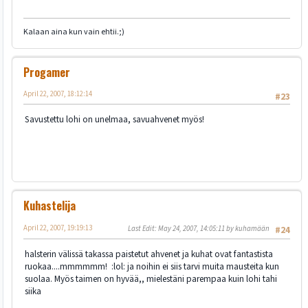
Kalaan aina kun vain ehtii.;)
Progamer
April 22, 2007, 18:12:14
#23
Savustettu lohi on unelmaa, savuahvenet myös!
Kuhastelija
April 22, 2007, 19:19:13
Last Edit
: May 24, 2007, 14:05:11 by kuhamään
#24
halsterin välissä takassa paistetut ahvenet ja kuhat ovat fantastista
ruokaa....mmmmmm! :lol: ja noihin ei siis tarvi muita mausteita kun
suolaa. Myös taimen on hyvää,, mielestäni parempaa kuin lohi tahi
siika