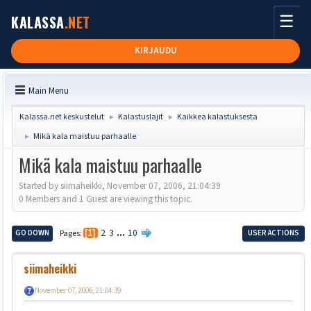
☰
KALASSA
.NET
KIRJAUDU
Main Menu
Kalassa.net keskustelut
Kalastuslajit
Kaikkea kalastuksesta
►
►
Mikä kala maistuu parhaalle
►
Mikä kala maistuu parhaalle
Started by siimaheikki, November 07, 2006, 21:04:39
0 Members and 1 Guest are viewing this topic.
2
3
...
10
GO DOWN
Pages
1
USER ACTIONS
siimaheikki
November 07, 2006, 21:04:39