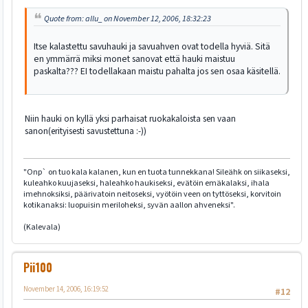
Quote from: allu_ on November 12, 2006, 18:32:23
Itse kalastettu savuhauki ja savuahven ovat todella hyviä. Sitä
en ymmärrä miksi monet sanovat että hauki maistuu
paskalta??? EI todellakaan maistu pahalta jos sen osaa käsitellä.
Niin hauki on kyllä yksi parhaisat ruokakaloista sen vaan
sanon(erityisesti savustettuna :-))
"Onp` on tuo kala kalanen, kun en tuota tunnekkana! Sileähk on siikaseksi,
kuleahko kuujaseksi, haleahko haukiseksi, evätöin emäkalaksi, ihala
imehnoksiksi, päärivatoin neitoseksi, vyötöin veen on tyttöseksi, korvitoin
kotikanaksi: luopuisin meriloheksi, syvän aallon ahveneksi".
(Kalevala)
Pii100
November 14, 2006, 16:19:52
#12