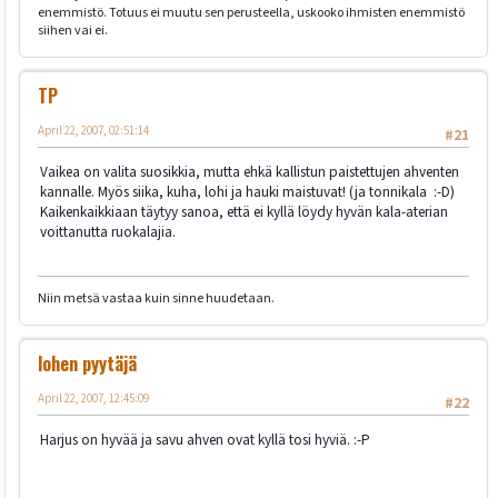
enemmistö. Totuus ei muutu sen perusteella, uskooko ihmisten enemmistö
siihen vai ei.
TP
April 22, 2007, 02:51:14
#21
Vaikea on valita suosikkia, mutta ehkä kallistun paistettujen ahventen
kannalle. Myös siika, kuha, lohi ja hauki maistuvat! (ja tonnikala :-D)
Kaikenkaikkiaan täytyy sanoa, että ei kyllä löydy hyvän kala-aterian
voittanutta ruokalajia.
Niin metsä vastaa kuin sinne huudetaan.
lohen pyytäjä
April 22, 2007, 12:45:09
#22
Harjus on hyvää ja savu ahven ovat kyllä tosi hyviä. :-P