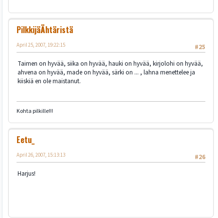
PilkkijäÄhtäristä
April 25, 2007, 19:22:15
#25
Taimen on hyvää, siika on hyvää, hauki on hyvää, kirjolohi on hyvää,
ahvena on hyvää, made on hyvää, särki on ... , lahna menettelee ja
kiiskiä en ole maistanut.
Kohta pilkille!!!
Eetu_
April 26, 2007, 15:13:13
#26
Harjus!