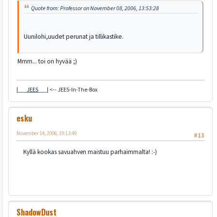
Quote from: Professor on November 08, 2006, 13:53:28
Uunilohi,uudet perunat ja tillikastike.
Mmm... toi on hyvää ;)
|___
JEES
___| <-- JEES-In-The-Box
esku
November 14, 2006, 19:13:49
#13
Kyllä kookas savuahven maistuu parhaimmalta! :-)
ShadowDust