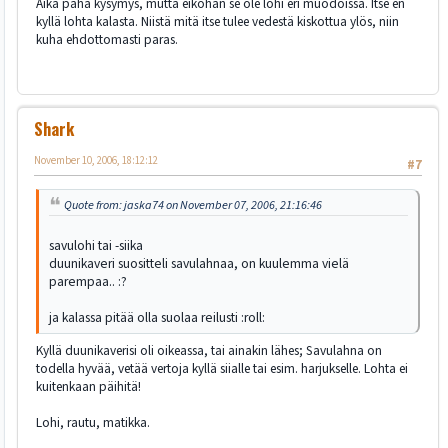
Aika paha kysymys, mutta eiköhän se ole lohi eri muodoissa. Itse en
kyllä lohta kalasta. Niistä mitä itse tulee vedestä kiskottua ylös, niin
kuha ehdottomasti paras.
Shark
November 10, 2006, 18:12:12
#7
Quote from: jaska74 on November 07, 2006, 21:16:46
savulohi tai -siika
duunikaveri suositteli savulahnaa, on kuulemma vielä
parempaa.. :?
ja kalassa pitää olla suolaa reilusti :roll:
Kyllä duunikaverisi oli oikeassa, tai ainakin lähes; Savulahna on
todella hyvää, vetää vertoja kyllä siialle tai esim. harjukselle. Lohta ei
kuitenkaan päihitä!
Lohi, rautu, matikka.