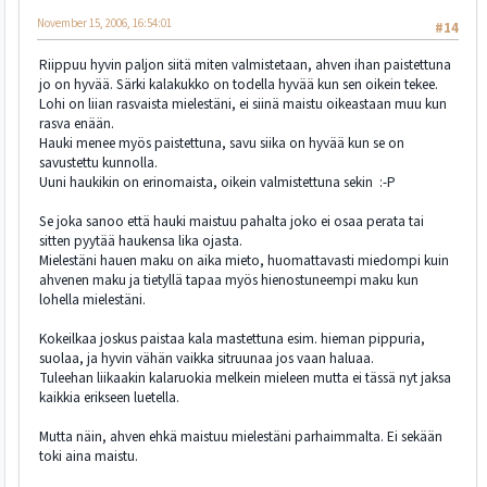
November 15, 2006, 16:54:01
#14
Riippuu hyvin paljon siitä miten valmistetaan, ahven ihan paistettuna
jo on hyvää. Särki kalakukko on todella hyvää kun sen oikein tekee.
Lohi on liian rasvaista mielestäni, ei siinä maistu oikeastaan muu kun
rasva enään.
Hauki menee myös paistettuna, savu siika on hyvää kun se on
savustettu kunnolla.
Uuni haukikin on erinomaista, oikein valmistettuna sekin :-P
Se joka sanoo että hauki maistuu pahalta joko ei osaa perata tai
sitten pyytää haukensa lika ojasta.
Mielestäni hauen maku on aika mieto, huomattavasti miedompi kuin
ahvenen maku ja tietyllä tapaa myös hienostuneempi maku kun
lohella mielestäni.
Kokeilkaa joskus paistaa kala mastettuna esim. hieman pippuria,
suolaa, ja hyvin vähän vaikka sitruunaa jos vaan haluaa.
Tuleehan liikaakin kalaruokia melkein mieleen mutta ei tässä nyt jaksa
kaikkia erikseen luetella.
Mutta näin, ahven ehkä maistuu mielestäni parhaimmalta. Ei sekään
toki aina maistu.