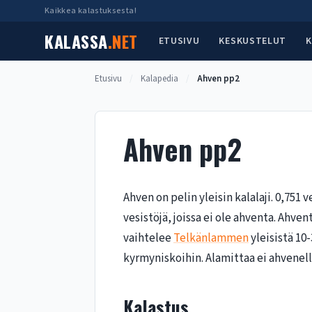
Siirry
Kaikkea kalastuksesta!
sisältöön
KALASSA
.NET
ETUSIVU
KESKUSTELUT
K
Etusivu
/
Kalapedia
/
Ahven pp2
Ahven pp2
Ahven on pelin yleisin kalalaji. 0,751 
vesistöjä, joissa ei ole ahventa. Ahv
vaihtelee
Telkänlammen
yleisistä 10
kyrmyniskoihin. Alamittaa ei ahvenell
Kalastus