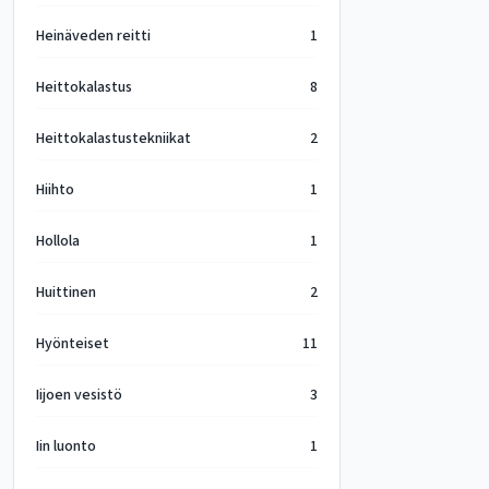
Heinäveden reitti
1
Heittokalastus
8
Heittokalastustekniikat
2
Hiihto
1
Hollola
1
Huittinen
2
Hyönteiset
11
Iijoen vesistö
3
Iin luonto
1