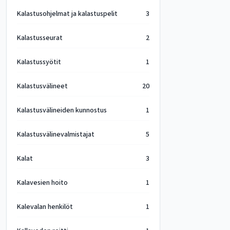
Kalastusohjelmat ja kalastuspelit
3
Kalastusseurat
2
Kalastussyötit
1
Kalastusvälineet
20
Kalastusvälineiden kunnostus
1
Kalastusvälinevalmistajat
5
Kalat
3
Kalavesien hoito
1
Kalevalan henkilöt
1