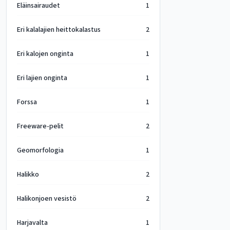
Eläinsairaudet
1
Eri kalalajien heittokalastus
2
Eri kalojen onginta
1
Eri lajien onginta
1
Forssa
1
Freeware-pelit
2
Geomorfologia
1
Halikko
2
Halikonjoen vesistö
2
Harjavalta
1