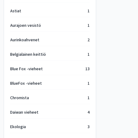
Astiat
1
Aurajoen vesistö
1
Aurinkoahvenet
2
Belgialainen keittiö
1
Blue Fox -vieheet
13
BlueFox -vieheet
1
Chromista
1
Daiwan vieheet
4
Ekologia
3