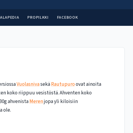
ALAPEDIA
PROPILKKI
FACEBOOK
versiossa
Vuolasniva
sekä
Rautupuro
ovat ainoita
enten koko riippuu vesistöstä. Ahventen koko
-30g ahvenista
Meren
jopa yli kiloisiin
a ole.