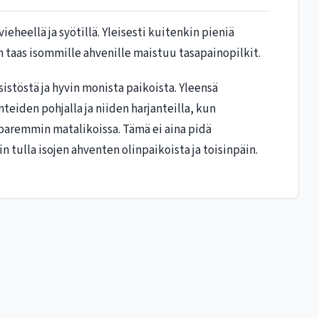
eheellä ja syötillä. Yleisesti kuitenkin pieniä
 taas isommille ahvenille maistuu tasapainopilkit.
esistöstä ja hyvin monista paikoista. Yleensä
eiden pohjalla ja niiden harjanteilla, kun
paremmin matalikoissa. Tämä ei aina pidä
n tulla isojen ahventen olinpaikoista ja toisinpäin.