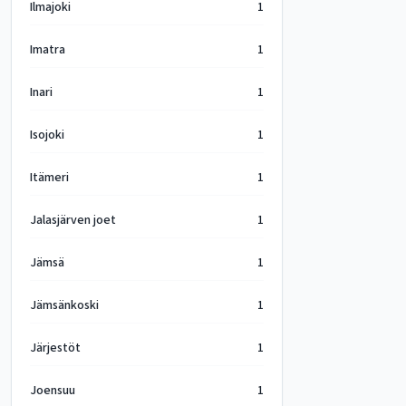
Ilmajoki
1
Imatra
1
Inari
1
Isojoki
1
Itämeri
1
Jalasjärven joet
1
Jämsä
1
Jämsänkoski
1
Järjestöt
1
Joensuu
1