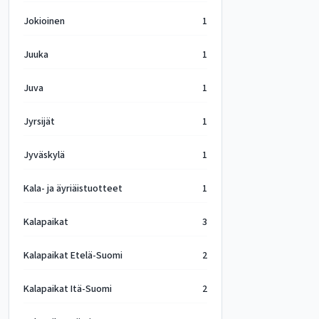
Jokioinen
1
Juuka
1
Juva
1
Jyrsijät
1
Jyväskylä
1
Kala- ja äyriäistuotteet
1
Kalapaikat
3
Kalapaikat Etelä-Suomi
2
Kalapaikat Itä-Suomi
2