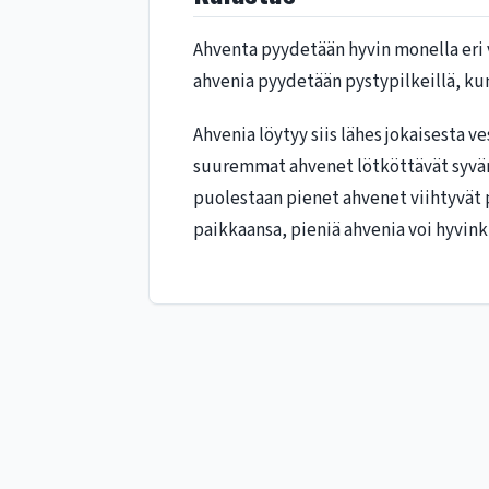
Ahventa pyydetään hyvin monella eri vi
ahvenia pyydetään pystypilkeillä, kun
Ahvenia löytyy siis lähes jokaisesta v
suuremmat ahvenet lötköttävät syvänt
puolestaan pienet ahvenet viihtyvät 
paikkaansa, pieniä ahvenia voi hyvinki