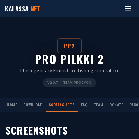
Siirry
KALASSA
.NET
☰
sisältöön
PP2
PRO PILKKI 2
The legendary Finnish ice fishing simulation
V2.0.7 — TEAM PROCYON
HOME
DOWNLOAD
SCREENSHOTS
FAQ
TEAM
DONATE
RECO
SCREENSHOTS