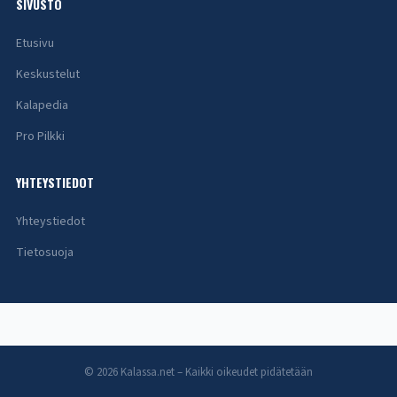
SIVUSTO
Etusivu
Keskustelut
Kalapedia
Pro Pilkki
YHTEYSTIEDOT
Yhteystiedot
Tietosuoja
© 2026 Kalassa.net – Kaikki oikeudet pidätetään