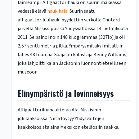
laimeampi. Alligaattorihauki on suurin makeassa
vedessä elävä
haukikala
. Suurin saatu
alligaattoriluuhauki pyydettiin verkolla Chotard-
järvellä Mississippissä Yhdysvalloissa 14. helmikuuta
2011. Se painoi noin 148 kilogrammaa (327lb) ja oli
2,57 senttimetriä pitkä. Ympärysmitaksi mitattiin
lähes 48 tuumaa. Saaja oli kalastaja Kenny Williams,
joka lahjoitti kalan Jacksonin luonnontieteelliseen
museoon.
Elinympäristö ja levinneisyys
Alligaattoriluuhauki elää Ala-Missisipin
jokilaaksoissa. Niitä löytyy Yhdysvaltojen
kaakkoisosista aina Meksikon eteläosiin saakka.