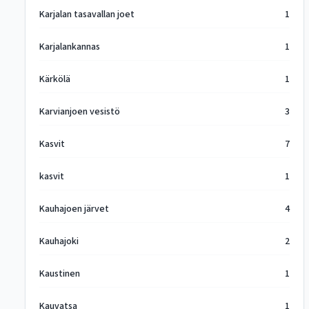
Karjalan tasavallan joet
1
Karjalankannas
1
Kärkölä
1
Karvianjoen vesistö
3
Kasvit
7
kasvit
1
Kauhajoen järvet
4
Kauhajoki
2
Kaustinen
1
Kauvatsa
1