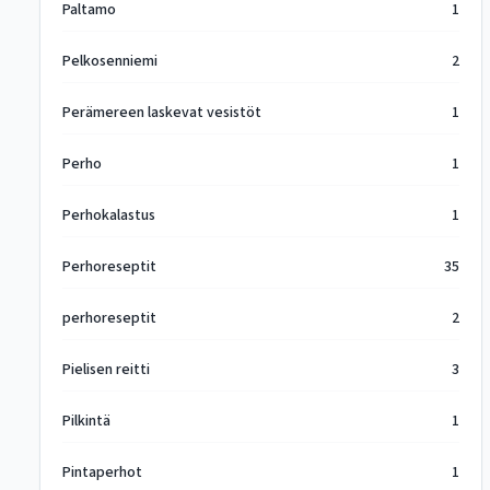
Paltamo
1
Pelkosenniemi
2
Perämereen laskevat vesistöt
1
Perho
1
Perhokalastus
1
Perhoreseptit
35
perhoreseptit
2
Pielisen reitti
3
Pilkintä
1
Pintaperhot
1