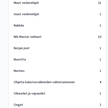
Muut vedeneläjät
21
muut vedeneläjät
1
Nakkila
1
Nils Master vieheet
10
Norjan joet
1
Nuoritta
1
Nurmes
1
Ohjeita kalastusvälineiden valmistamiseen
4
Oikeudet ja vapaudet
1
Onget
2