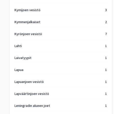
Kymijoen vesistö
3
Kymmenjalkaiset
2
Kyrönjoen vesistö
7
Lahti
1
Laivatyypit
1
Lapua
1
Lapuanjoen vesistö
1
Lapväärtinjoen vesistö
1
Leningradin alueen joet
1