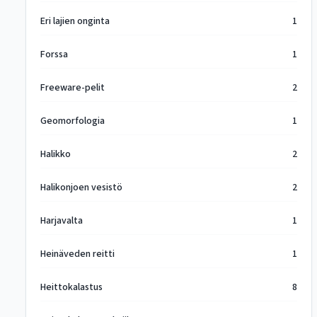
Eri lajien onginta
1
Forssa
1
Freeware-pelit
2
Geomorfologia
1
Halikko
2
Halikonjoen vesistö
2
Harjavalta
1
Heinäveden reitti
1
Heittokalastus
8