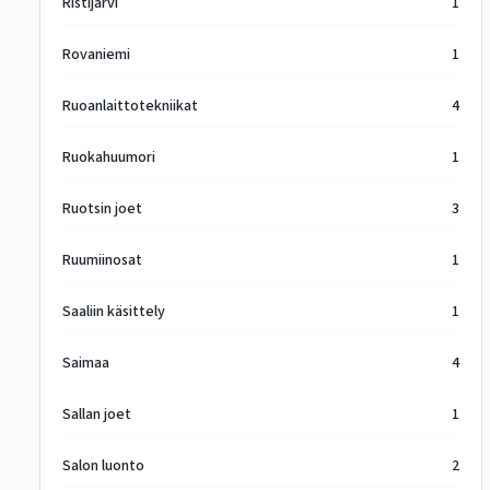
Ristijärvi
1
Rovaniemi
1
Ruoanlaittotekniikat
4
Ruokahuumori
1
Ruotsin joet
3
Ruumiinosat
1
Saaliin käsittely
1
Saimaa
4
Sallan joet
1
Salon luonto
2