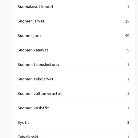
Suomalaiset lehdet
1
Suomen järvet
25
Suomen joet
40
Suomen kanavat
9
Suomen taloushistoria
1
Suomen tekojärvet
2
Suomen valtion virastot
1
Suomen vesistöt
1
Syötit
3
Taivalkoski
1