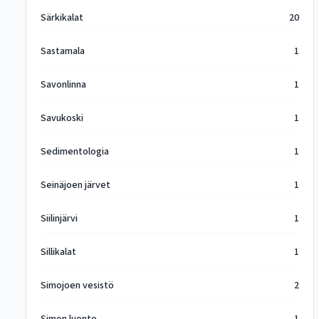
Särkikalat
20
Sastamala
1
Savonlinna
1
Savukoski
1
Sedimentologia
1
Seinäjoen järvet
1
Siilinjärvi
1
Sillikalat
1
Simojoen vesistö
2