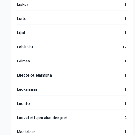
Lieksa
1
Lieto
1
Liljat
1
Lohikalat
12
Loimaa
1
Luettelot eläimistä
1
Luokannimi
1
Luonto
1
Luovutettujen alueiden joet
2
Maatalous
1