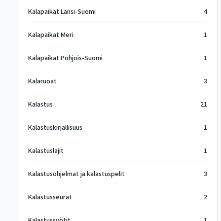
Kalapaikat Länsi-Suomi
4
Kalapaikat Meri
1
Kalapaikat Pohjois-Suomi
1
Kalaruoat
3
Kalastus
21
Kalastuskirjallisuus
1
Kalastuslajit
1
Kalastusohjelmat ja kalastuspelit
3
Kalastusseurat
2
Kalastussyötit
1