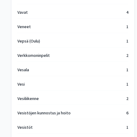
Vavat
4
Veneet
1
Vepsä (Oulu)
1
Verkkomoninpelit
2
Vesala
1
Vesi
1
Vesiliikenne
2
Vesistöjen kunnostus ja hoito
6
Vesistöt
1