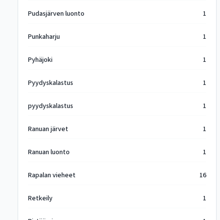
Pudasjärven luonto
1
Punkaharju
1
Pyhäjoki
1
Pyydyskalastus
1
pyydyskalastus
1
Ranuan järvet
1
Ranuan luonto
1
Rapalan vieheet
16
Retkeily
1