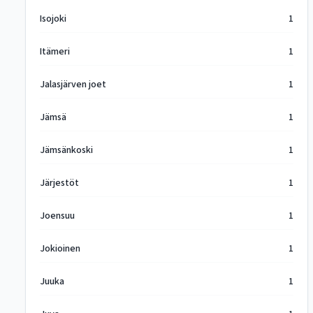
Isojoki
1
Itämeri
1
Jalasjärven joet
1
Jämsä
1
Jämsänkoski
1
Järjestöt
1
Joensuu
1
Jokioinen
1
Juuka
1