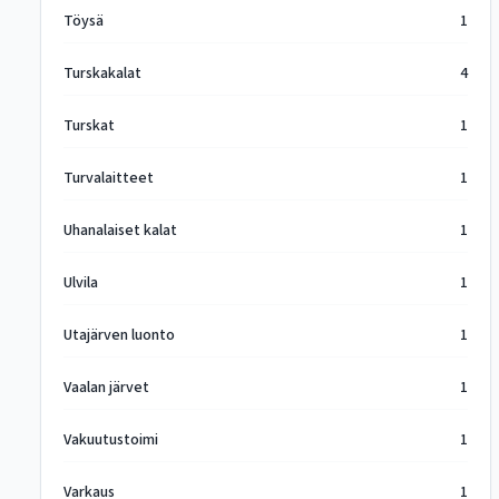
Töysä
1
Turskakalat
4
Turskat
1
Turvalaitteet
1
Uhanalaiset kalat
1
Ulvila
1
Utajärven luonto
1
Vaalan järvet
1
Vakuutustoimi
1
Varkaus
1