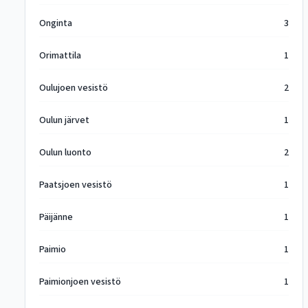
Onginta
3
Orimattila
1
Oulujoen vesistö
2
Oulun järvet
1
Oulun luonto
2
Paatsjoen vesistö
1
Päijänne
1
Paimio
1
Paimionjoen vesistö
1