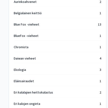
Aurinkoahvenet
2
Belgialainen keittiö
1
Blue Fox -vieheet
13
BlueFox -vieheet
1
Chromista
1
Daiwan vieheet
4
Ekologia
3
Eläinsairaudet
1
Eri kalalajien heittokalastus
2
Eri kalojen onginta
1