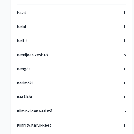
Kavit
1
Kelat
1
Keltit
1
Kemijoen vesistö
6
Kengät
1
Kerimäki
1
Kesälahti
1
Kiiminkijoen vesistö
6
Kiinnitystarvikkeet
1