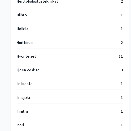
Heittokalastustekniikat
2
Hiihto
1
Hollola
1
Huittinen
2
Hyönteiset
11
Iijoen vesistö
3
Iin luonto
1
Ilmajoki
1
Imatra
1
Inari
1