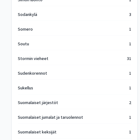
Simon luonto
1
Sodankylä
3
Somero
1
Soutu
1
Stormin vieheet
31
Sudenkorennot
1
Sukellus
1
Suomalaiset järjestöt
2
Suomalaiset jumalat ja taruolennot
1
Suomalaiset keksijät
1