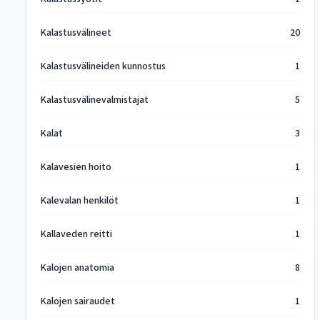
Kalastusvälineet
20
Kalastusvälineiden kunnostus
1
Kalastusvälinevalmistajat
5
Kalat
3
Kalavesien hoito
1
Kalevalan henkilöt
1
Kallaveden reitti
1
Kalojen anatomia
8
Kalojen sairaudet
1