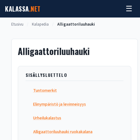
Siirry
KALASSA
.NET
☰
sisältöön
Etusivu
/
Kalapedia
/
Alligaattoriluuhauki
Alligaattoriluuhauki
SISÄLLYSLUETTELO
Tuntomerkit
Elinympäristö ja levinneisyys
Urheilukalastus
Alligaattoriluuhauki ruokakalana