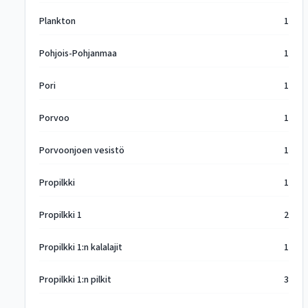
Plankton
1
Pohjois-Pohjanmaa
1
Pori
1
Porvoo
1
Porvoonjoen vesistö
1
Propilkki
1
Propilkki 1
2
Propilkki 1:n kalalajit
1
Propilkki 1:n pilkit
3