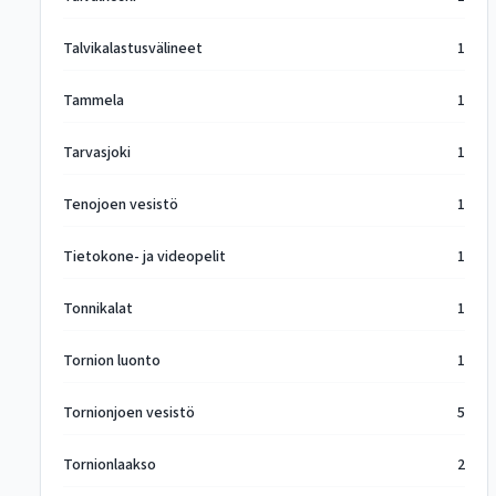
Talvikalastusvälineet
1
Tammela
1
Tarvasjoki
1
Tenojoen vesistö
1
Tietokone- ja videopelit
1
Tonnikalat
1
Tornion luonto
1
Tornionjoen vesistö
5
Tornionlaakso
2