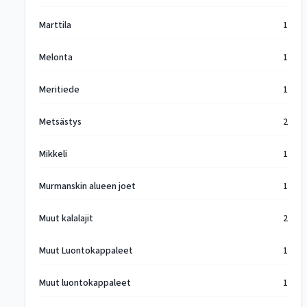
Marttila
1
Melonta
1
Meritiede
1
Metsästys
2
Mikkeli
1
Murmanskin alueen joet
1
Muut kalalajit
2
Muut Luontokappaleet
1
Muut luontokappaleet
1