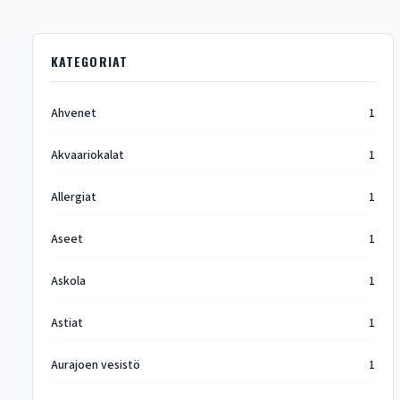
KATEGORIAT
Ahvenet
1
Akvaariokalat
1
Allergiat
1
Aseet
1
Askola
1
Astiat
1
Aurajoen vesistö
1