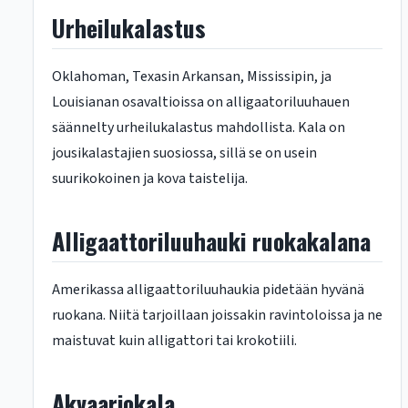
Urheilukalastus
Oklahoman, Texasin Arkansan, Mississipin, ja
Louisianan osavaltioissa on alligaatoriluuhauen
säännelty urheilukalastus mahdollista. Kala on
jousikalastajien suosiossa, sillä se on usein
suurikokoinen ja kova taistelija.
Alligaattoriluuhauki ruokakalana
Amerikassa alligaattoriluuhaukia pidetään hyvänä
ruokana. Niitä tarjoillaan joissakin ravintoloissa ja ne
maistuvat kuin alligattori tai krokotiili.
Akvaariokala