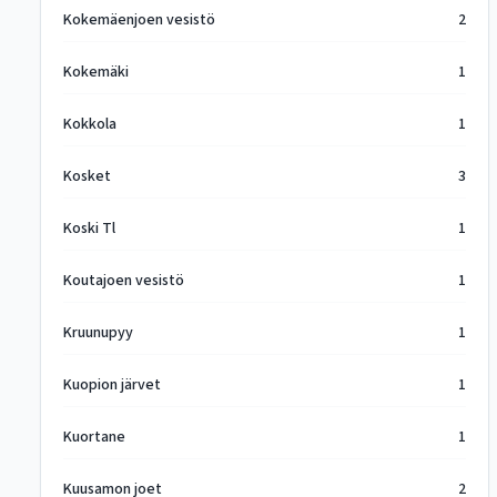
Kokemäenjoen vesistö
2
Kokemäki
1
Kokkola
1
Kosket
3
Koski Tl
1
Koutajoen vesistö
1
Kruunupyy
1
Kuopion järvet
1
Kuortane
1
Kuusamon joet
2