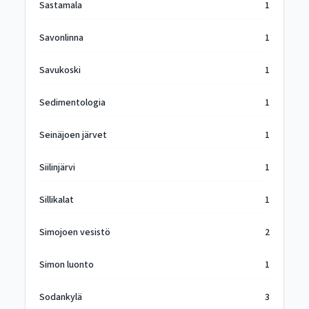
Sastamala
1
Savonlinna
1
Savukoski
1
Sedimentologia
1
Seinäjoen järvet
1
Siilinjärvi
1
Sillikalat
1
Simojoen vesistö
2
Simon luonto
1
Sodankylä
3