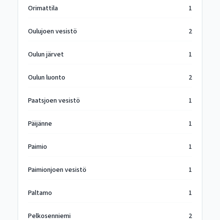
Orimattila
1
Oulujoen vesistö
2
Oulun järvet
1
Oulun luonto
2
Paatsjoen vesistö
1
Päijänne
1
Paimio
1
Paimionjoen vesistö
1
Paltamo
1
Pelkosenniemi
2