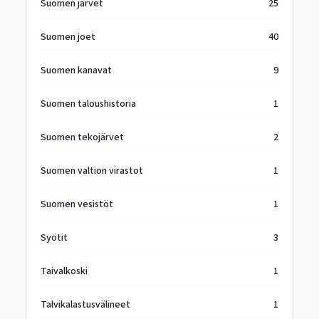
Suomen järvet
25
Suomen joet
40
Suomen kanavat
9
Suomen taloushistoria
1
Suomen tekojärvet
2
Suomen valtion virastot
1
Suomen vesistöt
1
Syötit
3
Taivalkoski
1
Talvikalastusvälineet
1