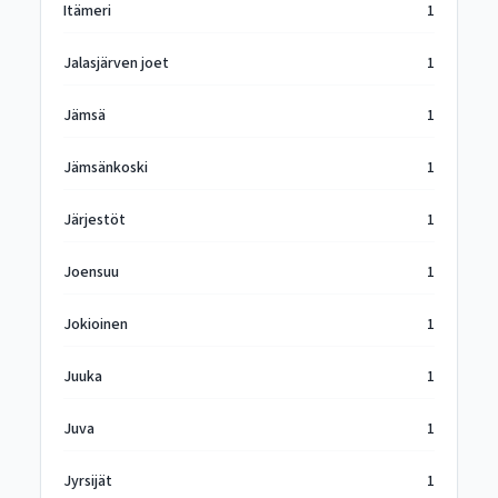
Itämeri
1
Jalasjärven joet
1
Jämsä
1
Jämsänkoski
1
Järjestöt
1
Joensuu
1
Jokioinen
1
Juuka
1
Juva
1
Jyrsijät
1