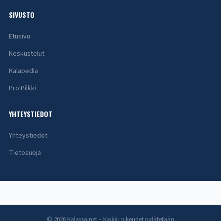
SIVUSTO
Etusivu
Keskustelut
Kalapedia
Pro Pilkki
YHTEYSTIEDOT
Yhteystiedot
Tietosuoja
© 2026 Kalassa.net – Kaikki oikeudet pidätetään