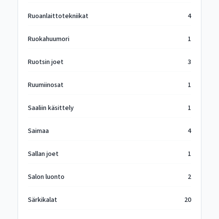
Ruoanlaittotekniikat
4
Ruokahuumori
1
Ruotsin joet
3
Ruumiinosat
1
Saaliin käsittely
1
Saimaa
4
Sallan joet
1
Salon luonto
2
Särkikalat
20