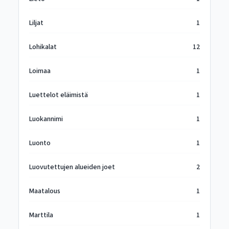
Liljat
1
Lohikalat
12
Loimaa
1
Luettelot eläimistä
1
Luokannimi
1
Luonto
1
Luovutettujen alueiden joet
2
Maatalous
1
Marttila
1