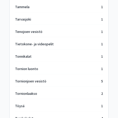
Tammela
1
Tarvasjoki
1
Tenojoen vesistö
1
Tietokone- ja videopelit
1
Tonnikalat
1
Tornion luonto
1
Tornionjoen vesistö
5
Tornionlaakso
2
Töysä
1