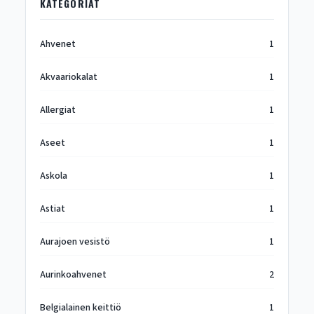
KATEGORIAT
Ahvenet
1
Akvaariokalat
1
Allergiat
1
Aseet
1
Askola
1
Astiat
1
Aurajoen vesistö
1
Aurinkoahvenet
2
Belgialainen keittiö
1