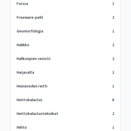
Forssa
1
Freeware-pelit
2
Geomorfologia
1
Halikko
2
Halikonjoen vesistö
2
Harjavalta
1
Heinäveden reitti
1
Heittokalastus
8
Heittokalastustekniikat
2
Hiihto
1