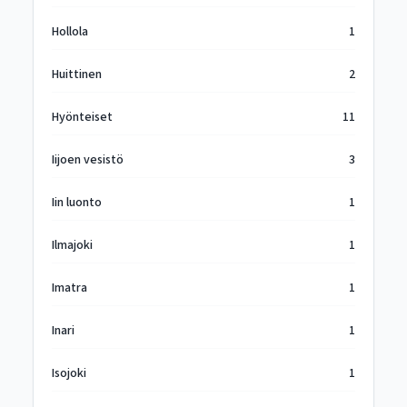
Hollola
1
Huittinen
2
Hyönteiset
11
Iijoen vesistö
3
Iin luonto
1
Ilmajoki
1
Imatra
1
Inari
1
Isojoki
1