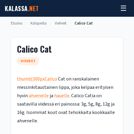
Siirry
KALASSA
.NET
☰
sisältöön
Etusivu
/
Kalapedia
/
Vieheet
/
Calico Cat
Calico Cat
VIEHEET
thumb|300pxCalico
Cat on ranskalainen
messinkitaustainen lippa, joka kelpaa erityisen
hyvin
ahvenelle
ja
hauelle
. Calico Catia on
saatavilla viidessä eri painossa: 3g, 5g, 8g, 12g ja
16g. Isoimmat koot ovat tehokkaita kookkaalle
ahvenelle.