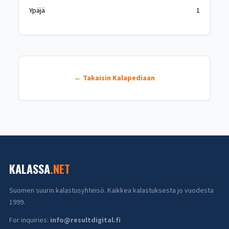
Ypäjä
1
← Takaisin Kalapediaan
KALASSA
.NET
Suomen suurin kalastusyhteisö. Kaikkea kalastuksesta jo vuodesta
1999.
For inquiries:
info@resultdigital.fi