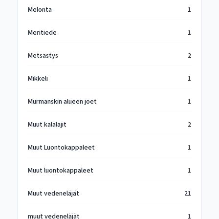
Melonta
1
Meritiede
1
Metsästys
2
Mikkeli
1
Murmanskin alueen joet
1
Muut kalalajit
2
Muut Luontokappaleet
1
Muut luontokappaleet
1
Muut vedeneläjät
21
muut vedeneläjät
1