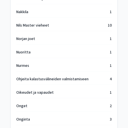
Nakkila
1
Nils Master vieheet
10
Norjan joet
1
Nuoritta
1
Nurmes
1
Ohjeita kalastusvälineiden valmistamiseen
4
Oikeudet ja vapaudet
1
Onget
2
Onginta
3