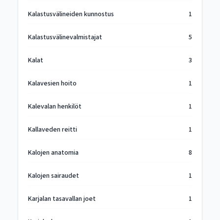
Kalastusvälineiden kunnostus
1
Kalastusvälinevalmistajat
5
Kalat
3
Kalavesien hoito
1
Kalevalan henkilöt
1
Kallaveden reitti
1
Kalojen anatomia
8
Kalojen sairaudet
1
Karjalan tasavallan joet
1