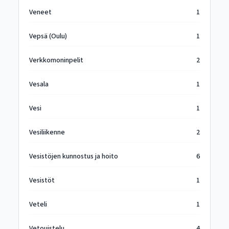
Veneet
1
Vepsä (Oulu)
1
Verkkomoninpelit
2
Vesala
1
Vesi
1
Vesiliikenne
2
Vesistöjen kunnostus ja hoito
6
Vesistöt
1
Veteli
1
Vetouistelu
4