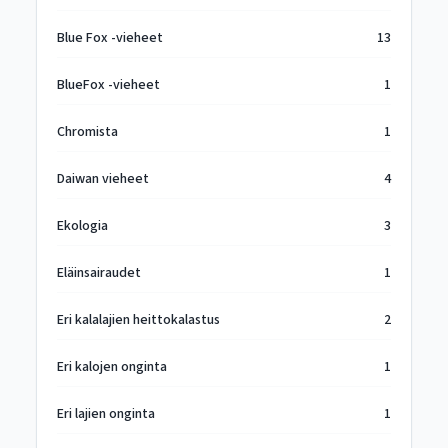
Blue Fox -vieheet
13
BlueFox -vieheet
1
Chromista
1
Daiwan vieheet
4
Ekologia
3
Eläinsairaudet
1
Eri kalalajien heittokalastus
2
Eri kalojen onginta
1
Eri lajien onginta
1