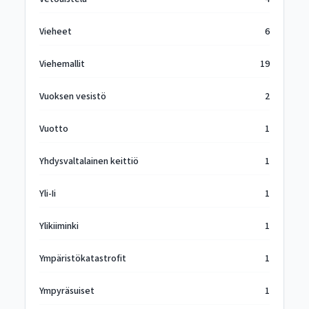
Vieheet
6
Viehemallit
19
Vuoksen vesistö
2
Vuotto
1
Yhdysvaltalainen keittiö
1
Yli-Ii
1
Ylikiiminki
1
Ympäristökatastrofit
1
Ympyräsuiset
1