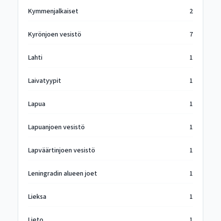
Kymmenjalkaiset
2
Kyrönjoen vesistö
7
Lahti
1
Laivatyypit
1
Lapua
1
Lapuanjoen vesistö
1
Lapväärtinjoen vesistö
1
Leningradin alueen joet
1
Lieksa
1
Lieto
1