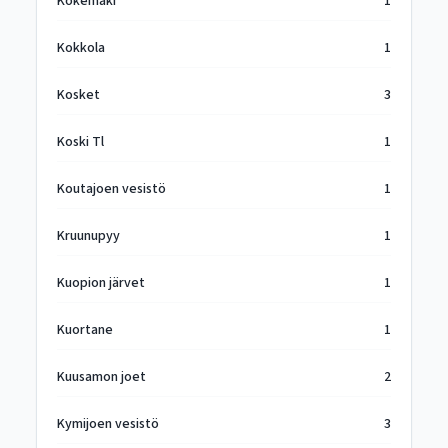
Kokemäki
1
Kokkola
1
Kosket
3
Koski Tl
1
Koutajoen vesistö
1
Kruunupyy
1
Kuopion järvet
1
Kuortane
1
Kuusamon joet
2
Kymijoen vesistö
3