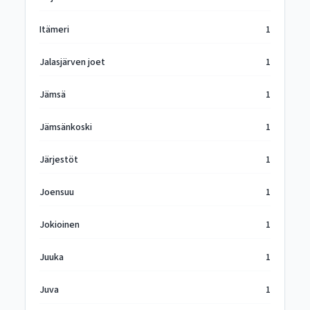
Itämeri
1
Jalasjärven joet
1
Jämsä
1
Jämsänkoski
1
Järjestöt
1
Joensuu
1
Jokioinen
1
Juuka
1
Juva
1