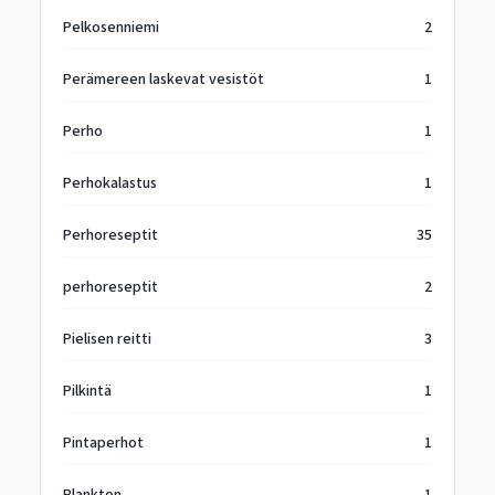
Pelkosenniemi
2
Perämereen laskevat vesistöt
1
Perho
1
Perhokalastus
1
Perhoreseptit
35
perhoreseptit
2
Pielisen reitti
3
Pilkintä
1
Pintaperhot
1