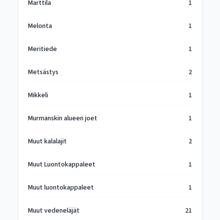
Marttila
1
Melonta
1
Meritiede
1
Metsästys
2
Mikkeli
1
Murmanskin alueen joet
1
Muut kalalajit
2
Muut Luontokappaleet
1
Muut luontokappaleet
1
Muut vedeneläjät
21