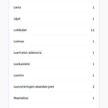
Lieto
1
Liljat
1
Lohikalat
12
Loimaa
1
Luettelot eläimistä
1
Luokannimi
1
Luonto
1
Luovutettujen alueiden joet
2
Maatalous
1