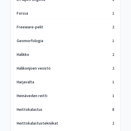
Forssa
1
Freeware-pelit
2
Geomorfologia
1
Halikko
2
Halikonjoen vesistö
2
Harjavalta
1
Heinäveden reitti
1
Heittokalastus
8
Heittokalastustekniikat
2