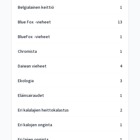
Belgialainen keittiö
1
Blue Fox -vieheet
13
BlueFox -vieheet
1
Chromista
1
Daiwan vieheet
4
Ekologia
3
Eläinsairaudet
1
Eri kalalajien heittokalastus
2
Eri kalojen onginta
1
Eri lajien onginta
1