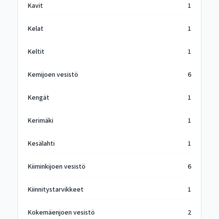
Kavit
1
Kelat
1
Keltit
1
Kemijoen vesistö
6
Kengät
1
Kerimäki
1
Kesälahti
1
Kiiminkijoen vesistö
6
Kiinnitystarvikkeet
1
Kokemäenjoen vesistö
2