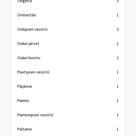
Onginta
3
Orimattila
1
Oulujoen vesistö
2
Oulun järvet
1
Oulun luonto
2
Paatsjoen vesistö
1
Päijänne
1
Paimio
1
Paimionjoen vesistö
1
Paltamo
1