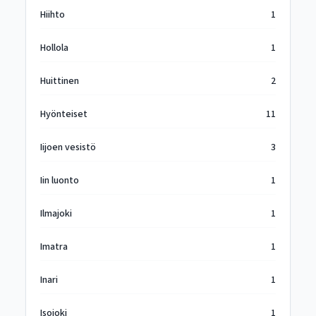
Hiihto
1
Hollola
1
Huittinen
2
Hyönteiset
11
Iijoen vesistö
3
Iin luonto
1
Ilmajoki
1
Imatra
1
Inari
1
Isojoki
1