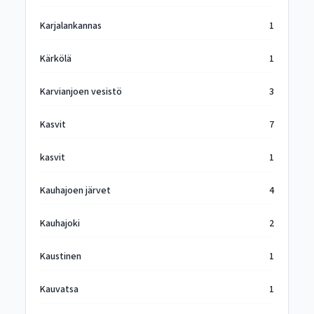
Karjalankannas
1
Kärkölä
1
Karvianjoen vesistö
3
Kasvit
7
kasvit
1
Kauhajoen järvet
4
Kauhajoki
2
Kaustinen
1
Kauvatsa
1