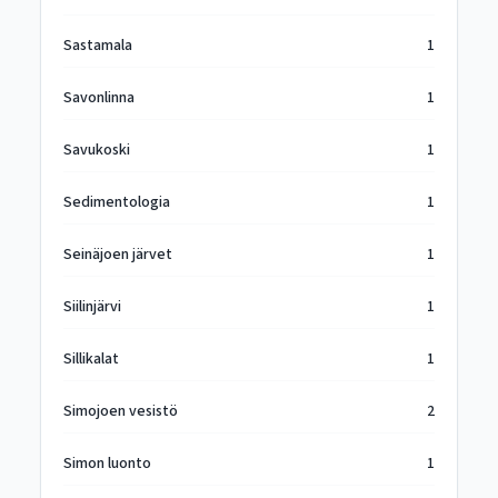
Sastamala
1
Savonlinna
1
Savukoski
1
Sedimentologia
1
Seinäjoen järvet
1
Siilinjärvi
1
Sillikalat
1
Simojoen vesistö
2
Simon luonto
1