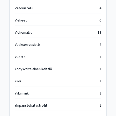
Vetouistelu
4
Vieheet
6
Viehemallit
19
Vuoksen vesistö
2
Vuotto
1
Yhdysvaltalainen keittiö
1
Yli-Ii
1
Ylikiiminki
1
Ympäristökatastrofit
1