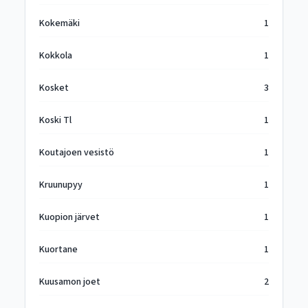
Kokemäki
1
Kokkola
1
Kosket
3
Koski Tl
1
Koutajoen vesistö
1
Kruunupyy
1
Kuopion järvet
1
Kuortane
1
Kuusamon joet
2