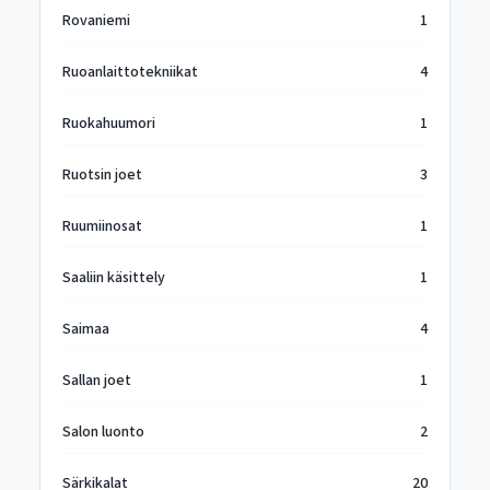
Rovaniemi
1
Ruoanlaittotekniikat
4
Ruokahuumori
1
Ruotsin joet
3
Ruumiinosat
1
Saaliin käsittely
1
Saimaa
4
Sallan joet
1
Salon luonto
2
Särkikalat
20