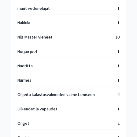
muut vedeneläjät
1
Nakkila
1
Nils Master vieheet
10
Norjan joet
1
Nuoritta
1
Nurmes
1
Ohjeita kalastusvälineiden valmistamiseen
4
Oikeudet ja vapaudet
1
Onget
2