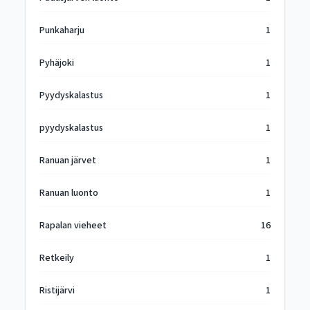
Punkaharju
1
Pyhäjoki
1
Pyydyskalastus
1
pyydyskalastus
1
Ranuan järvet
1
Ranuan luonto
1
Rapalan vieheet
16
Retkeily
1
Ristijärvi
1