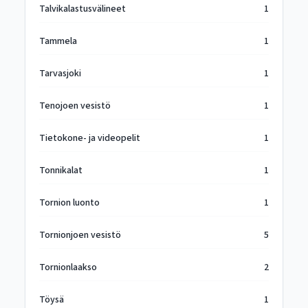
Talvikalastusvälineet
1
Tammela
1
Tarvasjoki
1
Tenojoen vesistö
1
Tietokone- ja videopelit
1
Tonnikalat
1
Tornion luonto
1
Tornionjoen vesistö
5
Tornionlaakso
2
Töysä
1