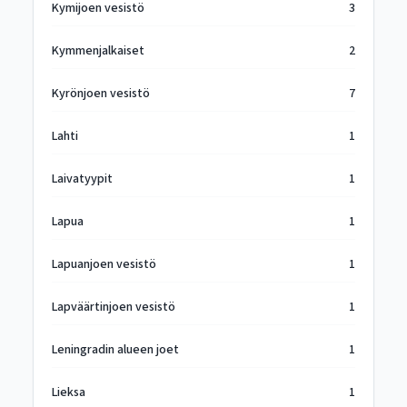
Kymijoen vesistö
3
Kymmenjalkaiset
2
Kyrönjoen vesistö
7
Lahti
1
Laivatyypit
1
Lapua
1
Lapuanjoen vesistö
1
Lapväärtinjoen vesistö
1
Leningradin alueen joet
1
Lieksa
1