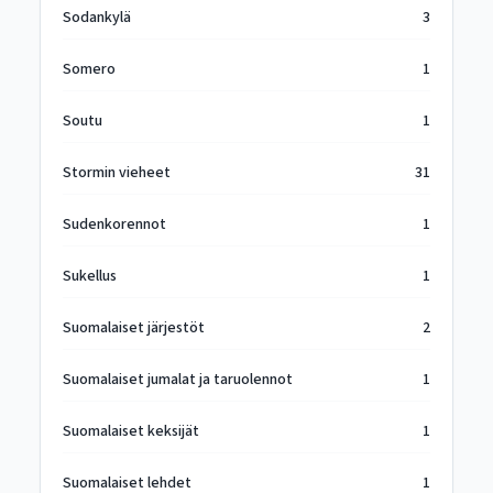
Sodankylä
3
Somero
1
Soutu
1
Stormin vieheet
31
Sudenkorennot
1
Sukellus
1
Suomalaiset järjestöt
2
Suomalaiset jumalat ja taruolennot
1
Suomalaiset keksijät
1
Suomalaiset lehdet
1