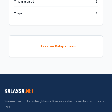
Ympyräsuiset
1
Ypäjä
1
← Takaisin Kalapediaan
KALASSA
.NET
Suomen suurin kalastusyhteisö. Kaikkea kalastuksesta jo vuodesta
1999.