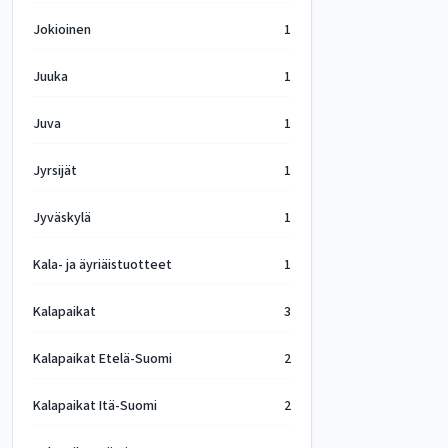
Jokioinen
1
Juuka
1
Juva
1
Jyrsijät
1
Jyväskylä
1
Kala- ja äyriäistuotteet
1
Kalapaikat
3
Kalapaikat Etelä-Suomi
2
Kalapaikat Itä-Suomi
2