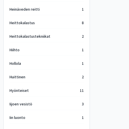
Heinäveden reitti
1
Heittokalastus
8
Heittokalastustekniikat
2
Hiihto
1
Hollola
1
Huittinen
2
Hyönteiset
11
Iijoen vesistö
3
Iin luonto
1