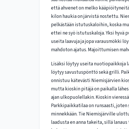
että ahvenet on melko kääpiöityneitä,
kilon haukia on järvistä nostettu. Ni
pelkästään istutuskaloihin, koska m
ettei ne syö istutuskaloja. Yksi hyvä 
useita laavuja ja jopa varausmökki lö
mahdoton ajatus. Majoittumisen mah
Lisäksi löytyy useita nuotiopaikkoja 
löytyy savustuspönttö sekä grilli. P
onnistuu kätevästi Niemisjärvien kiosk
mutta kioskin pitäjä on paikalla lähes
ajan ulkopuolellakin. Kioskin vieressä
Parkkipaikkatilaa on runsaasti, joten
minnekkään. Tie Niemisjärville ulott
laadusta en anna takeita, sillä lanaus 