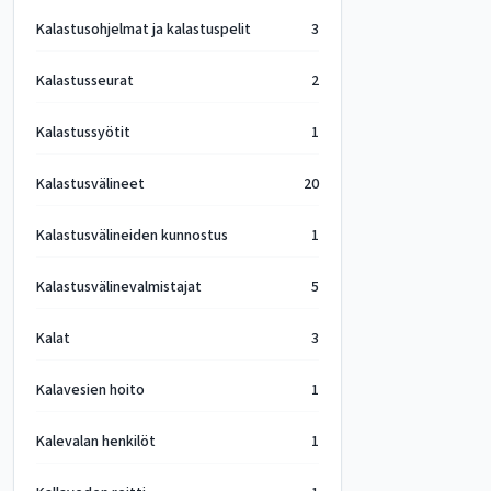
Kalastusohjelmat ja kalastuspelit
3
Kalastusseurat
2
Kalastussyötit
1
Kalastusvälineet
20
Kalastusvälineiden kunnostus
1
Kalastusvälinevalmistajat
5
Kalat
3
Kalavesien hoito
1
Kalevalan henkilöt
1