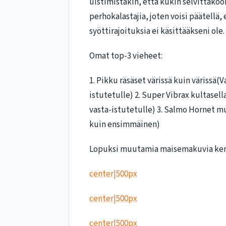
uistimistakin, että kukin selvittäköö
perhokalastajia, joten voisi päätellä, e
syöttirajoituksia ei käsittääkseni ole.
Omat top-3 vieheet:
1. Pikku räsäset värissä kuin värissä
istutetulle) 2. Super Vibrax kultasella
vasta-istutetulle) 3. Salmo Hornet 
kuin ensimmäinen)
Lopuksi muutamia maisemakuvia ke
center|500px
center|500px
center|500px