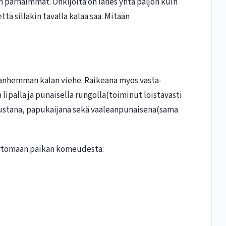
n parhaimmat. Onkijoita on lähes yhtä paljon kuin
ttä silläkin tavalla kalaa saa. Mitään
(Vanhemman kalan viehe. Räikeänä myös vasta-
 lipalla ja punaisella rungolla(toiminut loistavasti
mustana, papukaijana sekä vaaleanpunaisena(sama
rtomaan paikan komeudesta: