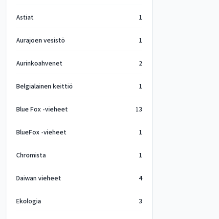
Astiat
1
Aurajoen vesistö
1
Aurinkoahvenet
2
Belgialainen keittiö
1
Blue Fox -vieheet
13
BlueFox -vieheet
1
Chromista
1
Daiwan vieheet
4
Ekologia
3