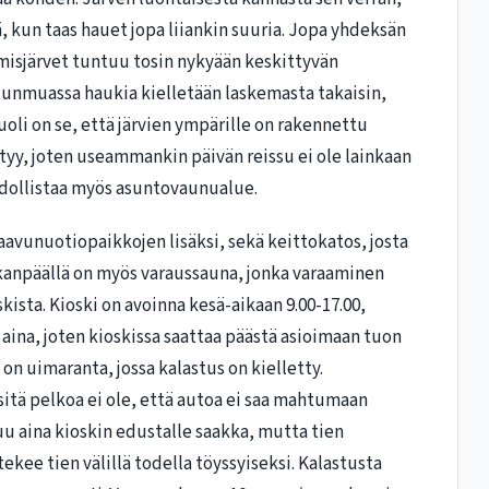
 kun taas hauet jopa liiankin suuria. Jopa yhdeksän
emisjärvet tuntuu tosin nykyään keskittyvän
uunmuassa haukia kielletään laskemasta takaisin,
puoli on se, että järvien ympärille on rakennettu
ytyy, joten useammankin päivän reissu ei ole lainkaan
dollistaa myös asuntovaunualue.
laavunuotiopaikkojen lisäksi, sekä keittokatos, josta
aikanpäällä on myös varaussauna, jonka varaaminen
ista. Kioski on avoinna kesä-aikaan 9.00-17.00,
 aina, joten kioskissa saattaa päästä asioimaan tuon
 on uimaranta, jossa kalastus on kielletty.
 sitä pelkoa ei ole, että autoa ei saa mahtumaan
uu aina kioskin edustalle saakka, mutta tien
tekee tien välillä todella töyssyiseksi. Kalastusta