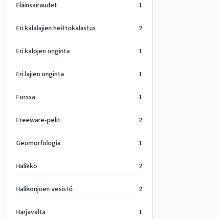
Eläinsairaudet
1
Eri kalalajien heittokalastus
2
Eri kalojen onginta
1
Eri lajien onginta
1
Forssa
1
Freeware-pelit
2
Geomorfologia
1
Halikko
2
Halikonjoen vesistö
2
Harjavalta
1