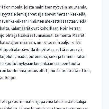
itä on monia, joista mainitsen nyt vain muutamia.
syyttä. Niemisjärvet sijaitsevat metsän keskellä,
sin ruuhka-aikaan ihmisten mekastus saattaa viedä
alta. Kalamäärät ovat kohdillaan. Noin kerran
rjolohta ja lisäksi satunnaisesti taimenta. Määrät
alastajien määrään, niin ei se niin paljon enää
Villipohjolan sivuilla ilmoitetaan että seuraavia
, kirjolohi, made, puronieriä, siika ja taimen. Tähän
 ole kuullut nykyään kenenkään saaneen tuolta
ta on kuulemma joskus ollut, mutta tiedä sitä sitten,
han kelpo.
uteta ja suurimmat on jopa viisi kiloisia. Jalokaloja
 kohden. Järven luontaisesta kannasta sen verran,