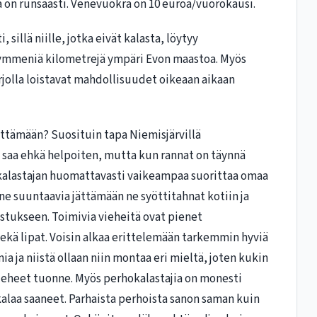
 on runsaasti. Venevuokra on 10 euroa/vuorokausi.
 sillä niille, jotka eivät kalasta, löytyy
ymmeniä kilometrejä ympäri Evon maastoa. Myös
rjolla loistavat mahdollisuudet oikeaan aikaan
rittämään? Suosituin tapa Niemisjärvillä
a saa ehkä helpoiten, mutta kun rannat on täynnä
sakalastajan huomattavasti vaikeampaa suorittaa omaa
ne suuntaavia jättämään ne syöttitahnat kotiin ja
tukseen. Toimivia vieheitä ovat pienet
ekä lipat. Voisin alkaa erittelemään tarkemmin hyviä
a ja niistä ollaan niin montaa eri mieltä, joten kukin
ieheet tuonne. Myös perhokalastajia on monesti
kalaa saaneet. Parhaista perhoista sanon saman kuin