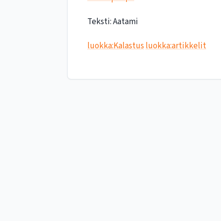
Teksti: Aatami
luokka:Kalastus
luokka:artikkelit