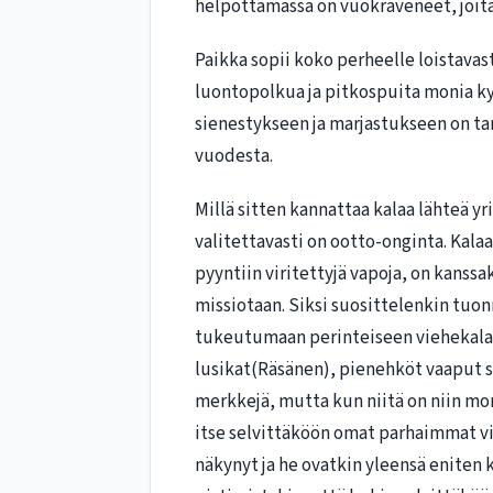
helpottamassa on vuokraveneet, joita
Paikka sopii koko perheelle loistavasti,
luontopolkua ja pitkospuita monia k
sienestykseen ja marjastukseen on ta
vuodesta.
Millä sitten kannattaa kalaa lähteä y
valitettavasti on ootto-onginta. Kala
pyyntiin viritettyjä vapoja, on kans
missiotaan. Siksi suosittelenkin tuon
tukeutumaan perinteiseen viehekalas
lusikat(Räsänen), pienehköt vaaput s
merkkejä, mutta kun niitä on niin moni
itse selvittäköön omat parhaimmat v
näkynyt ja he ovatkin yleensä eniten 