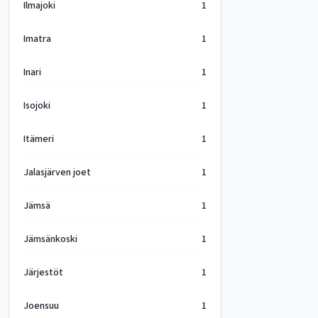
Ilmajoki
1
Imatra
1
Inari
1
Isojoki
1
Itämeri
1
Jalasjärven joet
1
Jämsä
1
Jämsänkoski
1
Järjestöt
1
Joensuu
1