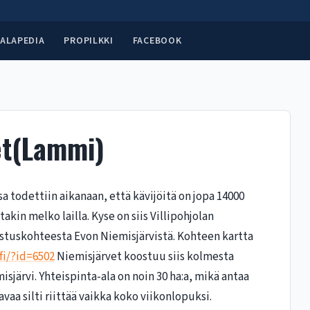
ALAPEDIA
PROPILKKI
FACEBOOK
et(Lammi)
a todettiin aikanaan, että kävijöitä on jopa 14000
kin melko lailla. Kyse on siis Villipohjolan
astuskohteesta Evon Niemisjärvistä. Kohteen kartta
fi/?id=6502
Niemisjärvet koostuu siis kolmesta
isjärvi. Yhteispinta-ala on noin 30 ha:a, mikä antaa
aa silti riittää vaikka koko viikonlopuksi.