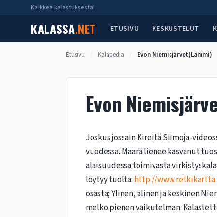
Siirry
Kaikkea kalastuksesta!
sisältöön
KALASSA
.NET
ETUSIVU
KESKUSTELUT
K
Etusivu
/
Kalapedia
/
Evon Niemisjärvet(Lammi)
Evon Niemisjärv
Joskus jossain Kireitä Siimoja-videoss
vuodessa. Määrä lienee kasvanut tuosta
alaisuudessa toimivasta virkistyskal
löytyy tuolta:
http://www.retkikartta.
osasta; Ylinen, alinen ja keskinen Niem
melko pienen vaikutelman. Kalastettav