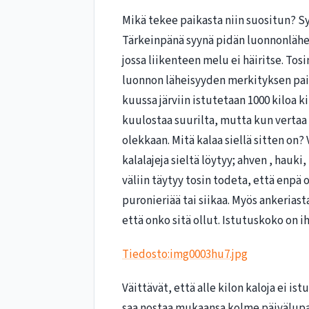
Mikä tekee paikasta niin suositun? Sy
Tärkeinpänä syynä pidän luonnonlähei
jossa liikenteen melu ei häiritse. To
luonnon läheisyyden merkityksen paik
kuussa järviin istutetaan 1000 kiloa ki
kuulostaa suurilta, mutta kun vertaa k
olekkaan. Mitä kalaa siellä sitten on? 
kalalajeja sieltä löytyy; ahven , hauki
väliin täytyy tosin todeta, että enpä
puronieriää tai siikaa. Myös ankerias
että onko sitä ollut. Istutuskoko on i
Tiedosto:img0003hu7.jpg
Väittävät, että alle kilon kaloja ei ist
saa nostaa mukaansa kolme päivälupaa