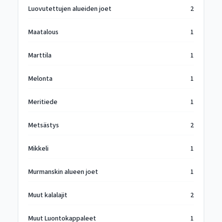
Luovutettujen alueiden joet
2
Maatalous
1
Marttila
1
Melonta
1
Meritiede
1
Metsästys
2
Mikkeli
1
Murmanskin alueen joet
1
Muut kalalajit
2
Muut Luontokappaleet
1