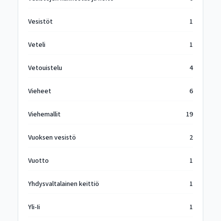
Vesistöt
1
Veteli
1
Vetouistelu
4
Vieheet
6
Viehemallit
19
Vuoksen vesistö
2
Vuotto
1
Yhdysvaltalainen keittiö
1
Yli-Ii
1