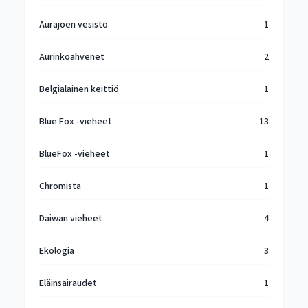
Aurajoen vesistö
1
Aurinkoahvenet
2
Belgialainen keittiö
1
Blue Fox -vieheet
13
BlueFox -vieheet
1
Chromista
1
Daiwan vieheet
4
Ekologia
3
Eläinsairaudet
1