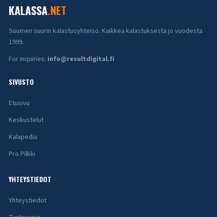
KALASSA
.NET
Suomen suurin kalastusyhteisö. Kaikkea kalastuksesta jo vuodesta
1999.
For inquiries:
info@resultdigital.fi
SIVUSTO
Etusivu
Keskustelut
Kalapedia
Pro Pilkki
YHTEYSTIEDOT
Yhteystiedot