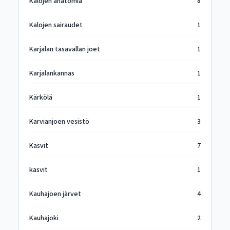
Kalojen anatomia
8
Kalojen sairaudet
1
Karjalan tasavallan joet
1
Karjalankannas
1
Kärkölä
1
Karvianjoen vesistö
3
Kasvit
7
kasvit
1
Kauhajoen järvet
4
Kauhajoki
2