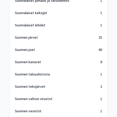
Suomalaiset jumalat ja taruolennot
1
Suomalaiset keksijät
1
Suomalaiset lehdet
1
Suomen järvet
25
Suomen joet
40
Suomen kanavat
9
Suomen taloushistoria
1
Suomen tekojärvet
2
Suomen valtion virastot
1
Suomen vesistöt
1