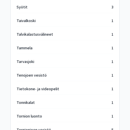
Syötit
3
Taivalkoski
1
Talvikalastusvälineet
1
Tammela
1
Tarvasjoki
1
Tenojoen vesistö
1
Tietokone- ja videopelit
1
Tonnikalat
1
Tornion luonto
1