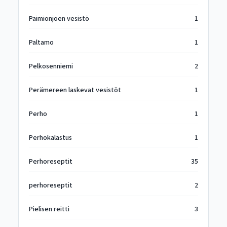
Paimionjoen vesistö
1
Paltamo
1
Pelkosenniemi
2
Perämereen laskevat vesistöt
1
Perho
1
Perhokalastus
1
Perhoreseptit
35
perhoreseptit
2
Pielisen reitti
3