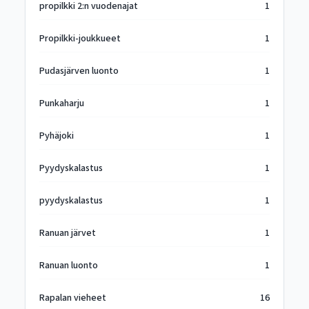
propilkki 2:n vuodenajat
1
Propilkki-joukkueet
1
Pudasjärven luonto
1
Punkaharju
1
Pyhäjoki
1
Pyydyskalastus
1
pyydyskalastus
1
Ranuan järvet
1
Ranuan luonto
1
Rapalan vieheet
16