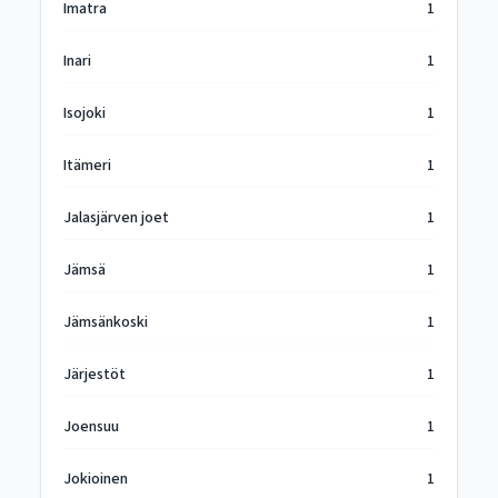
Imatra
1
Inari
1
Isojoki
1
Itämeri
1
Jalasjärven joet
1
Jämsä
1
Jämsänkoski
1
Järjestöt
1
Joensuu
1
Jokioinen
1