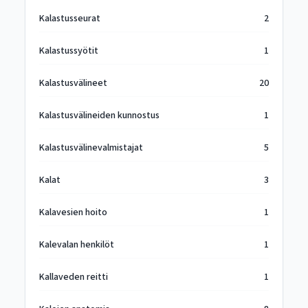
Kalastusseurat
2
Kalastussyötit
1
Kalastusvälineet
20
Kalastusvälineiden kunnostus
1
Kalastusvälinevalmistajat
5
Kalat
3
Kalavesien hoito
1
Kalevalan henkilöt
1
Kallaveden reitti
1