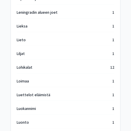
Leningradin alueen joet
1
Lieksa
1
Lieto
1
Liljat
1
Lohikalat
12
Loimaa
1
Luettelot eläimistä
1
Luokannimi
1
Luonto
1