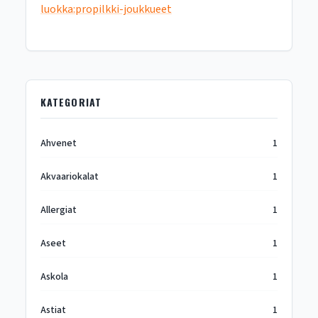
luokka:propilkki-joukkueet
KATEGORIAT
Ahvenet
1
Akvaariokalat
1
Allergiat
1
Aseet
1
Askola
1
Astiat
1