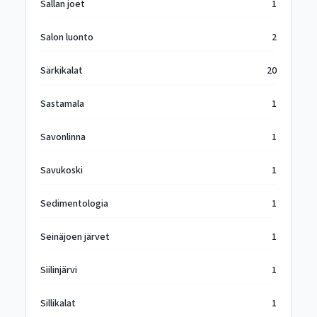
Sallan joet
1
Salon luonto
2
Särkikalat
20
Sastamala
1
Savonlinna
1
Savukoski
1
Sedimentologia
1
Seinäjoen järvet
1
Siilinjärvi
1
Sillikalat
1