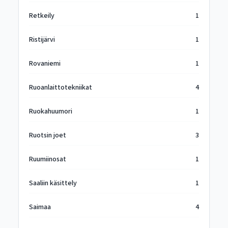
Retkeily
1
Ristijärvi
1
Rovaniemi
1
Ruoanlaittotekniikat
4
Ruokahuumori
1
Ruotsin joet
3
Ruumiinosat
1
Saaliin käsittely
1
Saimaa
4