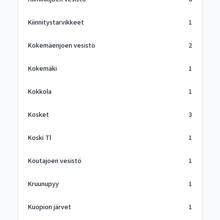
Kiinnitystarvikkeet
1
Kokemäenjoen vesistö
2
Kokemäki
1
Kokkola
1
Kosket
3
Koski Tl
1
Koutajoen vesistö
1
Kruunupyy
1
Kuopion järvet
1