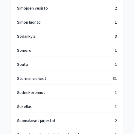
Simojoen vesistö
2
Simon luonto
1
Sodankylä
3
Somero
1
Soutu
1
Stormin vieheet
31
Sudenkorennot
1
Sukellus
1
Suomalaiset järjestöt
2