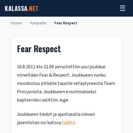
Siirry
KALASSA
.NET
☰
sisältöön
Etusivu
/
Kalapedia
/
Fear Respect
Fear Respect
16.8.2011 klo 21.00 perustettiin uusi joukkue
nimeltään Fear & Respect. Joukkueen runko
muodostuu pitkälle tauolle vetäytyneestä Team
Procyonista. Joukkueen ensimmäiseksi
kapteeniksi valittiin Juge.
Joukkueen tiedot ja ajantasalla olevan
jäsenlistan voi katsoa
täältä