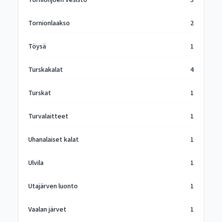
Tornionjoen vesistö
5
Tornionlaakso
2
Töysä
1
Turskakalat
4
Turskat
1
Turvalaitteet
1
Uhanalaiset kalat
1
Ulvila
1
Utajärven luonto
1
Vaalan järvet
1