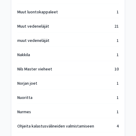
Muut luontokappaleet
1
Muut vedeneläjät
21
muut vedeneläjät
1
Nakkila
1
Nils Master vieheet
10
Norjan joet
1
Nuoritta
1
Nurmes
1
Ohjeita kalastusvälineiden valmistamiseen
4