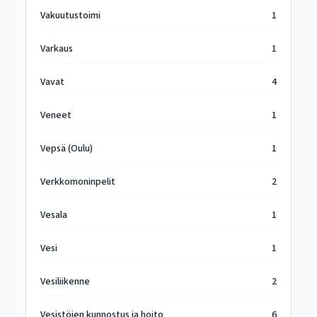
Vakuutustoimi
1
Varkaus
1
Vavat
4
Veneet
1
Vepsä (Oulu)
1
Verkkomoninpelit
2
Vesala
1
Vesi
1
Vesiliikenne
2
Vesistöjen kunnostus ja hoito
6