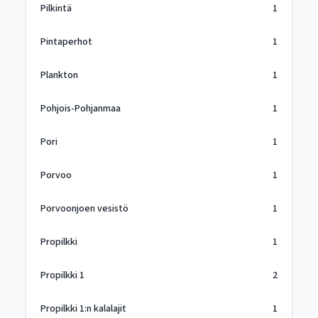
Pilkintä
1
Pintaperhot
1
Plankton
1
Pohjois-Pohjanmaa
1
Pori
1
Porvoo
1
Porvoonjoen vesistö
1
Propilkki
1
Propilkki 1
2
Propilkki 1:n kalalajit
1