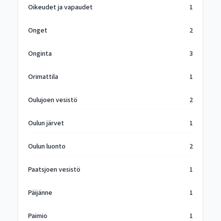
Oikeudet ja vapaudet
1
Onget
2
Onginta
3
Orimattila
1
Oulujoen vesistö
2
Oulun järvet
1
Oulun luonto
2
Paatsjoen vesistö
1
Päijänne
1
Paimio
1