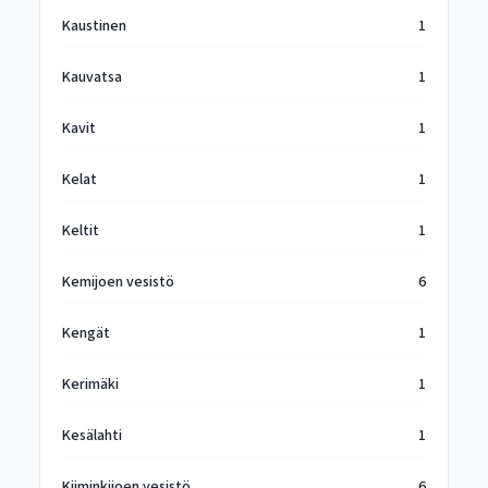
Kaustinen
1
Kauvatsa
1
Kavit
1
Kelat
1
Keltit
1
Kemijoen vesistö
6
Kengät
1
Kerimäki
1
Kesälahti
1
Kiiminkijoen vesistö
6