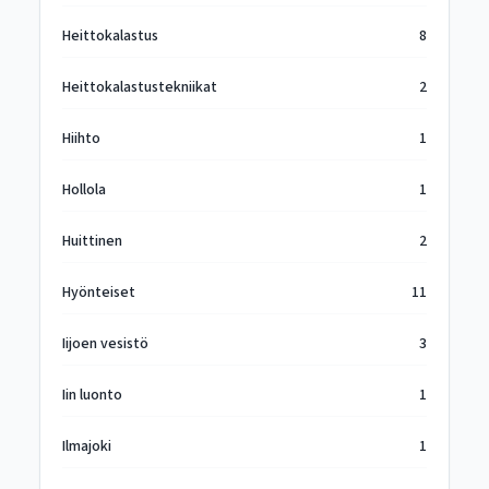
Heittokalastus
8
Heittokalastustekniikat
2
Hiihto
1
Hollola
1
Huittinen
2
Hyönteiset
11
Iijoen vesistö
3
Iin luonto
1
Ilmajoki
1