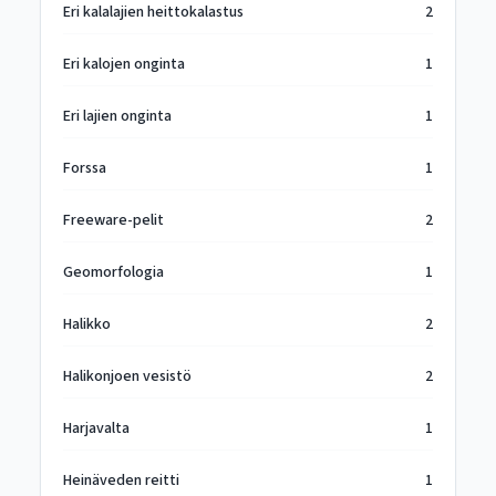
Eri kalalajien heittokalastus
2
Eri kalojen onginta
1
Eri lajien onginta
1
Forssa
1
Freeware-pelit
2
Geomorfologia
1
Halikko
2
Halikonjoen vesistö
2
Harjavalta
1
Heinäveden reitti
1