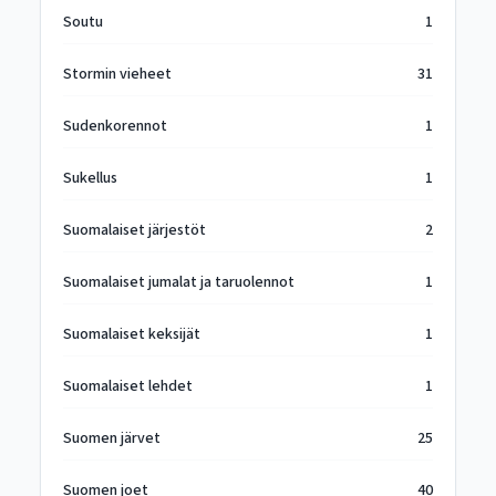
Soutu
1
Stormin vieheet
31
Sudenkorennot
1
Sukellus
1
Suomalaiset järjestöt
2
Suomalaiset jumalat ja taruolennot
1
Suomalaiset keksijät
1
Suomalaiset lehdet
1
Suomen järvet
25
Suomen joet
40