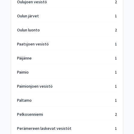
Oulujoen vesistö
2
Oulun järvet
1
Oulun luonto
2
Paatsjoen vesistö
1
Päijänne
1
Paimio
1
Paimionjoen vesistö
1
Paltamo
1
Pelkosenniemi
2
Perämereen laskevat vesistöt
1