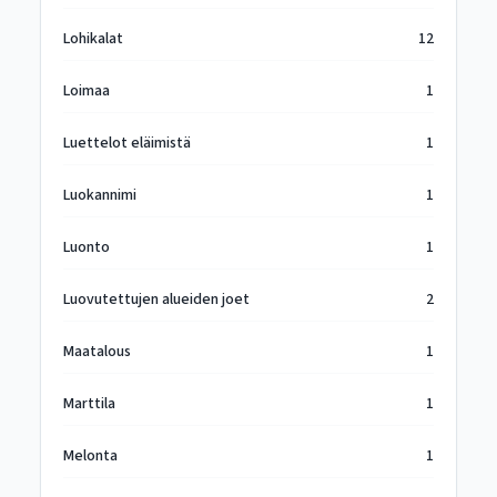
Lohikalat
12
Loimaa
1
Luettelot eläimistä
1
Luokannimi
1
Luonto
1
Luovutettujen alueiden joet
2
Maatalous
1
Marttila
1
Melonta
1