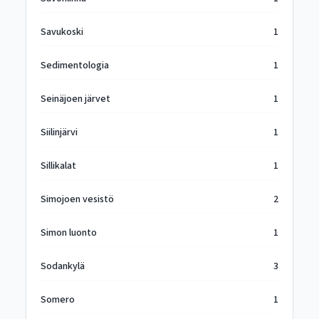
Savukoski
1
Sedimentologia
1
Seinäjoen järvet
1
Siilinjärvi
1
Sillikalat
1
Simojoen vesistö
2
Simon luonto
1
Sodankylä
3
Somero
1