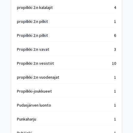
propilkki 2:n kalalajit
4
propilkki 2:n pilkit
1
Propilkki 2:n pilkit
6
Propilkki 2:n vavat
3
Propilkki 2:n vesistöt
10
propilkki 2:n vuodenajat
1
Propilkki-joukkueet
1
Pudasjärven luonto
1
Punkaharju
1