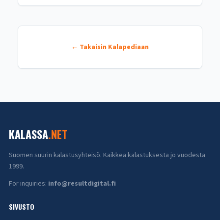
← Takaisin Kalapediaan
KALASSA
.NET
Suomen suurin kalastusyhteisö. Kaikkea kalastuksesta jo vuodesta
1999.
For inquiries:
info@resultdigital.fi
SIVUSTO