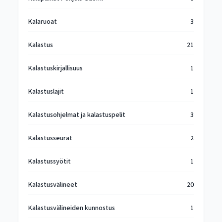
Kalaruoat
3
Kalastus
21
Kalastuskirjallisuus
1
Kalastuslajit
1
Kalastusohjelmat ja kalastuspelit
3
Kalastusseurat
2
Kalastussyötit
1
Kalastusvälineet
20
Kalastusvälineiden kunnostus
1