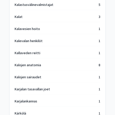
Kalastusvälinevalmistajat
5
Kalat
3
Kalavesien hoito
1
Kalevalan henkilöt
1
Kallaveden reitti
1
Kalojen anatomia
8
Kalojen sairaudet
1
Karjalan tasavallan joet
1
Karjalankannas
1
Kärkölä
1