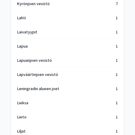
Kyrönjoen vesistö
7
Lahti
1
Laivatyypit
1
Lapua
1
Lapuanjoen vesistö
1
Lapväärtinjoen vesistö
1
Leningradin alueen joet
1
Lieksa
1
Lieto
1
Liljat
1