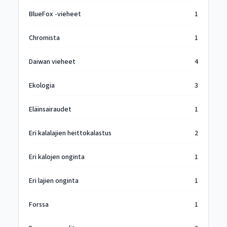
BlueFox -vieheet
1
Chromista
1
Daiwan vieheet
4
Ekologia
3
Eläinsairaudet
1
Eri kalalajien heittokalastus
2
Eri kalojen onginta
1
Eri lajien onginta
1
Forssa
1