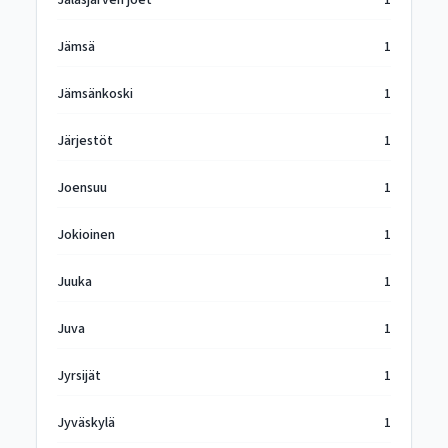
Jalasjärven joet
1
Jämsä
1
Jämsänkoski
1
Järjestöt
1
Joensuu
1
Jokioinen
1
Juuka
1
Juva
1
Jyrsijät
1
Jyväskylä
1