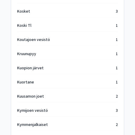
Kosket
3
Koski Tl
1
Koutajoen vesistö
1
Kruunupyy
1
Kuopion järvet
1
Kuortane
1
Kuusamon joet
2
Kymijoen vesistö
3
Kymmenjalkaiset
2