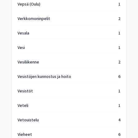
Vepsä (Oulu)
1
Verkkomoninpelit
2
Vesala
1
Vesi
1
Vesiliikenne
2
Vesistöjen kunnostus ja hoito
6
Vesistöt
1
Veteli
1
Vetouistelu
4
Vieheet
6