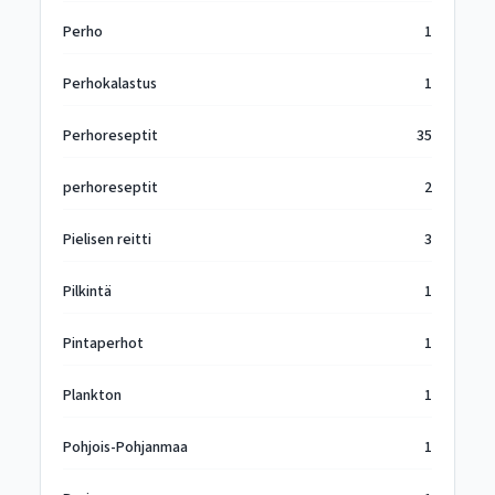
Perho
1
Perhokalastus
1
Perhoreseptit
35
perhoreseptit
2
Pielisen reitti
3
Pilkintä
1
Pintaperhot
1
Plankton
1
Pohjois-Pohjanmaa
1