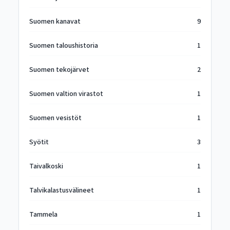
Suomen kanavat
9
Suomen taloushistoria
1
Suomen tekojärvet
2
Suomen valtion virastot
1
Suomen vesistöt
1
Syötit
3
Taivalkoski
1
Talvikalastusvälineet
1
Tammela
1