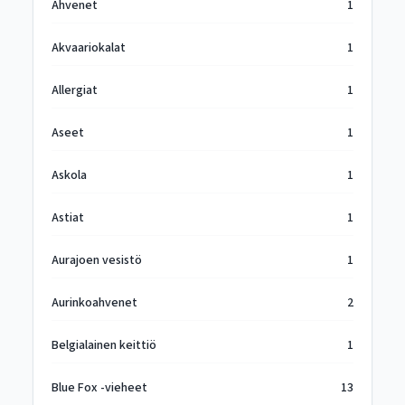
Ahvenet
1
Akvaariokalat
1
Allergiat
1
Aseet
1
Askola
1
Astiat
1
Aurajoen vesistö
1
Aurinkoahvenet
2
Belgialainen keittiö
1
Blue Fox -vieheet
13