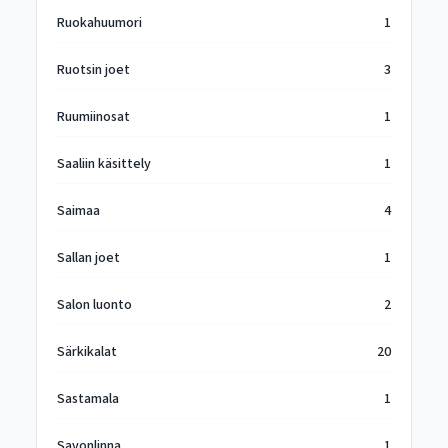
Ruokahuumori
1
Ruotsin joet
3
Ruumiinosat
1
Saaliin käsittely
1
Saimaa
4
Sallan joet
1
Salon luonto
2
Särkikalat
20
Sastamala
1
Savonlinna
1