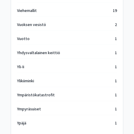
Viehemallit
19
Vuoksen vesistö
2
Vuotto
1
Yhdysvaltalainen keittiö
1
Yli-Ii
1
Ylikiiminki
1
Ympäristökatastrofit
1
Ympyräsuiset
1
Ypäjä
1