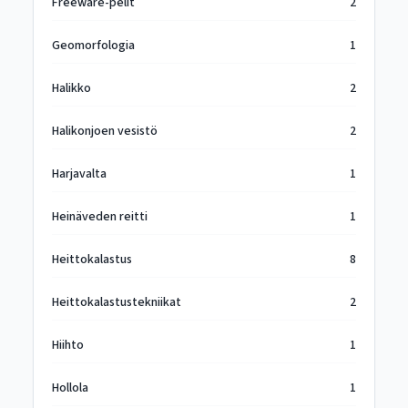
Freeware-pelit
2
Geomorfologia
1
Halikko
2
Halikonjoen vesistö
2
Harjavalta
1
Heinäveden reitti
1
Heittokalastus
8
Heittokalastustekniikat
2
Hiihto
1
Hollola
1