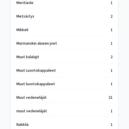
Meritiede
1
Metsästys
2
Mikkeli
1
Murmanskin alueen joet
1
Muut kalalajit
2
Muut Luontokappaleet
1
Muut luontokappaleet
1
Muut vedeneläjät
21
muut vedeneläjät
1
Nakkila
1