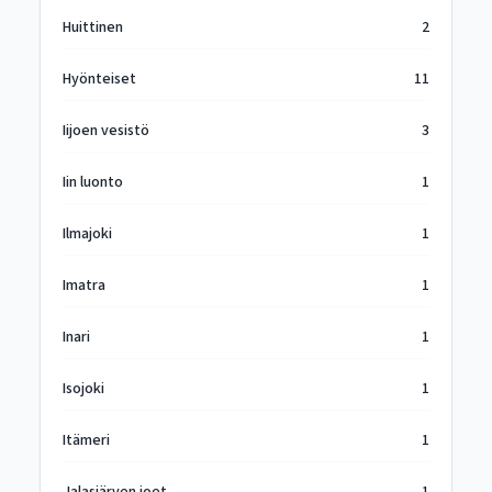
Huittinen
2
Hyönteiset
11
Iijoen vesistö
3
Iin luonto
1
Ilmajoki
1
Imatra
1
Inari
1
Isojoki
1
Itämeri
1