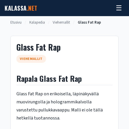
Siirry
KALASSA
.NET
☰
sisältöön
Etusivu
/
Kalapedia
/
Viehemallit
/
Glass Fat Rap
Glass Fat Rap
VIEHEMALLIT
Rapala Glass Fat Rap
Glass Fat Rap on erikoisella, läpinäkyvällä
muovirungolla ja hologrammikalvolla
varustettu pullukkavaappu. Malli ei ole tällä
hetkellä tuotannossa.