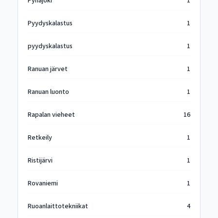
Pyhäjoki
1
Pyydyskalastus
1
pyydyskalastus
1
Ranuan järvet
1
Ranuan luonto
1
Rapalan vieheet
16
Retkeily
1
Ristijärvi
1
Rovaniemi
1
Ruoanlaittotekniikat
4