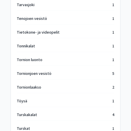
Tarvasjoki
1
Tenojoen vesistö
1
Tietokone- ja videopelit
1
Tonnikalat
1
Tornion luonto
1
Tornionjoen vesistö
5
Tornionlaakso
2
Töysä
1
Turskakalat
4
Turskat
1