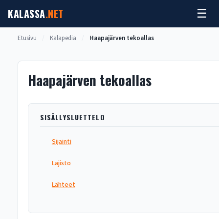
Siirry
KALASSA
.NET
☰
sisältöön
Etusivu
/
Kalapedia
/
Haapajärven tekoallas
Haapajärven tekoallas
SISÄLLYSLUETTELO
Sijainti
Lajisto
Lähteet