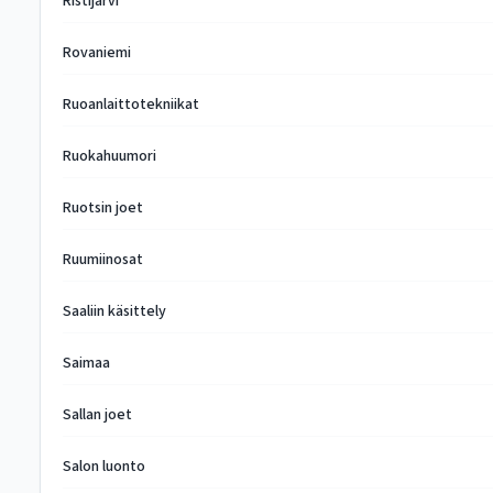
Ristijärvi
Rovaniemi
Ruoanlaittotekniikat
Ruokahuumori
Ruotsin joet
Ruumiinosat
Saaliin käsittely
Saimaa
Sallan joet
Salon luonto