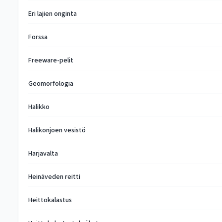
Eri lajien onginta
Forssa
Freeware-pelit
Geomorfologia
Halikko
Halikonjoen vesistö
Harjavalta
Heinäveden reitti
Heittokalastus