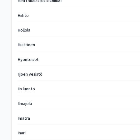
Heittokalastustekniikat
Hiihto
Hollola
Huittinen
Hyönteiset
Iijoen vesistö
Iin luonto
Ilmajoki
Imatra
Inari