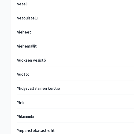
Veteli
Vetouistelu
Vieheet
Viehemallit
Vuoksen vesistö
Vuotto
Yhdysvaltalainen keittiö
Yli-Ii
Ylikiiminki
Ympäristökatastrofit