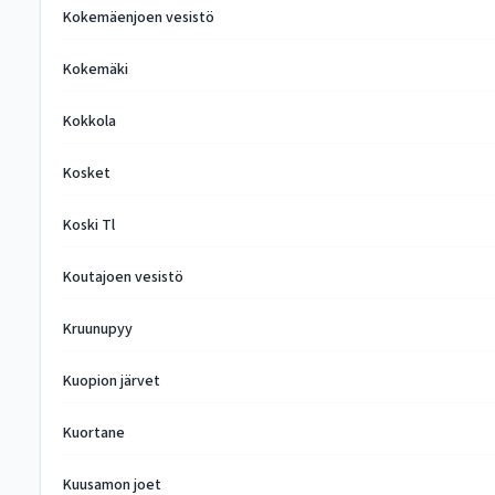
Kokemäenjoen vesistö
Kokemäki
Kokkola
Kosket
Koski Tl
Koutajoen vesistö
Kruunupyy
Kuopion järvet
Kuortane
Kuusamon joet