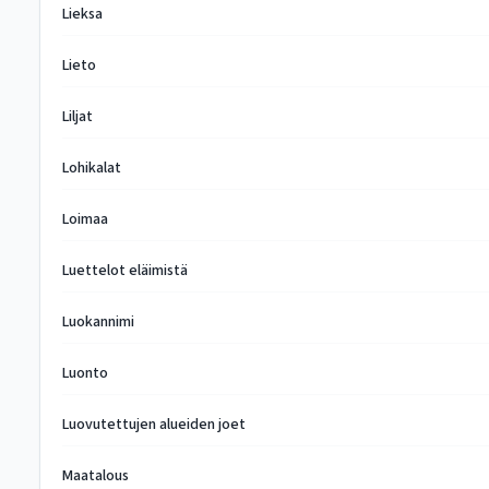
Lieksa
Lieto
Liljat
Lohikalat
Loimaa
Luettelot eläimistä
Luokannimi
Luonto
Luovutettujen alueiden joet
Maatalous