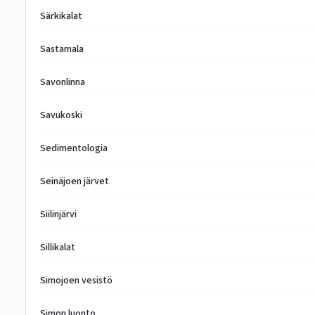
Särkikalat
Sastamala
Savonlinna
Savukoski
Sedimentologia
Seinäjoen järvet
Siilinjärvi
Sillikalat
Simojoen vesistö
Simon luonto