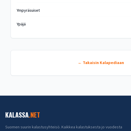
Ympyräsuiset
Ypäjä
← Takaisin Kalapediaan
KALASSA
.NET
Suomen suurin kalastusyhteisö. Kaikkea kalastuksesta jo vuodesta