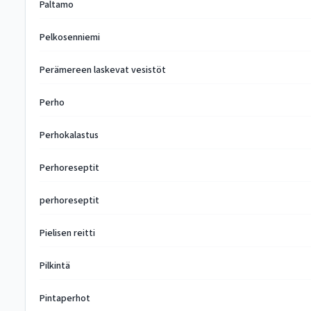
Paltamo
Pelkosenniemi
Perämereen laskevat vesistöt
Perho
Perhokalastus
Perhoreseptit
perhoreseptit
Pielisen reitti
Pilkintä
Pintaperhot