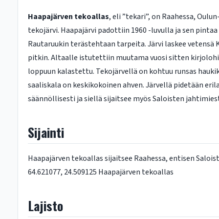
Haapajärven tekoallas
, eli ”tekari”, on Raahessa, Oulun
tekojärvi. Haapajärvi padottiin 1960 -luvulla ja sen pint
Rautaruukin terästehtaan tarpeita. Järvi laskee vetensä
pitkin. Altaalle istutettiin muutama vuosi sitten kirjoloh
loppuun kalastettu. Tekojärvellä on kohtuu runsas haukik
saaliskala on keskikokoinen ahven. Järvellä pidetään erila
säännöllisesti ja siellä sijaitsee myös Saloisten jahtimie
Sijainti
Haapajärven tekoallas sijaitsee Raahessa, entisen Salois
64.621077, 24.509125 Haapajärven tekoallas
Lajisto