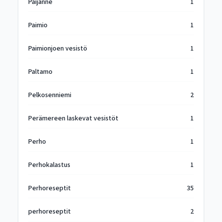
Päijänne
1
Paimio
1
Paimionjoen vesistö
1
Paltamo
1
Pelkosenniemi
2
Perämereen laskevat vesistöt
1
Perho
1
Perhokalastus
1
Perhoreseptit
35
perhoreseptit
2