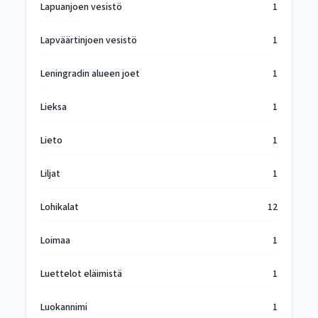
Lapuanjoen vesistö
1
Lapväärtinjoen vesistö
1
Leningradin alueen joet
1
Lieksa
1
Lieto
1
Liljat
1
Lohikalat
12
Loimaa
1
Luettelot eläimistä
1
Luokannimi
1