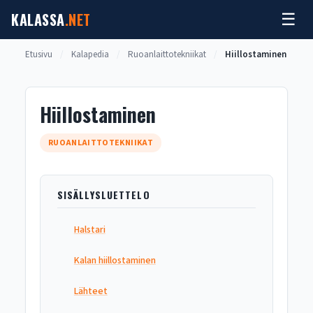
Siirry
KALASSA
.NET
☰
sisältöön
Etusivu
/
Kalapedia
/
Ruoanlaittotekniikat
/
Hiillostaminen
Hiillostaminen
RUOANLAITTOTEKNIIKAT
SISÄLLYSLUETTELO
Halstari
Kalan hiillostaminen
Lähteet