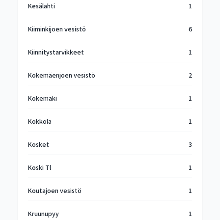
Kesälahti
1
Kiiminkijoen vesistö
6
Kiinnitystarvikkeet
1
Kokemäenjoen vesistö
2
Kokemäki
1
Kokkola
1
Kosket
3
Koski Tl
1
Koutajoen vesistö
1
Kruunupyy
1