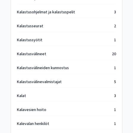
Kalastusohjelmat ja kalastuspelit
3
Kalastusseurat
2
Kalastussyötit
1
Kalastusvälineet
20
Kalastusvälineiden kunnostus
1
Kalastusvälinevalmistajat
5
Kalat
3
Kalavesien hoito
1
Kalevalan henkilöt
1