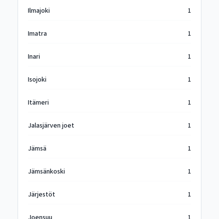
Ilmajoki
1
Imatra
1
Inari
1
Isojoki
1
Itämeri
1
Jalasjärven joet
1
Jämsä
1
Jämsänkoski
1
Järjestöt
1
Joensuu
1