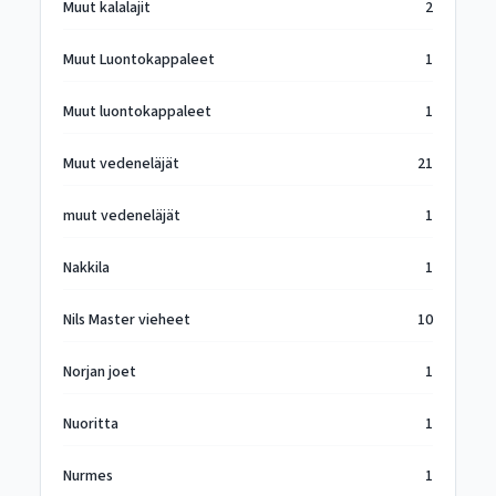
Muut kalalajit
2
Muut Luontokappaleet
1
Muut luontokappaleet
1
Muut vedeneläjät
21
muut vedeneläjät
1
Nakkila
1
Nils Master vieheet
10
Norjan joet
1
Nuoritta
1
Nurmes
1