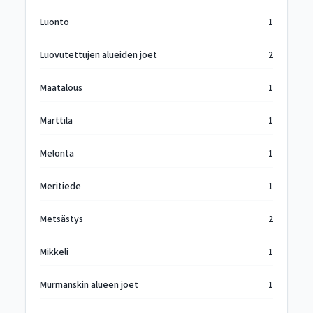
Luonto
1
Luovutettujen alueiden joet
2
Maatalous
1
Marttila
1
Melonta
1
Meritiede
1
Metsästys
2
Mikkeli
1
Murmanskin alueen joet
1