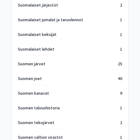
Suomalaiset järjestöt
2
Suomalaiset jumalat ja taruolennot
1
Suomalaiset keksijät
1
Suomalaiset lehdet
1
Suomen järvet
25
Suomen joet
40
Suomen kanavat
9
Suomen taloushistoria
1
Suomen tekojärvet
2
Suomen valtion virastot
1