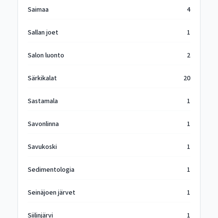
Saimaa
4
Sallan joet
1
Salon luonto
2
Särkikalat
20
Sastamala
1
Savonlinna
1
Savukoski
1
Sedimentologia
1
Seinäjoen järvet
1
Siilinjärvi
1