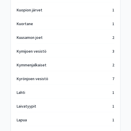
Kuopion järvet
1
Kuortane
1
Kuusamon joet
2
Kymijoen vesistö
3
Kymmenjalkaiset
2
Kyrönjoen vesistö
7
Lahti
1
Laivatyypit
1
Lapua
1