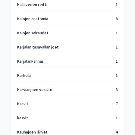
Kallaveden reitti
1
Kalojen anatomia
8
Kalojen sairaudet
1
Karjalan tasavallan joet
1
Karjalankannas
1
Kärkölä
1
Karvianjoen vesistö
3
Kasvit
7
kasvit
1
Kauhajoen järvet
4