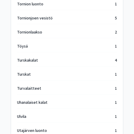
Tornion luonto
1
Tornionjoen vesistö
5
Tornionlaakso
2
Töysä
1
Turskakalat
4
Turskat
1
Turvalaitteet
1
Uhanalaiset kalat
1
Ulvila
1
Utajärven luonto
1