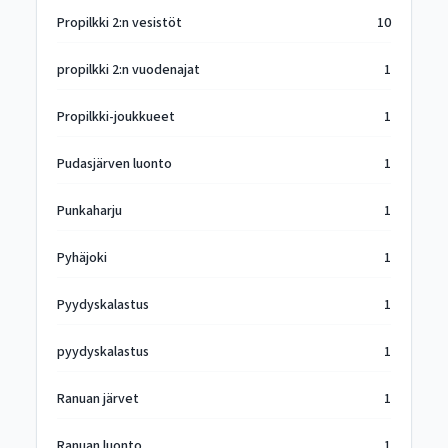
Propilkki 2:n vesistöt
10
propilkki 2:n vuodenajat
1
Propilkki-joukkueet
1
Pudasjärven luonto
1
Punkaharju
1
Pyhäjoki
1
Pyydyskalastus
1
pyydyskalastus
1
Ranuan järvet
1
Ranuan luonto
1