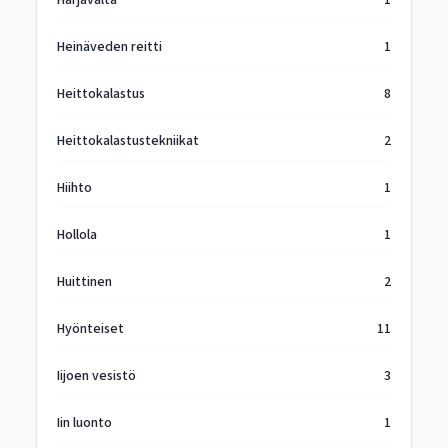
Harjavalta
1
Heinäveden reitti
1
Heittokalastus
8
Heittokalastustekniikat
2
Hiihto
1
Hollola
1
Huittinen
2
Hyönteiset
11
Iijoen vesistö
3
Iin luonto
1