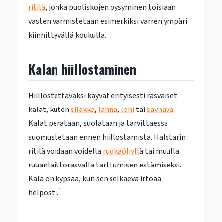
ritilä
, jonka puoliskojen pysyminen toisiaan
vasten varmistetaan esimerkiksi varren ympäri
kiinnittyvällä koukulla.
Kalan hiillostaminen
Hiillostettavaksi käyvät erityisesti rasvaiset
kalat, kuten
silakka
,
lahna
,
lohi
tai
säynävä
.
Kalat perataan, suolataan ja tarvittaessa
suomustetaan ennen hiillostamista. Halstarin
ritilä voidaan voidella
ruokaöljyll
ä tai muulla
ruuanlaittorasvalla tarttumisen estämiseksi.
Kala on kypsää, kun sen selkäevä irtoaa
1
helposti.