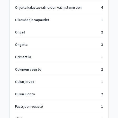
Ohjeita kalastusvälineiden valmistamiseen
4
Oikeudet ja vapaudet
1
Onget
2
Onginta
3
Orimattila
1
Oulujoen vesistö
2
Oulun järvet
1
Oulun luonto
2
Paatsjoen vesistö
1