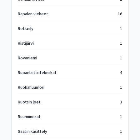
Rapalan vieheet
16
Retkeily
1
Ristijärvi
1
Rovaniemi
1
Ruoanlaittotekniikat
4
Ruokahuumori
1
Ruotsin joet
3
Ruumiinosat
1
Saaliin käsittely
1