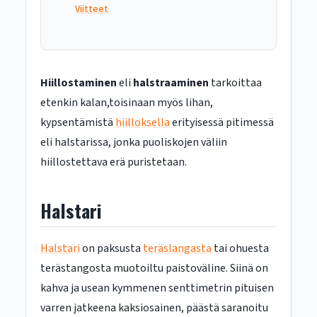
Viitteet
Hiillostaminen
eli
halstraaminen
tarkoittaa
etenkin kalan,toisinaan myös lihan,
kypsentämistä
hiilloksella
erityisessä pitimessä
eli halstarissa, jonka puoliskojen väliin
hiillostettava erä puristetaan.
Halstari
Halstari
on paksusta
teräslangasta
tai ohuesta
terästangosta muotoiltu paistoväline. Siinä on
kahva ja usean kymmenen senttimetrin pituisen
varren jatkeena kaksiosainen, päästä saranoitu