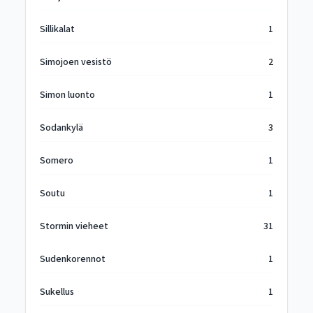
Sillikalat
1
Simojoen vesistö
2
Simon luonto
1
Sodankylä
3
Somero
1
Soutu
1
Stormin vieheet
31
Sudenkorennot
1
Sukellus
1