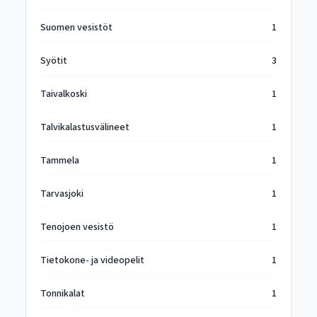
Suomen vesistöt
1
Syötit
3
Taivalkoski
1
Talvikalastusvälineet
1
Tammela
1
Tarvasjoki
1
Tenojoen vesistö
1
Tietokone- ja videopelit
1
Tonnikalat
1