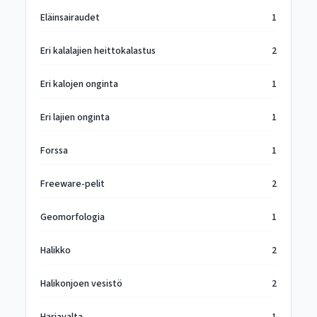
Eläinsairaudet
1
Eri kalalajien heittokalastus
2
Eri kalojen onginta
1
Eri lajien onginta
1
Forssa
1
Freeware-pelit
2
Geomorfologia
1
Halikko
2
Halikonjoen vesistö
2