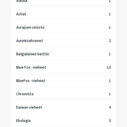
Askola
1
Astiat
1
Aurajoen vesistö
1
Aurinkoahvenet
2
Belgialainen keittiö
1
Blue Fox -vieheet
13
BlueFox -vieheet
1
Chromista
1
Daiwan vieheet
4
Ekologia
3