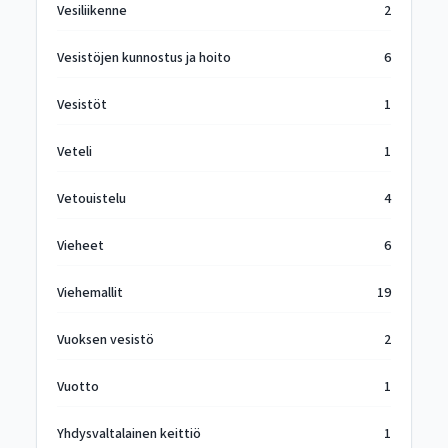
Vesiliikenne
2
Vesistöjen kunnostus ja hoito
6
Vesistöt
1
Veteli
1
Vetouistelu
4
Vieheet
6
Viehemallit
19
Vuoksen vesistö
2
Vuotto
1
Yhdysvaltalainen keittiö
1