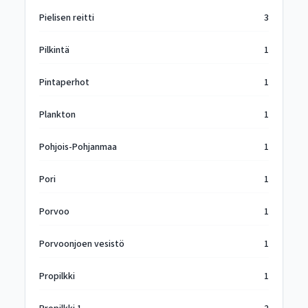
Pielisen reitti
3
Pilkintä
1
Pintaperhot
1
Plankton
1
Pohjois-Pohjanmaa
1
Pori
1
Porvoo
1
Porvoonjoen vesistö
1
Propilkki
1