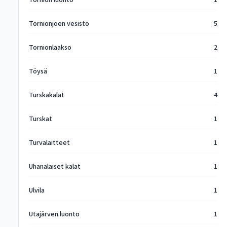
Tornion luonto
1
Tornionjoen vesistö
5
Tornionlaakso
2
Töysä
1
Turskakalat
4
Turskat
1
Turvalaitteet
1
Uhanalaiset kalat
1
Ulvila
1
Utajärven luonto
1