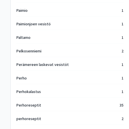
Paimio
1
Paimionjoen vesistö
1
Paltamo
1
Pelkosenniemi
2
Perämereen laskevat vesistöt
1
Perho
1
Perhokalastus
1
Perhoreseptit
35
perhoreseptit
2