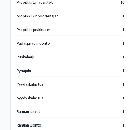
Propilkki 2:n vesistöt
10
propilkki 2:n vuodenajat
1
Propilkki-joukkueet
1
Pudasjärven luonto
1
Punkaharju
1
Pyhäjoki
1
Pyydyskalastus
1
pyydyskalastus
1
Ranuan järvet
1
Ranuan luonto
1