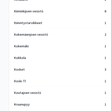
Kiiminkijoen vesistö
6
Kiinnitystarvikkeet
1
Kokemäenjoen vesistö
2
Kokemäki
1
Kokkola
1
Kosket
3
Koski Tl
1
Koutajoen vesistö
1
Kruunupyy
1