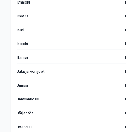
Ilmajoki
1
Imatra
1
Inari
1
Isojoki
1
Itämeri
1
Jalasjärven joet
1
Jämsä
1
Jämsänkoski
1
Järjestöt
1
Joensuu
1