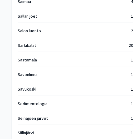
Saimaa
4
Sallan joet
1
Salon luonto
2
Särkikalat
20
Sastamala
1
Savonlinna
1
Savukoski
1
Sedimentologia
1
Seinäjoen järvet
1
Siilinjärvi
1