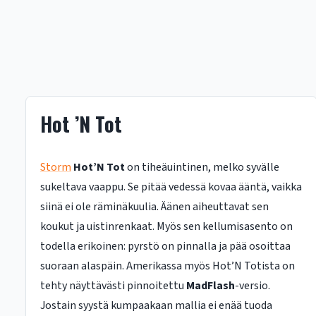
Hot ’N Tot
Storm
Hot’N Tot
on tiheäuintinen, melko syvälle
sukeltava vaappu. Se pitää vedessä kovaa ääntä, vaikka
siinä ei ole räminäkuulia. Äänen aiheuttavat sen
koukut ja uistinrenkaat. Myös sen kellumisasento on
todella erikoinen: pyrstö on pinnalla ja pää osoittaa
suoraan alaspäin. Amerikassa myös Hot’N Totista on
tehty näyttävästi pinnoitettu
MadFlash
-versio.
Jostain syystä kumpaakaan mallia ei enää tuoda