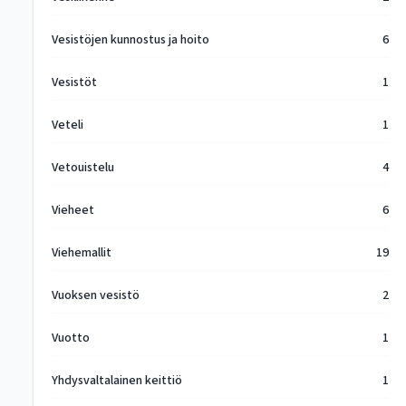
Vesistöjen kunnostus ja hoito
6
Vesistöt
1
Veteli
1
Vetouistelu
4
Vieheet
6
Viehemallit
19
Vuoksen vesistö
2
Vuotto
1
Yhdysvaltalainen keittiö
1