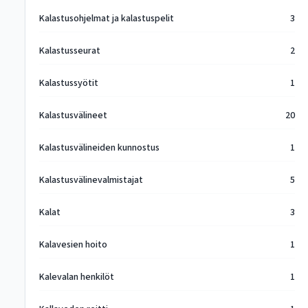
Kalastusohjelmat ja kalastuspelit
3
Kalastusseurat
2
Kalastussyötit
1
Kalastusvälineet
20
Kalastusvälineiden kunnostus
1
Kalastusvälinevalmistajat
5
Kalat
3
Kalavesien hoito
1
Kalevalan henkilöt
1