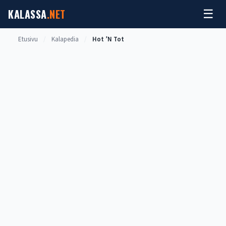
Siirry
KALASSA
.NET
☰
sisältöön
Etusivu
/
Kalapedia
/
Hot ’N Tot