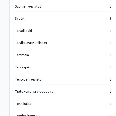
Suomen vesistöt
1
Syötit
3
Taivalkoski
1
Talvikalastusvälineet
1
Tammela
1
Tarvasjoki
1
Tenojoen vesistö
1
Tietokone- ja videopelit
1
Tonnikalat
1