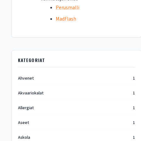
Perusmalli
MadFlash
KATEGORIAT
Ahvenet
1
Akvaariokalat
1
Allergiat
1
Aseet
1
Askola
1