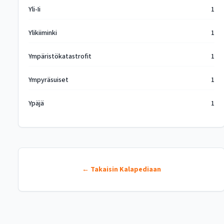
Yli-Ii
1
Ylikiiminki
1
Ympäristökatastrofit
1
Ympyräsuiset
1
Ypäjä
1
← Takaisin Kalapediaan