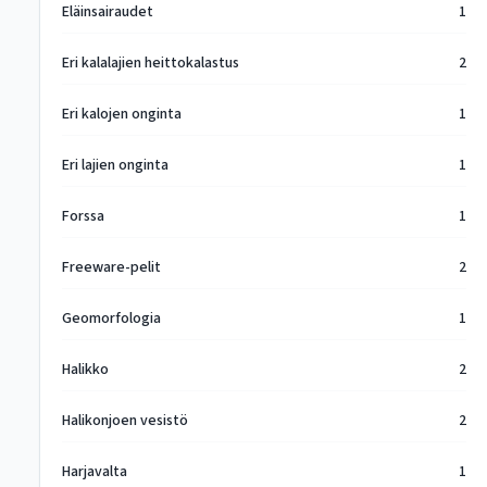
Eläinsairaudet
1
Eri kalalajien heittokalastus
2
Eri kalojen onginta
1
Eri lajien onginta
1
Forssa
1
Freeware-pelit
2
Geomorfologia
1
Halikko
2
Halikonjoen vesistö
2
Harjavalta
1