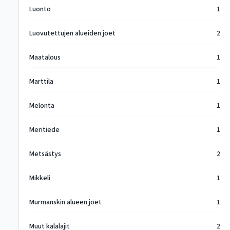
Luonto
1
Luovutettujen alueiden joet
2
Maatalous
1
Marttila
1
Melonta
1
Meritiede
1
Metsästys
2
Mikkeli
1
Murmanskin alueen joet
1
Muut kalalajit
2