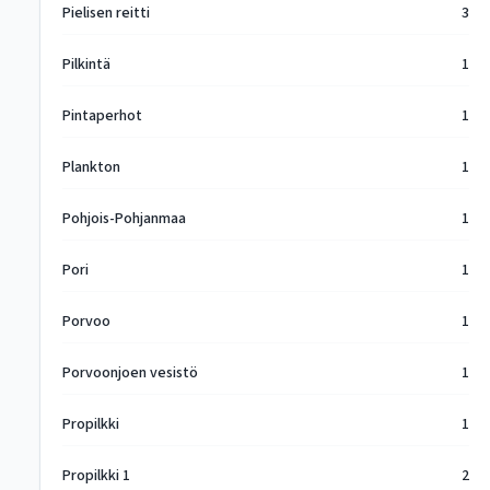
Pielisen reitti
3
Pilkintä
1
Pintaperhot
1
Plankton
1
Pohjois-Pohjanmaa
1
Pori
1
Porvoo
1
Porvoonjoen vesistö
1
Propilkki
1
Propilkki 1
2