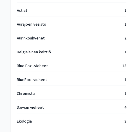
Astiat
1
Aurajoen vesistö
1
Aurinkoahvenet
2
Belgialainen keittiö
1
Blue Fox -vieheet
13
BlueFox -vieheet
1
Chromista
1
Daiwan vieheet
4
Ekologia
3