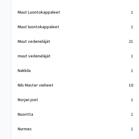
Muut Luontokappaleet
1
Muut luontokappaleet
1
Muut vedeneläjät
21
muut vedeneläjät
1
Nakkila
1
Nils Master vieheet
10
Norjan joet
1
Nuoritta
1
Nurmes
1