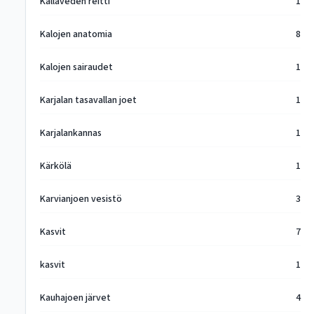
Kallaveden reitti
1
Kalojen anatomia
8
Kalojen sairaudet
1
Karjalan tasavallan joet
1
Karjalankannas
1
Kärkölä
1
Karvianjoen vesistö
3
Kasvit
7
kasvit
1
Kauhajoen järvet
4