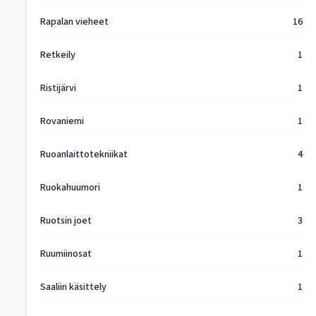
Rapalan vieheet
16
Retkeily
1
Ristijärvi
1
Rovaniemi
1
Ruoanlaittotekniikat
4
Ruokahuumori
1
Ruotsin joet
3
Ruumiinosat
1
Saaliin käsittely
1