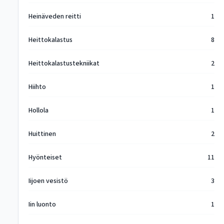
Heinäveden reitti
1
Heittokalastus
8
Heittokalastustekniikat
2
Hiihto
1
Hollola
1
Huittinen
2
Hyönteiset
11
Iijoen vesistö
3
Iin luonto
1