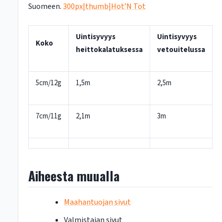
Suomeen.
300px|thumb|Hot’N Tot
Uintisyvyys
Uintisyvyys
Koko
heittokalatuksessa
vetouitelussa
5cm/12g
1,5m
2,5m
7cm/11g
2,1m
3m
Aiheesta muualla
Maahantuojan sivut
Valmistajan sivut