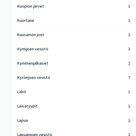
Kuopion järvet
1
Kuortane
1
Kuusamon joet
2
Kymijoen vesistö
3
Kymmenjalkaiset
2
Kyrönjoen vesistö
7
Lahti
1
Laivatyypit
1
Lapua
1
Lapuanjoen vesistö
1