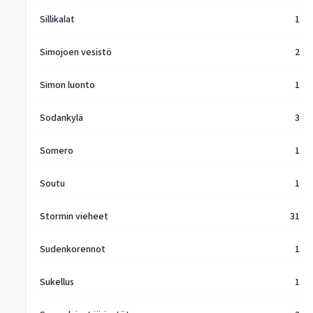
Sillikalat
1
Simojoen vesistö
2
Simon luonto
1
Sodankylä
3
Somero
1
Soutu
1
Stormin vieheet
31
Sudenkorennot
1
Sukellus
1