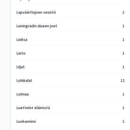
Lapväärtinjoen vesistö
1
Leningradin alueen joet
1
Lieksa
1
Lieto
1
Liljat
1
Lohikalat
12
Loimaa
1
Luettelot eläimistä
1
Luokannimi
1