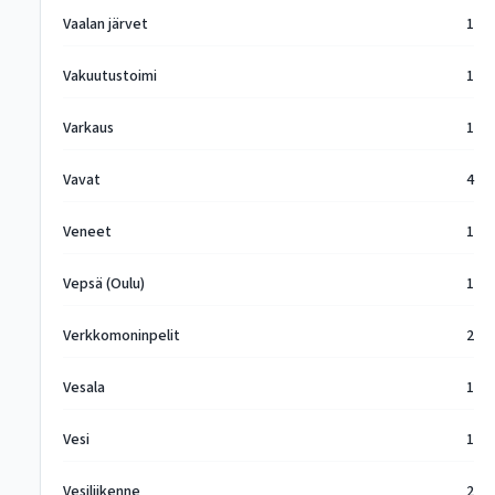
Vaalan järvet
1
Vakuutustoimi
1
Varkaus
1
Vavat
4
Veneet
1
Vepsä (Oulu)
1
Verkkomoninpelit
2
Vesala
1
Vesi
1
Vesiliikenne
2