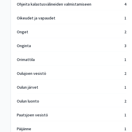
Ohjeita kalastusvälineiden valmistamiseen
4
Oikeudet ja vapaudet
1
Onget
2
Onginta
3
Orimattila
1
Oulujoen vesistö
2
Oulun järvet
1
Oulun luonto
2
Paatsjoen vesistö
1
Päijänne
1