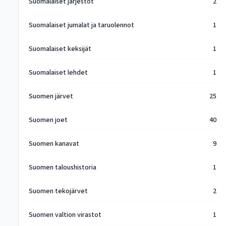
Suomalaiset järjestöt
2
Suomalaiset jumalat ja taruolennot
1
Suomalaiset keksijät
1
Suomalaiset lehdet
1
Suomen järvet
25
Suomen joet
40
Suomen kanavat
9
Suomen taloushistoria
1
Suomen tekojärvet
2
Suomen valtion virastot
1