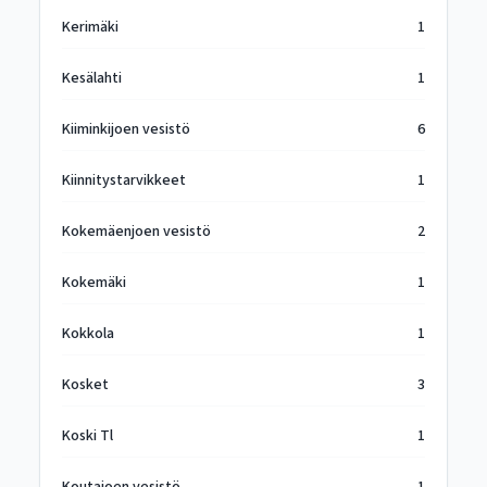
Kerimäki
1
Kesälahti
1
Kiiminkijoen vesistö
6
Kiinnitystarvikkeet
1
Kokemäenjoen vesistö
2
Kokemäki
1
Kokkola
1
Kosket
3
Koski Tl
1