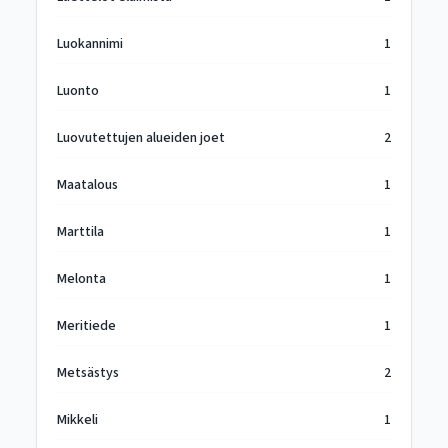
Luokannimi
1
Luonto
1
Luovutettujen alueiden joet
2
Maatalous
1
Marttila
1
Melonta
1
Meritiede
1
Metsästys
2
Mikkeli
1