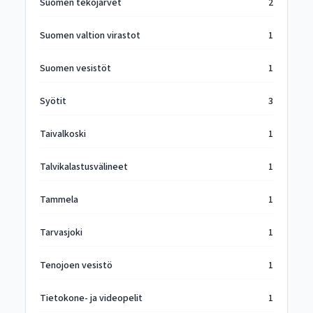
Suomen tekojärvet
2
Suomen valtion virastot
1
Suomen vesistöt
1
Syötit
3
Taivalkoski
1
Talvikalastusvälineet
1
Tammela
1
Tarvasjoki
1
Tenojoen vesistö
1
Tietokone- ja videopelit
1