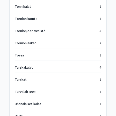
Tonnikalat
1
Tornion luonto
1
Tornionjoen vesistö
5
Tornionlaakso
2
Töysä
1
Turskakalat
4
Turskat
1
Turvalaitteet
1
Uhanalaiset kalat
1