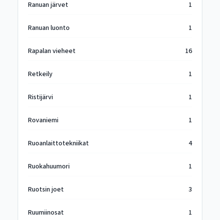
Ranuan järvet
1
Ranuan luonto
1
Rapalan vieheet
16
Retkeily
1
Ristijärvi
1
Rovaniemi
1
Ruoanlaittotekniikat
4
Ruokahuumori
1
Ruotsin joet
3
Ruumiinosat
1