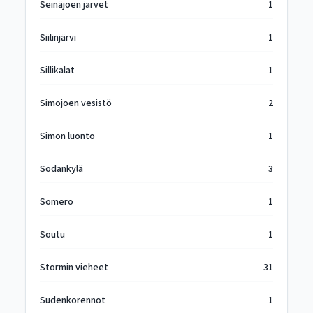
Seinäjoen järvet
1
Siilinjärvi
1
Sillikalat
1
Simojoen vesistö
2
Simon luonto
1
Sodankylä
3
Somero
1
Soutu
1
Stormin vieheet
31
Sudenkorennot
1