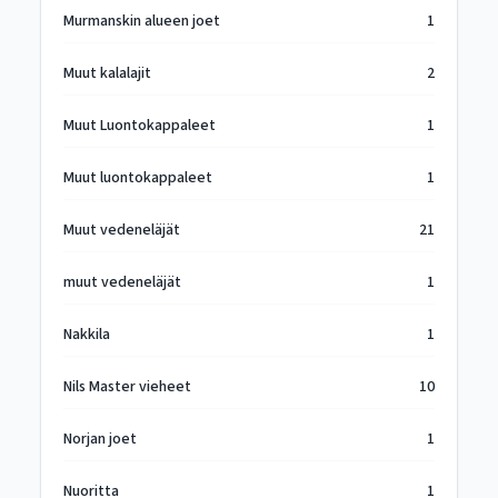
Murmanskin alueen joet
1
Muut kalalajit
2
Muut Luontokappaleet
1
Muut luontokappaleet
1
Muut vedeneläjät
21
muut vedeneläjät
1
Nakkila
1
Nils Master vieheet
10
Norjan joet
1
Nuoritta
1