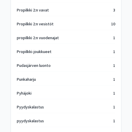
Propilkki 2:n vavat
3
Propilkki 2:n vesistöt
10
propilkki 2:n vuodenajat
1
Propilkki-joukkueet
1
Pudasjärven luonto
1
Punkaharju
1
Pyhäjoki
1
Pyydyskalastus
1
pyydyskalastus
1