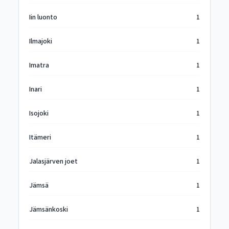
Iin luonto
1
Ilmajoki
1
Imatra
1
Inari
1
Isojoki
1
Itämeri
1
Jalasjärven joet
1
Jämsä
1
Jämsänkoski
1