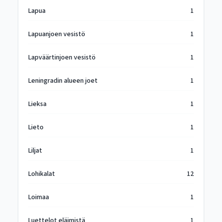
Lapua
1
Lapuanjoen vesistö
1
Lapväärtinjoen vesistö
1
Leningradin alueen joet
1
Lieksa
1
Lieto
1
Liljat
1
Lohikalat
12
Loimaa
1
Luettelot eläimistä
1