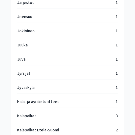
Järjestöt
1
Joensuu
1
Jokioinen
1
Juuka
1
Juva
1
Jyrsijät
1
Jyväskylä
1
Kala- ja äyriäistuotteet
1
Kalapaikat
3
Kalapaikat Etelä-Suomi
2