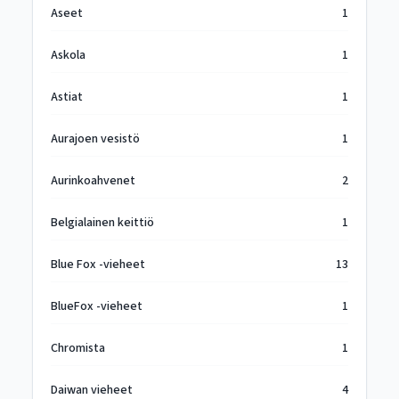
Aseet
1
Askola
1
Astiat
1
Aurajoen vesistö
1
Aurinkoahvenet
2
Belgialainen keittiö
1
Blue Fox -vieheet
13
BlueFox -vieheet
1
Chromista
1
Daiwan vieheet
4