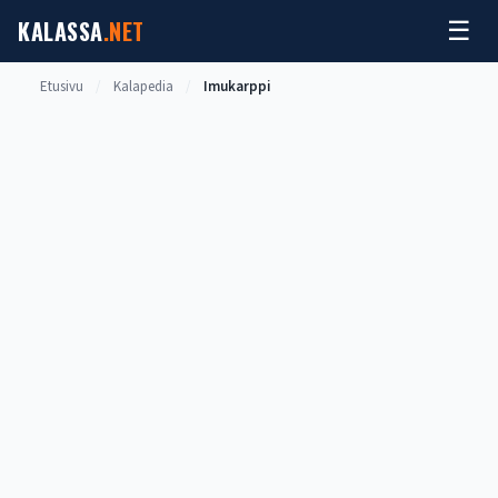
Siirry
KALASSA
.NET
☰
sisältöön
Etusivu
/
Kalapedia
/
Imukarppi