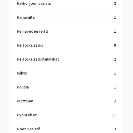
Halikonjoen vesistö
2
Harjavalta
1
Heinäveden reitti
1
Heittokalastus
8
Heittokalastustekniikat
2
Hiihto
1
Hollola
1
Huittinen
2
Hyönteiset
11
Iijoen vesistö
3