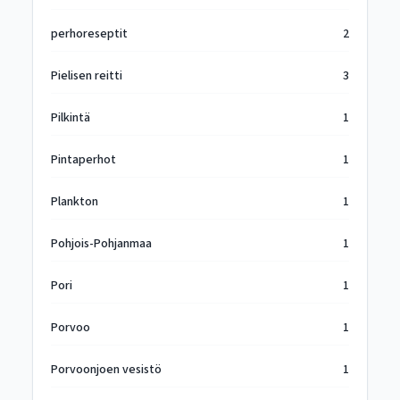
perhoreseptit
2
Pielisen reitti
3
Pilkintä
1
Pintaperhot
1
Plankton
1
Pohjois-Pohjanmaa
1
Pori
1
Porvoo
1
Porvoonjoen vesistö
1