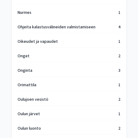
Nurmes
1
Ohjeita kalastusvälineiden valmistamiseen
4
Oikeudet ja vapaudet
1
Onget
2
Onginta
3
Orimattila
1
Oulujoen vesistö
2
Oulun järvet
1
Oulun luonto
2