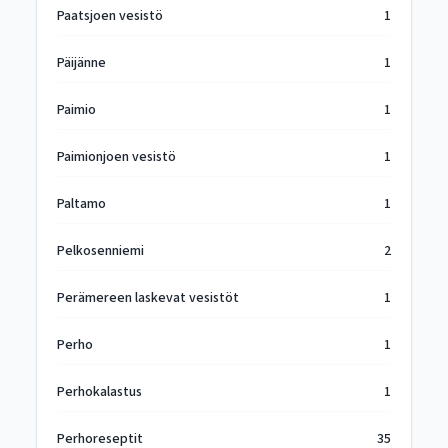
Paatsjoen vesistö
1
Päijänne
1
Paimio
1
Paimionjoen vesistö
1
Paltamo
1
Pelkosenniemi
2
Perämereen laskevat vesistöt
1
Perho
1
Perhokalastus
1
Perhoreseptit
35