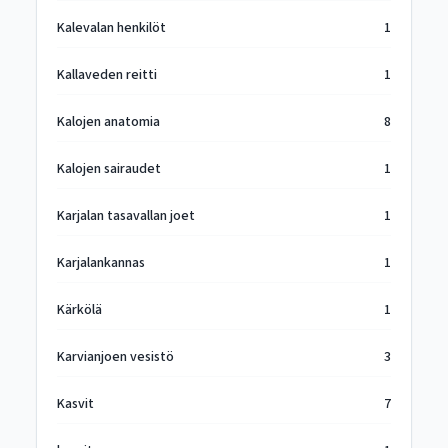
Kalevalan henkilöt
1
Kallaveden reitti
1
Kalojen anatomia
8
Kalojen sairaudet
1
Karjalan tasavallan joet
1
Karjalankannas
1
Kärkölä
1
Karvianjoen vesistö
3
Kasvit
7