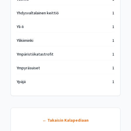
Yhdysvaltalainen keittiö
1
Yli-Ii
1
Ylikiiminki
1
Ympäristökatastrofit
1
Ympyräsuiset
1
Ypäjä
1
← Takaisin Kalapediaan