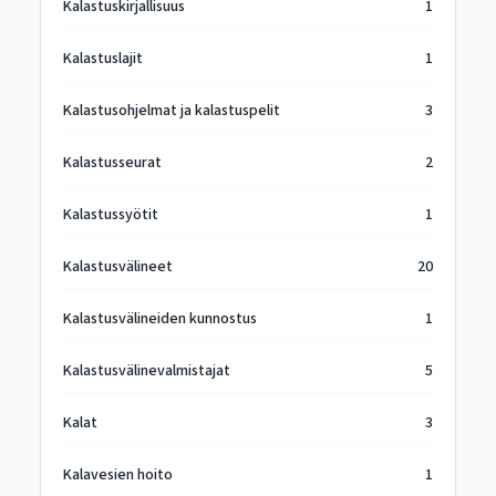
Kalastuskirjallisuus
1
Kalastuslajit
1
Kalastusohjelmat ja kalastuspelit
3
Kalastusseurat
2
Kalastussyötit
1
Kalastusvälineet
20
Kalastusvälineiden kunnostus
1
Kalastusvälinevalmistajat
5
Kalat
3
Kalavesien hoito
1