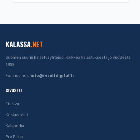
KALASSA
.NET
Suomen suurin kalastusyhteisö. Kaikkea kalastuksesta jo vuodesta
1999.
For inquiries:
info@resultdigital.fi
SIVUSTO
Etusivu
Keskustelut
Kalapedia
Pro Pilkki