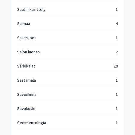
Saaliin käsittely
1
Saimaa
4
Sallan joet
1
Salon luonto
2
Särkikalat
20
Sastamala
1
Savonlinna
1
Savukoski
1
Sedimentologia
1