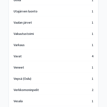
Ulvila
1
Utajärven luonto
1
Vaalan järvet
1
Vakuutustoimi
1
Varkaus
1
Vavat
4
Veneet
1
Vepsä (Oulu)
1
Verkkomoninpelit
2
Vesala
1