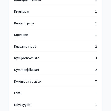
Koutajoen vesistö
1
Kruunupyy
1
Kuopion järvet
1
Kuortane
1
Kuusamon joet
2
Kymijoen vesistö
3
Kymmenjalkaiset
2
Kyrönjoen vesistö
7
Lahti
1
Laivatyypit
1