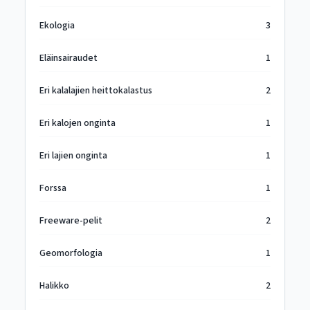
Ekologia
3
Eläinsairaudet
1
Eri kalalajien heittokalastus
2
Eri kalojen onginta
1
Eri lajien onginta
1
Forssa
1
Freeware-pelit
2
Geomorfologia
1
Halikko
2