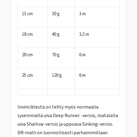
15 cm
30 g
3 m
18 cm
40 g
3,5 m
20 cm
70 g
6 m
25 cm
120 g
6 m
Invinciblestä on tehty myös normaalia
syvemmällä uiva Deep Runner -versio, matalalla
uiva Shallow-versio ja uppoava Sinking-versio.
DR-malli on luonnollisesti parhaimmillaan