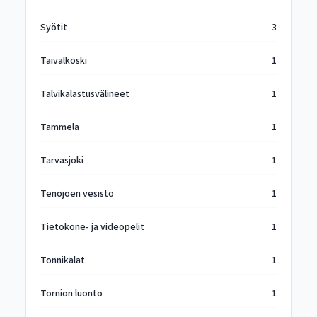
Syötit
3
Taivalkoski
1
Talvikalastusvälineet
1
Tammela
1
Tarvasjoki
1
Tenojoen vesistö
1
Tietokone- ja videopelit
1
Tonnikalat
1
Tornion luonto
1