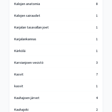
Kalojen anatomia
8
Kalojen sairaudet
1
Karjalan tasavallan joet
1
Karjalankannas
1
Kärkölä
1
Karvianjoen vesistö
3
Kasvit
7
kasvit
1
Kauhajoen järvet
4
Kauhajoki
2