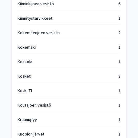
Kiiminkijoen vesistö
6
Kiinnitystarvikkeet
1
Kokemäenjoen vesistö
2
Kokemäki
1
Kokkola
1
Kosket
3
Koski Tl
1
Koutajoen vesistö
1
Kruunupyy
1
Kuopion järvet
1