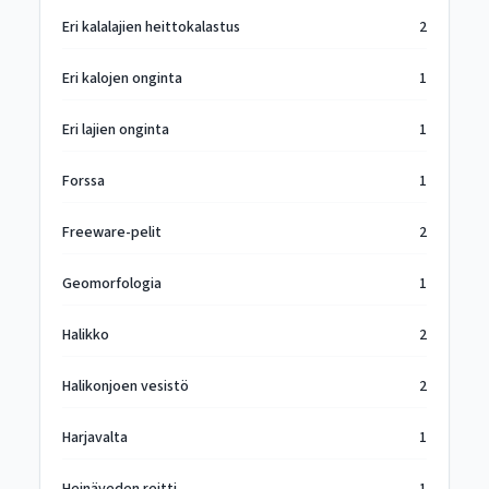
Eri kalalajien heittokalastus
2
Eri kalojen onginta
1
Eri lajien onginta
1
Forssa
1
Freeware-pelit
2
Geomorfologia
1
Halikko
2
Halikonjoen vesistö
2
Harjavalta
1