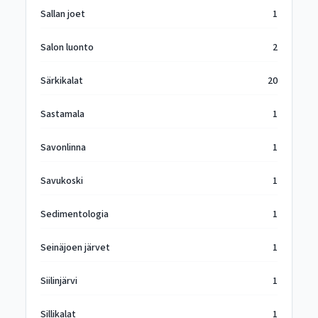
Sallan joet
1
Salon luonto
2
Särkikalat
20
Sastamala
1
Savonlinna
1
Savukoski
1
Sedimentologia
1
Seinäjoen järvet
1
Siilinjärvi
1
Sillikalat
1