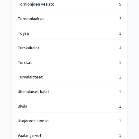
Tornionjoen vesistö
5
Tornionlaakso
2
Töysä
1
Turskakalat
4
Turskat
1
Turvalaitteet
1
Uhanalaiset kalat
1
Ulvila
1
Utajärven luonto
1
Vaalan järvet
1