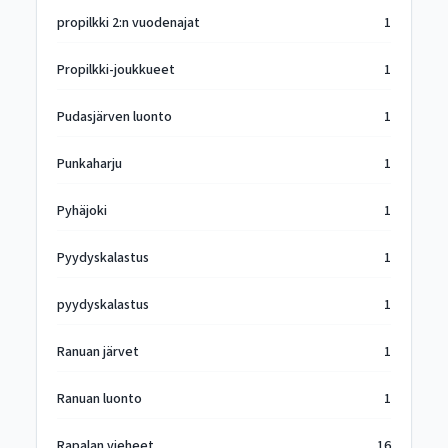
propilkki 2:n vuodenajat
1
Propilkki-joukkueet
1
Pudasjärven luonto
1
Punkaharju
1
Pyhäjoki
1
Pyydyskalastus
1
pyydyskalastus
1
Ranuan järvet
1
Ranuan luonto
1
Rapalan vieheet
16