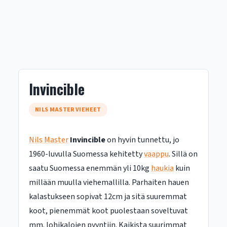
Invincible
NILS MASTER VIEHEET
Nils Master
Invincible
on hyvin tunnettu, jo
1960-luvulla Suomessa kehitetty
vaappu
. Sillä on
saatu Suomessa enemmän yli 10kg
haukia
kuin
millään muulla viehemallilla. Parhaiten hauen
kalastukseen sopivat 12cm ja sitä suuremmat
koot, pienemmät koot puolestaan soveltuvat
mm. lohikalojen pyyntiin. Kaikista suurimmat