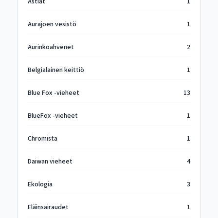
Astiat
1
Aurajoen vesistö
1
Aurinkoahvenet
2
Belgialainen keittiö
1
Blue Fox -vieheet
13
BlueFox -vieheet
1
Chromista
1
Daiwan vieheet
4
Ekologia
3
Eläinsairaudet
1