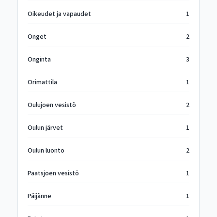
Oikeudet ja vapaudet
1
Onget
2
Onginta
3
Orimattila
1
Oulujoen vesistö
2
Oulun järvet
1
Oulun luonto
2
Paatsjoen vesistö
1
Päijänne
1