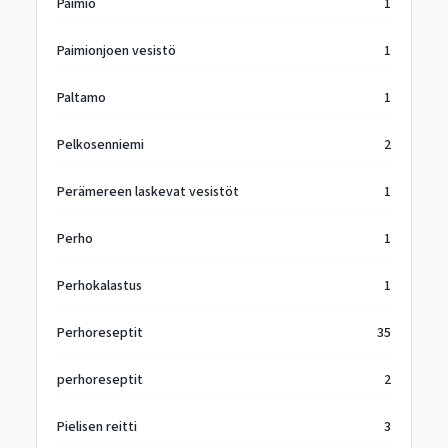
Paimio
1
Paimionjoen vesistö
1
Paltamo
1
Pelkosenniemi
2
Perämereen laskevat vesistöt
1
Perho
1
Perhokalastus
1
Perhoreseptit
35
perhoreseptit
2
Pielisen reitti
3