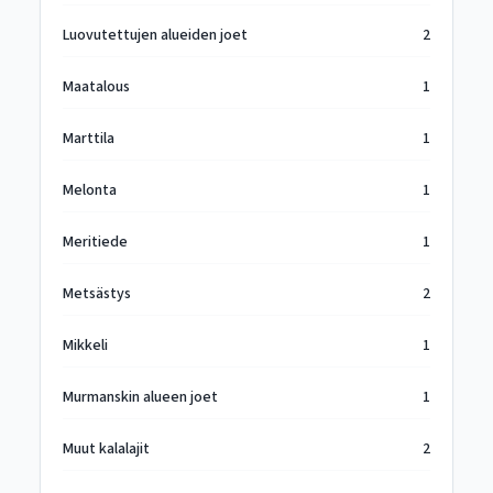
Luovutettujen alueiden joet
2
Maatalous
1
Marttila
1
Melonta
1
Meritiede
1
Metsästys
2
Mikkeli
1
Murmanskin alueen joet
1
Muut kalalajit
2