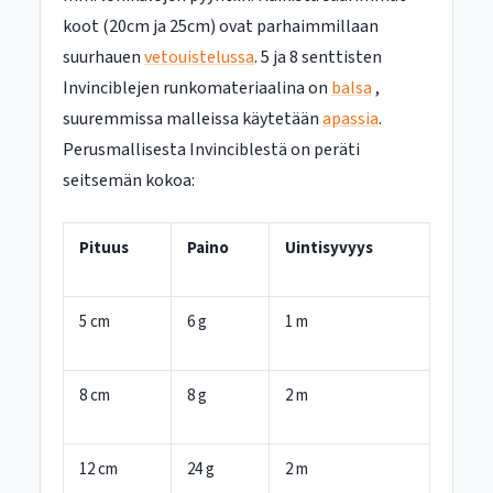
koot (20cm ja 25cm) ovat parhaimmillaan
suurhauen
vetouistelussa
. 5 ja 8 senttisten
Invinciblejen runkomateriaalina on
balsa
,
suuremmissa malleissa käytetään
apassia
.
Perusmallisesta Invinciblestä on peräti
seitsemän kokoa:
Pituus
Paino
Uintisyvyys
5 cm
6 g
1 m
8 cm
8 g
2 m
12 cm
24 g
2 m