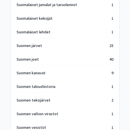
Suomalaiset jumalat ja taruolennot
1
Suomalaiset keksijät
1
Suomalaiset lehdet
1
Suomen järvet
25
Suomen joet
40
Suomen kanavat
9
Suomen taloushistoria
1
Suomen tekojärvet
2
Suomen valtion virastot
1
Suomen vesistöt
1