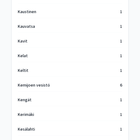
Kaustinen
1
Kauvatsa
1
Kavit
1
Kelat
1
Keltit
1
Kemijoen vesistö
6
Kengät
1
Kerimäki
1
Kesälahti
1