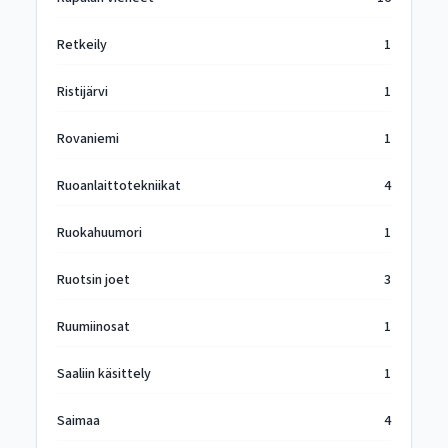
Retkeily
1
Ristijärvi
1
Rovaniemi
1
Ruoanlaittotekniikat
4
Ruokahuumori
1
Ruotsin joet
3
Ruumiinosat
1
Saaliin käsittely
1
Saimaa
4