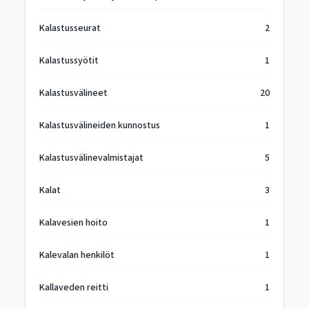
Kalastusseurat
2
Kalastussyötit
1
Kalastusvälineet
20
Kalastusvälineiden kunnostus
1
Kalastusvälinevalmistajat
5
Kalat
3
Kalavesien hoito
1
Kalevalan henkilöt
1
Kallaveden reitti
1