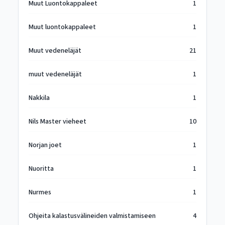
Muut Luontokappaleet
1
Muut luontokappaleet
1
Muut vedeneläjät
21
muut vedeneläjät
1
Nakkila
1
Nils Master vieheet
10
Norjan joet
1
Nuoritta
1
Nurmes
1
Ohjeita kalastusvälineiden valmistamiseen
4