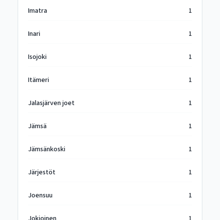
Imatra
1
Inari
1
Isojoki
1
Itämeri
1
Jalasjärven joet
1
Jämsä
1
Jämsänkoski
1
Järjestöt
1
Joensuu
1
Jokioinen
1