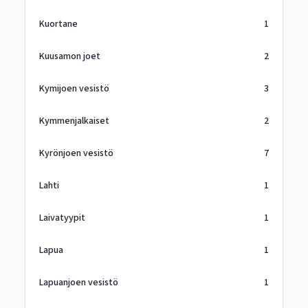
Kuortane
1
Kuusamon joet
2
Kymijoen vesistö
3
Kymmenjalkaiset
2
Kyrönjoen vesistö
7
Lahti
1
Laivatyypit
1
Lapua
1
Lapuanjoen vesistö
1