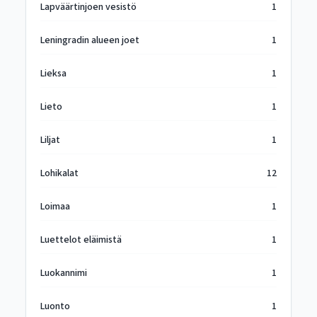
Lapväärtinjoen vesistö
1
Leningradin alueen joet
1
Lieksa
1
Lieto
1
Liljat
1
Lohikalat
12
Loimaa
1
Luettelot eläimistä
1
Luokannimi
1
Luonto
1