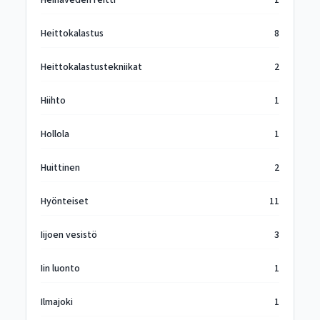
Heinäveden reitti
1
Heittokalastus
8
Heittokalastustekniikat
2
Hiihto
1
Hollola
1
Huittinen
2
Hyönteiset
11
Iijoen vesistö
3
Iin luonto
1
Ilmajoki
1