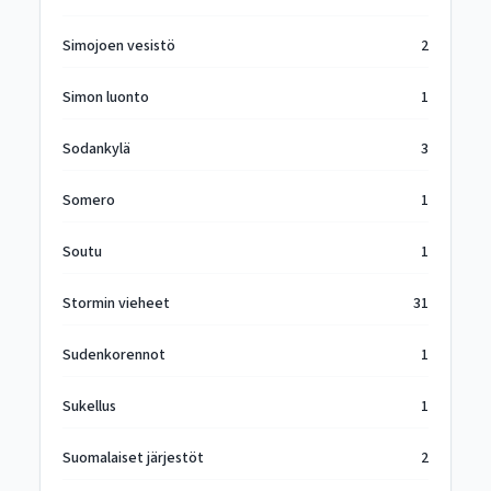
Simojoen vesistö
2
Simon luonto
1
Sodankylä
3
Somero
1
Soutu
1
Stormin vieheet
31
Sudenkorennot
1
Sukellus
1
Suomalaiset järjestöt
2