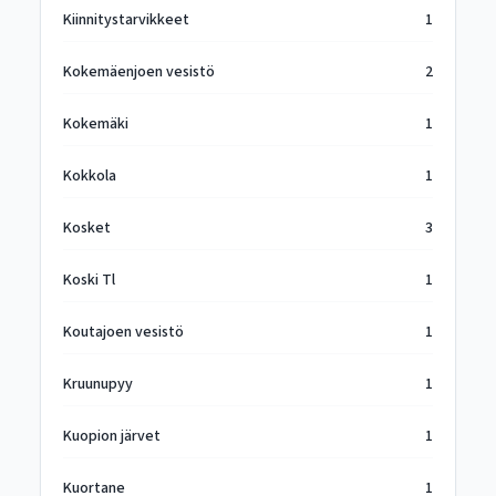
Kiinnitystarvikkeet
1
Kokemäenjoen vesistö
2
Kokemäki
1
Kokkola
1
Kosket
3
Koski Tl
1
Koutajoen vesistö
1
Kruunupyy
1
Kuopion järvet
1
Kuortane
1