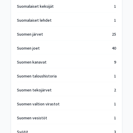
Suomalaiset keksijät
1
Suomalaiset lehdet
1
Suomen järvet
25
Suomen joet
40
Suomen kanavat
9
Suomen taloushistoria
1
Suomen tekojärvet
2
Suomen valtion virastot
1
Suomen vesistöt
1
Syötit
3