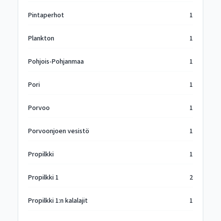
Pintaperhot
1
Plankton
1
Pohjois-Pohjanmaa
1
Pori
1
Porvoo
1
Porvoonjoen vesistö
1
Propilkki
1
Propilkki 1
2
Propilkki 1:n kalalajit
1