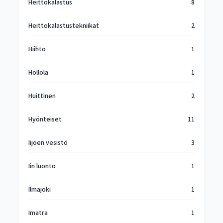
Heittokalastus
8
Heittokalastustekniikat
2
Hiihto
1
Hollola
1
Huittinen
2
Hyönteiset
11
Iijoen vesistö
3
Iin luonto
1
Ilmajoki
1
Imatra
1