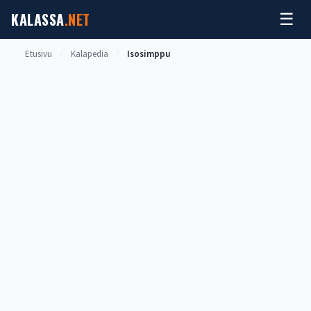
Siirry
KALASSA
.NET
☰
sisältöön
Etusivu
/
Kalapedia
/
Isosimppu