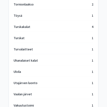
Tornionlaakso
2
Töysä
1
Turskakalat
4
Turskat
1
Turvalaitteet
1
Uhanalaiset kalat
1
Ulvila
1
Utajärven luonto
1
Vaalan järvet
1
Vakuutustoimi
1