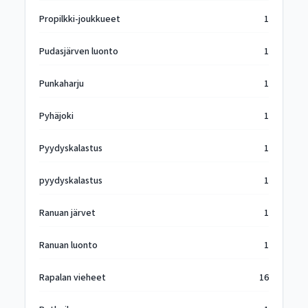
Propilkki-joukkueet
1
Pudasjärven luonto
1
Punkaharju
1
Pyhäjoki
1
Pyydyskalastus
1
pyydyskalastus
1
Ranuan järvet
1
Ranuan luonto
1
Rapalan vieheet
16