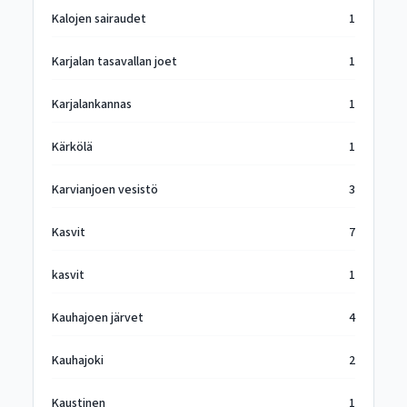
Kalojen sairaudet
1
Karjalan tasavallan joet
1
Karjalankannas
1
Kärkölä
1
Karvianjoen vesistö
3
Kasvit
7
kasvit
1
Kauhajoen järvet
4
Kauhajoki
2
Kaustinen
1