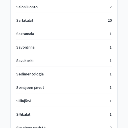
Salon luonto
2
Särkikalat
20
Sastamala
1
Savonlinna
1
Savukoski
1
Sedimentologia
1
Seinäjoen järvet
1
Siilinjärvi
1
Sillikalat
1