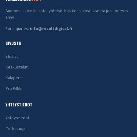
Suomen suurin kalastusyhteisö. Kaikkea kalastuksesta jo vuodesta
1999.
For inquiries:
info@resultdigital.fi
SIVUSTO
Etusivu
Keskustelut
Kalapedia
Pro Pilkki
YHTEYSTIEDOT
Yhteystiedot
Tietosuoja