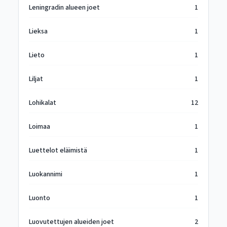
Leningradin alueen joet
1
Lieksa
1
Lieto
1
Liljat
1
Lohikalat
12
Loimaa
1
Luettelot eläimistä
1
Luokannimi
1
Luonto
1
Luovutettujen alueiden joet
2