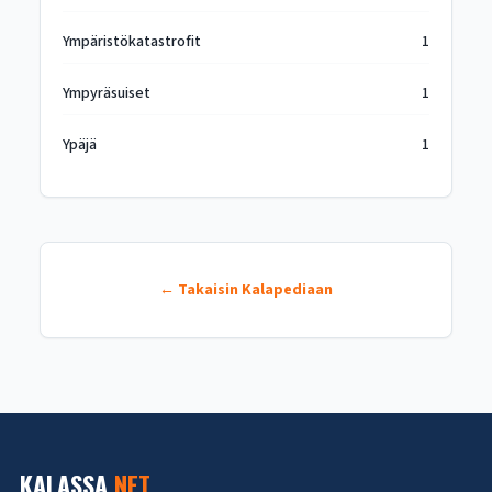
Ympäristökatastrofit
1
Ympyräsuiset
1
Ypäjä
1
← Takaisin Kalapediaan
KALASSA
.NET