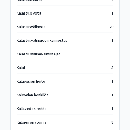
Kalastussyötit
1
Kalastusvälineet
20
Kalastusvälineiden kunnostus
1
Kalastusvälinevalmistajat
5
Kalat
3
Kalavesien hoito
1
Kalevalan henkilöt
1
Kallaveden reitti
1
Kalojen anatomia
8