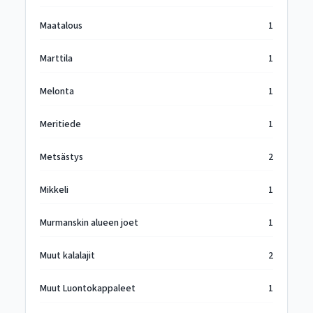
Maatalous
1
Marttila
1
Melonta
1
Meritiede
1
Metsästys
2
Mikkeli
1
Murmanskin alueen joet
1
Muut kalalajit
2
Muut Luontokappaleet
1