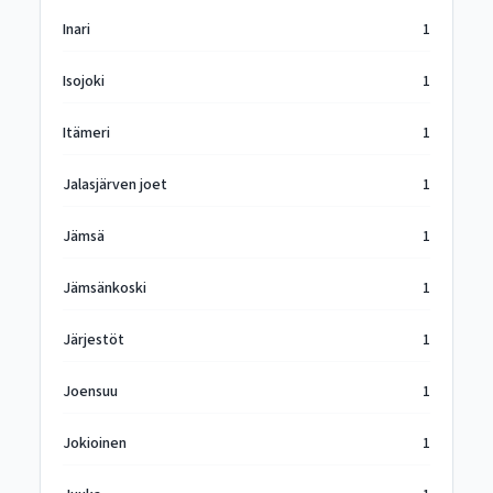
Inari
1
Isojoki
1
Itämeri
1
Jalasjärven joet
1
Jämsä
1
Jämsänkoski
1
Järjestöt
1
Joensuu
1
Jokioinen
1