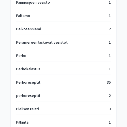
Paimionjoen vesistö
1
Paltamo
1
Pelkosenniemi
2
Perämereen laskevat vesistöt
1
Perho
1
Perhokalastus
1
Perhoreseptit
35
perhoreseptit
2
Pielisen reitti
3
Pilkintä
1