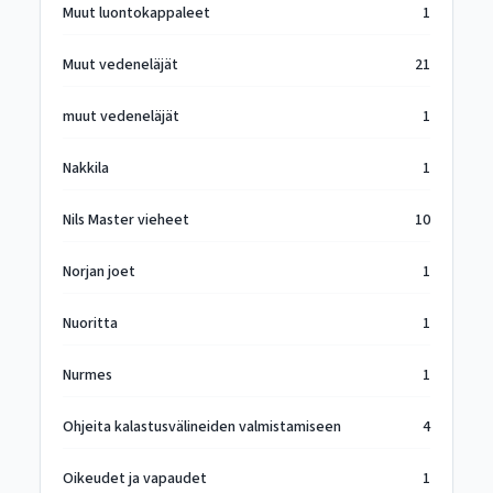
Muut luontokappaleet
1
Muut vedeneläjät
21
muut vedeneläjät
1
Nakkila
1
Nils Master vieheet
10
Norjan joet
1
Nuoritta
1
Nurmes
1
Ohjeita kalastusvälineiden valmistamiseen
4
Oikeudet ja vapaudet
1