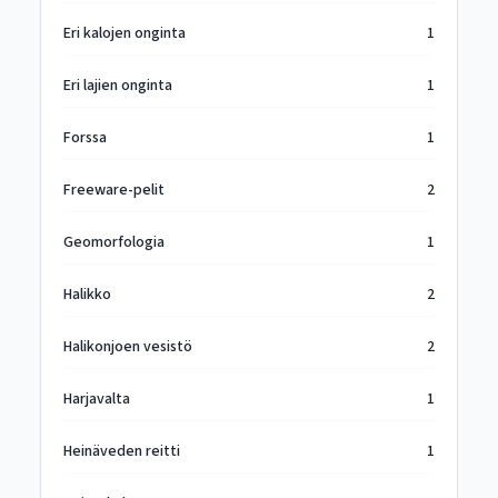
Eri kalojen onginta
1
Eri lajien onginta
1
Forssa
1
Freeware-pelit
2
Geomorfologia
1
Halikko
2
Halikonjoen vesistö
2
Harjavalta
1
Heinäveden reitti
1