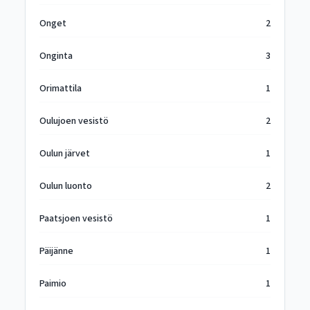
Onget
2
Onginta
3
Orimattila
1
Oulujoen vesistö
2
Oulun järvet
1
Oulun luonto
2
Paatsjoen vesistö
1
Päijänne
1
Paimio
1