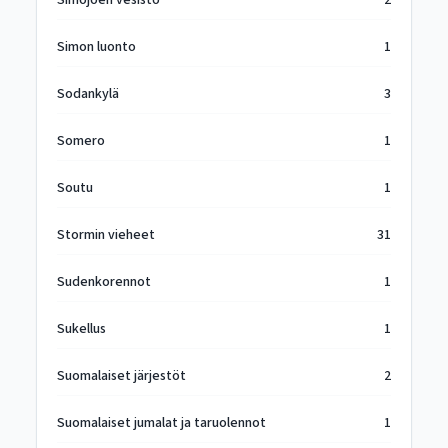
Simojoen vesistö
2
Simon luonto
1
Sodankylä
3
Somero
1
Soutu
1
Stormin vieheet
31
Sudenkorennot
1
Sukellus
1
Suomalaiset järjestöt
2
Suomalaiset jumalat ja taruolennot
1