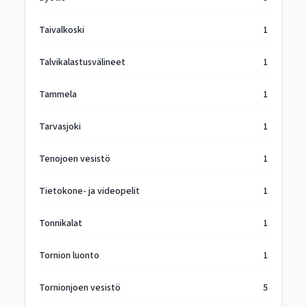
Taivalkoski
1
Talvikalastusvälineet
1
Tammela
1
Tarvasjoki
1
Tenojoen vesistö
1
Tietokone- ja videopelit
1
Tonnikalat
1
Tornion luonto
1
Tornionjoen vesistö
5