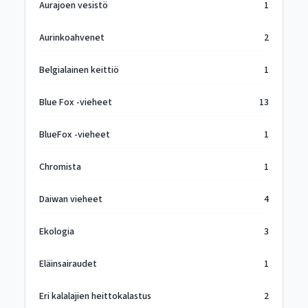
Aurajoen vesistö
1
Aurinkoahvenet
2
Belgialainen keittiö
1
Blue Fox -vieheet
13
BlueFox -vieheet
1
Chromista
1
Daiwan vieheet
4
Ekologia
3
Eläinsairaudet
1
Eri kalalajien heittokalastus
2