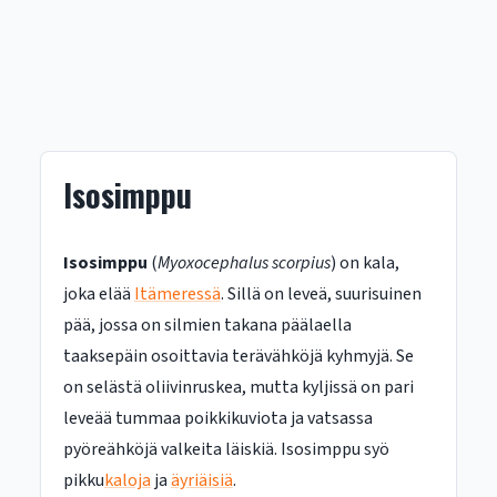
Isosimppu
Isosimppu
(
Myoxocephalus scorpius
) on kala,
joka elää
Itämeressä
. Sillä on leveä, suurisuinen
pää, jossa on silmien takana päälaella
taaksepäin osoittavia terävähköjä kyhmyjä. Se
on selästä oliivinruskea, mutta kyljissä on pari
leveää tummaa poikkikuviota ja vatsassa
pyöreähköjä valkeita läiskiä. Isosimppu syö
pikku
kaloja
ja
äyriäisiä
.