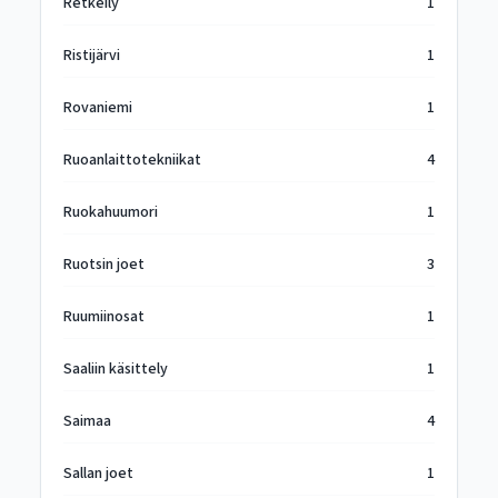
Retkeily
1
Ristijärvi
1
Rovaniemi
1
Ruoanlaittotekniikat
4
Ruokahuumori
1
Ruotsin joet
3
Ruumiinosat
1
Saaliin käsittely
1
Saimaa
4
Sallan joet
1