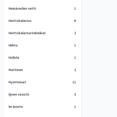
Heinäveden reitti
1
Heittokalastus
8
Heittokalastustekniikat
2
Hiihto
1
Hollola
1
Huittinen
2
Hyönteiset
11
Iijoen vesistö
3
Iin luonto
1