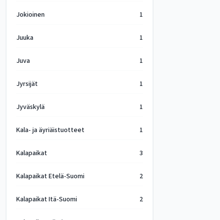
Jokioinen
1
Juuka
1
Juva
1
Jyrsijät
1
Jyväskylä
1
Kala- ja äyriäistuotteet
1
Kalapaikat
3
Kalapaikat Etelä-Suomi
2
Kalapaikat Itä-Suomi
2