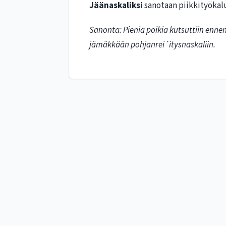
Jäänaskaliksi
sanotaan piikkityökalu
Sanonta: Pieniä poikia kutsuttiin ennen
jämäkkään pohjanrei´itysnaskaliin.