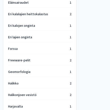
Eläinsairaudet
1
Eri kalalajien heittokalastus
2
Eri kalojen onginta
1
Eri lajien onginta
1
Forssa
1
Freeware-pelit
2
Geomorfologia
1
Halikko
2
Halikonjoen vesistö
2
Harjavalta
1