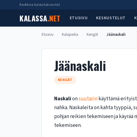
Siirry
Kaikkea kalastuksesta!
sisältöön
KALASSA
.NET
ETUSIVU
KESKUSTELUT
K
Etusivu
/
Kalapedia
/
Kengät
/
Jäänaskali
Jäänaskali
KENGÄT
Naskali
on
suutarin
käyttämä erityist
nahka. Naskaleita on kahta tyyppiä, s
pohjan reikien tekemiseen ja käyrää 
tekemiseen.