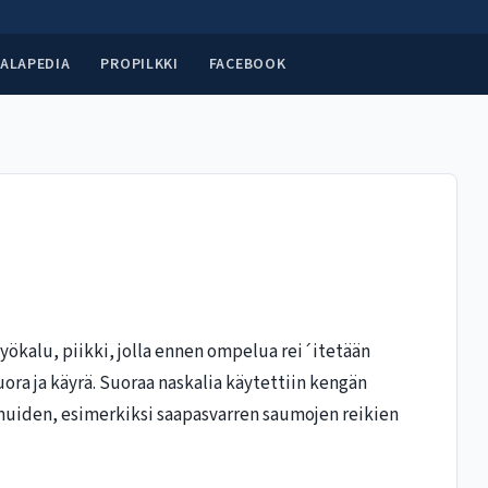
ALAPEDIA
PROPILKKI
FACEBOOK
yökalu, piikki, jolla ennen ompelua rei´itetään
uora ja käyrä. Suoraa naskalia käytettiin kengän
muiden, esimerkiksi saapasvarren saumojen reikien