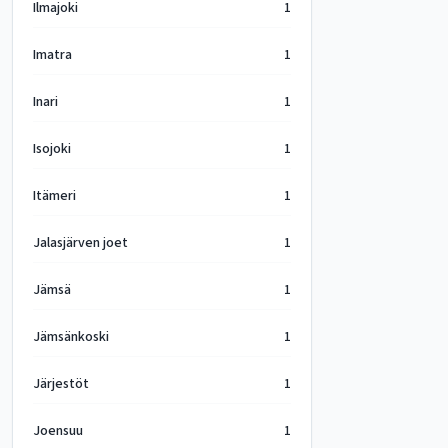
Ilmajoki
1
Imatra
1
Inari
1
Isojoki
1
Itämeri
1
Jalasjärven joet
1
Jämsä
1
Jämsänkoski
1
Järjestöt
1
Joensuu
1