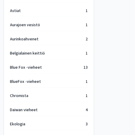
Astiat
1
Aurajoen vesistö
1
Aurinkoahvenet
2
Belgialainen keittiö
1
Blue Fox -vieheet
13
BlueFox -vieheet
1
Chromista
1
Daiwan vieheet
4
Ekologia
3