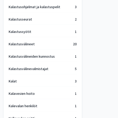
Kalastusohjelmat ja kalastuspelit
3
Kalastusseurat
2
Kalastussyötit
1
Kalastusvälineet
20
Kalastusvälineiden kunnostus
1
Kalastusvälinevalmistajat
5
Kalat
3
Kalavesien hoito
1
Kalevalan henkilöt
1