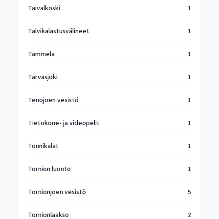
Taivalkoski
1
Talvikalastusvälineet
1
Tammela
1
Tarvasjoki
1
Tenojoen vesistö
1
Tietokone- ja videopelit
1
Tonnikalat
1
Tornion luonto
1
Tornionjoen vesistö
5
Tornionlaakso
2