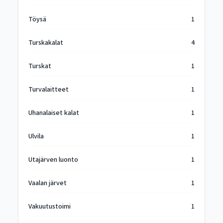
Töysä
1
Turskakalat
4
Turskat
1
Turvalaitteet
1
Uhanalaiset kalat
1
Ulvila
1
Utajärven luonto
1
Vaalan järvet
1
Vakuutustoimi
1