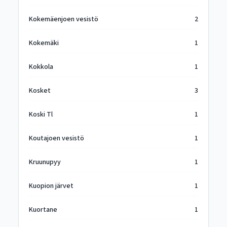
Kokemäenjoen vesistö
2
Kokemäki
1
Kokkola
1
Kosket
3
Koski Tl
1
Koutajoen vesistö
1
Kruunupyy
1
Kuopion järvet
1
Kuortane
1