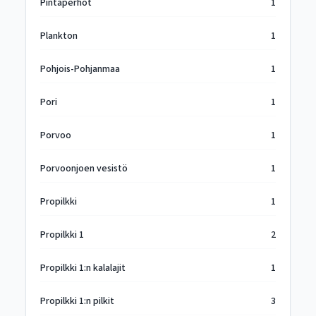
Pintaperhot
1
Plankton
1
Pohjois-Pohjanmaa
1
Pori
1
Porvoo
1
Porvoonjoen vesistö
1
Propilkki
1
Propilkki 1
2
Propilkki 1:n kalalajit
1
Propilkki 1:n pilkit
3