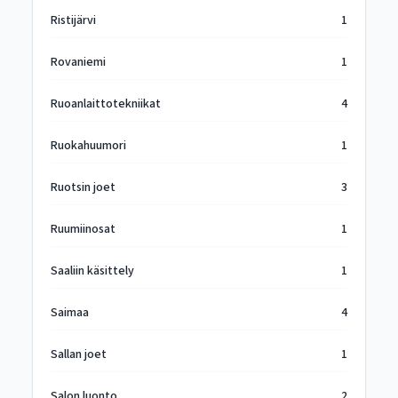
Ristijärvi
1
Rovaniemi
1
Ruoanlaittotekniikat
4
Ruokahuumori
1
Ruotsin joet
3
Ruumiinosat
1
Saaliin käsittely
1
Saimaa
4
Sallan joet
1
Salon luonto
2