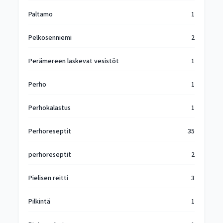
Paltamo
1
Pelkosenniemi
2
Perämereen laskevat vesistöt
1
Perho
1
Perhokalastus
1
Perhoreseptit
35
perhoreseptit
2
Pielisen reitti
3
Pilkintä
1