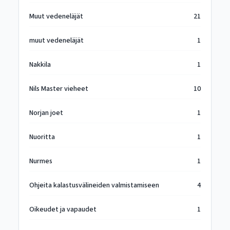
Muut vedeneläjät
21
muut vedeneläjät
1
Nakkila
1
Nils Master vieheet
10
Norjan joet
1
Nuoritta
1
Nurmes
1
Ohjeita kalastusvälineiden valmistamiseen
4
Oikeudet ja vapaudet
1