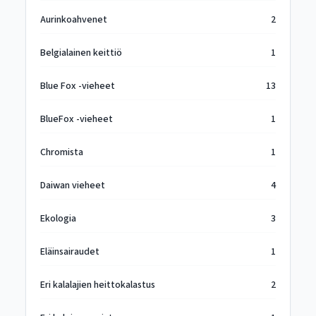
Aurinkoahvenet
2
Belgialainen keittiö
1
Blue Fox -vieheet
13
BlueFox -vieheet
1
Chromista
1
Daiwan vieheet
4
Ekologia
3
Eläinsairaudet
1
Eri kalalajien heittokalastus
2