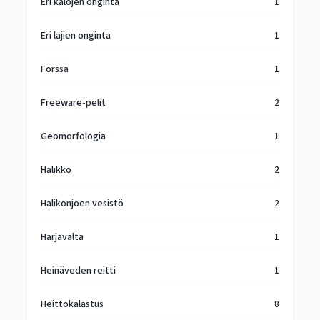
Eri kalojen onginta
1
Eri lajien onginta
1
Forssa
1
Freeware-pelit
2
Geomorfologia
1
Halikko
2
Halikonjoen vesistö
2
Harjavalta
1
Heinäveden reitti
1
Heittokalastus
8