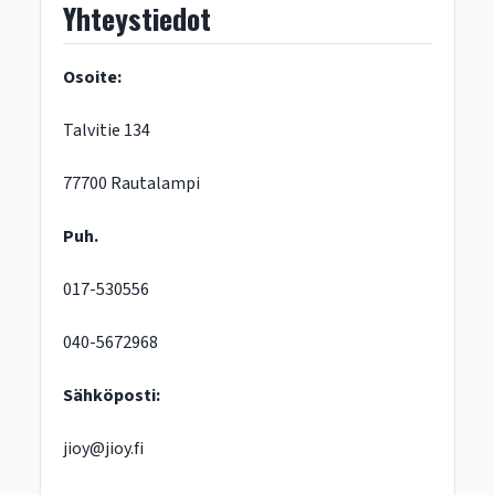
Yhteystiedot
Osoite:
Talvitie 134
77700 Rautalampi
Puh.
017-530556
040-5672968
Sähköposti:
jioy@jioy.fi