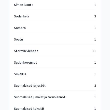
Simon luonto
1
Sodankylä
3
Somero
1
Soutu
1
Stormin vieheet
31
Sudenkorennot
1
Sukellus
1
Suomalaiset järjestöt
2
Suomalaiset jumalat ja taruolennot
1
Suomalaiset keksijät
1