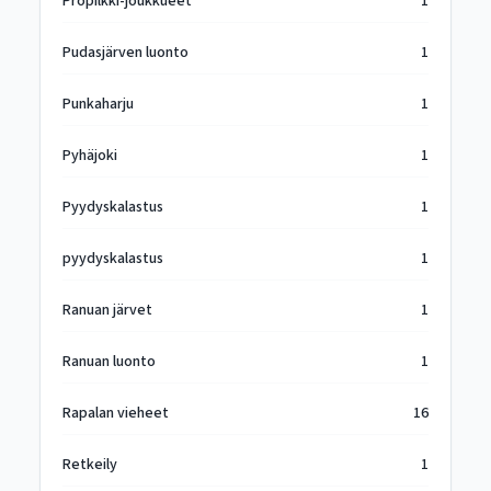
Propilkki-joukkueet
1
Pudasjärven luonto
1
Punkaharju
1
Pyhäjoki
1
Pyydyskalastus
1
pyydyskalastus
1
Ranuan järvet
1
Ranuan luonto
1
Rapalan vieheet
16
Retkeily
1