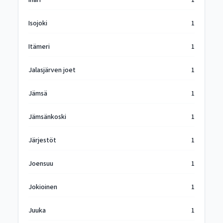
Inari
1
Isojoki
1
Itämeri
1
Jalasjärven joet
1
Jämsä
1
Jämsänkoski
1
Järjestöt
1
Joensuu
1
Jokioinen
1
Juuka
1