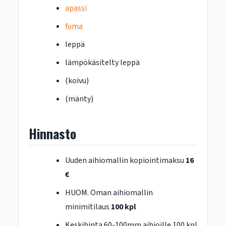
apassi
fuma
leppä
lämpökäsitelty leppä
(koivu)
(mänty)
Hinnasto
Uuden aihiomallin kopiointimaksu
16
€
HUOM. Oman aihiomallin
minimitilaus
100 kpl
Keskihinta 60-100mm aihioille 100 kpl