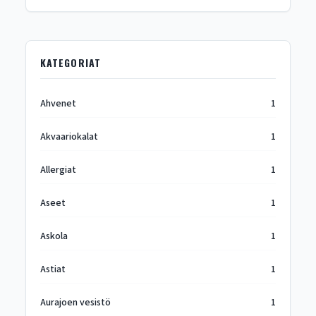
KATEGORIAT
Ahvenet
1
Akvaariokalat
1
Allergiat
1
Aseet
1
Askola
1
Astiat
1
Aurajoen vesistö
1