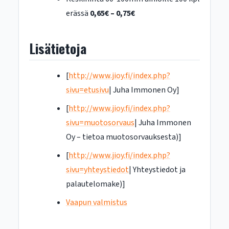
erässä
0,65€ – 0,75€
Lisätietoja
[
http://www.jioy.fi/index.php?
sivu=etusivu
| Juha Immonen Oy]
[
http://www.jioy.fi/index.php?
sivu=muotosorvaus
| Juha Immonen
Oy – tietoa muotosorvauksesta)]
[
http://www.jioy.fi/index.php?
sivu=yhteystiedot
| Yhteystiedot ja
palautelomake)]
Vaapun valmistus