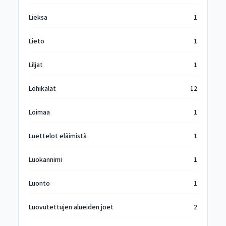
Lieksa
1
Lieto
1
Liljat
1
Lohikalat
12
Loimaa
1
Luettelot eläimistä
1
Luokannimi
1
Luonto
1
Luovutettujen alueiden joet
2