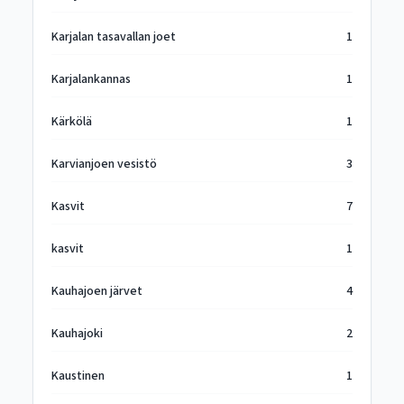
Karjalan tasavallan joet
1
Karjalankannas
1
Kärkölä
1
Karvianjoen vesistö
3
Kasvit
7
kasvit
1
Kauhajoen järvet
4
Kauhajoki
2
Kaustinen
1