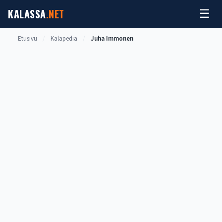
Siirry
KALASSA
.NET
☰
sisältöön
Etusivu
/
Kalapedia
/
Juha Immonen