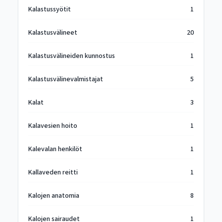
Kalastussyötit
1
Kalastusvälineet
20
Kalastusvälineiden kunnostus
1
Kalastusvälinevalmistajat
5
Kalat
3
Kalavesien hoito
1
Kalevalan henkilöt
1
Kallaveden reitti
1
Kalojen anatomia
8
Kalojen sairaudet
1