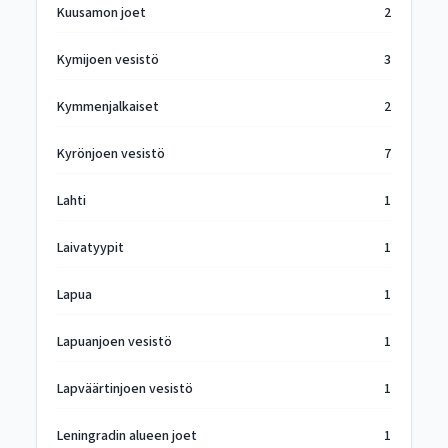
Kuusamon joet
2
Kymijoen vesistö
3
Kymmenjalkaiset
2
Kyrönjoen vesistö
7
Lahti
1
Laivatyypit
1
Lapua
1
Lapuanjoen vesistö
1
Lapväärtinjoen vesistö
1
Leningradin alueen joet
1