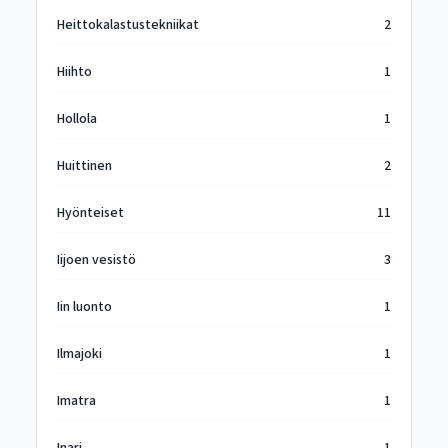
Heittokalastustekniikat
2
Hiihto
1
Hollola
1
Huittinen
2
Hyönteiset
11
Iijoen vesistö
3
Iin luonto
1
Ilmajoki
1
Imatra
1