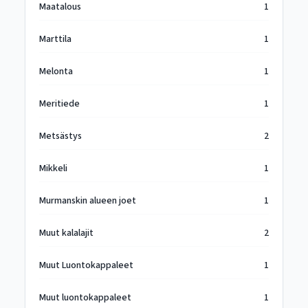
Maatalous
1
Marttila
1
Melonta
1
Meritiede
1
Metsästys
2
Mikkeli
1
Murmanskin alueen joet
1
Muut kalalajit
2
Muut Luontokappaleet
1
Muut luontokappaleet
1