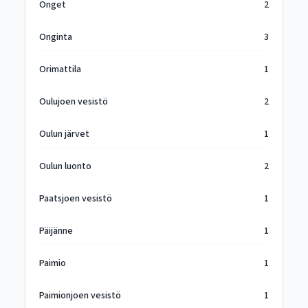
Onget
2
Onginta
3
Orimattila
1
Oulujoen vesistö
2
Oulun järvet
1
Oulun luonto
2
Paatsjoen vesistö
1
Päijänne
1
Paimio
1
Paimionjoen vesistö
1