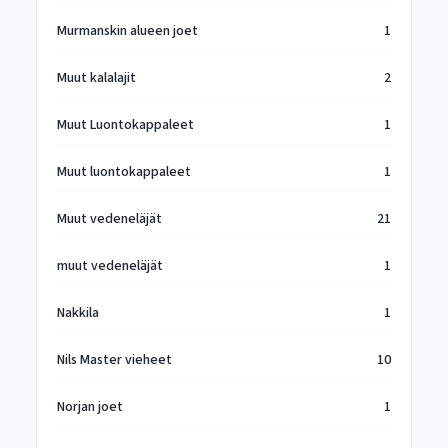
Murmanskin alueen joet
1
Muut kalalajit
2
Muut Luontokappaleet
1
Muut luontokappaleet
1
Muut vedeneläjät
21
muut vedeneläjät
1
Nakkila
1
Nils Master vieheet
10
Norjan joet
1