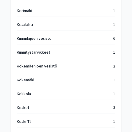
Kerimäki
1
Kesälahti
1
Kiiminkijoen vesistö
6
Kiinnitystarvikkeet
1
Kokemäenjoen vesistö
2
Kokemäki
1
Kokkola
1
Kosket
3
Koski Tl
1