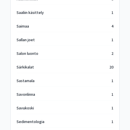
Saaliin käsittely
1
Saimaa
4
Sallan joet
1
Salon luonto
2
Särkikalat
20
Sastamala
1
Savonlinna
1
Savukoski
1
Sedimentologia
1