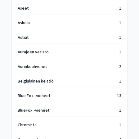
Aseet
1
Askola
1
Astiat
1
Aurajoen vesistö
1
Aurinkoahvenet
2
Belgialainen keittiö
1
Blue Fox -vieheet
13
BlueFox -vieheet
1
Chromista
1