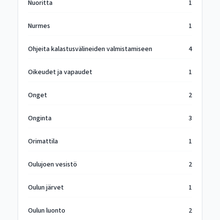
Nuoritta
1
Nurmes
1
Ohjeita kalastusvälineiden valmistamiseen
4
Oikeudet ja vapaudet
1
Onget
2
Onginta
3
Orimattila
1
Oulujoen vesistö
2
Oulun järvet
1
Oulun luonto
2