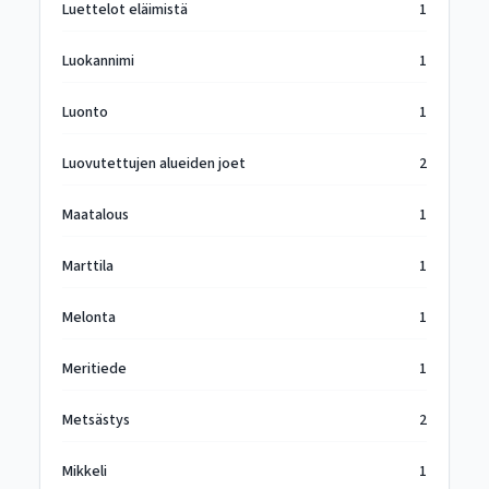
Luettelot eläimistä
1
Luokannimi
1
Luonto
1
Luovutettujen alueiden joet
2
Maatalous
1
Marttila
1
Melonta
1
Meritiede
1
Metsästys
2
Mikkeli
1