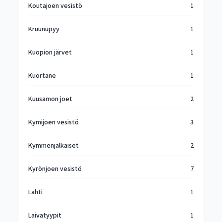
Koutajoen vesistö
1
Kruunupyy
1
Kuopion järvet
1
Kuortane
1
Kuusamon joet
2
Kymijoen vesistö
3
Kymmenjalkaiset
2
Kyrönjoen vesistö
7
Lahti
1
Laivatyypit
1