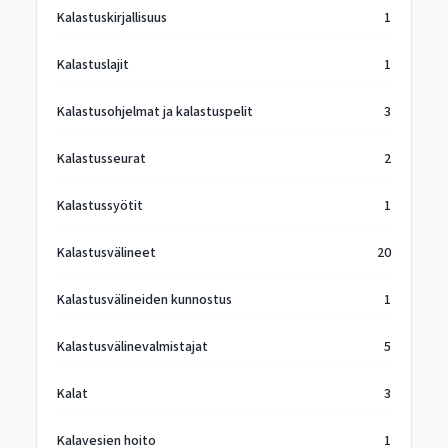
Kalastuskirjallisuus
1
Kalastuslajit
1
Kalastusohjelmat ja kalastuspelit
3
Kalastusseurat
2
Kalastussyötit
1
Kalastusvälineet
20
Kalastusvälineiden kunnostus
1
Kalastusvälinevalmistajat
5
Kalat
3
Kalavesien hoito
1