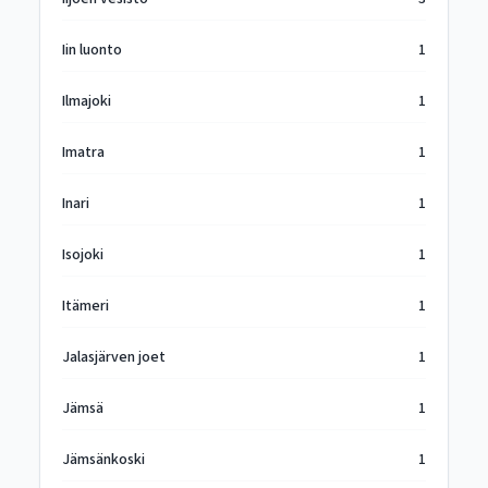
Iin luonto
1
Ilmajoki
1
Imatra
1
Inari
1
Isojoki
1
Itämeri
1
Jalasjärven joet
1
Jämsä
1
Jämsänkoski
1