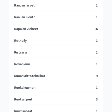
Ranuan järvet
1
Ranuan luonto
1
Rapalan vieheet
16
Retkeily
1
Ristijärvi
1
Rovaniemi
1
Ruoanlaittotekniikat
4
Ruokahuumori
1
Ruotsin joet
3
Ruumiinosat
1