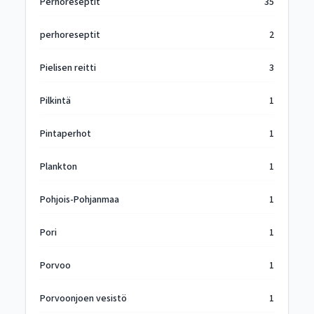
Perhoreseptit
35
perhoreseptit
2
Pielisen reitti
3
Pilkintä
1
Pintaperhot
1
Plankton
1
Pohjois-Pohjanmaa
1
Pori
1
Porvoo
1
Porvoonjoen vesistö
1