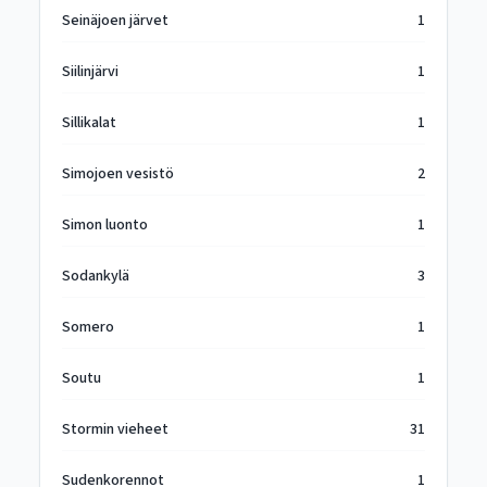
Seinäjoen järvet
1
Siilinjärvi
1
Sillikalat
1
Simojoen vesistö
2
Simon luonto
1
Sodankylä
3
Somero
1
Soutu
1
Stormin vieheet
31
Sudenkorennot
1