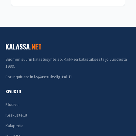
KALASSA
.NET
Suomen suurin kalastusyhteisö. Kaikkea kalastuksesta jo vuodesta
1999.
For inquiries:
info@resultdigital.fi
SIVUSTO
Etusivu
Keskustelut
Kalapedia