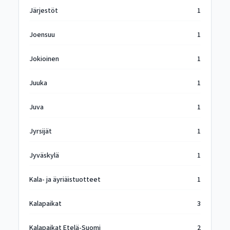
Järjestöt
1
Joensuu
1
Jokioinen
1
Juuka
1
Juva
1
Jyrsijät
1
Jyväskylä
1
Kala- ja äyriäistuotteet
1
Kalapaikat
3
Kalapaikat Etelä-Suomi
2