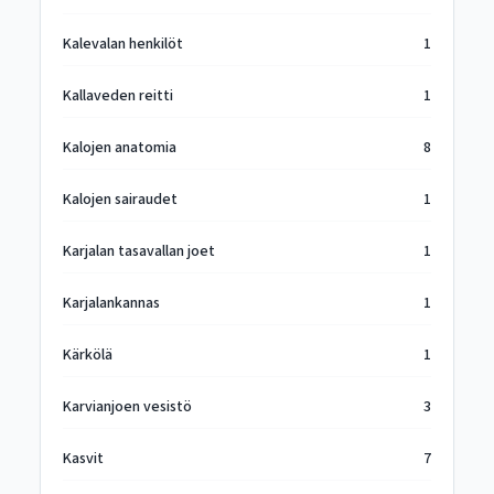
Kalevalan henkilöt
1
Kallaveden reitti
1
Kalojen anatomia
8
Kalojen sairaudet
1
Karjalan tasavallan joet
1
Karjalankannas
1
Kärkölä
1
Karvianjoen vesistö
3
Kasvit
7