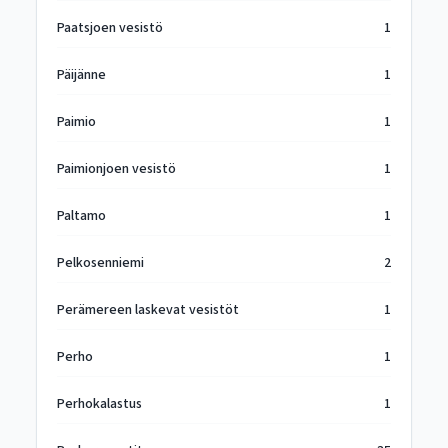
Paatsjoen vesistö
1
Päijänne
1
Paimio
1
Paimionjoen vesistö
1
Paltamo
1
Pelkosenniemi
2
Perämereen laskevat vesistöt
1
Perho
1
Perhokalastus
1