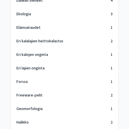
Daiwan vieheet
4
Ekologia
3
Eläinsairaudet
1
Eri kalalajien heittokalastus
2
Eri kalojen onginta
1
Eri lajien onginta
1
Forssa
1
Freeware-pelit
2
Geomorfologia
1
Halikko
2