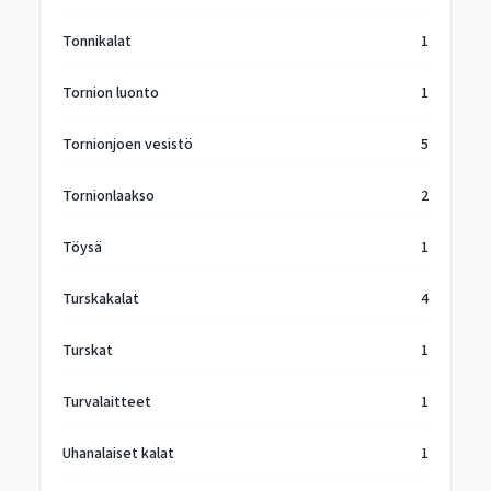
Tonnikalat
1
Tornion luonto
1
Tornionjoen vesistö
5
Tornionlaakso
2
Töysä
1
Turskakalat
4
Turskat
1
Turvalaitteet
1
Uhanalaiset kalat
1