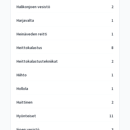
Halikonjoen vesistö
2
Harjavalta
1
Heinäveden reitti
1
Heittokalastus
8
Heittokalastustekniikat
2
Hiihto
1
Hollola
1
Huittinen
2
Hyönteiset
11
Iijoen vesistö
3