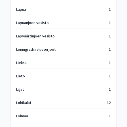
Lapua
1
Lapuanjoen vesistö
1
Lapväärtinjoen vesistö
1
Leningradin alueen joet
1
Lieksa
1
Lieto
1
Liljat
1
Lohikalat
12
Loimaa
1