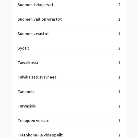
Suomen tekojärvet
2
Suomen valtion virastot
1
Suomen vesistöt
1
Syötit
3
Taivalkoski
1
Talvikalastusvälineet
1
Tammela
1
Tarvasjoki
1
Tenojoen vesistö
1
Tietokone- ja videopelit
1