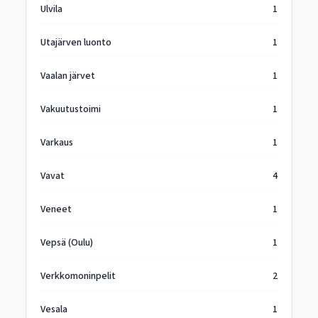
Ulvila
1
Utajärven luonto
1
Vaalan järvet
1
Vakuutustoimi
1
Varkaus
1
Vavat
4
Veneet
1
Vepsä (Oulu)
1
Verkkomoninpelit
2
Vesala
1