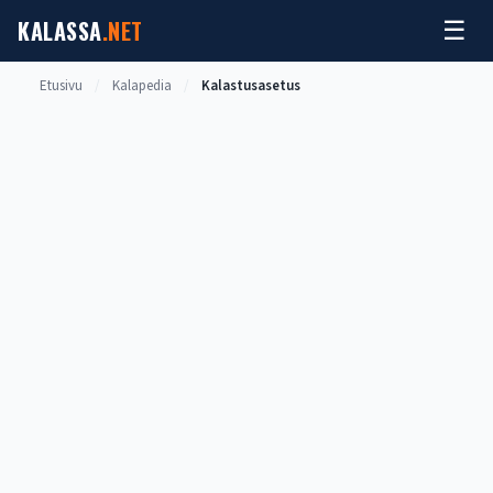
Siirry
KALASSA
.NET
☰
sisältöön
Etusivu
/
Kalapedia
/
Kalastusasetus