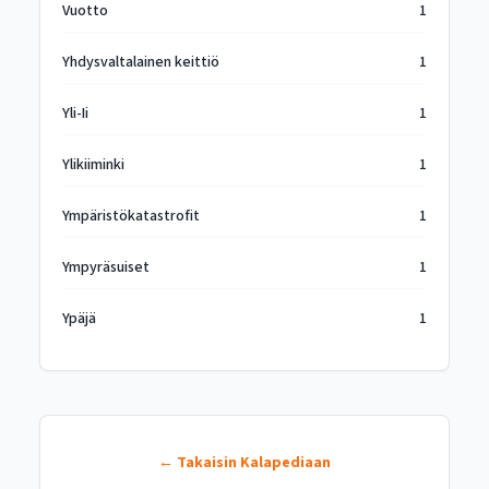
Vuotto
1
Yhdysvaltalainen keittiö
1
Yli-Ii
1
Ylikiiminki
1
Ympäristökatastrofit
1
Ympyräsuiset
1
Ypäjä
1
← Takaisin Kalapediaan