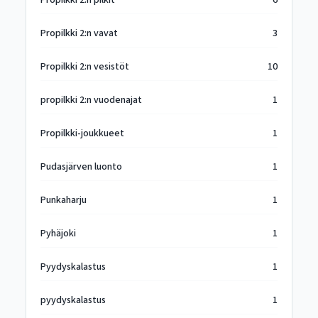
Propilkki 2:n pilkit
6
Propilkki 2:n vavat
3
Propilkki 2:n vesistöt
10
propilkki 2:n vuodenajat
1
Propilkki-joukkueet
1
Pudasjärven luonto
1
Punkaharju
1
Pyhäjoki
1
Pyydyskalastus
1
pyydyskalastus
1