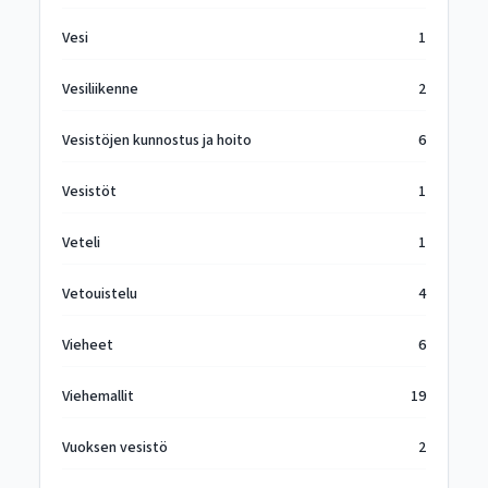
Vesi
1
Vesiliikenne
2
Vesistöjen kunnostus ja hoito
6
Vesistöt
1
Veteli
1
Vetouistelu
4
Vieheet
6
Viehemallit
19
Vuoksen vesistö
2