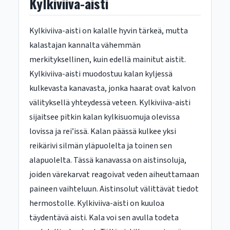
Kylkiviiva-aisti
Kylkiviiva-aisti on kalalle hyvin tärkeä, mutta
kalastajan kannalta vähemmän
merkityksellinen, kuin edellä mainitut aistit.
Kylkiviiva-aisti muodostuu kalan kyljessä
kulkevasta kanavasta, jonka haarat ovat kalvon
välityksellä yhteydessä veteen. Kylkiviiva-aisti
sijaitsee pitkin kalan kylkisuomuja olevissa
lovissa ja rei’issä. Kalan päässä kulkee yksi
reikärivi silmän yläpuolelta ja toinen sen
alapuolelta. Tässä kanavassa on aistinsoluja,
joiden värekarvat reagoivat veden aiheuttamaan
paineen vaihteluun. Aistinsolut välittävät tiedot
hermostolle. Kylkiviiva-aisti on kuuloa
täydentävä aisti. Kala voi sen avulla todeta