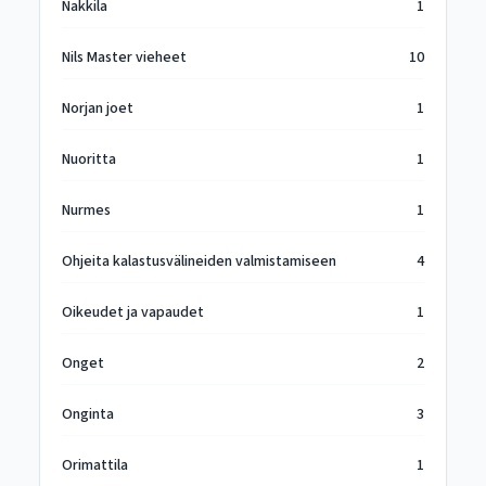
Nakkila
1
Nils Master vieheet
10
Norjan joet
1
Nuoritta
1
Nurmes
1
Ohjeita kalastusvälineiden valmistamiseen
4
Oikeudet ja vapaudet
1
Onget
2
Onginta
3
Orimattila
1