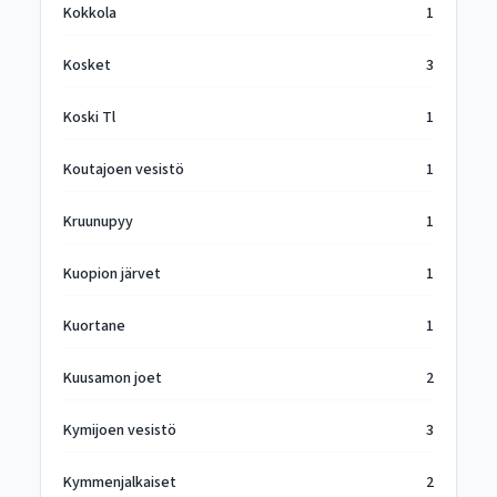
Kokkola
1
Kosket
3
Koski Tl
1
Koutajoen vesistö
1
Kruunupyy
1
Kuopion järvet
1
Kuortane
1
Kuusamon joet
2
Kymijoen vesistö
3
Kymmenjalkaiset
2