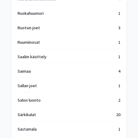
Ruokahuumori
1
Ruotsin joet
3
Ruumiinosat
1
Saaliin käsittely
1
Saimaa
4
Sallan joet
1
Salon luonto
2
Särkikalat
20
Sastamala
1