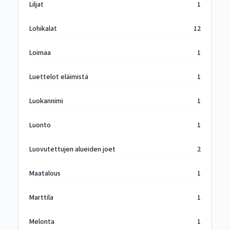
Liljat
1
Lohikalat
12
Loimaa
1
Luettelot eläimistä
1
Luokannimi
1
Luonto
1
Luovutettujen alueiden joet
2
Maatalous
1
Marttila
1
Melonta
1