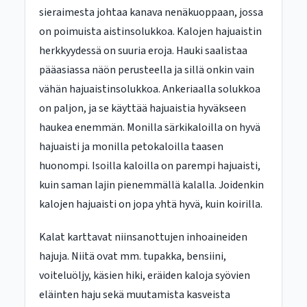
sieraimesta johtaa kanava nenäkuoppaan, jossa
on poimuista aistinsolukkoa. Kalojen hajuaistin
herkkyydessä on suuria eroja. Hauki saalistaa
pääasiassa näön perusteella ja sillä onkin vain
vähän hajuaistinsolukkoa. Ankeriaalla solukkoa
on paljon, ja se käyttää hajuaistia hyväkseen
haukea enemmän. Monilla särkikaloilla on hyvä
hajuaisti ja monilla petokaloilla taasen
huonompi. Isoilla kaloilla on parempi hajuaisti,
kuin saman lajin pienemmällä kalalla. Joidenkin
kalojen hajuaisti on jopa yhtä hyvä, kuin koirilla.
Kalat karttavat niinsanottujen inhoaineiden
hajuja. Niitä ovat mm. tupakka, bensiini,
voiteluöljy, käsien hiki, eräiden kaloja syövien
eläinten haju sekä muutamista kasveista