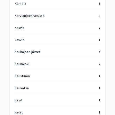
Kärkölä
1
Karvianjoen vesistö
3
Kasvit
7
kasvit
1
Kauhajoen järvet
4
Kauhajoki
2
Kaustinen
1
Kauvatsa
1
Kavit
1
Kelat
1