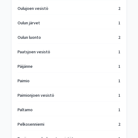
Oulujoen vesistö
2
Oulun järvet
1
Oulun luonto
2
Paatsjoen vesistö
1
Päijänne
1
Paimio
1
Paimionjoen vesistö
1
Paltamo
1
Pelkosenniemi
2