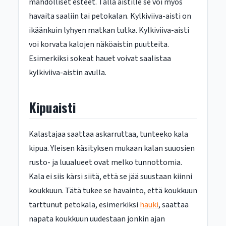
mahdolliset esteet. Tällä aistille se voi myös
havaita saaliin tai petokalan. Kylkiviiva-aisti on
ikäänkuin lyhyen matkan tutka. Kylkiviiva-aisti
voi korvata kalojen näköaistin puutteita.
Esimerkiksi sokeat hauet voivat saalistaa
kylkiviiva-aistin avulla.
Kipuaisti
Kalastajaa saattaa askarruttaa, tunteeko kala
kipua. Yleisen käsityksen mukaan kalan suuosien
rusto- ja luualueet ovat melko tunnottomia.
Kala ei siis kärsi siitä, että se jää suustaan kiinni
koukkuun. Tätä tukee se havainto, että koukkuun
tarttunut petokala, esimerkiksi
hauki
, saattaa
napata koukkuun uudestaan jonkin ajan