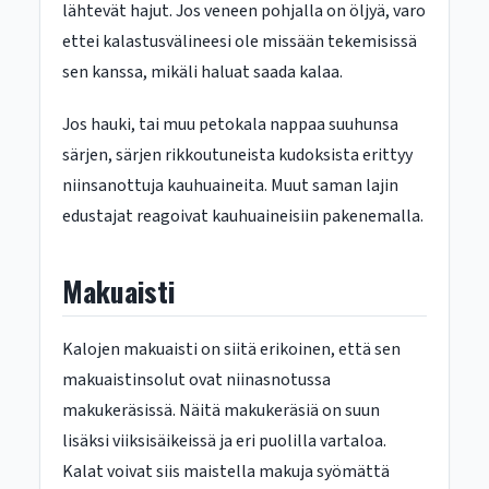
lähtevät hajut. Jos veneen pohjalla on öljyä, varo
ettei kalastusvälineesi ole missään tekemisissä
sen kanssa, mikäli haluat saada kalaa.
Jos hauki, tai muu petokala nappaa suuhunsa
särjen, särjen rikkoutuneista kudoksista erittyy
niinsanottuja kauhuaineita. Muut saman lajin
edustajat reagoivat kauhuaineisiin pakenemalla.
Makuaisti
Kalojen makuaisti on siitä erikoinen, että sen
makuaistinsolut ovat niinasnotussa
makukeräsissä. Näitä makukeräsiä on suun
lisäksi viiksisäikeissä ja eri puolilla vartaloa.
Kalat voivat siis maistella makuja syömättä