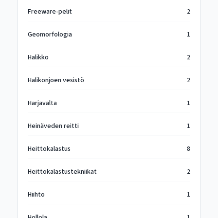
Freeware-pelit
2
Geomorfologia
1
Halikko
2
Halikonjoen vesistö
2
Harjavalta
1
Heinäveden reitti
1
Heittokalastus
8
Heittokalastustekniikat
2
Hiihto
1
Hollola
1