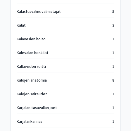
Kalastusvälinevalmistajat
5
Kalat
3
Kalavesien hoito
1
Kalevalan henkilöt
1
Kallaveden reitti
1
Kalojen anatomia
8
Kalojen sairaudet
1
Karjalan tasavallan joet
1
Karjalankannas
1