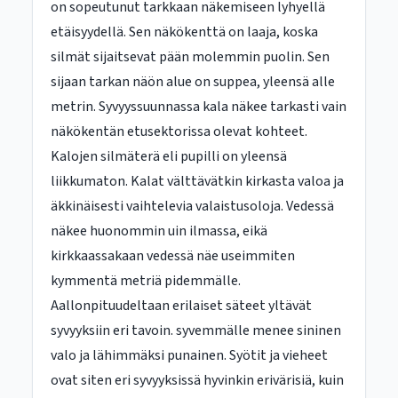
on sopeutunut tarkkaan näkemiseen lyhyellä
etäisyydellä. Sen näkökenttä on laaja, koska
silmät sijaitsevat pään molemmin puolin. Sen
sijaan tarkan näön alue on suppea, yleensä alle
metrin. Syvyyssuunnassa kala näkee tarkasti vain
näkökentän etusektorissa olevat kohteet.
Kalojen silmäterä eli pupilli on yleensä
liikkumaton. Kalat välttävätkin kirkasta valoa ja
äkkinäisesti vaihtelevia valaistusoloja. Vedessä
näkee huonommin uin ilmassa, eikä
kirkkaassakaan vedessä näe useimmiten
kymmentä metriä pidemmälle.
Aallonpituudeltaan erilaiset säteet yltävät
syvyyksiin eri tavoin. syvemmälle menee sininen
valo ja lähimmäksi punainen. Syötit ja vieheet
ovat siten eri syvyyksissä hyvinkin erivärisiä, kuin