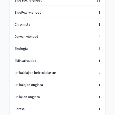
Blue Fox -vieheet
13
BlueFox -vieheet
1
Chromista
1
Daiwan vieheet
4
Ekologia
3
Eläinsairaudet
1
Eri kalalajien heittokalastus
2
Eri kalojen onginta
1
Eri lajien onginta
1
Forssa
1