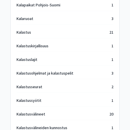
Kalapaikat Pohjois-Suomi
1
Kalaruoat
3
Kalastus
21
Kalastuskirjallisuus
1
Kalastuslajit
1
Kalastusohjelmat ja kalastuspelit
3
Kalastusseurat
2
Kalastussyötit
1
Kalastusvälineet
20
Kalastusvälineiden kunnostus
1