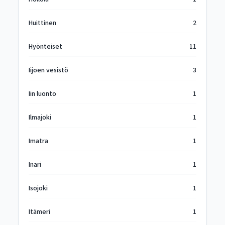
Huittinen
2
Hyönteiset
11
Iijoen vesistö
3
Iin luonto
1
Ilmajoki
1
Imatra
1
Inari
1
Isojoki
1
Itämeri
1