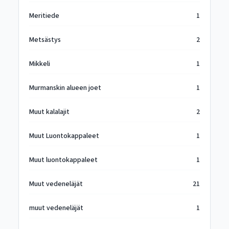
Meritiede
1
Metsästys
2
Mikkeli
1
Murmanskin alueen joet
1
Muut kalalajit
2
Muut Luontokappaleet
1
Muut luontokappaleet
1
Muut vedeneläjät
21
muut vedeneläjät
1