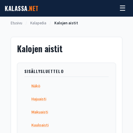
Siirry
KALASSA
.NET
☰
sisältöön
Etusivu
/
Kalapedia
/
Kalojen aistit
Kalojen aistit
SISÄLLYSLUETTELO
Näkö
Hajuaisti
Makuaisti
Kuuloaisti