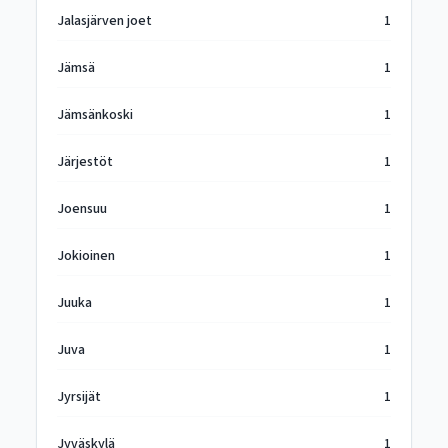
Jalasjärven joet
1
Jämsä
1
Jämsänkoski
1
Järjestöt
1
Joensuu
1
Jokioinen
1
Juuka
1
Juva
1
Jyrsijät
1
Jyväskylä
1