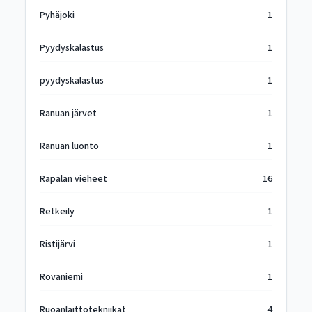
Pyhäjoki
1
Pyydyskalastus
1
pyydyskalastus
1
Ranuan järvet
1
Ranuan luonto
1
Rapalan vieheet
16
Retkeily
1
Ristijärvi
1
Rovaniemi
1
Ruoanlaittotekniikat
4