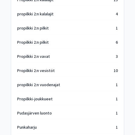
Propilkki 2:n kalalajit
13
propilkki 2:n kalalajit
4
propilkki 2:n pilkit
1
Propilkki 2:n pilkit
6
Propilkki 2:n vavat
3
Propilkki 2:n vesistöt
10
propilkki 2:n vuodenajat
1
Propilkki-joukkueet
1
Pudasjärven luonto
1
Punkaharju
1