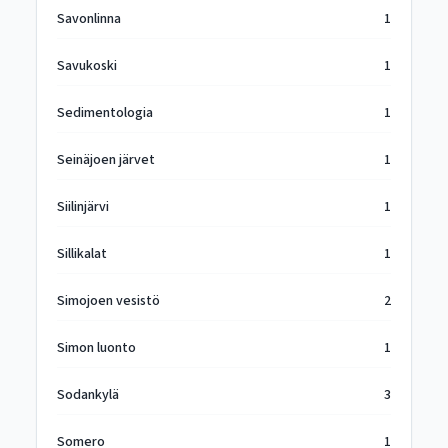
Savonlinna
1
Savukoski
1
Sedimentologia
1
Seinäjoen järvet
1
Siilinjärvi
1
Sillikalat
1
Simojoen vesistö
2
Simon luonto
1
Sodankylä
3
Somero
1