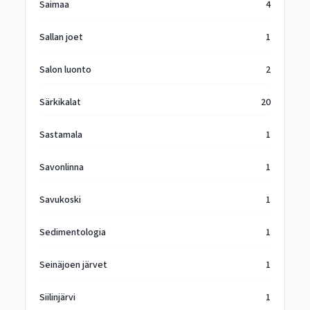
Saimaa
4
Sallan joet
1
Salon luonto
2
Särkikalat
20
Sastamala
1
Savonlinna
1
Savukoski
1
Sedimentologia
1
Seinäjoen järvet
1
Siilinjärvi
1