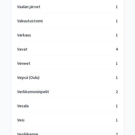
Vaalan järvet
1
Vakuutustoimi
1
Varkaus
1
Vavat
4
Veneet
1
Vepsä (Oulu)
1
Verkkomoninpelit
2
Vesala
1
Vesi
1
Vesiliikenne
2