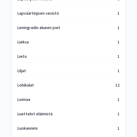
Lapväärtinjoen vesistö
1
Leningradin alueen joet
1
Lieksa
1
Lieto
1
Liljat
1
Lohikalat
12
Loimaa
1
Luettelot eläimistä
1
Luokannimi
1