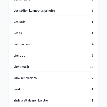
Vesistöjen kunnostus ja hoito
6
Vesistöt
1
Veteli
1
Vetouistelu
4
Vieheet
6
Viehemallit
19
Vuoksen vesistö
2
Vuotto
1
Yhdysvaltalainen keittiö
1