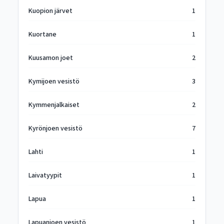
Kuopion järvet
1
Kuortane
1
Kuusamon joet
2
Kymijoen vesistö
3
Kymmenjalkaiset
2
Kyrönjoen vesistö
7
Lahti
1
Laivatyypit
1
Lapua
1
Lapuanjoen vesistö
1