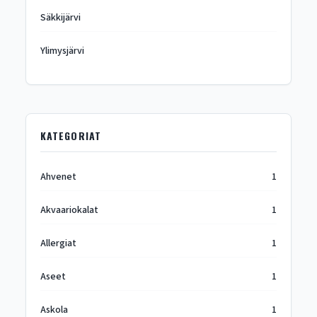
Säkkijärvi
Ylimysjärvi
KATEGORIAT
Ahvenet
1
Akvaariokalat
1
Allergiat
1
Aseet
1
Askola
1