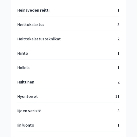
Heinäveden reitti
1
Heittokalastus
8
Heittokalastustekniikat
2
Hiihto
1
Hollola
1
Huittinen
2
Hyönteiset
11
Iijoen vesistö
3
Iin luonto
1