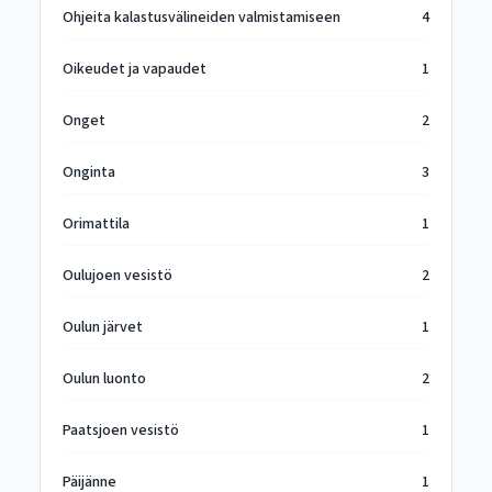
Ohjeita kalastusvälineiden valmistamiseen
4
Oikeudet ja vapaudet
1
Onget
2
Onginta
3
Orimattila
1
Oulujoen vesistö
2
Oulun järvet
1
Oulun luonto
2
Paatsjoen vesistö
1
Päijänne
1