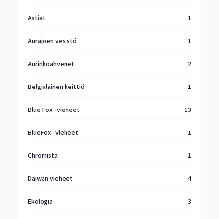
Astiat
1
Aurajoen vesistö
1
Aurinkoahvenet
2
Belgialainen keittiö
1
Blue Fox -vieheet
13
BlueFox -vieheet
1
Chromista
1
Daiwan vieheet
4
Ekologia
3