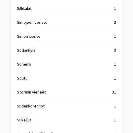
Sillikalat
1
Simojoen vesistö
2
Simon luonto
1
Sodankylä
3
Somero
1
Soutu
1
Stormin vieheet
31
Sudenkorennot
1
Sukellus
1