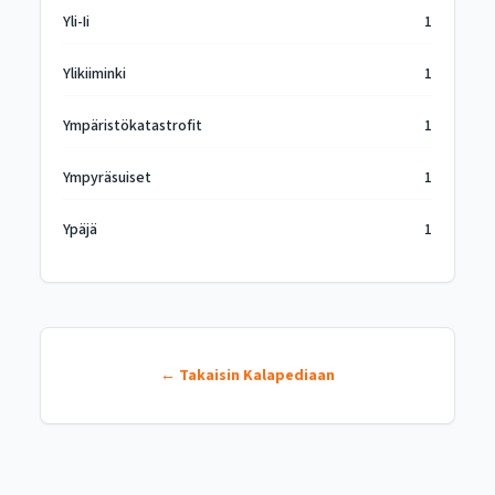
Yli-Ii
1
Ylikiiminki
1
Ympäristökatastrofit
1
Ympyräsuiset
1
Ypäjä
1
← Takaisin Kalapediaan