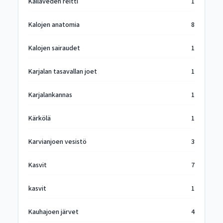
Kallaveden reitti
1
Kalojen anatomia
8
Kalojen sairaudet
1
Karjalan tasavallan joet
1
Karjalankannas
1
Kärkölä
1
Karvianjoen vesistö
3
Kasvit
7
kasvit
1
Kauhajoen järvet
4