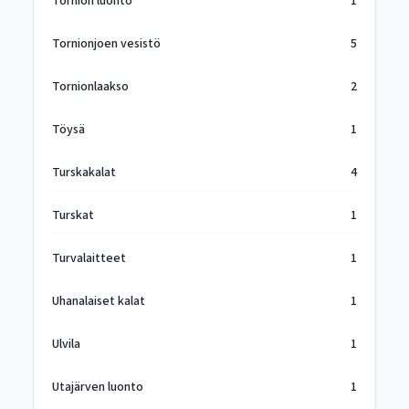
Tornion luonto
1
Tornionjoen vesistö
5
Tornionlaakso
2
Töysä
1
Turskakalat
4
Turskat
1
Turvalaitteet
1
Uhanalaiset kalat
1
Ulvila
1
Utajärven luonto
1