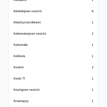
Kesälahti
1
Kiiminkijoen vesistö
6
Kiinnitystarvikkeet
1
Kokemäenjoen vesistö
2
Kokemäki
1
Kokkola
1
Kosket
3
Koski Tl
1
Koutajoen vesistö
1
Kruunupyy
1