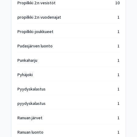
Propilkki 2:n vesistöt
10
propilkki 2:n vuodenajat
1
Propilkki-joukkueet
1
Pudasjärven luonto
1
Punkaharju
1
Pyhäjoki
1
Pyydyskalastus
1
pyydyskalastus
1
Ranuan järvet
1
Ranuan luonto
1