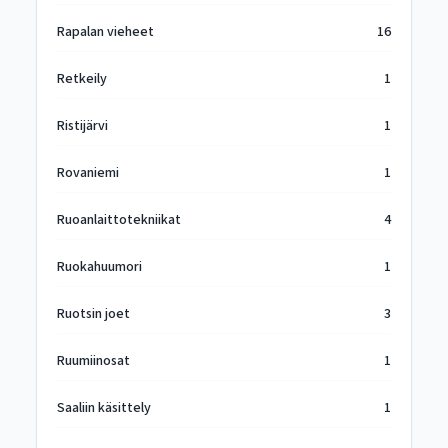
Rapalan vieheet
16
Retkeily
1
Ristijärvi
1
Rovaniemi
1
Ruoanlaittotekniikat
4
Ruokahuumori
1
Ruotsin joet
3
Ruumiinosat
1
Saaliin käsittely
1