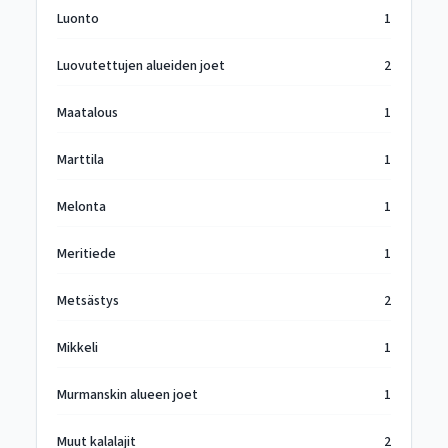
Luonto
1
Luovutettujen alueiden joet
2
Maatalous
1
Marttila
1
Melonta
1
Meritiede
1
Metsästys
2
Mikkeli
1
Murmanskin alueen joet
1
Muut kalalajit
2