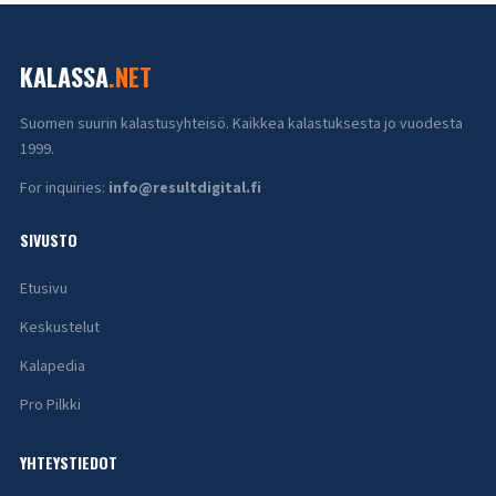
KALASSA
.NET
Suomen suurin kalastusyhteisö. Kaikkea kalastuksesta jo vuodesta
1999.
For inquiries:
info@resultdigital.fi
SIVUSTO
Etusivu
Keskustelut
Kalapedia
Pro Pilkki
YHTEYSTIEDOT