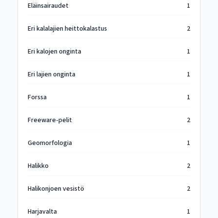
Eläinsairaudet
1
Eri kalalajien heittokalastus
2
Eri kalojen onginta
1
Eri lajien onginta
1
Forssa
1
Freeware-pelit
2
Geomorfologia
1
Halikko
2
Halikonjoen vesistö
2
Harjavalta
1