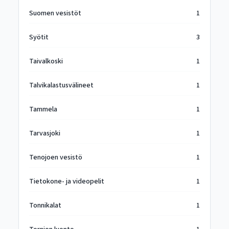
Suomen vesistöt
1
Syötit
3
Taivalkoski
1
Talvikalastusvälineet
1
Tammela
1
Tarvasjoki
1
Tenojoen vesistö
1
Tietokone- ja videopelit
1
Tonnikalat
1