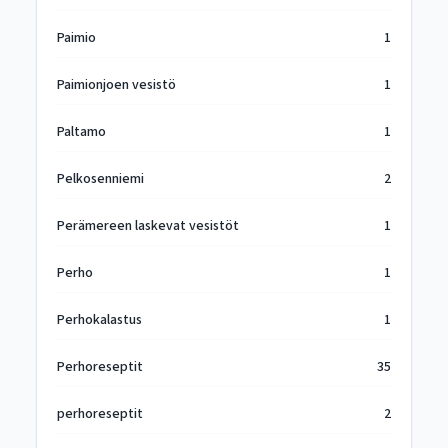
Paimio
1
Paimionjoen vesistö
1
Paltamo
1
Pelkosenniemi
2
Perämereen laskevat vesistöt
1
Perho
1
Perhokalastus
1
Perhoreseptit
35
perhoreseptit
2