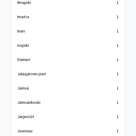
Ilmajoki
1
Imatra
1
Inari
1
Isojoki
1
Itämeri
1
Jalasjärven joet
1
Jämsä
1
Jämsänkoski
1
Järjestöt
1
Joensuu
1