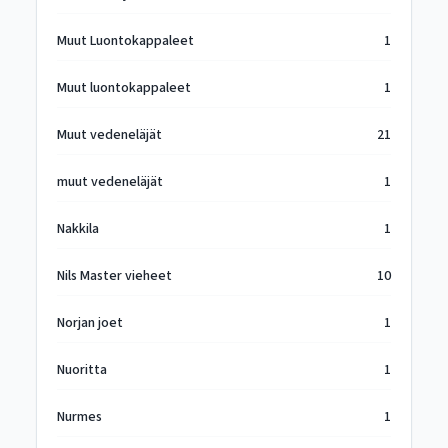
Muut Luontokappaleet
1
Muut luontokappaleet
1
Muut vedeneläjät
21
muut vedeneläjät
1
Nakkila
1
Nils Master vieheet
10
Norjan joet
1
Nuoritta
1
Nurmes
1