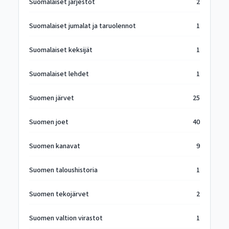
Suomalaiset järjestöt
2
Suomalaiset jumalat ja taruolennot
1
Suomalaiset keksijät
1
Suomalaiset lehdet
1
Suomen järvet
25
Suomen joet
40
Suomen kanavat
9
Suomen taloushistoria
1
Suomen tekojärvet
2
Suomen valtion virastot
1