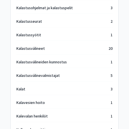
Kalastusohjelmat ja kalastuspelit
3
Kalastusseurat
2
Kalastussyötit
1
Kalastusvälineet
20
Kalastusvälineiden kunnostus
1
Kalastusvälinevalmistajat
5
Kalat
3
Kalavesien hoito
1
Kalevalan henkilöt
1