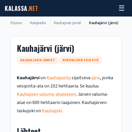
Siirry
KALASSA
.NET
☰
sisältöön
Etusivu
/
Kalapedia
/
Kauhajoen järvet
/
Kauhajärvi (järvi)
Kauhajärvi (järvi)
KAUHAJOEN JÄRVET
KYRÖNJOEN VESISTÖ
Kauhajärvi
on
Kauhajoella
sijaitseva
järvi
, jonka
vesipinta-ala on 102 hehtaaria. Se kuuluu
Kauhajoen valuma-alueeseen
. Järven valuma-
alue on 600 hehtaarin laajuinen. Kauhajärven
laskujoki on
Kauhajoki
.
Lähteet