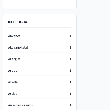
KATEGORIAT
Ahvenet
1
Akvaariokalat
1
Allergiat
1
Aseet
1
Askola
1
Astiat
1
Aurajoen vesistö
1