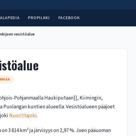
ALAPEDIA
PROPILKKI
FACEBOOK
nkijoen vesistöalue
istöalue
ANMAA
Pohjois-Pohjanmaalla Haukiputaan]], Kiimingin,
ja Puolangan kuntien alueella. Vesistöalueen pääjoet
ujoki
Nuorittajoki
.
on 3 814 km² ja järvisyys on 2,97 %. Joen pääuoman