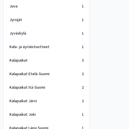
Juva
1
Jyrsijät
1
Jyväskylä
1
Kala- ja äyriäistuotteet
1
Kalapaikat
3
Kalapaikat Etelä-Suomi
2
Kalapaikat Itä-Suomi
2
Kalapaikat Järvi
2
Kalapaikat Joki
1
Kalapaikat Länsi Suomi
1