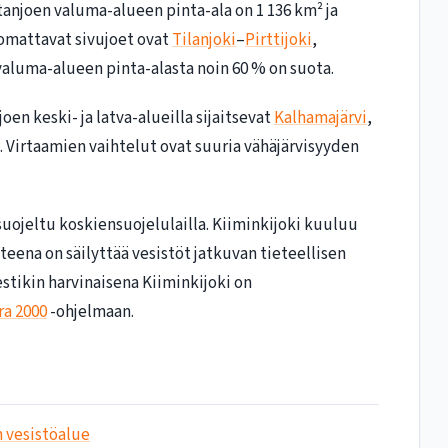
tanjoen valuma-alueen pinta-ala on 1 136 km² ja
uomattavat sivujoet ovat
Tilanjoki
–
Pirttijoki
,
 valuma-alueen pinta-alasta noin 60 % on suota.
en keski- ja latva-alueilla sijaitsevat
Kalhamajärvi
,
. Virtaamien vaihtelut ovat suuria vähäjärvisyyden
uojeltu koskiensuojelulailla. Kiiminkijoki kuuluu
teena on säilyttää vesistöt jatkuvan tieteellisen
stikin harvinaisena Kiiminkijoki on
ra 2000
-ohjelmaan.
n vesistöalue