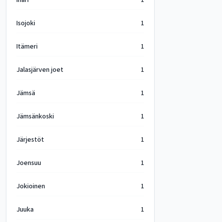
Inari
1
Isojoki
1
Itämeri
1
Jalasjärven joet
1
Jämsä
1
Jämsänkoski
1
Järjestöt
1
Joensuu
1
Jokioinen
1
Juuka
1