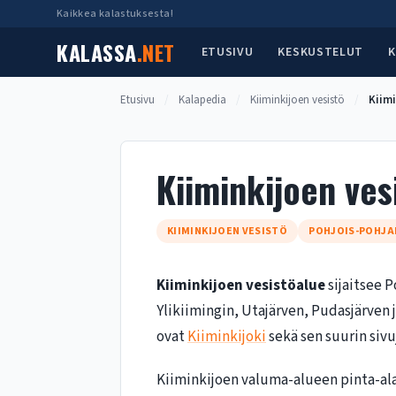
Siirry
Kaikkea kalastuksesta!
sisältöön
KALASSA
.NET
ETUSIVU
KESKUSTELUT
K
Etusivu
/
Kalapedia
/
Kiiminkijoen vesistö
/
Kiimi
Kiiminkijoen ves
KIIMINKIJOEN VESISTÖ
POHJOIS-POHJ
Kiiminkijoen vesistöalue
sijaitsee 
Ylikiimingin, Utajärven, Pudasjärven 
ovat
Kiiminkijoki
sekä sen suurin siv
Kiiminkijoen valuma-alueen pinta-ala 