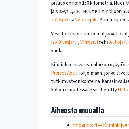
pituus on noin 150 kilometriä. Nuorit
järvisyys 2,2 %. Muut Kiiminkijoen h
Jolosjoki
ja
Vepsänjoki
. Kiiminkijoen
Vesistöalueen suurimmat järvet ovat jo
Iso Olvasjärvi
,
Vihajärvi
sekä
Auhojärvi
vuoksi.
Kiiminkijoen vesistöalue on nykyään s
Project Aqua
-ohjelmaan, jonka tavoit
tutkimustyön kohteina. Kansainvälise
kokonaisuudessaan sisällytetty
Natu
Aiheesta muualla
Ymparisto.fi — Kiiminkijoe