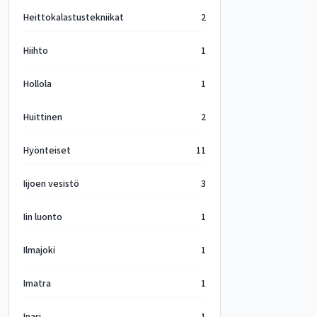
Heittokalastustekniikat
2
Hiihto
1
Hollola
1
Huittinen
2
Hyönteiset
11
Iijoen vesistö
3
Iin luonto
1
Ilmajoki
1
Imatra
1