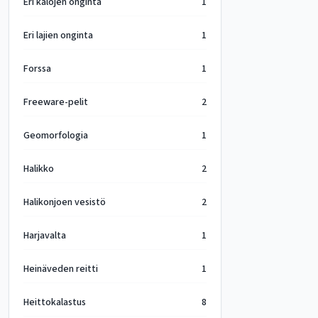
Eri kalojen onginta
1
Eri lajien onginta
1
Forssa
1
Freeware-pelit
2
Geomorfologia
1
Halikko
2
Halikonjoen vesistö
2
Harjavalta
1
Heinäveden reitti
1
Heittokalastus
8