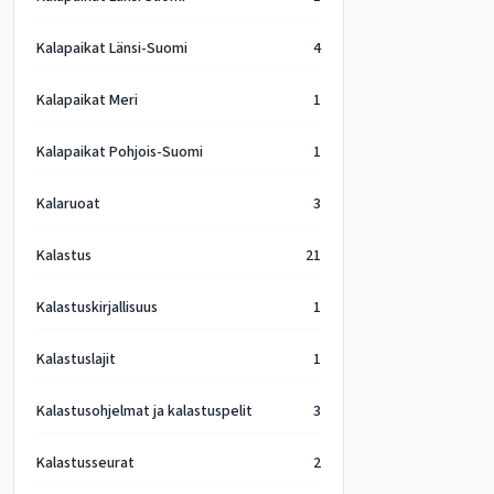
Kalapaikat Länsi-Suomi
4
Kalapaikat Meri
1
Kalapaikat Pohjois-Suomi
1
Kalaruoat
3
Kalastus
21
Kalastuskirjallisuus
1
Kalastuslajit
1
Kalastusohjelmat ja kalastuspelit
3
Kalastusseurat
2