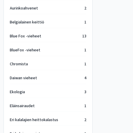
Aurinkoahvenet
2
Belgialainen keittiö
1
Blue Fox -vieheet
13
BlueFox -vieheet
1
Chromista
1
Daiwan vieheet
4
Ekologia
3
Eläinsairaudet
1
Eri kalalajien heittokalastus
2