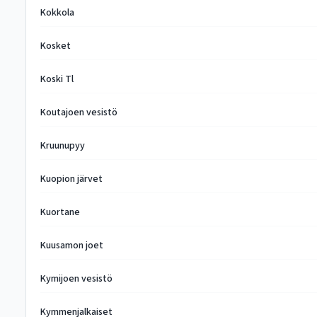
Kokkola
Kosket
Koski Tl
Koutajoen vesistö
Kruunupyy
Kuopion järvet
Kuortane
Kuusamon joet
Kymijoen vesistö
Kymmenjalkaiset