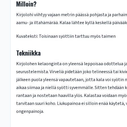
Milloin?
Kirjolohi viihtyy vajaan metrin päässä pohjasta ja parha
aamu- ja iltahämärää. Kalaa lähtee kyllä keskellä päivääk
Kuvateksti: Toisinaan syöttiin tarttuu myös taimen
Tekniikka
Kirjolohen kelaonginta on yleensä leppoisaa odottelua j
seurustelemista. Virveliä pidetään joko telineessä tai kiv
jälkeen puola yleensä vapautetaan, jotta kala voi syötin
aikaa siimaa ja niellä syötti syvemmälle. Sitten tehdään 
rantaan ja nostetaan haavilla ylös. Kalastaa voidaan myös
tarvitaan suuri koho. Liukupainoa ei silloin enää käytetä,
ongenpainoja.