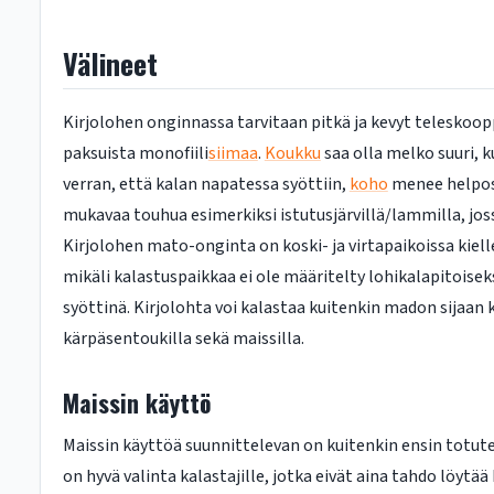
Välineet
Kirjolohen onginnassa tarvitaan pitkä ja kevyt teleskoo
paksuista monofiili
siimaa
.
Koukku
saa olla melko suuri, k
verran, että kalan napatessa syöttiin,
koho
menee helpost
mukavaa touhua esimerkiksi istutusjärvillä/lammilla, jos
Kirjolohen mato-onginta on koski- ja virtapaikoissa kiell
mikäli kalastuspaikkaa ei ole määritelty lohikalapitoisek
syöttinä. Kirjolohta voi kalastaa kuitenkin madon sijaan 
kärpäsentoukilla sekä maissilla.
Maissin käyttö
Maissin käyttöä suunnittelevan on kuitenkin ensin totut
on hyvä valinta kalastajille, jotka eivät aina tahdo löytä