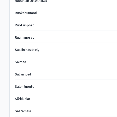
Ruoanlaittotekniikat
Ruokahuumori
Ruotsin joet
Ruumiinosat
Saaliin käsittely
Saimaa
Sallan joet
Salon luonto
Särkikalat
Sastamala