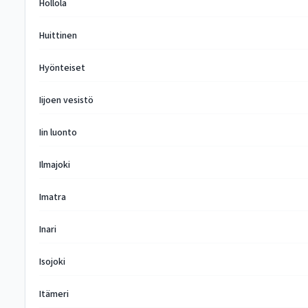
Hollola
Huittinen
Hyönteiset
Iijoen vesistö
Iin luonto
Ilmajoki
Imatra
Inari
Isojoki
Itämeri