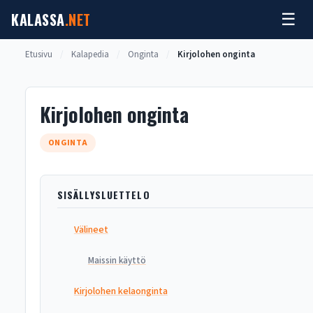
Siirry
KALASSA
.NET
☰
sisältöön
Etusivu
/
Kalapedia
/
Onginta
/
Kirjolohen onginta
Kirjolohen onginta
ONGINTA
SISÄLLYSLUETTELO
Välineet
Maissin käyttö
Kirjolohen kelaonginta