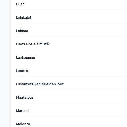
Liljat
Lohikalat
Loimaa
Luettelot eläimistä
Luokannimi
Luonto
Luovutettujen alueiden joet
Maatalous
Marttila
Melonta