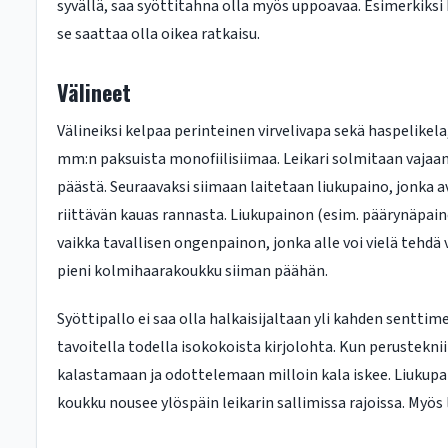
syvällä, saa syöttitahna olla myös uppoavaa. Esimerkiks
se saattaa olla oikea ratkaisu.
Välineet
Välineiksi kelpaa perinteinen virvelivapa sekä haspelikela
mm:n paksuista monofiilisiimaa. Leikari solmitaan vajaa
päästä. Seuraavaksi siimaan laitetaan liukupaino, jonka a
riittävän kauas rannasta. Liukupainon (esim. päärynäpaino
vaikka tavallisen ongenpainon, jonka alle voi vielä tehd
pieni kolmihaarakoukku siiman päähän.
Syöttipallo ei saa olla halkaisijaltaan yli kahden senttime
tavoitella todella isokokoista kirjolohta. Kun perustekni
kalastamaan ja odottelemaan milloin kala iskee. Liukupai
koukku nousee ylöspäin leikarin sallimissa rajoissa. Myö