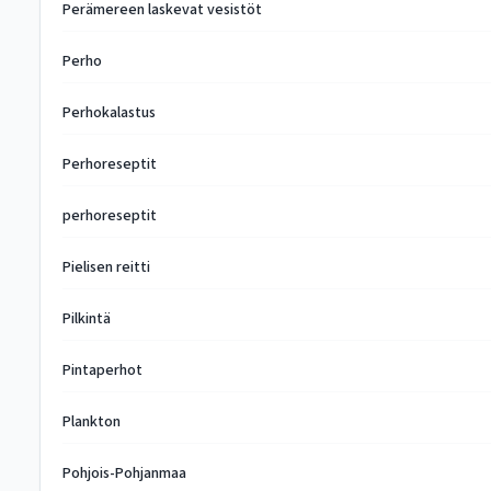
Perämereen laskevat vesistöt
Perho
Perhokalastus
Perhoreseptit
perhoreseptit
Pielisen reitti
Pilkintä
Pintaperhot
Plankton
Pohjois-Pohjanmaa