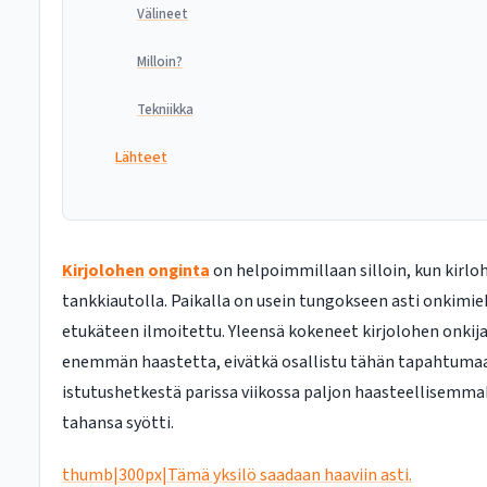
Välineet
Milloin?
Tekniikka
Lähteet
Kirjolohen
onginta
on helpoimmillaan silloin, kun kirlo
tankkiautolla. Paikalla on usein tungokseen asti onkimieh
etukäteen ilmoitettu. Yleensä kokeneet kirjolohen onkij
enemmän haastetta, eivätkä osallistu tähän tapahtuma
istutushetkestä parissa viikossa paljon haasteellisemmak
tahansa syötti.
thumb|300px|Tämä yksilö saadaan haaviin asti.