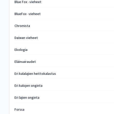
Blue Fox -vieheet
BlueFox -vieheet
Chromista
Daiwan vieheet
Ekologia
Eläinsairaudet
Eri kalalajien heittokalastus
Eri kalojen onginta
Eri lajien onginta
Forssa