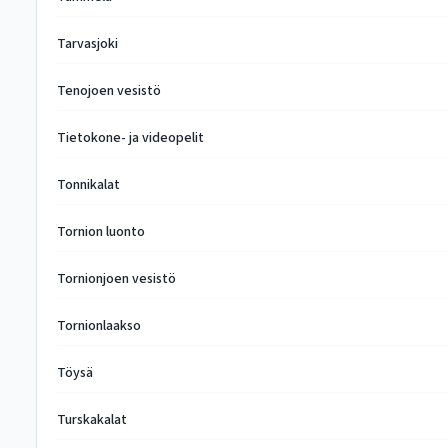
Tarvasjoki
Tenojoen vesistö
Tietokone- ja videopelit
Tonnikalat
Tornion luonto
Tornionjoen vesistö
Tornionlaakso
Töysä
Turskakalat