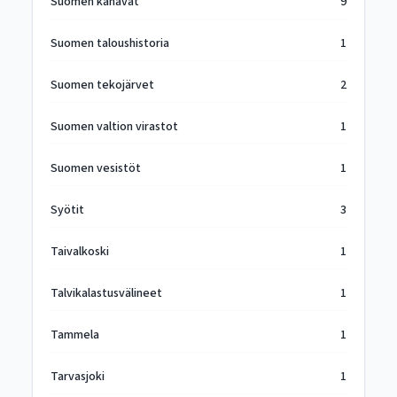
Suomen kanavat
9
Suomen taloushistoria
1
Suomen tekojärvet
2
Suomen valtion virastot
1
Suomen vesistöt
1
Syötit
3
Taivalkoski
1
Talvikalastusvälineet
1
Tammela
1
Tarvasjoki
1