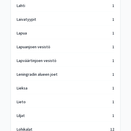
Lahti
1
Laivatyypit
1
Lapua
1
Lapuanjoen vesistö
1
Lapväärtinjoen vesistö
1
Leningradin alueen joet
1
Lieksa
1
Lieto
1
Liljat
1
Lohikalat
12