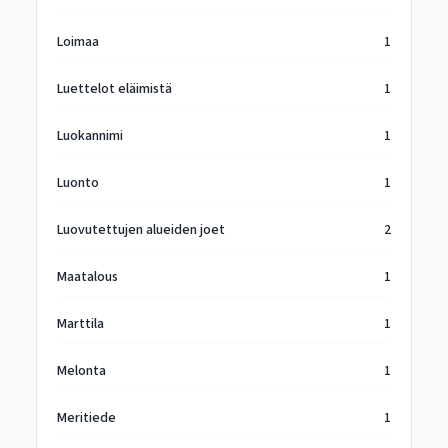
Loimaa
1
Luettelot eläimistä
1
Luokannimi
1
Luonto
1
Luovutettujen alueiden joet
2
Maatalous
1
Marttila
1
Melonta
1
Meritiede
1