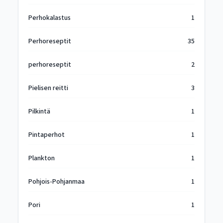
Perhokalastus
1
Perhoreseptit
35
perhoreseptit
2
Pielisen reitti
3
Pilkintä
1
Pintaperhot
1
Plankton
1
Pohjois-Pohjanmaa
1
Pori
1