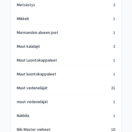
Metsästys
2
Mikkeli
1
Murmanskin alueen joet
1
Muut kalalajit
2
Muut Luontokappaleet
1
Muut luontokappaleet
1
Muut vedeneläjät
21
muut vedeneläjät
1
Nakkila
1
Nils Master vieheet
10