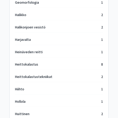
Geomorfologia
1
Halikko
2
Halikonjoen vesistö
2
Harjavalta
1
Heinäveden reitti
1
Heittokalastus
8
Heittokalastustekniikat
2
Hiihto
1
Hollola
1
Huittinen
2