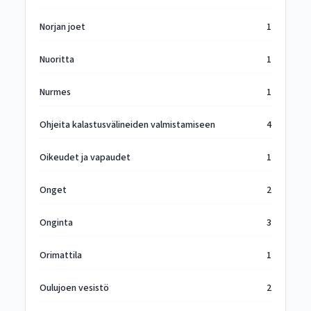
Norjan joet
1
Nuoritta
1
Nurmes
1
Ohjeita kalastusvälineiden valmistamiseen
4
Oikeudet ja vapaudet
1
Onget
2
Onginta
3
Orimattila
1
Oulujoen vesistö
2