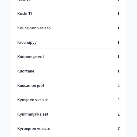
Koski Tl
1
Koutajoen vesistö
1
Kruunupyy
1
Kuopion järvet
1
Kuortane
1
Kuusamon joet
2
Kymijoen vesistö
3
Kymmenjalkaiset
2
Kyrönjoen vesistö
7