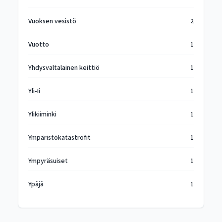
Vuoksen vesistö
2
Vuotto
1
Yhdysvaltalainen keittiö
1
Yli-Ii
1
Ylikiiminki
1
Ympäristökatastrofit
1
Ympyräsuiset
1
Ypäjä
1