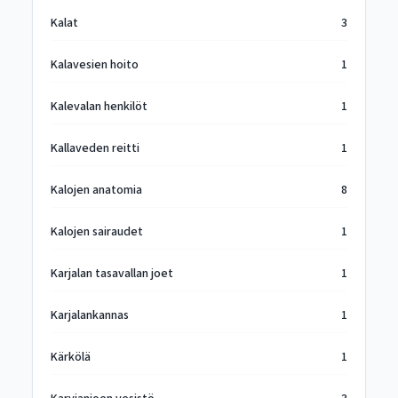
Kalat
3
Kalavesien hoito
1
Kalevalan henkilöt
1
Kallaveden reitti
1
Kalojen anatomia
8
Kalojen sairaudet
1
Karjalan tasavallan joet
1
Karjalankannas
1
Kärkölä
1