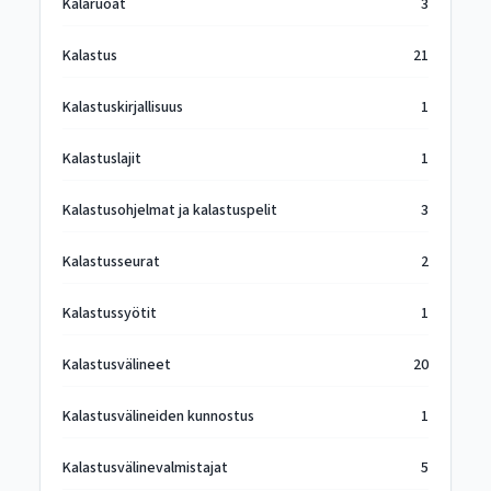
Kalaruoat
3
Kalastus
21
Kalastuskirjallisuus
1
Kalastuslajit
1
Kalastusohjelmat ja kalastuspelit
3
Kalastusseurat
2
Kalastussyötit
1
Kalastusvälineet
20
Kalastusvälineiden kunnostus
1
Kalastusvälinevalmistajat
5