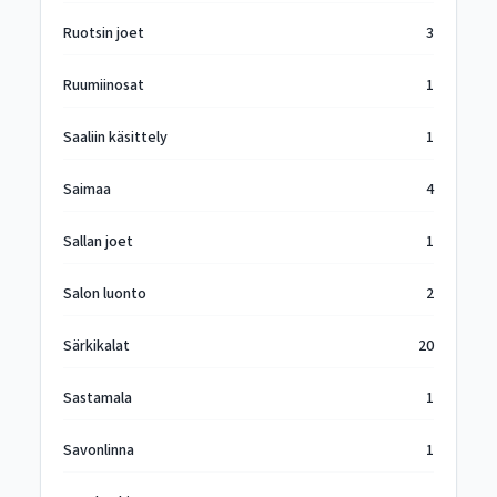
Ruotsin joet
3
Ruumiinosat
1
Saaliin käsittely
1
Saimaa
4
Sallan joet
1
Salon luonto
2
Särkikalat
20
Sastamala
1
Savonlinna
1