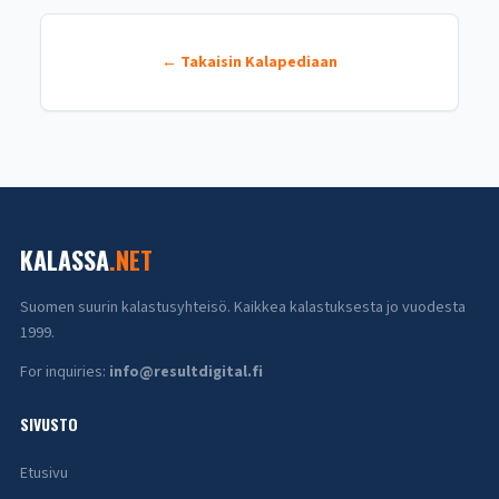
← Takaisin Kalapediaan
KALASSA
.NET
Suomen suurin kalastusyhteisö. Kaikkea kalastuksesta jo vuodesta
1999.
For inquiries:
info@resultdigital.fi
SIVUSTO
Etusivu