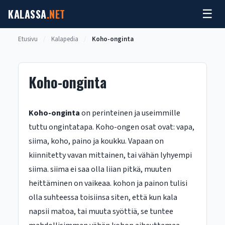
Siirry
KALASSA
.NET
☰
sisältöön
Etusivu
/
Kalapedia
/
Koho-onginta
Koho-onginta
Koho-onginta
on perinteinen ja useimmille
tuttu ongintatapa. Koho-ongen osat ovat: vapa,
siima, koho, paino ja koukku. Vapaan on
kiinnitetty vavan mittainen, tai vähän lyhyempi
siima. siima ei saa olla liian pitkä, muuten
heittäminen on vaikeaa. kohon ja painon tulisi
olla suhteessa toisiinsa siten, että kun kala
napsii matoa, tai muuta syöttiä, se tuntee