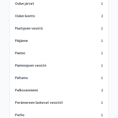
Oulun järvet
1
Oulun luonto
2
Paatsjoen vesistö
1
Päijänne
1
Paimio
1
Paimionjoen vesistö
1
Paltamo
1
Pelkosenniemi
2
Perämereen laskevat vesistöt
1
Perho
1