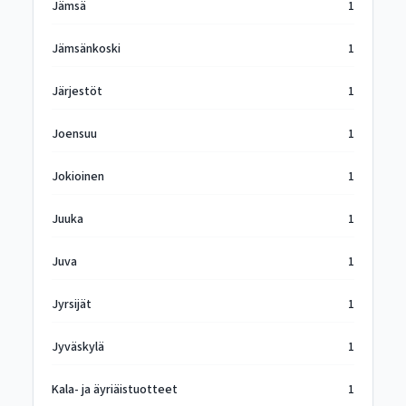
Jämsä
1
Jämsänkoski
1
Järjestöt
1
Joensuu
1
Jokioinen
1
Juuka
1
Juva
1
Jyrsijät
1
Jyväskylä
1
Kala- ja äyriäistuotteet
1