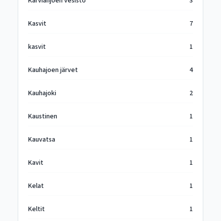
Karvianjoen vesistö
3
Kasvit
7
kasvit
1
Kauhajoen järvet
4
Kauhajoki
2
Kaustinen
1
Kauvatsa
1
Kavit
1
Kelat
1
Keltit
1