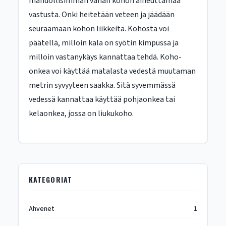
mahdollisimman vähän kohon aiheuttamaa
vastusta. Onki heitetään veteen ja jäädään
seuraamaan kohon liikkeitä. Kohosta voi
päätellä, milloin kala on syötin kimpussa ja
milloin vastanykäys kannattaa tehdä. Koho-
onkea voi käyttää matalasta vedestä muutaman
metrin syvyyteen saakka. Sitä syvemmässä
vedessä kannattaa käyttää pohjaonkea tai
kelaonkea, jossa on liukukoho.
KATEGORIAT
Ahvenet
1