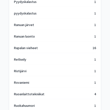
Pyydyskalastus
1
pyydyskalastus
1
Ranuan järvet
1
Ranuan luonto
1
Rapalan vieheet
16
Retkeily
1
Ristijärvi
1
Rovaniemi
1
Ruoanlaittotekniikat
4
Ruokahuumori
1