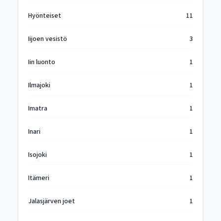
Hyönteiset
11
Iijoen vesistö
3
Iin luonto
1
Ilmajoki
1
Imatra
1
Inari
1
Isojoki
1
Itämeri
1
Jalasjärven joet
1