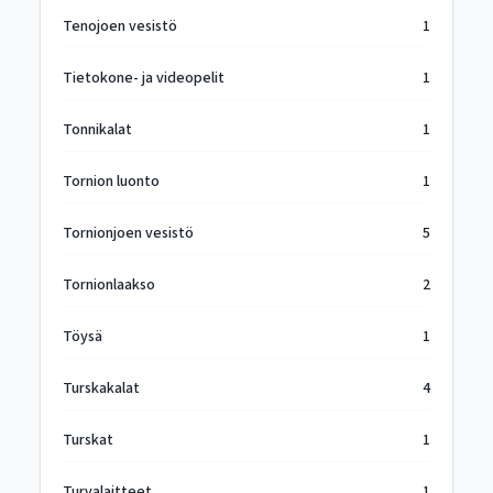
Tenojoen vesistö
1
Tietokone- ja videopelit
1
Tonnikalat
1
Tornion luonto
1
Tornionjoen vesistö
5
Tornionlaakso
2
Töysä
1
Turskakalat
4
Turskat
1
Turvalaitteet
1