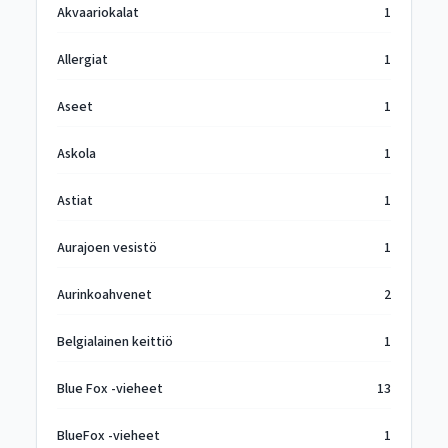
Akvaariokalat
1
Allergiat
1
Aseet
1
Askola
1
Astiat
1
Aurajoen vesistö
1
Aurinkoahvenet
2
Belgialainen keittiö
1
Blue Fox -vieheet
13
BlueFox -vieheet
1