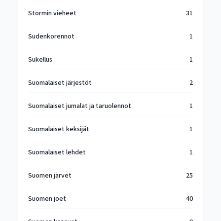
Stormin vieheet
31
Sudenkorennot
1
Sukellus
1
Suomalaiset järjestöt
2
Suomalaiset jumalat ja taruolennot
1
Suomalaiset keksijät
1
Suomalaiset lehdet
1
Suomen järvet
25
Suomen joet
40