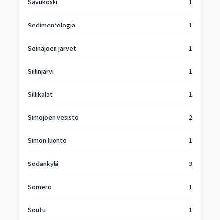
Savukoski
1
Sedimentologia
1
Seinäjoen järvet
1
Siilinjärvi
1
Sillikalat
1
Simojoen vesistö
2
Simon luonto
1
Sodankylä
3
Somero
1
Soutu
1