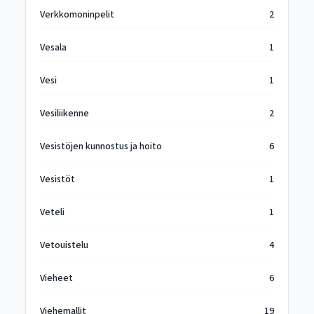
Verkkomoninpelit
2
Vesala
1
Vesi
1
Vesiliikenne
2
Vesistöjen kunnostus ja hoito
6
Vesistöt
1
Veteli
1
Vetouistelu
4
Vieheet
6
Viehemallit
19