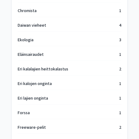
Chromista
1
Daiwan vieheet
4
Ekologia
3
Eläinsairaudet
1
Eri kalalajien heittokalastus
2
Eri kalojen onginta
1
Eri lajien onginta
1
Forssa
1
Freeware-pelit
2