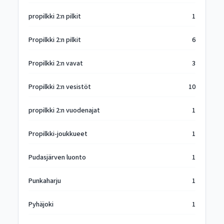
propilkki 2:n pilkit
1
Propilkki 2:n pilkit
6
Propilkki 2:n vavat
3
Propilkki 2:n vesistöt
10
propilkki 2:n vuodenajat
1
Propilkki-joukkueet
1
Pudasjärven luonto
1
Punkaharju
1
Pyhäjoki
1